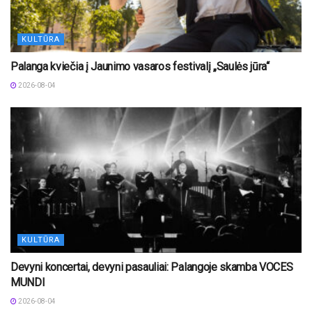
KULTŪRA
Palanga kviečia į Jaunimo vasaros festivalį „Saulės jūra“
2026-08-04
KULTŪRA
Devyni koncertai, devyni pasauliai: Palangoje skamba VOCES
MUNDI
2026-08-04