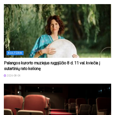
KULTŪRA
Palangos kurorto muziejus rugpjūčio 8 d. 11 val. kviečia į
sutartinių rato kelionę
2026-08-04