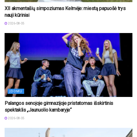
XII akmentašių simpoziumas Kelmėje: miestą papuošė trys
nauji kūriniai
2026-08-05
ĮDOMU
Palangos senojoje gimnazijoje pristatomas išskirtinis
spektaklis „Jaunuolio kambaryje“
2026-08-05