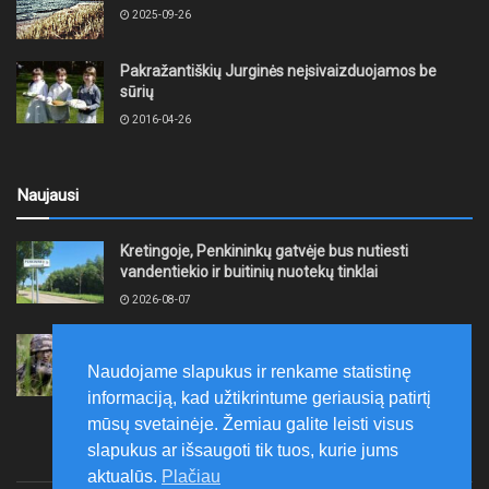
2025-09-26
Pakražantiškių Jurginės neįsivaizduojamos be
sūrių
2016-04-26
Naujausi
Kretingoje, Penkininkų gatvėje bus nutiesti
vandentiekio ir buitinių nuotekų tinklai
2026-08-07
Rugpjūčio 7–9 dienomis Žemaičių apygardos 3-ioji
rinktinė vykdys karines pratybas
Naudojame slapukus ir renkame statistinę
2026-08-07
informaciją, kad užtikrintume geriausią patirtį
mūsų svetainėje. Žemiau galite leisti visus
slapukus ar išsaugoti tik tuos, kurie jums
aktualūs.
Plačiau