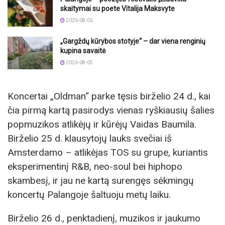
skaitymai su poete Vitalija Maksvyte
2026-08-06
„Gargždų kūrybos stotyje“ – dar viena renginių
kupina savaitė
2026-08-05
Koncertai „Oldman“ parke tęsis birželio 24 d., kai
čia pirmą kartą pasirodys vienas ryškiausių šalies
popmuzikos atlikėjų ir kūrėjų Vaidas Baumila.
Birželio 25 d. klausytojų lauks svečiai iš
Amsterdamo – atlikėjas TOS su grupe, kuriantis
eksperimentinį R&B, neo-soul bei hiphopo
skambesį, ir jau ne kartą surengęs sėkmingų
koncertų Palangoje šaltuoju metų laiku.
Birželio 26 d., penktadienį, muzikos ir jaukumo