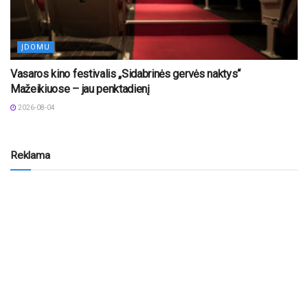
ĮDOMU
Vasaros kino festivalis „Sidabrinės gervės naktys“
Mažeikiuose – jau penktadienį
2026-08-04
Reklama