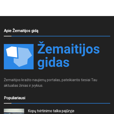
Apie Žemaitijos gidą
Žemaitijos krašto naujienų portalas, pateikiantis tiesiai Tau
aktualias žinias ir įvykius.
Populiariausi
Kopų tvirtinimo talka pajūryje