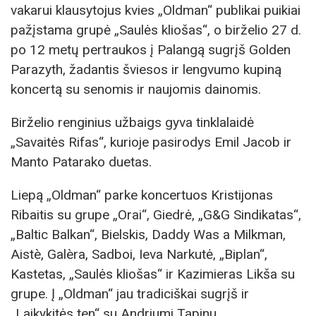
vakarui klausytojus kvies „Oldman“ publikai puikiai
pažįstama grupė „Saulės kliošas“, o birželio 27 d.
po 12 metų pertraukos į Palangą sugrįš Golden
Parazyth, žadantis šviesos ir lengvumo kupiną
koncertą su senomis ir naujomis dainomis.
Birželio renginius užbaigs gyva tinklalaidė
„Savaitės Rifas“, kurioje pasirodys Emil Jacob ir
Manto Patarako duetas.
Liepą „Oldman“ parke koncertuos Kristijonas
Ribaitis su grupe „Orai“, Giedrė, „G&G Sindikatas“,
„Baltic Balkan“, Bielskis, Daddy Was a Milkman,
Aistè, Galèra, Sadboi, Ieva Narkutė, „Biplan“,
Kastetas, „Saulės kliošas“ ir Kazimieras Likša su
grupe. Į „Oldman“ jau tradiciškai sugrįš ir
„Laikykitės ten“ su Andriumi Tapinu.