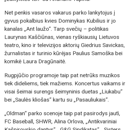
Net penkis vasaros vakarus parko lankytojus į
gyvus pokalbius kvies Dominykas Kubilius ir jo
kanalas „Ant laužo“. Tarp svečių – politikas
Laurynas Kaščiūnas, vienas ryškiausių Lietuvos
teatro, kino ir televizijos aktorių Giedrius Savickas,
žurnalistas ir turinio kūrėjas Paulius Samoška bei
komikė Laura Dragūnaitė.
Rugpjūčio programoje taip pat netrūks muzikos
tiek dideliems, tiek mažiems. Koncertus vaikams ir
visai šeimai surengs šeimyninis duetas „Liukabu“
bei „Saulės kliošas“ kartu su „Pasauliukais“.
„Oldman“ parko scenoje taip pat pasirodys jautì,
FC Baseball, SHWR, Alina Orlova, „Antikvariniai
Kašpirovskio dantys“, „G&G Sindikatas“, „Sisters