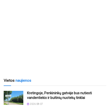
Vietos
naujienos
Kretingoje, Penkininkų gatvėje bus nutiesti
vandentiekio ir buitinių nuotekų tinklai
2026-08-07