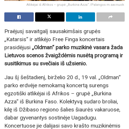
Atlikėjai iš Afrikos – grupė „Burkina Azza“ /Palangos m.sav.nuotr.
Praėjusį savaitgalį sausakimšais grupės
„Katarsis“ ir atlikėjo Free Finga koncertais
prasidėjusi
„Oldman“ parko muzikinė vasara žada
Lietuvos scenos žvaigždėmis nusėtą programą ir
susitikimus su svečiais iš užsienio.
Jau šį šeštadienį, birželio 20 d., 19 val. „Oldman“
parko erdvėje nemokamą koncertą surengs
egzotiški atlikėjai iš Afrikos – grupė „Burkina
Azza“ iš Burkina Faso. Kolektyvą sudaro broliai,
kilę iš Džibaso regiono šalies šiaurės vakaruose,
dabar gyvenantys sostinėje Uagadugu.
Koncertuose jie dalijasi savo krašto muzikinėmis