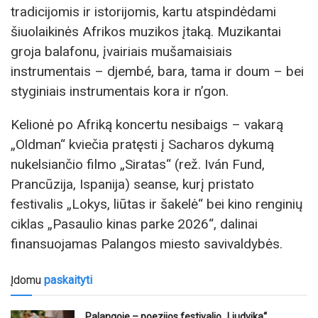
tradicijomis ir istorijomis, kartu atspindėdami
šiuolaikinės Afrikos muzikos įtaką. Muzikantai
groja balafonu, įvairiais mušamaisiais
instrumentais – djembé, bara, tama ir doum – bei
styginiais instrumentais kora ir n’gon.
Kelionė po Afriką koncertu nesibaigs – vakarą
„Oldman“ kviečia pratęsti į Sacharos dykumą
nukelsiančio filmo „Siratas“ (rež. Iván Fund,
Prancūzija, Ispanija) seanse, kurį pristato
festivalis „Lokys, liūtas ir šakelė“ bei kino renginių
ciklas „Pasaulio kinas parke 2026“, dalinai
finansuojamas Palangos miesto savivaldybės.
Įdomu
paskaityti
Palangoje – poezijos festivalio „Liudvika“