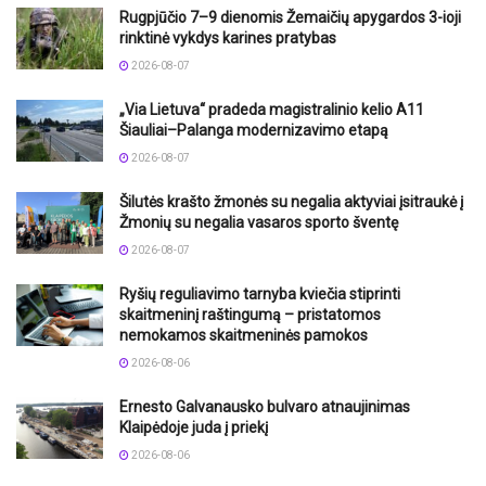
Rugpjūčio 7–9 dienomis Žemaičių apygardos 3-ioji
rinktinė vykdys karines pratybas
2026-08-07
„Via Lietuva“ pradeda magistralinio kelio A11
Šiauliai–Palanga modernizavimo etapą
2026-08-07
Šilutės krašto žmonės su negalia aktyviai įsitraukė į
Žmonių su negalia vasaros sporto šventę
2026-08-07
Ryšių reguliavimo tarnyba kviečia stiprinti
skaitmeninį raštingumą – pristatomos
nemokamos skaitmeninės pamokos
2026-08-06
Ernesto Galvanausko bulvaro atnaujinimas
Klaipėdoje juda į priekį
2026-08-06