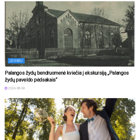
ĮDOMU
Palangos žydų bendruomenė kviečia į ekskursiją „Palangos
žydų paveldo pėdsakais“
2026-08-04