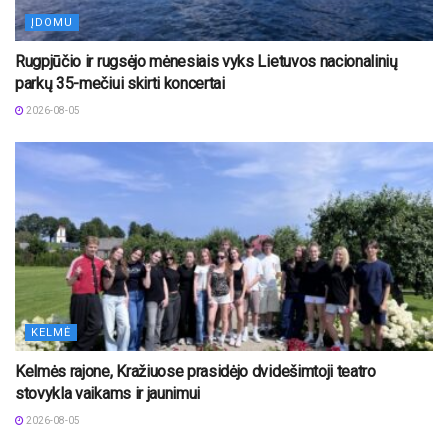
ĮDOMU
Rugpjūčio ir rugsėjo mėnesiais vyks Lietuvos nacionalinių
parkų 35-mečiui skirti koncertai
2026-08-05
KELMĖ
Kelmės rajone, Kražiuose prasidėjo dvidešimtoji teatro
stovykla vaikams ir jaunimui
2026-08-05