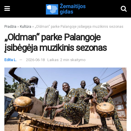
Pradžia
»
Kultūra
»
„Oldman“ parke Palangoje įsibėgėja muzikinis sezonas
„Oldman“ parke Palangoje
įsibėgėja muzikinis sezonas
Edita L.
2026-06-18
Laikas: 2 min skaitymo