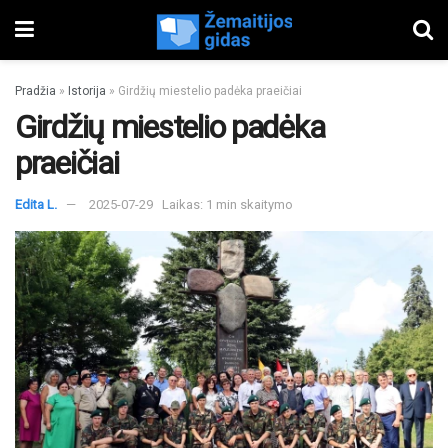
Pradžia
»
Istorija
»
Girdžių miestelio padėka praeičiai
Girdžių miestelio padėka
praeičiai
Edita L.
2025-07-29
Laikas: 1 min skaitymo