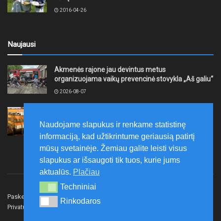
2016-04-26
Naujausi
Akmenės rajone jau devintus metus
organizuojama vaikų prevencinė stovykla „Aš galiu“
2026-08-07
Telšių rajone projektas – skatinti pradedančiųjų
smulkiojo ir vidutinio verslo subjektų kūrimąsi
Naudojame slapukus ir renkame statistinę
2026-08-07
informaciją, kad užtikrintume geriausią patirtį
mūsų svetainėje. Žemiau galite leisti visus
slapukus ar išsaugoti tik tuos, kurie jums
aktualūs.
Plačiau
Techniniai
Techniniai
Paskelbk naujieną
Rašyti redakcijai
Reklama
Rinkodaros
Rinkodaros
Privatumo politika
Susisiekite