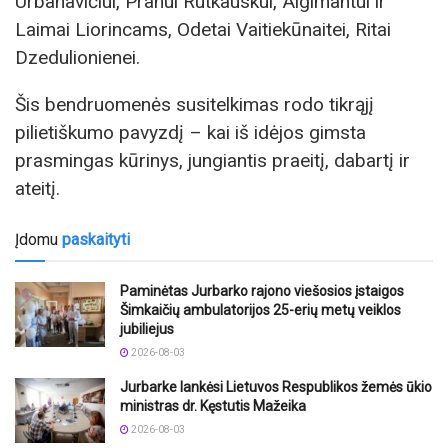
Urbanavičiui, Pranui Rutkauskui, Algimantui ir
Laimai Liorincams, Odetai Vaitiekūnaitei, Ritai
Dzedulionienei.
Šis bendruomenės susitelkimas rodo tikrąjį
pilietiškumo pavyzdį – kai iš idėjos gimsta
prasmingas kūrinys, jungiantis praeitį, dabartį ir
ateitį.
Įdomu
paskaityti
Paminėtas Jurbarko rajono viešosios įstaigos
Šimkaičių ambulatorijos 25-erių metų veiklos
jubiliejus
2026-08-03
Jurbarke lankėsi Lietuvos Respublikos žemės ūkio
ministras dr. Kęstutis Mažeika
2026-08-03