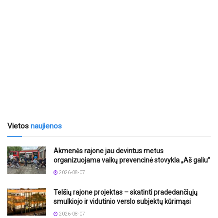
Vietos
naujienos
Akmenės rajone jau devintus metus
organizuojama vaikų prevencinė stovykla „Aš galiu“
2026-08-07
Telšių rajone projektas – skatinti pradedančiųjų
smulkiojo ir vidutinio verslo subjektų kūrimąsi
2026-08-07