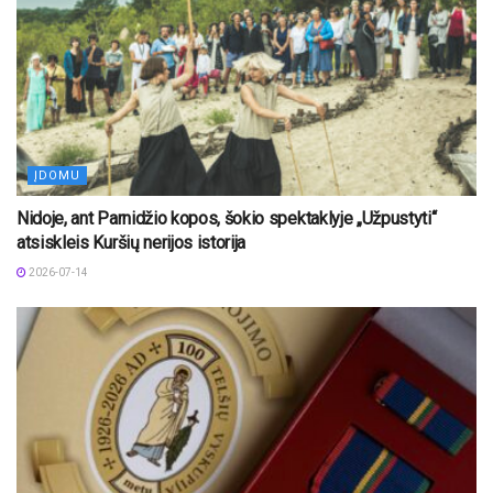
ĮDOMU
Nidoje, ant Parnidžio kopos, šokio spektaklyje „Užpustyti“
atsiskleis Kuršių nerijos istorija
2026-07-14