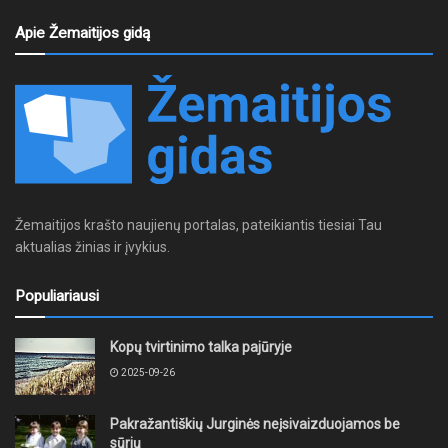
Apie Žemaitijos gidą
Žemaitijos krašto naujienų portalas, pateikiantis tiesiai Tau
aktualias žinias ir įvykius.
Populiariausi
Kopų tvirtinimo talka pajūryje
2025-09-26
Pakražantiškių Jurginės neįsivaizduojamos be
sūrių