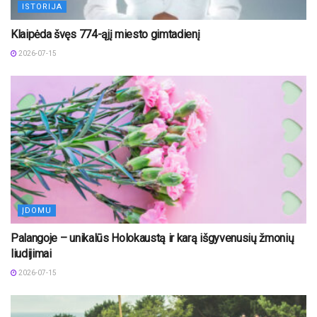
ISTORIJA
Klaipėda švęs 774-ąjį miesto gimtadienį
2026-07-15
ĮDOMU
Palangoje – unikalūs Holokaustą ir karą išgyvenusių žmonių
liudijimai
2026-07-15