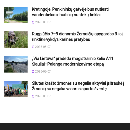
Kretingoje, Penkininkų gatvėje bus nutiesti
vandentiekio ir buitinių nuotekų tinklai
2026-08-07
Rugpjūčio 7–9 dienomis Žemaičių apygardos 3-ioji
rinktinė vykdys karines pratybas
2026-08-07
„Via Lietuva“ pradeda magistralinio kelio A11
Šiauliai–Palanga modernizavimo etapą
2026-08-07
Šilutės krašto žmonės su negalia aktyviai įsitraukė į
Žmonių su negalia vasaros sporto šventę
2026-08-07