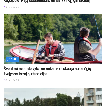
Rugpjūčio 1-ąją uostamiestis minės 774-ąjį gimtadienį
2026-07-30
ĮDOMU
Šventosios uoste vyks nemokama edukacija apie nėgių
žvejybos istoriją ir tradicijas
2026-07-29