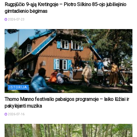
Rugpjūčio 9-ąją Kretingoje – Piotro Silkino 85-ojo jubiliejinio
gimtadienio bėgimas
2026-07-23
ISTORIJA
Thomo Manno festivalio pabaigos programoje – laiko lūžiai ir
pakylėjanti muzika
2026-07-16