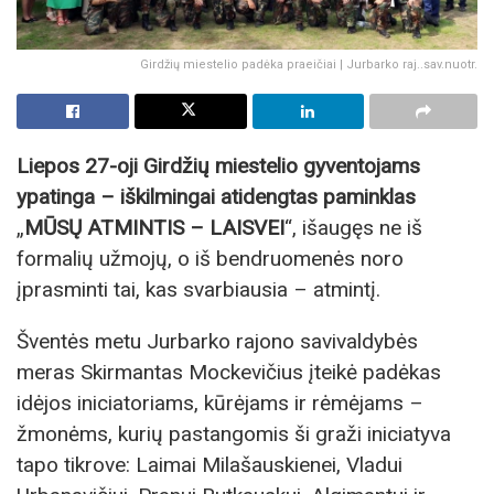
Girdžių miestelio padėka praeičiai | Jurbarko raj..sav.nuotr.
Liepos 27-oji Girdžių miestelio gyventojams
ypatinga – iškilmingai atidengtas paminklas
„
MŪSŲ ATMINTIS – LAISVEI
“, išaugęs ne iš
formalių užmojų, o iš bendruomenės noro
įprasminti tai, kas svarbiausia – atmintį.
Šventės metu Jurbarko rajono savivaldybės
meras Skirmantas Mockevičius įteikė padėkas
idėjos iniciatoriams, kūrėjams ir rėmėjams –
žmonėms, kurių pastangomis ši graži iniciatyva
tapo tikrove: Laimai Milašauskienei, Vladui