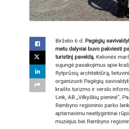
Birželio 6 d.
Pagėgių savivaldyb
metu dalyviai buvo pakviesti paž
turistinį paveldą.
Kelionės marš
sujungė pasakojimus apie krašto
Rytprūsių architektūrą, lietuvini
organizuoti Pagėgių savivaldyb
krašto turizmo ir verslo inform
Link, AB „Vilkyškių pieninė“, 
Rambyno regioninio parko lanky
aptarnavimu neatlygintinai rū
muziejus bei Rambyno regionin