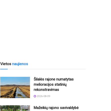
Vietos
naujienos
Šilalės rajone numatytas
melioracijos statinių
rekonstravimas
2026-08-09
Mažeikių rajono savivaldybė