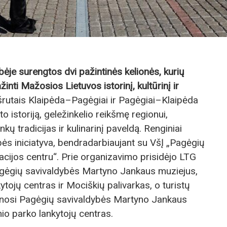
ėje surengtos dvi pažintinės kelionės, kurių
inti Mažosios Lietuvos istorinį, kultūrinį ir
rutais Klaipėda–Pagėgiai ir Pagėgiai–Klaipėda
 istoriją, geležinkelio reikšmę regionui,
nkų tradicijas ir kulinarinį paveldą. Renginiai
ės iniciatyva, bendradarbiaujant su VšĮ „Pagėgių
acijos centru“. Prie organizavimo prisidėjo LTG
Pagėgių savivaldybės Martyno Jankaus muziejus,
tojų centras ir Mociškių palivarkas, o turistų
pinosi Pagėgių savivaldybės Martyno Jankaus
io parko lankytojų centras.