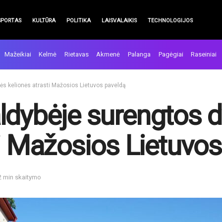
SPORTAS
KULTŪRA
POLITIKA
LAISVALAIKIS
TECHNOLOGIJOS
Mažeikiai
Kelmė
Rietavas
Akmenė
Palanga
Pagėgiai
Raseiniai
nės kelionės atrasti Mažosios Lietuvos paveldą
ldybėje surengtos d
ti Mažosios Lietuvo
2 min skaitymo