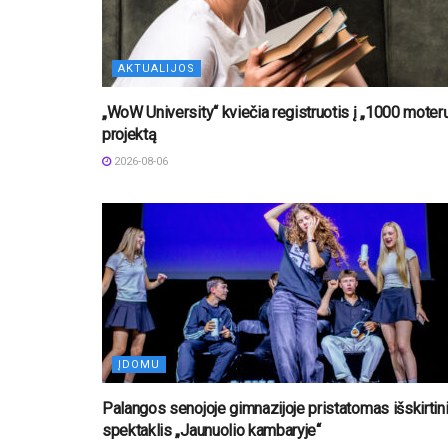
AKTUALIJOS
„WoW University“ kviečia registruotis į „1000 moter
projektą
2026-08-06
ĮDOMU
Palangos senojoje gimnazijoje pristatomas išskirtin
spektaklis „Jaunuolio kambaryje“