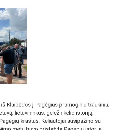
iš Klaipėdos į Pagėgius pramoginiu traukiniu,
vą, lietuvininkus, geležinkelio istoriją,
r Pagėgių kraštus. Keliautojai susipažino su
jimo metu buvo pristatyta Pagėgių istorija,