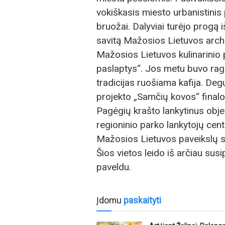
vokiškasis miesto urbanistinis 
bruožai. Dalyviai turėjo progą i
savitą Mažosios Lietuvos archit
Mažosios Lietuvos kulinarinio 
paslaptys“. Jos metu buvo raga
tradicijas ruošiama kafija. De
projekto „Samčių kovos“ finalo
Pagėgių krašto lankytinus obj
regioninio parko lankytojų cen
Mažosios Lietuvos paveikslų 
Šios vietos leido iš arčiau susip
paveldu.
Įdomu
paskaityti