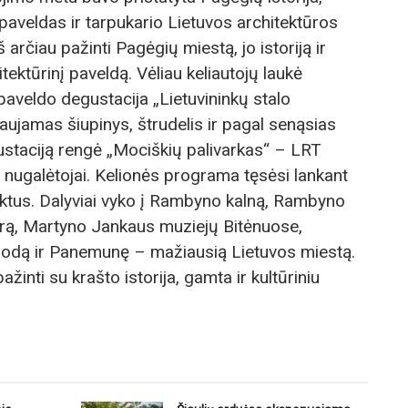
paveldas ir tarpukario Lietuvos architektūros
š arčiau pažinti Pagėgių miestą, jo istoriją ir
ektūrinį paveldą. Vėliau keliautojų laukė
paveldo degustacija „Lietuvininkų stalo
ujamas šiupinys, štrudelis ir pagal senąsias
gustaciją rengė „Mociškių palivarkas“ – LRT
 nugalėtojai. Kelionės programa tęsėsi lankant
ektus. Dalyviai vyko į Rambyno kalną, Rambyno
trą, Martyno Jankaus muziejų Bitėnuose,
sodą ir Panemunę – mažiausią Lietuvos miestą.
ažinti su krašto istorija, gamta ir kultūriniu