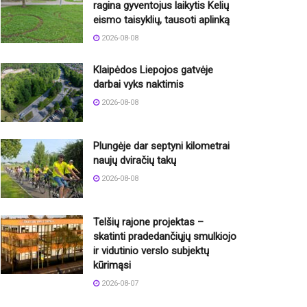
ragina gyventojus laikytis Kelių
eismo taisyklių, tausoti aplinką
2026-08-08
Klaipėdos Liepojos gatvėje
darbai vyks naktimis
2026-08-08
Plungėje dar septyni kilometrai
naujų dviračių takų
2026-08-08
Telšių rajone projektas –
skatinti pradedančiųjų smulkiojo
ir vidutinio verslo subjektų
kūrimąsi
2026-08-07