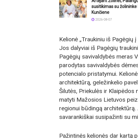
Artėjant Žolinei, Palang
susitikimas su žolinink
Kunčiene
2026-08-07
Kelionė „Traukiniu iš Pagėgių į 
Jos dalyviai iš Pagėgių traukini
Pagėgių savivaldybės meras V
parodytas savivaldybės dėmesys 
potencialo pristatymui. Kelion
architektūrą, geležinkelio pave
Šilutės, Priekulės ir Klaipėdos 
matyti Mažosios Lietuvos peiza
regionui būdingą architektūrą. A
savarankiškai susipažinti su mi
Pažintinės kelionės dar kartą p