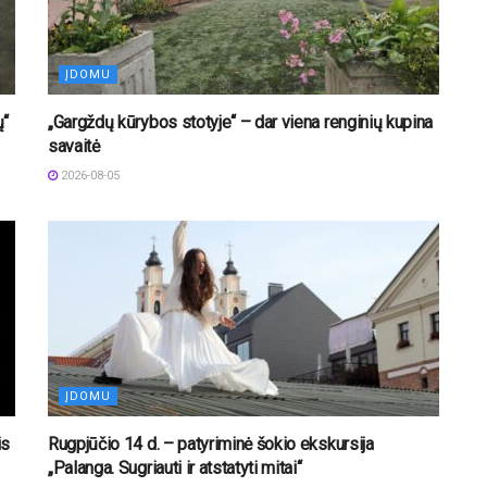
ĮDOMU
ų“
„Gargždų kūrybos stotyje“ – dar viena renginių kupina
savaitė
2026-08-05
ĮDOMU
is
Rugpjūčio 14 d. – patyriminė šokio ekskursija
„Palanga. Sugriauti ir atstatyti mitai“