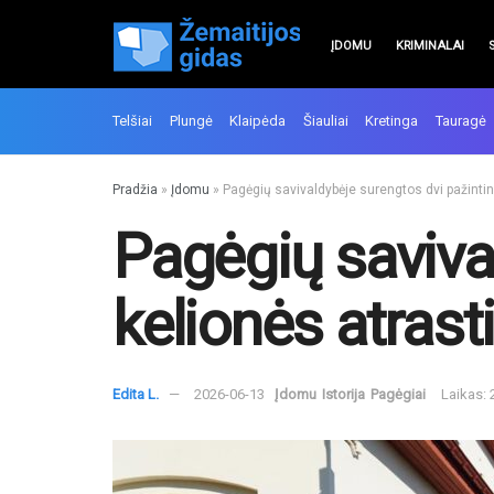
ĮDOMU
KRIMINALAI
Telšiai
Plungė
Klaipėda
Šiauliai
Kretinga
Tauragė
Pradžia
»
Įdomu
»
Pagėgių savivaldybėje surengtos dvi pažinti
Pagėgių saviva
kelionės atras
Edita L.
2026-06-13
Įdomu
Istorija
Pagėgiai
Laikas: 