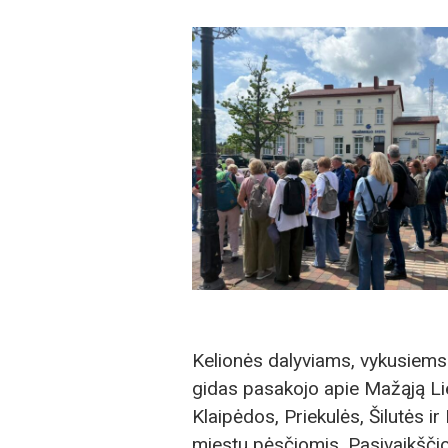
Kelionės dalyviams, vykusiems 
gidas pasakojo apie Mažąją Lietu
Klaipėdos, Priekulės, Šilutės i
miestu pėsčiomis. Pasivaikščio