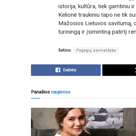
istorija, kultūra, tiek gamtiniu
Kelionė traukiniu tapo ne tik s
Mažosios Lietuvos savitumą, o
turiningą ir įsimintiną patirtį r
Šaltinis:
Pagėgių savivaldybė
Dalintis
Panašios
naujienos