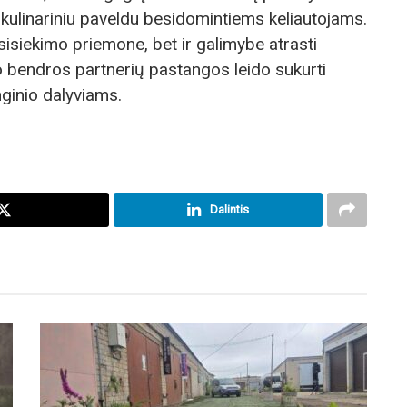
 ir kulinariniu paveldu besidomintiems keliautojams.
usisiekimo priemone, bet ir galimybe atrasti
 bendros partnerių pastangos leido sukurti
enginio dalyviams.
Dalintis