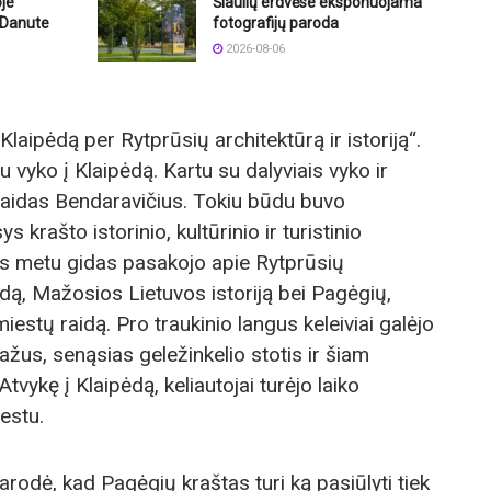
oje
Šiaulių erdvėse eksponuojama
e Danute
fotografijų paroda
2026-08-06
Klaipėdą per Rytprūsių architektūrą ir istoriją“.
u vyko į Klaipėdą. Kartu su dalyviais vyko ir
aidas Bendaravičius. Tokiu būdu buvo
krašto istorinio, kultūrinio ir turistinio
ės metu gidas pasakojo apie Rytprūsių
ldą, Mažosios Lietuvos istoriją bei Pagėgių,
miestų raidą. Pro traukinio langus keleiviai galėjo
žus, senąsias geležinkelio stotis ir šiam
tvykę į Klaipėdą, keliautojai turėjo laiko
estu.
arodė, kad Pagėgių kraštas turi ką pasiūlyti tiek