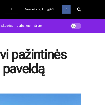
Sekmadienis, 9 rugpjūčio
Skuodas
Jurbarkas
Šilutė
vi pažintinės
s paveldą