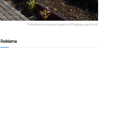
Pažintinės kelionės traukiniu/Pagėgių sav.nuotr.
Reklama