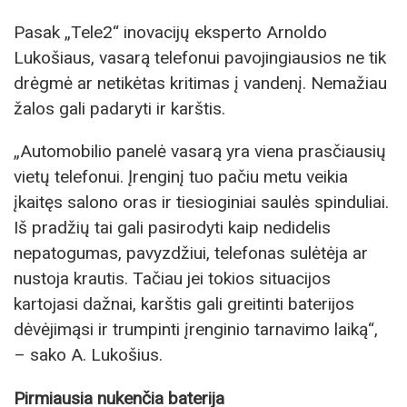
Pasak „Tele2“ inovacijų eksperto Arnoldo
Lukošiaus, vasarą telefonui pavojingiausios ne tik
drėgmė ar netikėtas kritimas į vandenį. Nemažiau
žalos gali padaryti ir karštis.
„Automobilio panelė vasarą yra viena prasčiausių
vietų telefonui. Įrenginį tuo pačiu metu veikia
įkaitęs salono oras ir tiesioginiai saulės spinduliai.
Iš pradžių tai gali pasirodyti kaip nedidelis
nepatogumas, pavyzdžiui, telefonas sulėtėja ar
nustoja krautis. Tačiau jei tokios situacijos
kartojasi dažnai, karštis gali greitinti baterijos
dėvėjimąsi ir trumpinti įrenginio tarnavimo laiką“,
– sako A. Lukošius.
Pirmiausia nukenčia baterija