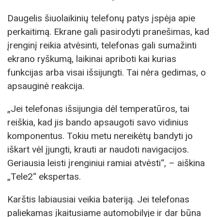
Daugelis šiuolaikinių telefonų patys įspėja apie
perkaitimą. Ekrane gali pasirodyti pranešimas, kad
įrenginį reikia atvėsinti, telefonas gali sumažinti
ekrano ryškumą, laikinai apriboti kai kurias
funkcijas arba visai išsijungti. Tai nėra gedimas, o
apsauginė reakcija.
„Jei telefonas išsijungia dėl temperatūros, tai
reiškia, kad jis bando apsaugoti savo vidinius
komponentus. Tokiu metu nereikėtų bandyti jo
iškart vėl įjungti, krauti ar naudoti navigacijos.
Geriausia leisti įrenginiui ramiai atvėsti“, – aiškina
„Tele2“ ekspertas.
Karštis labiausiai veikia bateriją. Jei telefonas
paliekamas įkaitusiame automobilyje ir dar būna