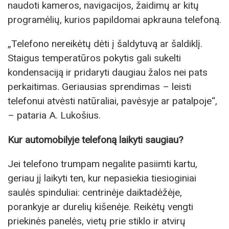
naudoti kameros, navigacijos, žaidimų ar kitų
programėlių, kurios papildomai apkrauna telefoną.
„Telefono nereikėtų dėti į šaldytuvą ar šaldiklį.
Staigus temperatūros pokytis gali sukelti
kondensaciją ir pridaryti daugiau žalos nei pats
perkaitimas. Geriausias sprendimas – leisti
telefonui atvėsti natūraliai, pavėsyje ar patalpoje“,
– pataria A. Lukošius.
Kur automobilyje telefoną laikyti saugiau?
Jei telefono trumpam negalite pasiimti kartu,
geriau jį laikyti ten, kur nepasiekia tiesioginiai
saulės spinduliai: centrinėje daiktadėžėje,
porankyje ar durelių kišenėje. Reikėtų vengti
priekinės panelės, vietų prie stiklo ir atvirų