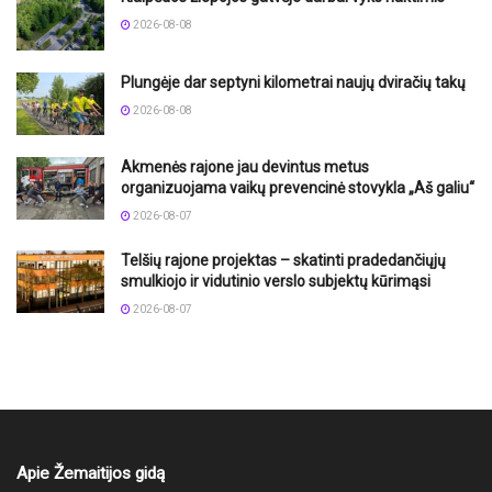
2026-08-08
Plungėje dar septyni kilometrai naujų dviračių takų
2026-08-08
Akmenės rajone jau devintus metus
organizuojama vaikų prevencinė stovykla „Aš galiu“
2026-08-07
Telšių rajone projektas – skatinti pradedančiųjų
smulkiojo ir vidutinio verslo subjektų kūrimąsi
2026-08-07
Apie Žemaitijos gidą