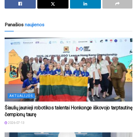
Panašios
naujienos
AKTUALIJOS
Šiaulių jaunieji robotikos talentai Honkonge iškovojo tarptautinę
čempionų taurę
2026-07-13