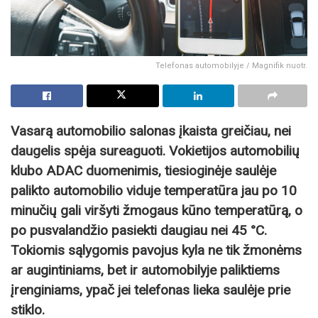
Telefonas automobilyje / Magnifik nuotr.
Vasarą automobilio salonas įkaista greičiau, nei
daugelis spėja sureaguoti. Vokietijos automobilių
klubo ADAC duomenimis, tiesioginėje saulėje
palikto automobilio viduje temperatūra jau po 10
minučių gali viršyti žmogaus kūno temperatūrą, o
po pusvalandžio pasiekti daugiau nei 45 °C.
Tokiomis sąlygomis pavojus kyla ne tik žmonėms
ar augintiniams, bet ir automobilyje paliktiems
įrenginiams, ypač jei telefonas lieka saulėje prie
stiklo.