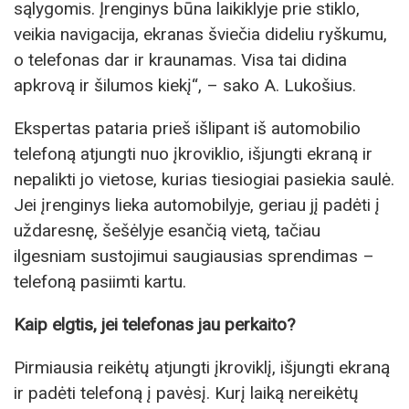
sąlygomis. Įrenginys būna laikiklyje prie stiklo,
veikia navigacija, ekranas šviečia dideliu ryškumu,
o telefonas dar ir kraunamas. Visa tai didina
apkrovą ir šilumos kiekį“, – sako A. Lukošius.
Ekspertas pataria prieš išlipant iš automobilio
telefoną atjungti nuo įkroviklio, išjungti ekraną ir
nepalikti jo vietose, kurias tiesiogiai pasiekia saulė.
Jei įrenginys lieka automobilyje, geriau jį padėti į
uždaresnę, šešėlyje esančią vietą, tačiau
ilgesniam sustojimui saugiausias sprendimas –
telefoną pasiimti kartu.
Kaip elgtis, jei telefonas jau perkaito?
Pirmiausia reikėtų atjungti įkroviklį, išjungti ekraną
ir padėti telefoną į pavėsį. Kurį laiką nereikėtų