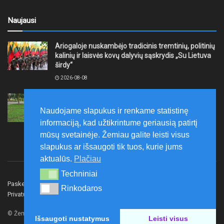
Naujausi
Ariogaloje nuskambėjo tradicinis tremtinių, politinių
kalinių ir laisvės kovų dalyvių sąskrydis „Su Lietuva
širdy“
2026-08-08
Mažeikių rajono savivaldybė ragina gyventojus
laikytis Kelių eismo taisyklių, tausoti aplinką
Naudojame slapukus ir renkame statistinę
2026-08-08
informaciją, kad užtikrintume geriausią patirtį
mūsų svetainėje. Žemiau galite leisti visus
slapukus ar išsaugoti tik tuos, kurie jums
aktualūs.
Plačiau
Techniniai
Techniniai
Paskelbk naujieną
Rašyti redakcijai
Reklama
Rinkodaros
Rinkodaros
Privatumo politika
Susisiekite
© Žemaitijos gidas.
Išsaugoti nustatymus
Leisti visus