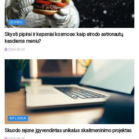
ĮDOMU
Skysti pipirai ir kepsniai kosmose: kaip atrodo astronautų
kasdienis meniu?
2026-05-20
APLINKA
Skuodo rajone įgyvendintas unikalus skaitmeninimo projektas
2026-05-19