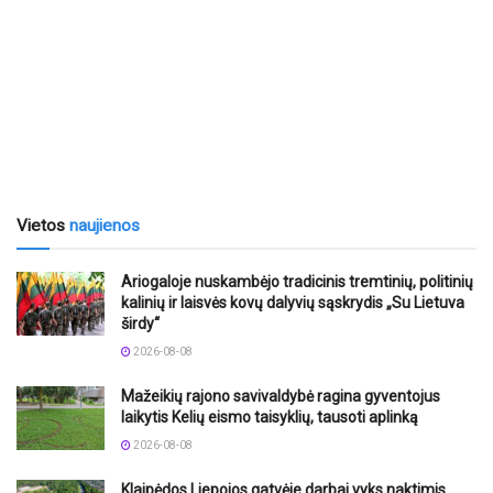
Vietos
naujienos
Ariogaloje nuskambėjo tradicinis tremtinių, politinių
kalinių ir laisvės kovų dalyvių sąskrydis „Su Lietuva
širdy“
2026-08-08
Mažeikių rajono savivaldybė ragina gyventojus
laikytis Kelių eismo taisyklių, tausoti aplinką
2026-08-08
Klaipėdos Liepojos gatvėje darbai vyks naktimis