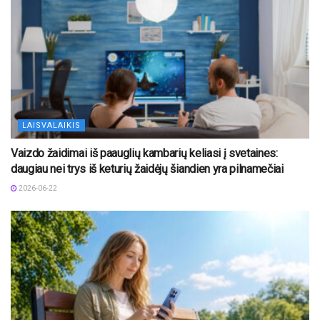
LAISVALAIKIS
Vaizdo žaidimai iš paauglių kambarių keliasi į svetaines:
daugiau nei trys iš keturių žaidėjų šiandien yra pilnamečiai
2026-06-22