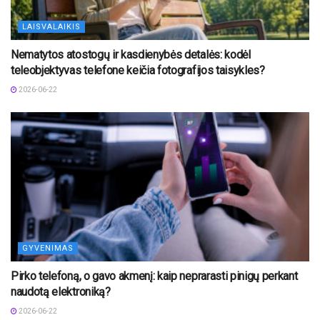
LAISVALAIKIS
Nematytos atostogų ir kasdienybės detalės: kodėl
teleobjektyvas telefone keičia fotografijos taisykles?
2026-06-22
GYVENIMAS
Pirko telefoną, o gavo akmenį: kaip neprarasti pinigų perkant
naudotą elektroniką?
2026-06-22