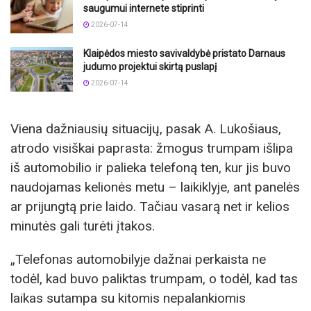
saugumui internete stiprinti
2026-07-14
Klaipėdos miesto savivaldybė pristato Darnaus
judumo projektui skirtą puslapį
2026-07-14
Viena dažniausių situacijų, pasak A. Lukošiaus,
atrodo visiškai paprasta: žmogus trumpam išlipa
iš automobilio ir palieka telefoną ten, kur jis buvo
naudojamas kelionės metu – laikiklyje, ant panelės
ar prijungtą prie laido. Tačiau vasarą net ir kelios
minutės gali turėti įtakos.
„Telefonas automobilyje dažnai perkaista ne
todėl, kad buvo paliktas trumpam, o todėl, kad tas
laikas sutampa su kitomis nepalankiomis