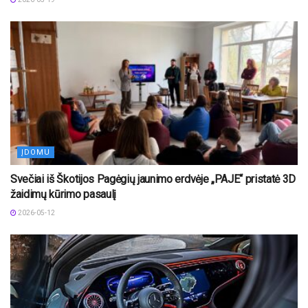
ĮDOMU
Svečiai iš Škotijos Pagėgių jaunimo erdvėje „PAJE“ pristatė 3D
žaidimų kūrimo pasaulį
2026-05-12