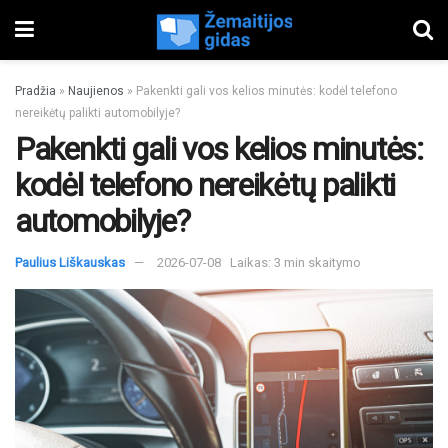
Pradžia
»
Naujienos
»
Pakenkti gali vos kelios minutės: kodėl telefono
nereikėtų palikti automobilyje?
Pakenkti gali vos kelios minutės:
kodėl telefono nereikėtų palikti
automobilyje?
Paulius Liškauskas
2026-07-08
Laikas: 3 min skaitymo