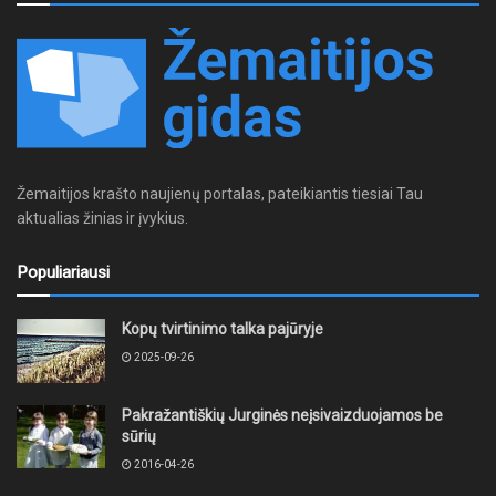
Žemaitijos krašto naujienų portalas, pateikiantis tiesiai Tau
aktualias žinias ir įvykius.
Populiariausi
Kopų tvirtinimo talka pajūryje
2025-09-26
Pakražantiškių Jurginės neįsivaizduojamos be
sūrių
2016-04-26