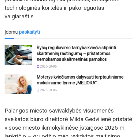
technologinės kortelės ir pakoreguotas
valgiaraštis.
Įdomu
paskaityti
Ryšių reguliavimo tarnyba kviečia stiprinti
skaitmeninį raštingumą – pristatomos
nemokamos skaitmeninės pamokos
2026-08-06
Moterys kviečiamos dalyvauti tarptautiniame
moksliniame tyrime „MELIORA“
2026-08-06
Palangos miesto savivaldybės visuomenės
sveikatos biuro direktorė Milda Gedvilienė pristatė
visose miesto ikimokyklinėse įstaigose 2025 m.
lapkričio – gruodžio mėn. vykdytos maitinimo