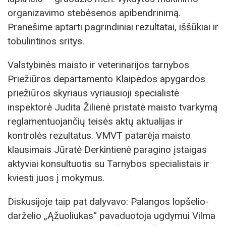
organizavimo stebėsenos apibendrinimą.
Pranešime aptarti pagrindiniai rezultatai, iššūkiai ir
tobulintinos sritys.
Valstybinės maisto ir veterinarijos tarnybos
Priežiūros departamento Klaipėdos apygardos
priežiūros skyriaus vyriausioji specialistė
inspektorė Judita Žilienė pristatė maisto tvarkymą
reglamentuojančių teisės aktų aktualijas ir
kontrolės rezultatus. VMVT patarėja maisto
klausimais Jūratė Derkintienė paragino įstaigas
aktyviai konsultuotis su Tarnybos specialistais ir
kviesti juos į mokymus.
Diskusijoje taip pat dalyvavo: Palangos lopšelio-
darželio „Ąžuoliukas“ pavaduotoja ugdymui Vilma