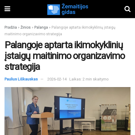
Pradžia
»
Žinios
»
Palanga
»
Palangoje aptarta ikimokyklinių įstaigų
maitinimo organizavimo strategija
Palangoje aptarta ikimokyklinių
įstaigų maitinimo organizavimo
strategija
Paulius Liškauskas
2026-02-14
Laikas: 2 min skaitymo