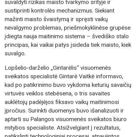
suvaldyti rizikas maisto tvarkymo srityje ir
sustiprinti kontrolės mechanizmus. Siekiant
mažinti maisto švaistymą ir spręsti vaikų
nevalgymo problemas, priešmokyklinėse grupėse
įdiegta nauja maitinimo sistema – švediško stalo
principas, kai vaikai patys įsideda tiek maisto, kiek
suvalgo.
Lopšelio-darželio „Gintarėlis“ visuomenės
sveikatos specialistė Gintarė Vaitkė informavo,
kad po patikrinimo buvo vykdoma keturių savaičių
virtuvės veiklos stebėsena, o tris savaites
auklėtojų padėjėjos fiksavo vaikų maitinimosi
įpročius. Surinkti duomenys buvo išanalizuoti ir
aptarti su Palangos visuomenės sveikatos biuro
mitybos specialiste. Atsižvelgiant į rezultatus,
patikslinti technologiniai procesai, atnaujintos