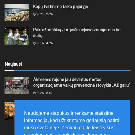
Kopų tvirtinimo talka pajūryje
2025-09-26
Pakražantiškių Jurginės neįsivaizduojamos be
sūrių
2016-04-26
Naujausi
Akmenės rajone jau devintus metus
organizuojama vaikų prevencinė stovykla „Aš galiu“
2026-08-07
Telšių rajone projektas – skatinti pradedančiųjų
smulkiojo ir vidutinio verslo subjektų kūrimąsi
Naudojame slapukus ir renkame statistinę
2026-08-07
informaciją, kad užtikrintume geriausią patirtį
mūsų svetainėje. Žemiau galite leisti visus
slapukus ar išsaugoti tik tuos, kurie jums