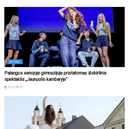
ĮDOMU
Palangos senojoje gimnazijoje pristatomas išskirtinis
spektaklis „Jaunuolio kambaryje“
2026-08-05