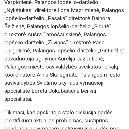
Varpiotienė, Palangos lopšelio-darželio
„Nykštukas“ direktorė Ilona Mazrimienė, Palangos
lopšelio-darželio „Pasaka“ direktorė Dainora
Šeižienė, Palangos lopšelio-darželio „Sigutė“
direktorė Aušra Tamošauskienė, Palangos
lopšelio-darželio „Žilvinas“ direktorė Rasa
Jurgutienė, Palangos lopšelio-darželio „Gintarėlis“
pavaduotoja ugdymui Aurelija Jazbutienė,
Palangos miesto savivaldybės sveikatos reikalų
koordinatorė Alina Skaisgiraitė, Palangos miesto
savivaldybės Švietimo skyriaus vyriausioji
specialistė Loreta Jokūbaitienė bei kiti
specialistai.
Tikimasi, kad apskritojo stalo diskusija padės
identifikuoti aktualias problemas, sustiprins
bendradarbiavimą tarp institucijų ir prisidės prie