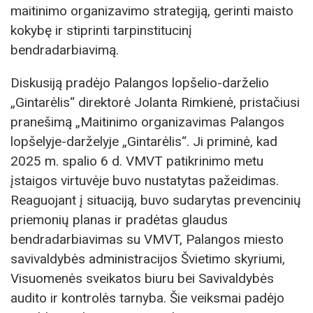
maitinimo organizavimo strategiją, gerinti maisto
kokybę ir stiprinti tarpinstitucinį
bendradarbiavimą.
Diskusiją pradėjo Palangos lopšelio-darželio
„Gintarėlis“ direktorė Jolanta Rimkienė, pristačiusi
pranešimą „Maitinimo organizavimas Palangos
lopšelyje-darželyje „Gintarėlis“. Ji priminė, kad
2025 m. spalio 6 d. VMVT patikrinimo metu
įstaigos virtuvėje buvo nustatytas pažeidimas.
Reaguojant į situaciją, buvo sudarytas prevencinių
priemonių planas ir pradėtas glaudus
bendradarbiavimas su VMVT, Palangos miesto
savivaldybės administracijos Švietimo skyriumi,
Visuomenės sveikatos biuru bei Savivaldybės
audito ir kontrolės tarnyba. Šie veiksmai padėjo