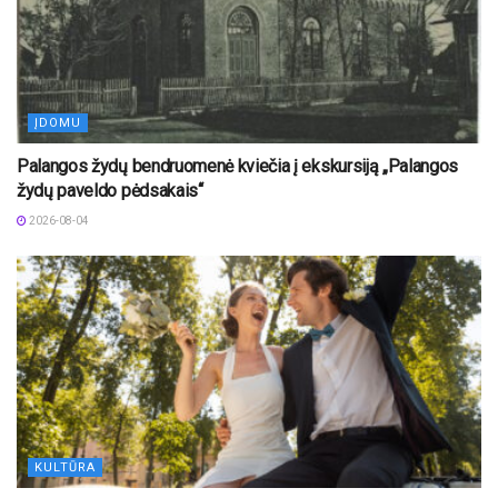
ĮDOMU
Palangos žydų bendruomenė kviečia į ekskursiją „Palangos
žydų paveldo pėdsakais“
2026-08-04
KULTŪRA