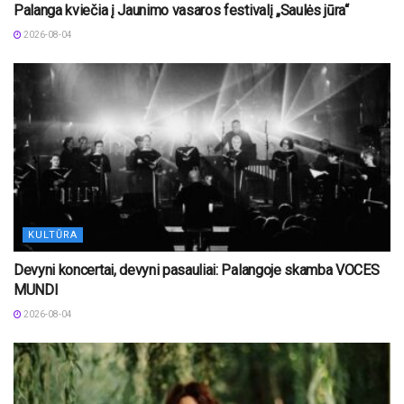
Palanga kviečia į Jaunimo vasaros festivalį „Saulės jūra“
2026-08-04
KULTŪRA
Devyni koncertai, devyni pasauliai: Palangoje skamba VOCES
MUNDI
2026-08-04