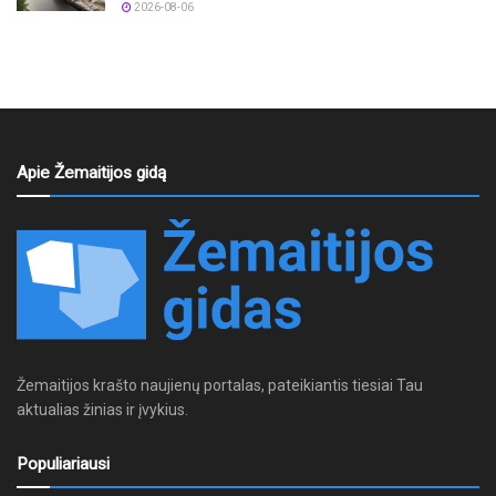
2026-08-06
Apie Žemaitijos gidą
Žemaitijos krašto naujienų portalas, pateikiantis tiesiai Tau
aktualias žinias ir įvykius.
Populiariausi