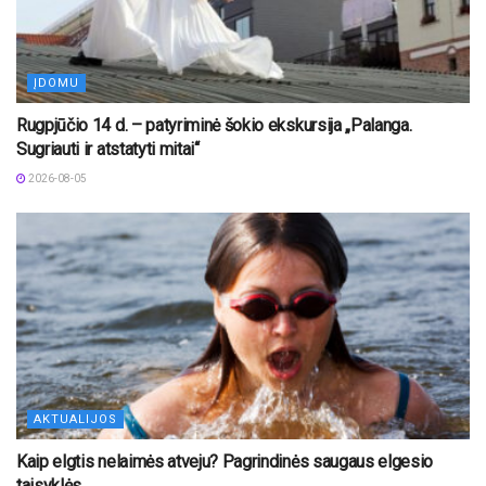
ĮDOMU
Rugpjūčio 14 d. – patyriminė šokio ekskursija „Palanga.
Sugriauti ir atstatyti mitai“
2026-08-05
AKTUALIJOS
Kaip elgtis nelaimės atveju? Pagrindinės saugaus elgesio
taisyklės