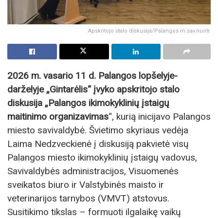
Apskritojo stalo diskusija/Palangos m.sav.nuotr.
2026 m. vasario 11 d. Palangos lopšelyje-
darželyje „Gintarėlis“ įvyko apskritojo stalo
diskusija „Palangos ikimokyklinių įstaigų
maitinimo organizavimas
“, kurią inicijavo Palangos
miesto savivaldybė. Švietimo skyriaus vedėja
Laima Nedzveckienė į diskusiją pakvietė visų
Palangos miesto ikimokyklinių įstaigų vadovus,
Savivaldybės administracijos, Visuomenės
sveikatos biuro ir Valstybinės maisto ir
veterinarijos tarnybos (VMVT) atstovus.
Susitikimo tikslas – formuoti ilgalaikę vaikų