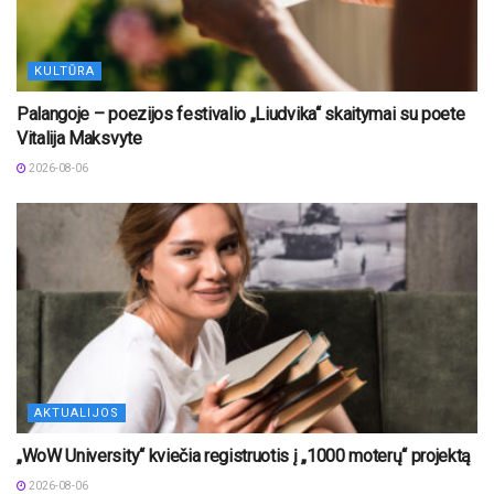
KULTŪRA
Palangoje – poezijos festivalio „Liudvika“ skaitymai su poete
Vitalija Maksvyte
2026-08-06
AKTUALIJOS
„WoW University“ kviečia registruotis į „1000 moterų“ projektą
2026-08-06