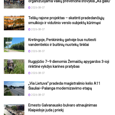
organizuojama vaikų prevencinė stovykla „Aš galiu“
2026-08-07
Telšių rajone projektas – skatinti pradedančiųjų
smulkiojo ir vidutinio verslo subjektų kūrimąsi
2026-08-07
Kretingoje, Penkininkų gatvėje bus nutiesti
vandentiekio ir buitinių nuotekų tinklai
2026-08-07
Rugpjūčio 7–9 dienomis Žemaičių apygardos 3-ioji
rinktinė vykdys karines pratybas
2026-08-07
„Via Lietuva“ pradeda magistralinio kelio A11
Šiauliai–Palanga modernizavimo etapą
2026-08-07
Ernesto Galvanausko bulvaro atnaujinimas
Klaipėdoje juda į priekį