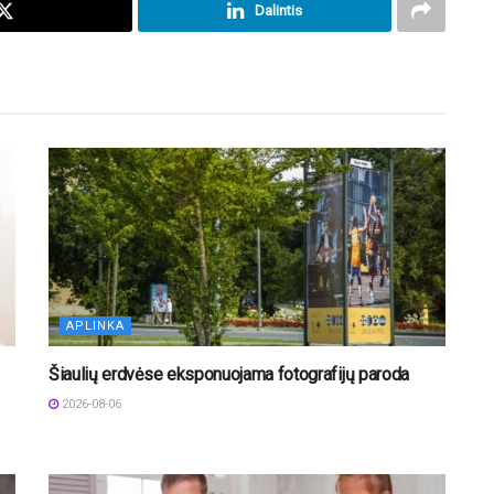
Dalintis
APLINKA
Šiaulių erdvėse eksponuojama fotografijų paroda
2026-08-06