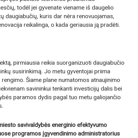
esčių, todėl jei gyvenate viename iš daugelio
tų daugiabučių, kuris dar nėra renovuojamas,
novacija reikalinga, o kada geriausia ją pradėti.
ektą, pirmiausia reikia suorganizuoti daugiabučio
ninkų susirinkimą. Jo metu gyventojai priima
no rengimo. Šiame plane numatomos atnaujinimo
vienam savininkui tenkanti investicijų dalis bei
ybės paramos dydis pagal tuo metu galiojančio
s.
ų miesto savivaldybės energinio efektyvumo
ose programos įgyvendinimo administratorius