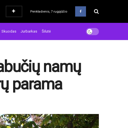
Penktadienis, 7 rugpjūčio
Skuodas
Jurbarkas
Šilutė
iabučių namų
rų parama