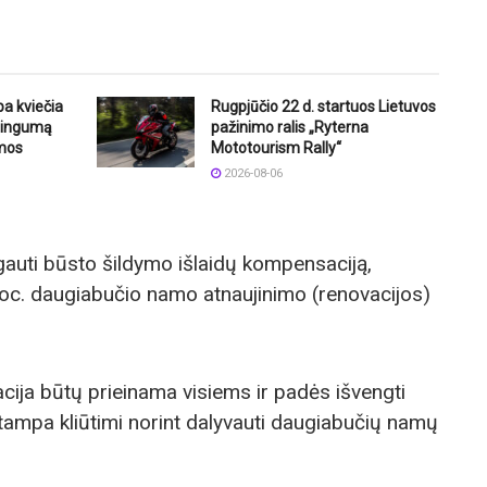
ba kviečia
Rugpjūčio 22 d. startuos Lietuvos
štingumą
pažinimo ralis „Ryterna
mos
Mototourism Rally“
2026-08-06
gauti būsto šildymo išlaidų kompensaciją,
oc. daugiabučio namo atnaujinimo (renovacijos)
acija būtų prieinama visiems ir padės išvengti
s tampa kliūtimi norint dalyvauti daugiabučių namų