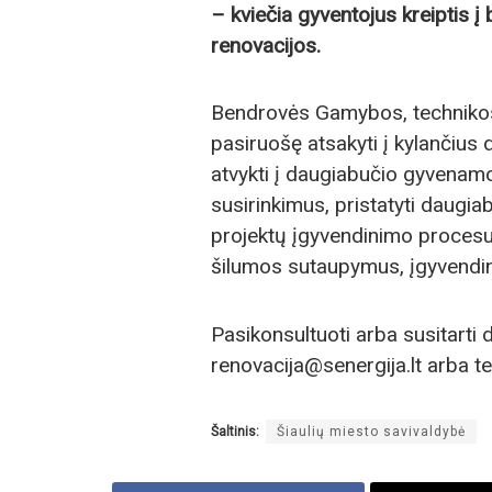
– kviečia gyventojus kreiptis 
renovacijos.
Bendrovės Gamybos, technikos 
pasiruošę atsakyti į kylančiu
atvykti į daugiabučio gyvenamo
susirinkimus, pristatyti daug
projektų įgyvendinimo procesus
šilumos sutaupymus, įgyvendin
Pasikonsultuoti arba susitarti 
renovacija@senergija.lt arba t
Šaltinis:
Šiaulių miesto savivaldybė