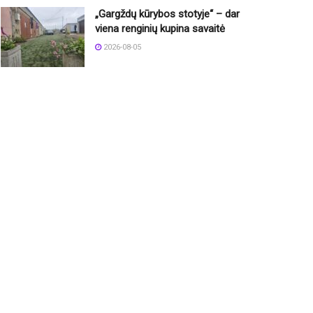
„Gargždų kūrybos stotyje“ – dar
viena renginių kupina savaitė
2026-08-05