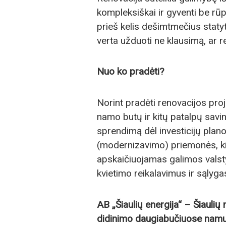
kompleksiškai ir gyventi be rūp
prieš kelis dešimtmečius staty
verta užduoti ne klausimą, ar re
Nuo ko pradėti?
Norint pradėti renovacijos proj
namo butų ir kitų patalpų savi
sprendimą dėl investicijų pla
(modernizavimo) priemonės, kiek
apskaičiuojamas galimos valst
kvietimo reikalavimus ir sąlyga
AB „Šiaulių energija“ – Šiauli
didinimo daugiabučiuose namu