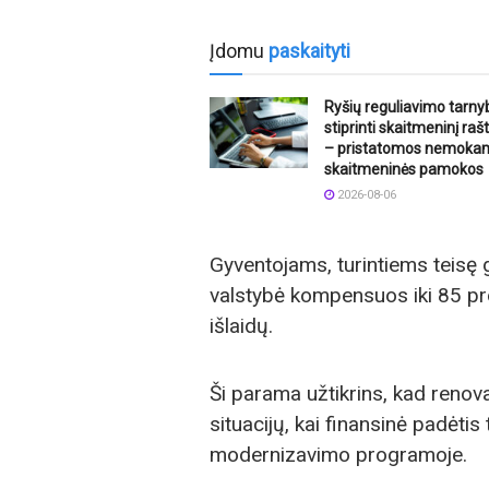
Įdomu
paskaityti
Ryšių reguliavimo tarny
stiprinti skaitmeninį ra
– pristatomos nemoka
skaitmeninės pamokos
2026-08-06
Gyventojams, turintiems teisę 
valstybė kompensuos iki 85 pr
išlaidų.
Ši parama užtikrins, kad renov
situacijų, kai finansinė padėti
modernizavimo programoje.