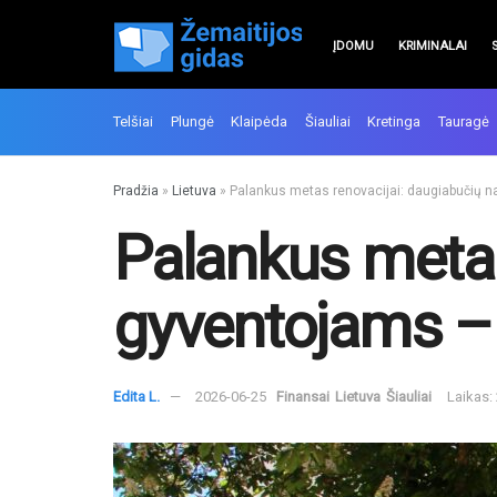
ĮDOMU
KRIMINALAI
Telšiai
Plungė
Klaipėda
Šiauliai
Kretinga
Tauragė
Pradžia
»
Lietuva
»
Palankus metas renovacijai: daugiabučių 
Palankus metas
gyventojams – 
Edita L.
2026-06-25
Finansai
Lietuva
Šiauliai
Laikas: