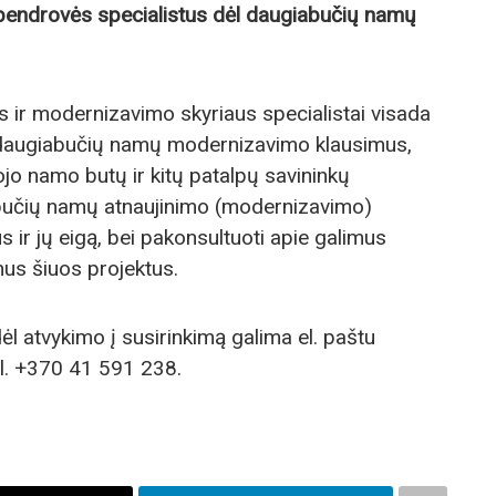
į bendrovės specialistus dėl daugiabučių namų
ir modernizavimo skyriaus specialistai visada
s daugiabučių namų modernizavimo klausimus,
jo namo butų ir kitų patalpų savininkų
iabučių namų atnaujinimo (modernizavimo)
 ir jų eigą, bei pakonsultuoti apie galimus
us šiuos projektus.
dėl atvykimo į susirinkimą galima el. paštu
el. +370 41 591 238.