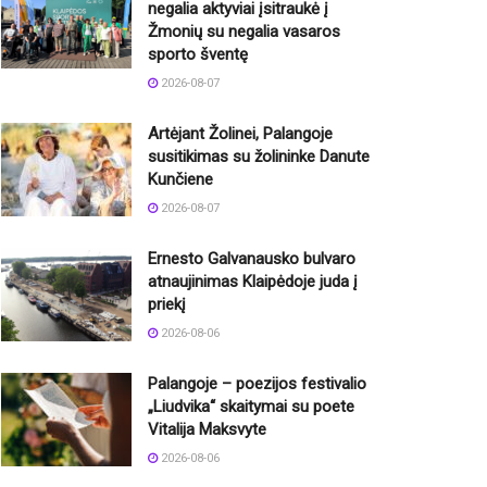
negalia aktyviai įsitraukė į
Žmonių su negalia vasaros
sporto šventę
2026-08-07
Artėjant Žolinei, Palangoje
susitikimas su žolininke Danute
Kunčiene
2026-08-07
Ernesto Galvanausko bulvaro
atnaujinimas Klaipėdoje juda į
priekį
2026-08-06
Palangoje – poezijos festivalio
„Liudvika“ skaitymai su poete
Vitalija Maksvyte
2026-08-06