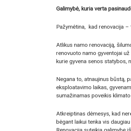
Galimybė, kuria verta pasinaud
Pažymėtina, kad renovacija – ta
Atlikus namo renovaciją, šilumo
renovuoto namo gyventojai už 
kurie gyvena senos statybos, 
Negana to, atnaujinus būstą, p
eksploatavimo laikas, gyvenam
sumažinamas poveikis klimato k
Atkreiptinas dėmesys, kad ne
bėgant laikui tenka vis daugiau 
Renovacija suteikia galimybę 