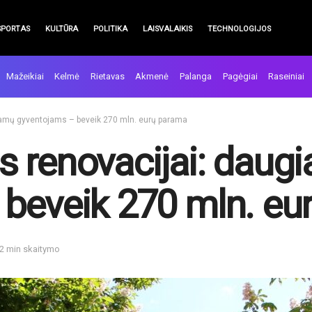
SPORTAS
KULTŪRA
POLITIKA
LAISVALAIKIS
TECHNOLOGIJOS
Mažeikiai
Kelmė
Rietavas
Akmenė
Palanga
Pagėgiai
Raseiniai
namų gyventojams – beveik 270 mln. eurų parama
 renovacijai: daug
beveik 270 mln. eu
 2 min skaitymo