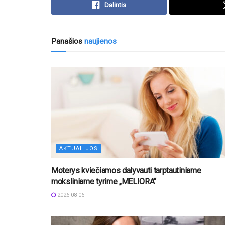
Dalintis
Panašios
naujienos
AKTUALIJOS
Moterys kviečiamos dalyvauti tarptautiniame
moksliniame tyrime „MELIORA“
2026-08-06