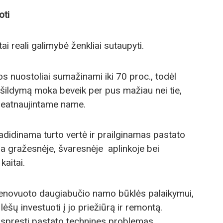
oti
i reali galimybė ženkliai sutaupyti.
s nuostoliai sumažinami iki 70 proc., todėl
šildymą moka beveik per pus mažiau nei tie,
neatnaujintame name.
adidinama turto vertė ir prailginamas pastato
a gražesnėje, švaresnėje aplinkoje bei
aitai.
renovuoto daugiabučio namo būklės palaikymui,
lėšų investuoti į jo priežiūrą ir remontą.
išspręsti pastato technines problemas