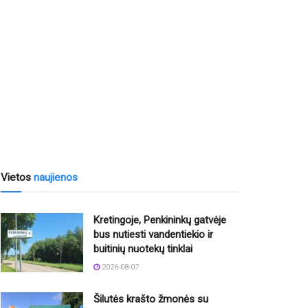
Vietos
naujienos
Kretingoje, Penkininkų gatvėje
bus nutiesti vandentiekio ir
buitinių nuotekų tinklai
2026-08-07
Šilutės krašto žmonės su