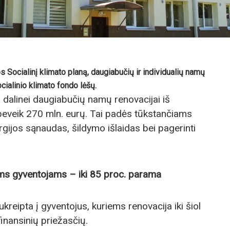
s Socialinį klimato planą, daugiabučių ir individualių namų
cialinio klimato fondo lėšų.
 dalinei daugiabučių namų renovacijai iš
i beveik 270 mln. eurų. Tai padės tūkstančiams
rgijos sąnaudas, šildymo išlaidas bei pagerinti
s gyventojams – iki 85 proc. parama
reipta į gyventojus, kuriems renovacija iki šiol
inansinių priežasčių.