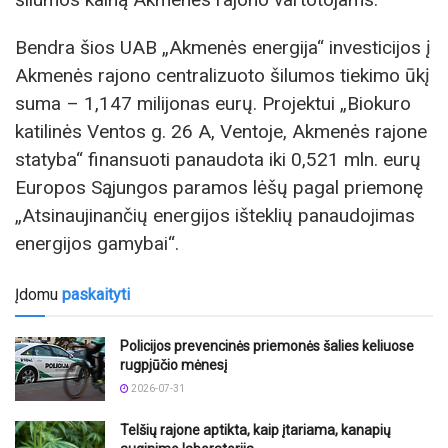
Bendra šios UAB „Akmenės energija“ investicijos į
Akmenės rajono centralizuoto šilumos tiekimo ūkį
suma – 1,147 milijonas eurų. Projektui „Biokuro
katilinės Ventos g. 26 A, Ventoje, Akmenės rajone
statyba“ finansuoti panaudota iki 0,521 mln. eurų
Europos Sąjungos paramos lėšų pagal priemonę
„Atsinaujinančių energijos išteklių panaudojimas
energijos gamybai“.
Įdomu
paskaityti
Policijos prevencinės priemonės šalies keliuose
rugpjūčio mėnesį
2026-07-31
Telšių rajone aptikta, kaip įtariama, kanapių