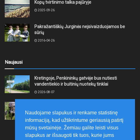
Kopų tvirtinimo talka pajūryje
2025-09-26
Pakražantiškių Jurginės neįsivaizduojamos be
sūrių
2016-04-26
Naujausi
Kretingoje, Penkininkų gatvėje bus nutiesti
vandentiekio ir buitinių nuotekų tinklai
2026-08-07
Rugpjūčio 7–9 dienomis Žemaičių apygardos 3-ioji
rinktinė vykdys karines pratybas
Naudojame slapukus ir renkame statistinę
2026-08-07
informaciją, kad užtikrintume geriausią patirtį
mūsų svetainėje. Žemiau galite leisti visus
slapukus ar išsaugoti tik tuos, kurie jums