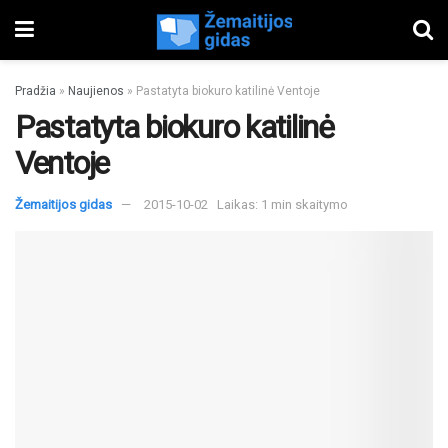
Pradžia
»
Naujienos
»
Pastatyta biokuro katilinė Ventoje
Pastatyta biokuro katilinė
Ventoje
Žemaitijos gidas
2015-10-02
Laikas: 1 min skaitymo