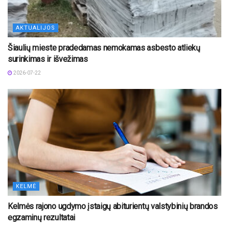
AKTUALIJOS
Šiaulių mieste pradedamas nemokamas asbesto atliekų
surinkimas ir išvežimas
2026-07-22
KELMĖ
Kelmės rajono ugdymo įstaigų abiturientų valstybinių brandos
egzaminų rezultatai