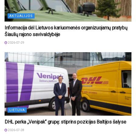
AKTUALIJOS
Informacija dėl Lietuvos kariuomenės organizuojamų pratybų
Šiaulių rajono savivaldybėje
2026-07-29
LIETUVA
DHL perka „Venipak“ grupę: stiprins pozicijas Baltijos šalyse
2026-07-28