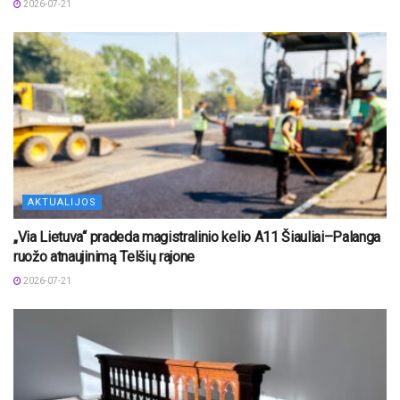
2026-07-21
AKTUALIJOS
„Via Lietuva“ pradeda magistralinio kelio A11 Šiauliai–Palanga
ruožo atnaujinimą Telšių rajone
2026-07-21