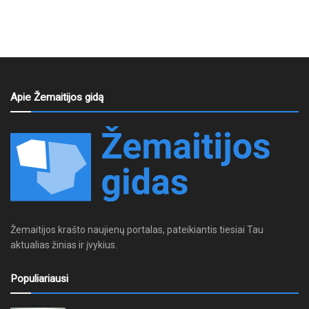
Apie Žemaitijos gidą
Žemaitijos krašto naujienų portalas, pateikiantis tiesiai Tau
aktualias žinias ir įvykius.
Populiariausi