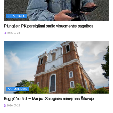
KRIMINALAI
Plungės r. PK pareigūnai prašo visuomenės pagalbos
2026-07-24
AKTUALIJOS
Rugpjūčio 5 d. – Marijos Snieginės minėjimas Šiluvoje
2026-07-22