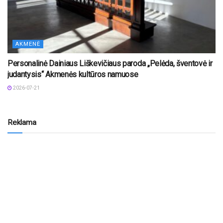
AKMENĖ
Personalinė Dainiaus Liškevičiaus paroda „Pelėda, šventovė ir
judantysis“ Akmenės kultūros namuose
2026-07-21
Reklama