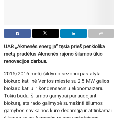
UAB „Akmenės energija“ tęsia prieš penkiolika
metų pradėtus Akmenės rajono šilumos ūkio
renovacijos darbus.
2015/2016 metų šildymo sezonui pastatyta
biokuro katilinė Ventos mieste su 2,5 MW galios
biokuro katilu ir kondensaciniu ekonomaizeriu.
Tokiu būdu, šilumos gamybai panaudojant
biokurą, atsirado galimybė sumažinti šilumos
gamybos savikainos kuro dedamąją ir atitinkamai
šilumos kainą Akmenės rajono vartotojams.