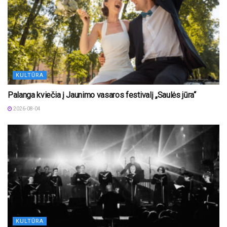
KULTŪRA
Palanga kviečia į Jaunimo vasaros festivalį „Saulės jūra“
2026-08-04
KULTŪRA