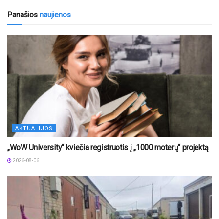
Panašios
naujienos
AKTUALIJOS
„WoW University“ kviečia registruotis į „1000 moterų“ projektą
2026-08-06