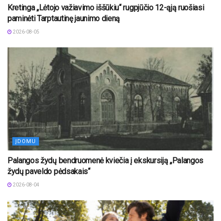
Kretinga „Lėtojo važiavimo iššūkiu“ rugpjūčio 12-ąją ruošiasi
paminėti Tarptautinę jaunimo dieną
2026-08-05
ĮDOMU
Palangos žydų bendruomenė kviečia į ekskursiją „Palangos
žydų paveldo pėdsakais“
2026-08-04