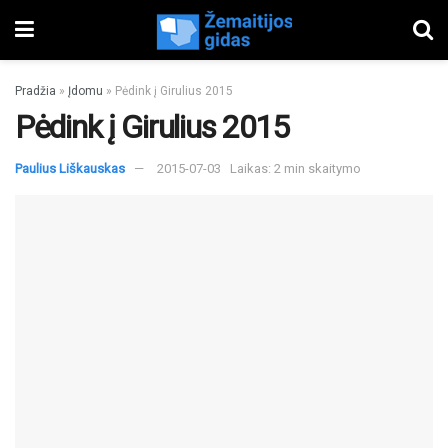
Pradžia
»
Įdomu
»
Pėdink į Girulius 2015
Pėdink į Girulius 2015
Paulius Liškauskas
2015-07-03
Laikas: 2 min skaitymo