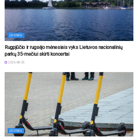
ĮDOMU
Rugpjūčio ir rugsėjo mėnesiais vyks Lietuvos nacionalinių
parkų 35-mečiui skirti koncertai
2026-08-05
ĮDOMU