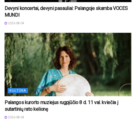
Devyni koncertai, devyni pasauliai: Palangoje skamba VOCES
MUNDI
2026-08-04
KULTŪRA
Palangos kurorto muziejus rugpjūčio 8 d. 11 val. kviečia į
sutartinių rato kelionę
2026-08-04