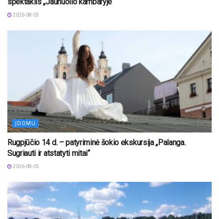
spektaklis „Jaunuolio kambaryje“
2026-08-05
ĮDOMU
Rugpjūčio 14 d. – patyriminė šokio ekskursija „Palanga.
Sugriauti ir atstatyti mitai“
2026-08-05