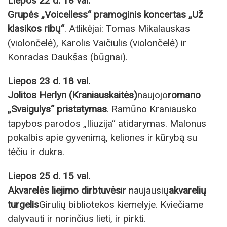
Liepos 22 d. 18 val.
Grupės „Voicelless“ pramoginis koncertas „Už
klasikos ribų“
. Atlikėjai: Tomas Mikalauskas
(violončelė), Karolis Vaičiulis (violončelė) ir
Konradas Daukšas (būgnai).
Liepos 23 d. 18 val.
Jolitos Herlyn (Kraniauskaitės)
naujojo
romano
„Svaigulys“ pristatymas
. Ramūno Kraniausko
tapybos parodos „Iliuzija“ atidarymas. Malonus
pokalbis apie gyvenimą, keliones ir kūrybą su
tėčiu ir dukra.
Liepos 25 d. 15 val.
Akvarelės liejimo dirbtuvės
ir naujausių
akvarelių
turgelis
Girulių bibliotekos kiemelyje. Kviečiame
dalyvauti ir norinčius lieti, ir pirkti.