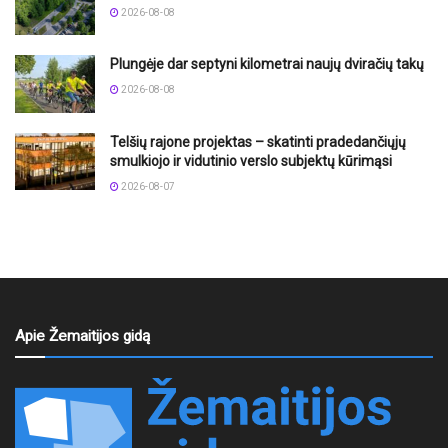
2026-08-08
Plungėje dar septyni kilometrai naujų dviračių takų
2026-08-08
Telšių rajone projektas – skatinti pradedančiųjų
smulkiojo ir vidutinio verslo subjektų kūrimąsi
2026-08-07
Apie Žemaitijos gidą