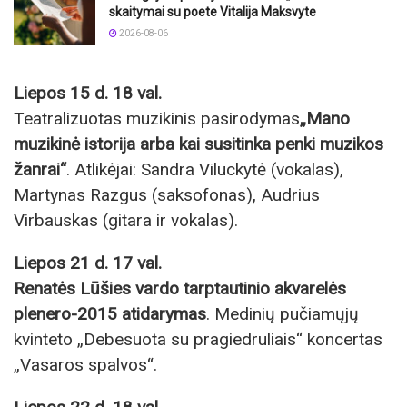
skaitymai su poete Vitalija Maksvyte
2026-08-06
Liepos 15 d. 18 val.
Teatralizuotas muzikinis pasirodymas
„Mano
muzikinė istorija arba kai susitinka penki muzikos
žanrai“
. Atlikėjai: Sandra Viluckytė (vokalas),
Martynas Razgus (saksofonas), Audrius
Virbauskas (gitara ir vokalas).
Liepos 21 d. 17 val.
Renatės Lūšies vardo tarptautinio akvarelės
plenero-2015 atidarymas
. Medinių pučiamųjų
kvinteto „Debesuota su pragiedruliais“ koncertas
„Vasaros spalvos“.