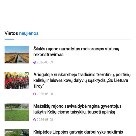
Vietos
naujienos
Šilalės rajone numatytas melioracijos statinių
rekonstravimas
2026-08-09
Ariogaloje nuskambėjo tradicinis tremtinių, politinių
kalinių ir laisvės kovų dalyvių sąskrydis „Su Lietuva
širdy“
2026-08-08
Mažeikių rajono savivaldybė ragina gyventojus
laikytis Kelių eismo taisyklių, tausoti aplinką
2026-08-08
Klaipėdos Liepojos gatvėje darbai vyks naktimis