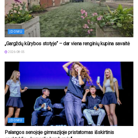
ĮDOMU
„Gargždų kūrybos stotyje“ – dar viena renginių kupina savaitė
2026-08-05
ĮDOMU
Palangos senojoje gimnazijoje pristatomas išskirtinis