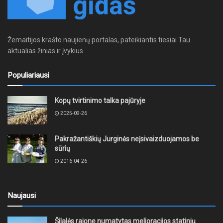
Žemaitijos krašto naujienų portalas, pateikiantis tiesiai Tau
aktualias žinias ir įvykius.
Populiariausi
Kopų tvirtinimo talka pajūryje
2025-09-26
Pakražantiškių Jurginės neįsivaizduojamos be
sūrių
2016-04-26
Naujausi
Šilalės rajone numatytas melioracijos statinių