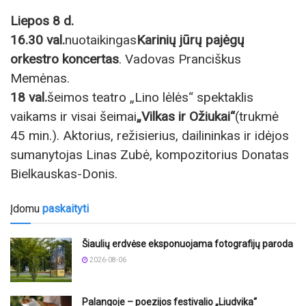
Liepos 8 d.
16.30 val.
nuotaikingas
Karinių jūrų pajėgų
orkestro koncertas
. Vadovas Pranciškus
Memėnas.
18 val.
šeimos teatro „Lino lėlės“ spektaklis
vaikams ir visai šeimai
„Vilkas ir Ožiukai“
(trukmė
45 min.). Aktorius, režisierius, dailininkas ir idėjos
sumanytojas Linas Zubė, kompozitorius Donatas
Bielkauskas-Donis.
Įdomu
paskaityti
Šiaulių erdvėse eksponuojama fotografijų paroda
2026-08-06
Palangoje – poezijos festivalio „Liudvika“