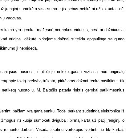
 už įrenginį sumokėta visa suma ir jis nebus netikėtai užblokuotas dėl
inių vadovas.
jei kaina yra gerokai mažesnė nei rinkos vidurkis, nes tai dažniausiai
, kad originali dėžutė pirkėjams dažnai suteikia apgaulingą saugumo
tikimumo ji neprideda.
šmaniąsias ausines, mat šioje rinkoje gausu vizualiai nuo originalų
menų apie tokią prekybą trūksta, pirkėjams dažnai tenka pasikliauti tik
netikėtų nuostolių, M. Baltušis pataria rinktis gerokai patikimesnius
 įvertinti pačiam yra gana sunku. Todėl perkant sudėtingą elektroniką iš
mogus rizikuoja sumokėti dvigubai: pirmą kartą už patį įrenginį, o
s remonto darbus. Visada skatinu vartotojus vertinti ne tik kartais