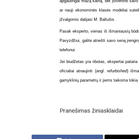
apgaulingai mažą kainą, bet įsivertinti savo
ar nauji ekonominės klasės modeliai suteik
įžvalgomis dalijasi M. Baltušis.
Pasak eksperto, vienas iš išmaniausių būdų
Pavyzdžiui, galite atnešti savo seną įrenginį 
telefonui.
Jei biudžetas yra ribotas, ekspertai pataria
oficialiai atnaujinti (angl.
refurbished
) išma
gamyklinių parametrų ir jiems taikoma tokia 
Pranešimas žiniasklaidai