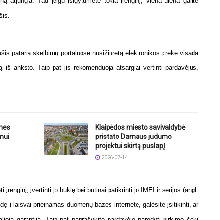
ą atjungia. Tad jeigu įsigytumėte tokią įrenginį, vieną dieną galite
šis.
ušis pataria skelbimų portaluose nusižiūrėtą elektronikos prekę visada
ą iš anksto. Taip pat jis rekomenduoja atsargiai vertinti pardavėjus,
ines
Klaipėdos miesto savivaldybė
mui
pristato Darnaus judumo
projektui skirtą puslapį
2026-07-14
 įrenginį, įvertinti jo būklę bei būtinai patikrinti jo IMEI ir serijos (angl.
 į laisvai prieinamas duomenų bazes internete, galėsite įsitikinti, ar
ioja garantija. Taip pat paprašykite pardavėjo parodyti pirkimo čekį