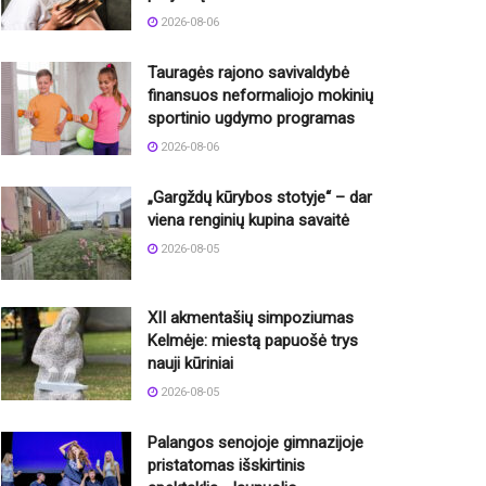
2026-08-06
Tauragės rajono savivaldybė
finansuos neformaliojo mokinių
sportinio ugdymo programas
2026-08-06
„Gargždų kūrybos stotyje“ – dar
viena renginių kupina savaitė
2026-08-05
XII akmentašių simpoziumas
Kelmėje: miestą papuošė trys
nauji kūriniai
2026-08-05
Palangos senojoje gimnazijoje
pristatomas išskirtinis