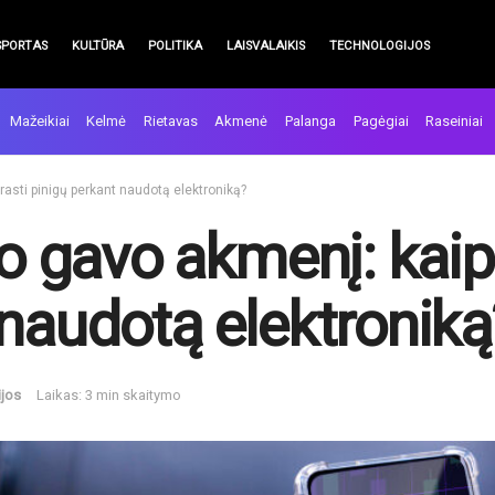
SPORTAS
KULTŪRA
POLITIKA
LAISVALAIKIS
TECHNOLOGIJOS
Mažeikiai
Kelmė
Rietavas
Akmenė
Palanga
Pagėgiai
Raseiniai
rasti pinigų perkant naudotą elektroniką?
 o gavo akmenį: kaip
 naudotą elektroniką
ijos
Laikas: 3 min skaitymo