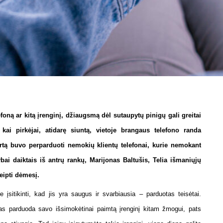
oną ar kitą įrenginį, džiaugsmą dėl sutaupytų pinigų gali greitai
 kai pirkėjai, atidarę siuntą, vietoje brangaus telefono randa
rtą buvo perparduoti nemokių klientų telefonai, kurie nemokant
ai daiktais iš antrų rankų, Marijonas Baltušis, Telia išmaniųjų
reipti dėmesį.
e įsitikinti, kad jis yra saugus ir svarbiausia – parduotas teisėtai.
as parduoda savo išsimokėtinai paimtą įrenginį kitam žmogui, pats