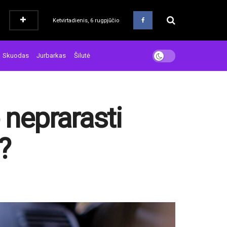
Ketvirtadienis, 6 rugpjūčio
Skuodas
Jurbarkas
Šilutė
 neprarasti
?