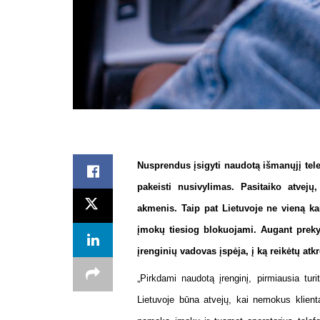
Nusprendus įsigyti naudotą išmanųjį telef
pakeisti nusivylimas. Pasitaiko atvejų,
akmenis. Taip pat Lietuvoje ne vieną ka
įmokų tiesiog blokuojami. Augant prekyb
įrenginių vadovas įspėja, į ką reikėtų atk
„
Pirkdami naudotą įrenginį, pirmiausia turit
Lietuvoje būna atvejų, kai nemokus klient