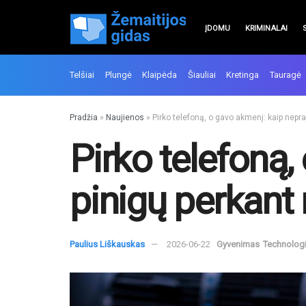
ĮDOMU
KRIMINALAI
Telšiai
Plungė
Klaipėda
Šiauliai
Kretinga
Tauragė
Pradžia
»
Naujienos
»
Pirko telefoną, o gavo akmenį: kaip nepra
Pirko telefoną,
pinigų perkant
Paulius Liškauskas
2026-06-22
Gyvenimas
Technolog