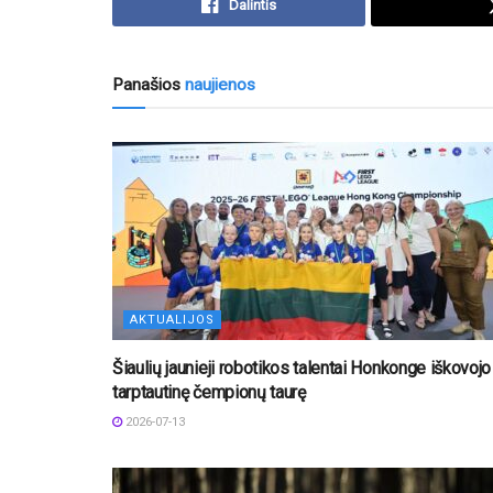
Dalintis
Panašios
naujienos
AKTUALIJOS
Šiaulių jaunieji robotikos talentai Honkonge iškovojo
tarptautinę čempionų taurę
2026-07-13