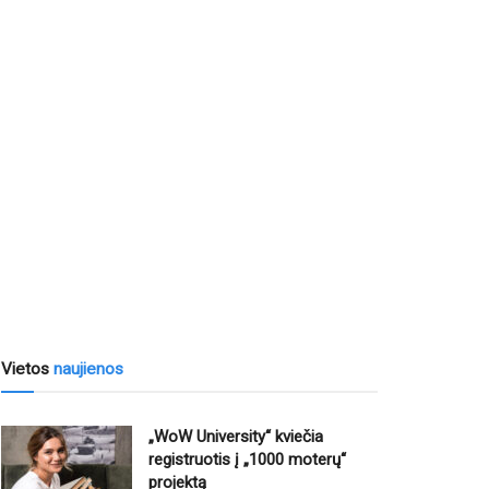
Vietos
naujienos
„WoW University“ kviečia
registruotis į „1000 moterų“
projektą