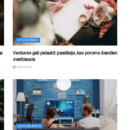
GYVENIMAS
ja
Vestuvės gali palaukti: paaiškėjo, kas poroms šiandien
svarbiausia
2026-07-01
LAISVALAIKIS