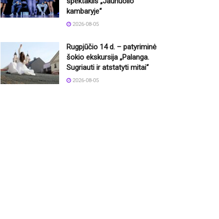
spektaklis „Jaunuolio
kambaryje“
2026-08-05
Rugpjūčio 14 d. – patyriminė
šokio ekskursija „Palanga.
Sugriauti ir atstatyti mitai“
2026-08-05