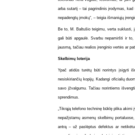
arba sutartį – tai pagrindinis įrodymas, kad
nepadengtų įmokų“, – teigia išmaniųjų įreng
Be to, M. Baltušio teigimu, verta suklusti, 
gali būti apgaulė. Svarbu nepamiršti ir to
jausmą, tačiau realios įrenginio vertės ar pa
Skelbimų loterija
Ypač atidūs turėtų būti norintys įsigyti i
nesiskiriančių kopijų. Kadangi oficialių duo
savo įžvalgumu. Tačiau norintiems išvengti 
sprendimus.
„Tikrąją telefono techninę būklę plika akimi
nepažįstamų asmenų skelbimų portaluose, ž
antrą – už paslėptus defektus ar netikėtu