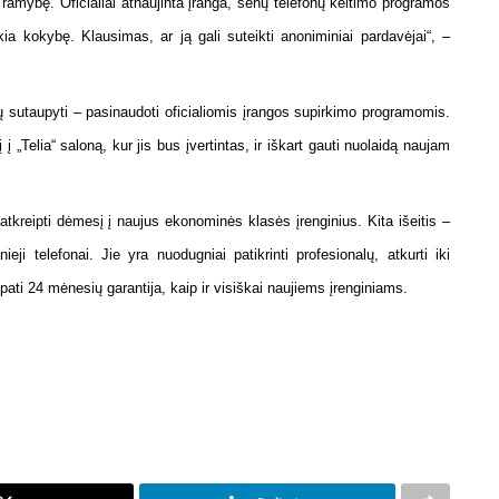
 ramybę. Oficialiai atnaujinta įranga, senų telefonų keitimo programos
ia kokybę. Klausimas, ar ją gali suteikti anoniminiai pardavėjai“, –
 sutaupyti – pasinaudoti oficialiomis įrangos supirkimo programomis.
į „Telia“ saloną, kur jis bus įvertintas, ir iškart gauti nuolaidą naujam
 atkreipti dėmesį į naujus ekonominės klasės įrenginius. Kita išeitis –
nieji telefonai. Jie yra nuodugniai patikrinti profesionalų, atkurti iki
pati 24 mėnesių garantija, kaip ir visiškai naujiems įrenginiams.