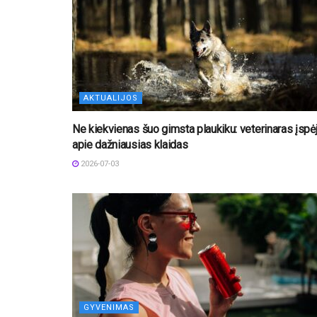
AKTUALIJOS
Ne kiekvienas šuo gimsta plaukiku: veterinaras įspė
apie dažniausias klaidas
2026-07-03
GYVENIMAS