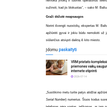
nemoka įmokų ir tuomet operatorius telefon
sužinoti, kad jis blokuotas
”, – sako M. Baltu
Graži dėžutė neapsaugos
Norint išvengti nuostolių, ekspertas M. Balt
apžiūrėti gyvai ir jokiu būdu nemokėti už j
siūlančius atsiųsti daiktą iš kito miesto.
Įdomu
paskaityti
VRM pristato kompleks
priemones vaikų saugu
internete stiprinti
2026-07-14
„Susitikimo metu turite patys atidžiai apžiūrėti
Serial Number
) numerius. Šiuos kodus suvedę
telefonas nėra vogtas, ieškomas, ar jam gal