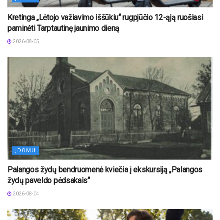
Kretinga „Lėtojo važiavimo iššūkiu“ rugpjūčio 12-ąją ruošiasi
paminėti Tarptautinę jaunimo dieną
2026-08-05
ĮDOMU
Palangos žydų bendruomenė kviečia į ekskursiją „Palangos
žydų paveldo pėdsakais“
2026-08-04