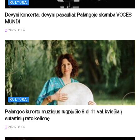
KULTŪRA
Devyni koncertai, devyni pasauliai: Palangoje skamba VOCES
MUNDI
2026-08-04
KULTŪRA
Palangos kurorto muziejus rugpjūčio 8 d. 11 val. kviečia į
sutartinių rato kelionę
2026-08-04