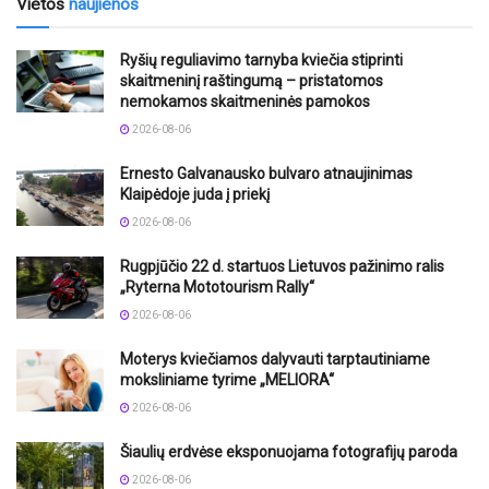
Vietos
naujienos
Ryšių reguliavimo tarnyba kviečia stiprinti
skaitmeninį raštingumą – pristatomos
nemokamos skaitmeninės pamokos
2026-08-06
Ernesto Galvanausko bulvaro atnaujinimas
Klaipėdoje juda į priekį
2026-08-06
Rugpjūčio 22 d. startuos Lietuvos pažinimo ralis
„Ryterna Mototourism Rally“
2026-08-06
Moterys kviečiamos dalyvauti tarptautiniame
moksliniame tyrime „MELIORA“
2026-08-06
Šiaulių erdvėse eksponuojama fotografijų paroda
2026-08-06