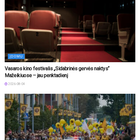
ĮDOMU
Vasaros kino festivalis „Sidabrinės gervės naktys“
Mažeikiuose – jau penktadienį
2026-08-04