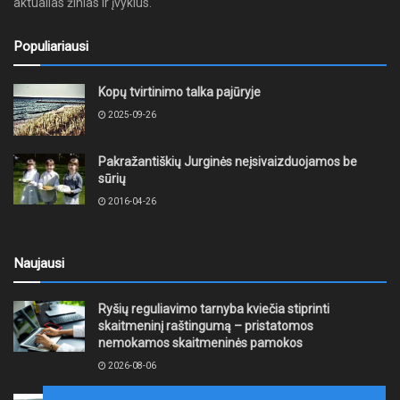
aktualias žinias ir įvykius.
Populiariausi
Kopų tvirtinimo talka pajūryje
2025-09-26
Pakražantiškių Jurginės neįsivaizduojamos be
sūrių
2016-04-26
Naujausi
Ryšių reguliavimo tarnyba kviečia stiprinti
skaitmeninį raštingumą – pristatomos
nemokamos skaitmeninės pamokos
2026-08-06