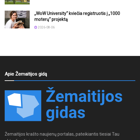
„WoW University“ kviečia registruotis į „1000
moterų“ projektą
2026-08-06
Apie Žemaitijos gidą
Žemaitijos krašto naujienų portalas, pateikiantis tiesiai Tau