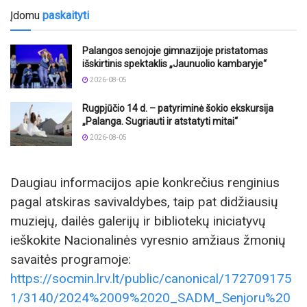
Įdomu
paskaityti
Palangos senojoje gimnazijoje pristatomas
išskirtinis spektaklis „Jaunuolio kambaryje“
2026-08-05
Rugpjūčio 14 d. – patyriminė šokio ekskursija
„Palanga. Sugriauti ir atstatyti mitai“
2026-08-05
Daugiau informacijos apie konkrečius renginius
pagal atskiras savivaldybes, taip pat didžiausių
muziejų, dailės galerijų ir bibliotekų iniciatyvų
ieškokite Nacionalinės vyresnio amžiaus žmonių
savaitės programoje:
https://socmin.lrv.lt/public/canonical/172709175
1/3140/2024%2009%2020_SADM_Senjoru%20