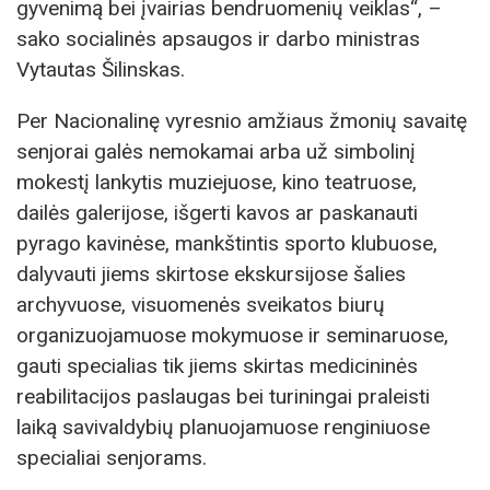
gyvenimą bei įvairias bendruomenių veiklas“, –
sako socialinės apsaugos ir darbo ministras
Vytautas Šilinskas.
Per Nacionalinę vyresnio amžiaus žmonių savaitę
senjorai galės nemokamai arba už simbolinį
mokestį lankytis muziejuose, kino teatruose,
dailės galerijose, išgerti kavos ar paskanauti
pyrago kavinėse, mankštintis sporto klubuose,
dalyvauti jiems skirtose ekskursijose šalies
archyvuose, visuomenės sveikatos biurų
organizuojamuose mokymuose ir seminaruose,
gauti specialias tik jiems skirtas medicininės
reabilitacijos paslaugas bei turiningai praleisti
laiką savivaldybių planuojamuose renginiuose
specialiai senjorams.