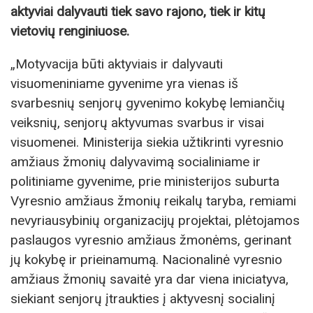
aktyviai dalyvauti tiek savo rajono, tiek ir kitų
vietovių renginiuose.
„Motyvacija būti aktyviais ir dalyvauti
visuomeniniame gyvenime yra vienas iš
svarbesnių senjorų gyvenimo kokybę lemiančių
veiksnių, senjorų aktyvumas svarbus ir visai
visuomenei. Ministerija siekia užtikrinti vyresnio
amžiaus žmonių dalyvavimą socialiniame ir
politiniame gyvenime, prie ministerijos suburta
Vyresnio amžiaus žmonių reikalų taryba, remiami
nevyriausybinių organizacijų projektai, plėtojamos
paslaugos vyresnio amžiaus žmonėms, gerinant
jų kokybę ir prieinamumą. Nacionalinė vyresnio
amžiaus žmonių savaitė yra dar viena iniciatyva,
siekiant senjorų įtraukties į aktyvesnį socialinį