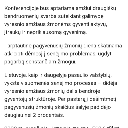
Konferencijoje bus aptariama amžiui draugiškų
bendruomenių svarba suteikiant galimybę
vyresnio amžiaus žmonėms gyventi aktyvų,
įtraukų ir nepriklausomą gyvenimą.
Tarptautine pagyvenusių žmonių diena skatinama
atkreipti dėmesį į senėjimo problemas, ugdyti
pagarbą senstančiam žmogui.
Lietuvoje, kaip ir daugelyje pasaulio valstybių,
vyksta visuomenės senėjimo procesas – didėja
vyresnio amžiaus žmonių dalis bendroje
gyventojų struktūroje. Per pastarąjį dešimtmetį
pagyvenusių žmonių skaičius šalyje padidėjo
daugiau nei 2 procentais.