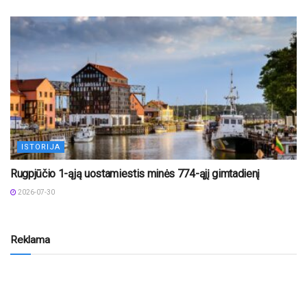
ISTORIJA
Rugpjūčio 1-ąją uostamiestis minės 774-ąjį gimtadienį
2026-07-30
Reklama