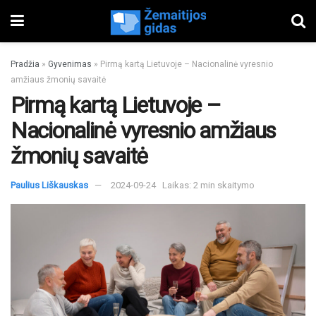
Pradžia
»
Gyvenimas
»
Pirmą kartą Lietuvoje – Nacionalinė vyresnio
amžiaus žmonių savaitė
Pirmą kartą Lietuvoje –
Nacionalinė vyresnio amžiaus
žmonių savaitė
Paulius Liškauskas
2024-09-24
Laikas: 2 min skaitymo