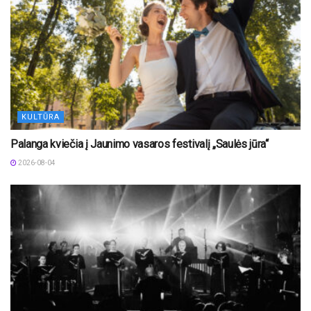
KULTŪRA
Palanga kviečia į Jaunimo vasaros festivalį „Saulės jūra“
2026-08-04