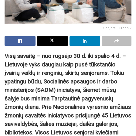
Senjorai | Freepik
Visą savaitę – nuo rugsėjo 30 d. iki spalio 4 d. –
Lietuvoje vyks daugiau kaip pusė tūkstančio
įvairių veiklų ir renginių, skirtų senjorams. Tokiu
ypatingu būdu, Socialinės apsaugos ir darbo
ministerijos (SADM) iniciatyva, šiemet mūsų
šalyje bus minima Tarptautinė pagyvenusių
žmonių diena. Prie Nacionalinės vyresnio amžiaus
žmonių savaitės iniciatyvos prisijungė 45 Lietuvos
savivaldybės, šalies muziejai, dailės galerijos,
bibliotekos. Visos Lietuvos senjorai kviečiami