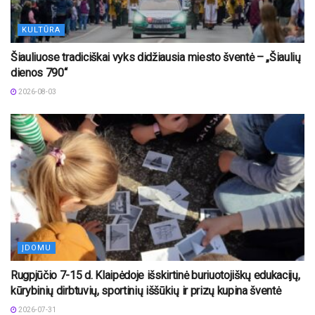
KULTŪRA
Šiauliuose tradiciškai vyks didžiausia miesto šventė – „Šiaulių
dienos 790“
2026-08-03
ĮDOMU
Rugpjūčio 7-15 d. Klaipėdoje išskirtinė buriuotojiškų edukacijų,
kūrybinių dirbtuvių, sportinių iššūkių ir prizų kupina šventė
2026-07-31