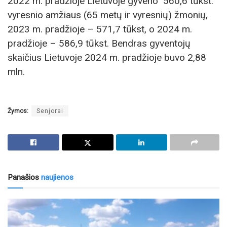
2022 m. pradžioje Lietuvoje gyveno 560,6 tūkst.
vyresnio amžiaus (65 metų ir vyresnių) žmonių,
2023 m. pradžioje – 571,7 tūkst, o 2024 m.
pradžioje – 586,9 tūkst. Bendras gyventojų
skaičius Lietuvoje 2024 m. pradžioje buvo 2,88
mln.
Žymos:
Senjorai
Panašios
naujienos