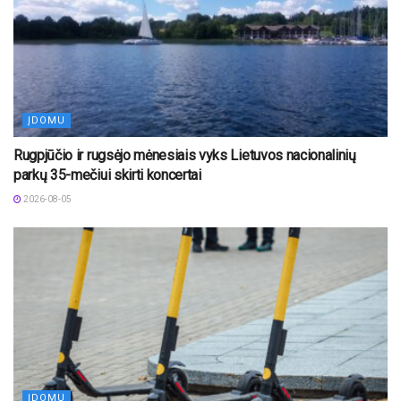
ĮDOMU
Rugpjūčio ir rugsėjo mėnesiais vyks Lietuvos nacionalinių
parkų 35-mečiui skirti koncertai
2026-08-05
ĮDOMU