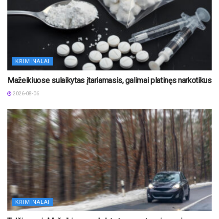
KRIMINALAI
Mažeikiuose sulaikytas įtariamasis, galimai platinęs narkotikus
2026-08-06
KRIMINALAI