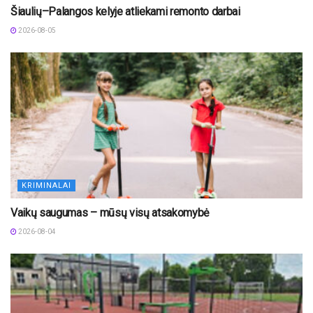
Šiaulių–Palangos kelyje atliekami remonto darbai
2026-08-05
KRIMINALAI
Vaikų saugumas – mūsų visų atsakomybė
2026-08-04