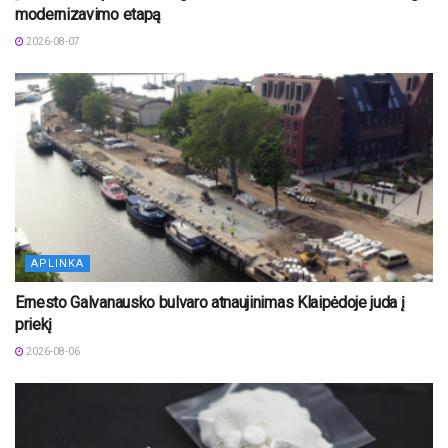
modernizavimo etapą
2026-08-07
APLINKA
Ernesto Galvanausko bulvaro atnaujinimas Klaipėdoje juda į
priekį
2026-08-06