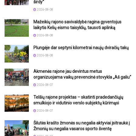
širdy“
2026-08-08
Mažeikių rajono savivaldybė ragina gyventojus
laikytis Kelių eismo taisyklių, tausoti aplinką
2026-08-08
Plungėje dar septyni kilometrai naujų dviračių takų
2026-08-08
Akmenės rajone jau devintus metus
organizuojama vaikų prevencinė stovykla „Aš galiu“
2026-08-07
Telšių rajone projektas – skatinti pradedančiųjų
smulkiojo ir vidutinio verslo subjektų kūrimąsi
2026-08-07
Šilutės krašto žmonės su negalia aktyviai įsitraukė į
Žmonių su negalia vasaros sporto šventę