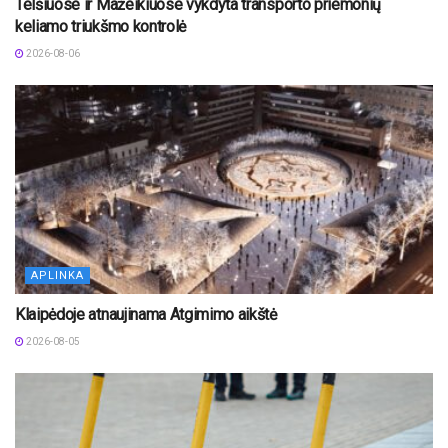
Telšiuose ir Mažeikiuose vykdyta transporto priemonių
keliamo triukšmo kontrolė
2026-08-06
APLINKA
Klaipėdoje atnaujinama Atgimimo aikštė
2026-08-05