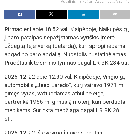
Augaliniai narkotikai | Asoc. nuotr./Magnific
Pirmadienį apie 18.52 val. Klaipėdoje, Naikupės g.,
į baro patalpas nepažįstamas vyriškis įmetė
uždegtą fejerverką (petardą), kuri sproginėdama
apgadino baro apdailą. Nuostolis nustatinėjamas.
Pradėtas ikiteisminis tyrimas pagal LR BK 284 str.
2025-12-22 apie 12.30 val. Klaipėdoje, Vingio g.,
automobilis „Jeep Laredo“, kurį vairavo 1971 m.
gimęs vyras, važiuodamas atbuline eiga,
partrenkė 1956 m. gimusią moterį, kuri perduota
medikams. Surinkta medžiaga pagal LR BK 281
str.
2025-12-22 iš gydymo įstaigos gautas