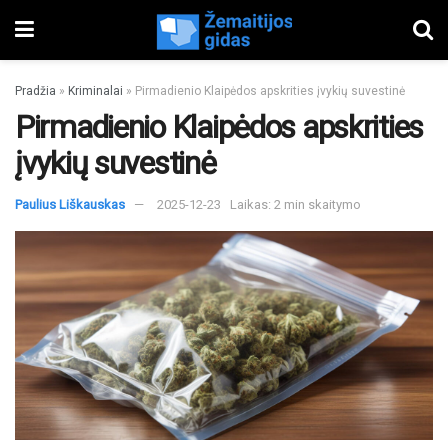
Pradžia
»
Kriminalai
»
Pirmadienio Klaipėdos apskrities įvykių suvestinė
Pirmadienio Klaipėdos apskrities
įvykių suvestinė
Paulius Liškauskas
2025-12-23
Laikas: 2 min skaitymo