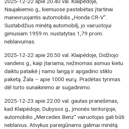
2025-12-22 apie 20.40 val. Klaipėdoje,
Naujakiemio g., kiemuose pastebėtas įtartinai
manevruojantis automobilis „Honda CR-V“.
Sustabdžius minėtą automobilį, jo vairuotojui
gimusiam 1959 m. nustatytas 1,79 prom.
neblaivumas.
2025-12-22 apie 20.50 val. Klaipėdoje, Didžiojo
vandens g., kaip įtariama, nežinomas asmuo kietu
daiktu pataikė į namo langą ir apgadino stiklo
paketą. Žala – apie 1000 eurų. Pradėtas tyrimas
dėl turto sunaikinimo ar sugadinimo.
2025-12-23 apie 22.00 val. gautas pranešimas,
kad Klaipėdoje, Dubysos g., įmonės teritorijoje,
automobilio „Mercedes Benz“ vairuotojas gali būti
neblaivus. Atvykus pareigūnams galimai minėtą