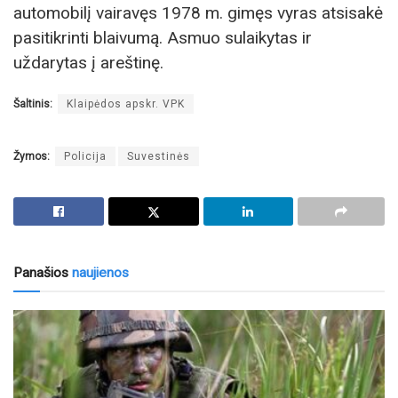
automobilį vairavęs 1978 m. gimęs vyras atsisakė
pasitikrinti blaivumą. Asmuo sulaikytas ir
uždarytas į areštinę.
Šaltinis:
Klaipėdos apskr. VPK
Žymos:
Policija
Suvestinės
Panašios
naujienos