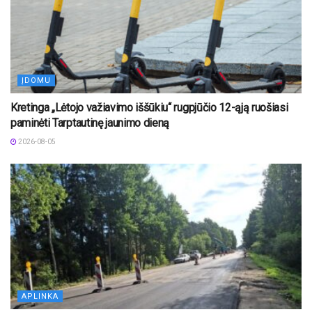
ĮDOMU
Kretinga „Lėtojo važiavimo iššūkiu“ rugpjūčio 12-ąją ruošiasi
paminėti Tarptautinę jaunimo dieną
2026-08-05
APLINKA