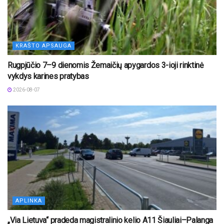
KRAŠTO APSAUGA
Rugpjūčio 7–9 dienomis Žemaičių apygardos 3-ioji rinktinė
vykdys karines pratybas
2026-08-07
APLINKA
„Via Lietuva“ pradeda magistralinio kelio A11 Šiauliai–Palanga