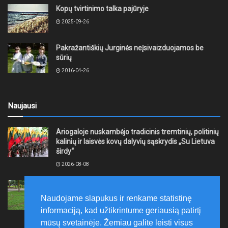
Kopų tvirtinimo talka pajūryje
2025-09-26
Pakražantiškių Jurginės neįsivaizduojamos be
sūrių
2016-04-26
Naujausi
Ariogaloje nuskambėjo tradicinis tremtinių, politinių
kalinių ir laisvės kovų dalyvių sąskrydis „Su Lietuva
širdy“
2026-08-08
Mažeikių rajono savivaldybė ragina gyventojus
laikytis Kelių eismo taisyklių, tausoti aplinką
Naudojame slapukus ir renkame statistinę
2026-08-08
informaciją, kad užtikrintume geriausią patirtį
mūsų svetainėje. Žemiau galite leisti visus