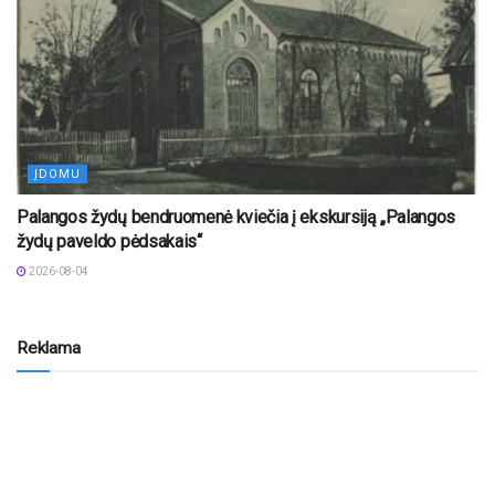
ĮDOMU
Palangos žydų bendruomenė kviečia į ekskursiją „Palangos
žydų paveldo pėdsakais“
2026-08-04
Reklama