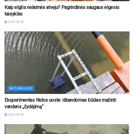
Kaip elgtis nelaimės atveju? Pagrindinės saugaus elgesio
taisyklės
2026-08-05
AKTUALIJOS
Eksperimentas Nidos uoste: išbandomas būdas mažinti
vandens „žydėjimą“
2026-08-04