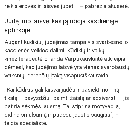
reikia erdvės ir laisvės judėti“, – pabrėžia akušerė.
Judėjimo laisvė: kas ją riboja kasdienėje
aplinkoje
Augant kūdikiui, judėjimas tampa vis svarbesne jo
kasdienės veiklos dalimi. Kūdikių ir vaikų
kineziterapeutė Erlanda Varpukauskaitė atkreipia
dėmesį, kad judėjimo laisvė yra vienas svarbiausių
veiksnių, darančių įtaką visapusiškai raidai.
„Kai kūdikis gali laisvai judėti ir pasiekti norimą
tikslą – pavyzdžiui, paimti žaislą ar apsiversti – jis
patiria sėkmės jausmą. Tai stiprina motyvaciją,
didina smalsumą ir padeda jaustis saugiau“, –
teigia specialistė.