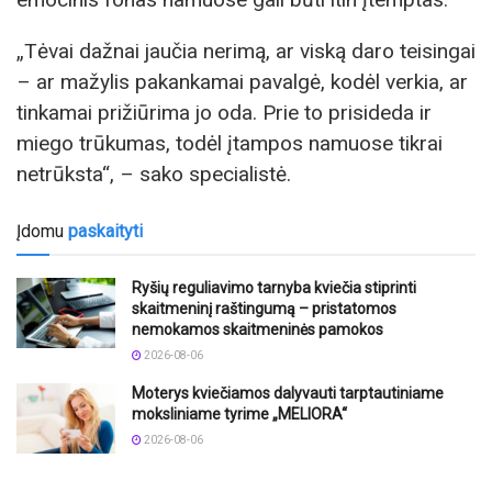
„Tėvai dažnai jaučia nerimą, ar viską daro teisingai
– ar mažylis pakankamai pavalgė, kodėl verkia, ar
tinkamai prižiūrima jo oda. Prie to prisideda ir
miego trūkumas, todėl įtampos namuose tikrai
netrūksta“, – sako specialistė.
Įdomu
paskaityti
Ryšių reguliavimo tarnyba kviečia stiprinti
skaitmeninį raštingumą – pristatomos
nemokamos skaitmeninės pamokos
2026-08-06
Moterys kviečiamos dalyvauti tarptautiniame
moksliniame tyrime „MELIORA“
2026-08-06