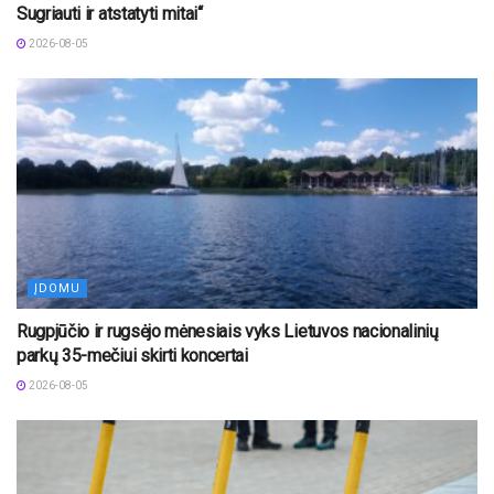
Sugriauti ir atstatyti mitai“
2026-08-05
ĮDOMU
Rugpjūčio ir rugsėjo mėnesiais vyks Lietuvos nacionalinių
parkų 35-mečiui skirti koncertai
2026-08-05