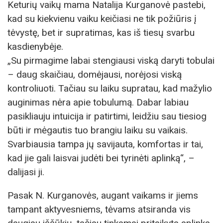
Keturių vaikų mama Natalija Kurganovė pastebi,
kad su kiekvienu vaiku keičiasi ne tik požiūris į
tėvystę, bet ir supratimas, kas iš tiesų svarbu
kasdienybėje.
„Su pirmagime labai stengiausi viską daryti tobulai
– daug skaičiau, domėjausi, norėjosi viską
kontroliuoti. Tačiau su laiku supratau, kad mažylio
auginimas nėra apie tobulumą. Dabar labiau
pasikliauju intuicija ir patirtimi, leidžiu sau tiesiog
būti ir mėgautis tuo brangiu laiku su vaikais.
Svarbiausia tampa jų savijauta, komfortas ir tai,
kad jie gali laisvai judėti bei tyrinėti aplinką“, –
dalijasi ji.
Pasak N. Kurganovės, augant vaikams ir jiems
tampant aktyvesniems, tėvams atsiranda vis