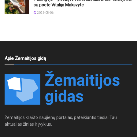
su poete Vitalija Maksvyte
2026-08-06
Apie Žemaitijos gidą
Žemaitijos krašto naujienų portalas, pateikiantis tiesiai Tau
aktualias žinias ir įvykius.