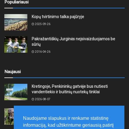
Populiariausi
Kopų tvirtinimo talka pajūryje
2025-09-26
Pakražantiškių Jurginės neįsivaizduojamos be
sūrių
2016-04-26
Naujausi
Kretingoje, Penkininkų gatvėje bus nutiesti
vandentiekio ir buitinių nuotekų tinklai
2026-08-07
Rugpjūčio 7–9 dienomis Žemaičių apygardos 3-ioji
rinktinė vykdys karines pratybas
Naudojame slapukus ir renkame statistinę
2026-08-07
informaciją, kad užtikrintume geriausią patirtį