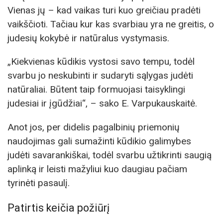
Vienas jų – kad vaikas turi kuo greičiau pradėti
vaikščioti. Tačiau kur kas svarbiau yra ne greitis, o
judesių kokybė ir natūralus vystymasis.
„Kiekvienas kūdikis vystosi savo tempu, todėl
svarbu jo neskubinti ir sudaryti sąlygas judėti
natūraliai. Būtent taip formuojasi taisyklingi
judesiai ir įgūdžiai“, – sako E. Varpukauskaitė.
Anot jos, per didelis pagalbinių priemonių
naudojimas gali sumažinti kūdikio galimybes
judėti savarankiškai, todėl svarbu užtikrinti saugią
aplinką ir leisti mažyliui kuo daugiau pačiam
tyrinėti pasaulį.
Patirtis keičia požiūrį