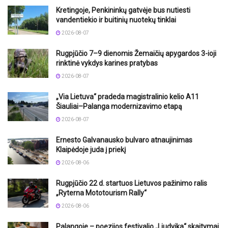
Kretingoje, Penkininkų gatvėje bus nutiesti
vandentiekio ir buitinių nuotekų tinklai
2026-08-07
Rugpjūčio 7–9 dienomis Žemaičių apygardos 3-ioji
rinktinė vykdys karines pratybas
2026-08-07
„Via Lietuva“ pradeda magistralinio kelio A11
Šiauliai–Palanga modernizavimo etapą
2026-08-07
Ernesto Galvanausko bulvaro atnaujinimas
Klaipėdoje juda į priekį
2026-08-06
Rugpjūčio 22 d. startuos Lietuvos pažinimo ralis
„Ryterna Mototourism Rally“
2026-08-06
Palangoje – poezijos festivalio „Liudvika“ skaitymai