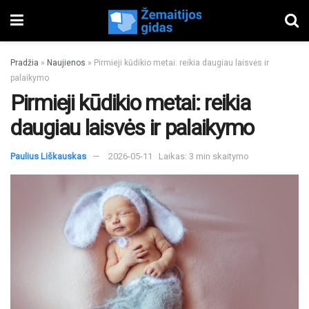
Pradžia
»
Naujienos
»
Pirmieji kūdikio metai: reikia daugiau laisvės ir
palaikymo
Pirmieji kūdikio metai: reikia
daugiau laisvės ir palaikymo
Paulius Liškauskas
2026-05-11
Laikas: 3 min skaitymo