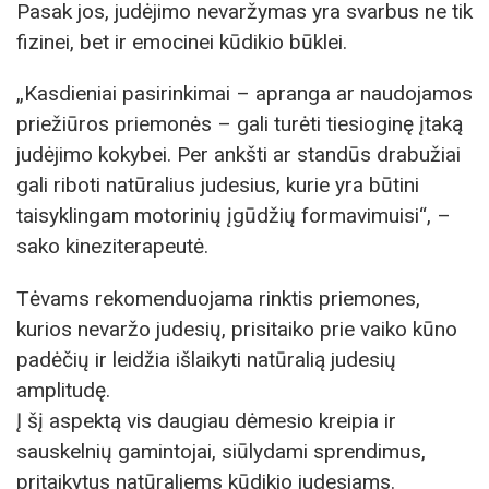
Pasak jos, judėjimo nevaržymas yra svarbus ne tik
fizinei, bet ir emocinei kūdikio būklei.
„Kasdieniai pasirinkimai – apranga ar naudojamos
priežiūros priemonės – gali turėti tiesioginę įtaką
judėjimo kokybei. Per ankšti ar standūs drabužiai
gali riboti natūralius judesius, kurie yra būtini
taisyklingam motorinių įgūdžių formavimuisi“, –
sako kineziterapeutė.
Tėvams rekomenduojama rinktis priemones,
kurios nevaržo judesių, prisitaiko prie vaiko kūno
padėčių ir leidžia išlaikyti natūralią judesių
amplitudę.
Į šį aspektą vis daugiau dėmesio kreipia ir
sauskelnių gamintojai, siūlydami sprendimus,
pritaikytus natūraliems kūdikio judesiams.