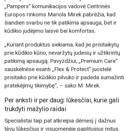
„Pampers“ komunikacijos vadovė Centrinės
Europos rinkoms Mariola Mirek pabrėžia, kad
šiandien svarbu ne tik patikima apsauga, bet ir
kūdikio judėjimo laisvė bei komfortas.
„Kuriant produktus siekiama, kad jie prisitaikytų
prie kūdikio kūno, nevaržytų judesių ir užtikrintų
patikimą apsaugą. Pavyzdžiui, „Premium Care“
sauskelnėse esanti „Flex & Protect“ juostelė
prisitaiko prie kūdikio pilvuko ir padeda sumažinti
pratekėjimų tikimybę“, – sako M. Mirek.
Per anksti ir per daug: lūkesčiai, kurie gali
trukdyti mažylio raidai
Specialistai taip pat atkreipia dėmesį į dažnus
tėvų lūkesčius ir visuomenėje paplitusius mitus.