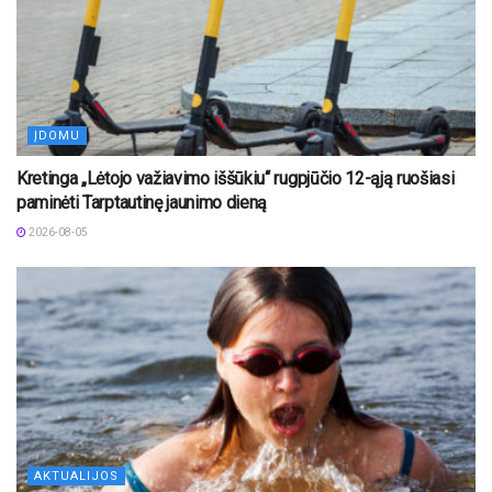
ĮDOMU
Kretinga „Lėtojo važiavimo iššūkiu“ rugpjūčio 12-ąją ruošiasi
paminėti Tarptautinę jaunimo dieną
2026-08-05
AKTUALIJOS