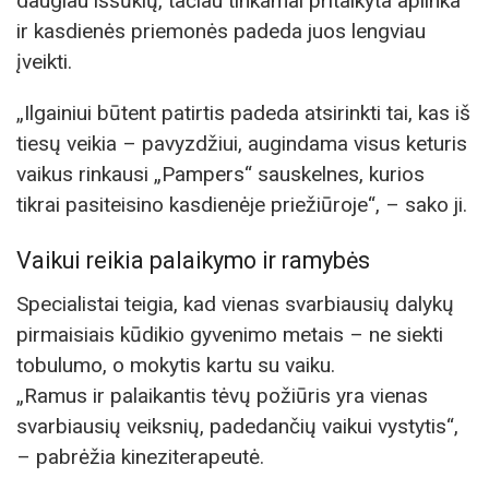
daugiau iššūkių, tačiau tinkamai pritaikyta aplinka
ir kasdienės priemonės padeda juos lengviau
įveikti.
„Ilgainiui būtent patirtis padeda atsirinkti tai, kas iš
tiesų veikia – pavyzdžiui, augindama visus keturis
vaikus rinkausi „Pampers“ sauskelnes, kurios
tikrai pasiteisino kasdienėje priežiūroje“, – sako ji.
Vaikui reikia palaikymo ir ramybės
Specialistai teigia, kad vienas svarbiausių dalykų
pirmaisiais kūdikio gyvenimo metais – ne siekti
tobulumo, o mokytis kartu su vaiku.
„Ramus ir palaikantis tėvų požiūris yra vienas
svarbiausių veiksnių, padedančių vaikui vystytis“,
– pabrėžia kineziterapeutė.