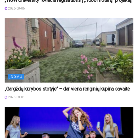
„WoW University“ kviečia registruotis į „1000 moterų“ projektą
2026-08-06
ĮDOMU
„Gargždų kūrybos stotyje“ – dar viena renginių kupina savaitė
2026-08-05