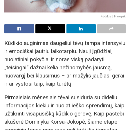
Kūdikis | Freepik
Kūdikio auginimas daugeliui tėvų tampa intensyviu
ir emociškai jautriu laikotarpiu. Nauji įgūdžiai,
nuolatiniai pokyčiai ir noras viską padaryti
„teisingai“ dažnai kelia nežinomybės jausmą,
nuovargį bei klausimus – ar mažylis jaučiasi gerai
ir ar vystosi taip, kaip turėtų.
Pirmaisiais mėnesiais tėvai susiduria su dideliu
informacijos kiekiu ir nuolat ieško sprendimų, kaip
užtikrinti visapusišką kūdikio gerovę. Kaip pastebi
akušerė Dominyka Korsa-Jokopė, šiame etape
emocinis fonas namuose gali būti itin įtemptas.