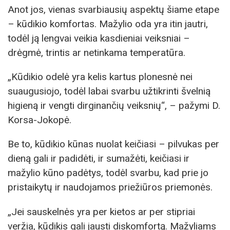
Anot jos, vienas svarbiausių aspektų šiame etape
– kūdikio komfortas. Mažylio oda yra itin jautri,
todėl ją lengvai veikia kasdieniai veiksniai –
drėgmė, trintis ar netinkama temperatūra.
„Kūdikio odelė yra kelis kartus plonesnė nei
suaugusiojo, todėl labai svarbu užtikrinti švelnią
higieną ir vengti dirginančių veiksnių“, – pažymi D.
Korsa-Jokopė.
Be to, kūdikio kūnas nuolat keičiasi – pilvukas per
dieną gali ir padidėti, ir sumažėti, keičiasi ir
mažylio kūno padėtys, todėl svarbu, kad prie jo
pristaikytų ir naudojamos priežiūros priemonės.
„Jei sauskelnės yra per kietos ar per stipriai
veržia, kūdikis gali jausti diskomfortą. Mažyliams