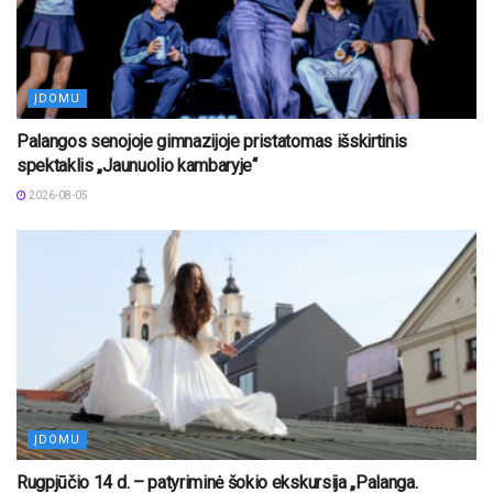
ĮDOMU
Palangos senojoje gimnazijoje pristatomas išskirtinis
spektaklis „Jaunuolio kambaryje“
2026-08-05
ĮDOMU
Rugpjūčio 14 d. – patyriminė šokio ekskursija „Palanga.