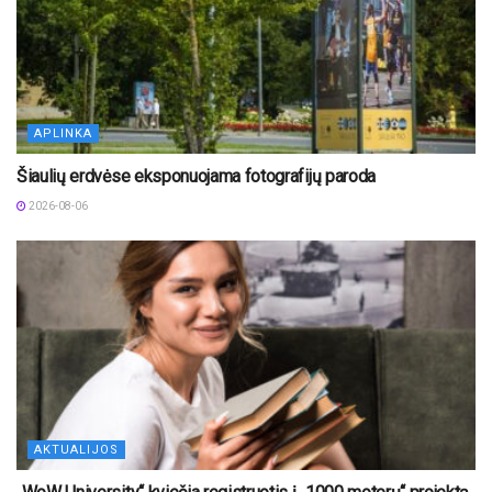
APLINKA
Šiaulių erdvėse eksponuojama fotografijų paroda
2026-08-06
AKTUALIJOS