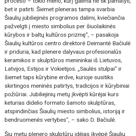
proceso – tokio meno, kurį galima ne tik pamatyti,
bet ir patirti. Šiemet pleneras tampa svarbia
Šiaulių jubiliejinės programos dalimi, kviečiančia
pažvelgti į miesto simbolius per šiuolaikinės
kūrybos ir baltų kultūros prizmę“, – pasakoja
Šiaulių kultūros centro direktorė Deimantė Bačiulė
ir priduria, kad plenere dalyvaus profesionalūs
keramikos ir skulptūros menininkai iš Lietuvos,
Latvijos, Estijos ir Vokietijos. „Saulės stulpai“ ir
šiemet taps kūrybine erdve, kurioje susitiks
skirtingos meninės patirtys, tradicijos ir kūrybiniai
požiūriai. Jubiliejinių metų įkvėpti kūrėjai kurs
keturias didelio formato šamoto skulptūras,
atspindinčias Šiaulių miesto simbolius, istoriją ir
bendruomenės vertybes“, – sako D. Bačiulė.
Šių metų plenero skulptūrų idėjas įkvėpė Šiaulių