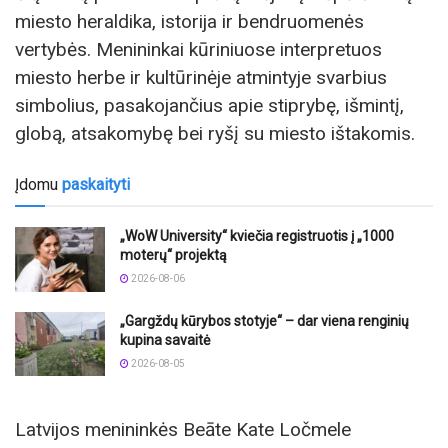
miesto heraldika, istorija ir bendruomenės
vertybės. Menininkai kūriniuose interpretuos
miesto herbe ir kultūrinėje atmintyje svarbius
simbolius, pasakojančius apie stiprybę, išmintį,
globą, atsakomybę bei ryšį su miesto ištakomis.
Įdomu
paskaityti
„WoW University“ kviečia registruotis į „1000
moterų“ projektą
2026-08-06
„Gargždų kūrybos stotyje“ – dar viena renginių
kupina savaitė
2026-08-05
Latvijos menininkės Beāte Kate Ločmele