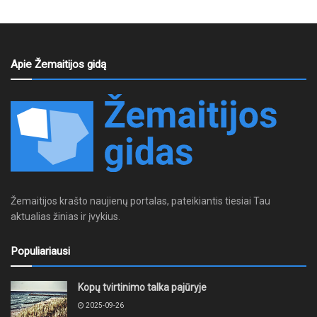
Apie Žemaitijos gidą
Žemaitijos krašto naujienų portalas, pateikiantis tiesiai Tau
aktualias žinias ir įvykius.
Populiariausi
Kopų tvirtinimo talka pajūryje
2025-09-26