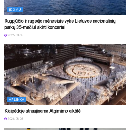
ĮDOMU
Rugpjūčio ir rugsėjo mėnesiais vyks Lietuvos nacionalinių
parkų 35-mečiui skirti koncertai
2026-08-05
APLINKA
Klaipėdoje atnaujinama Atgimimo aikštė
2026-08-05