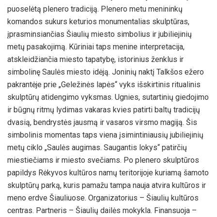
puoselėtą plenero tradiciją. Plenero metu menininkų
komandos sukurs keturios monumentalias skulptūras,
įprasminsiančias Šiaulių miesto simbolius ir jubiliejinių
metų pasakojimą. Kūriniai taps menine interpretacija,
atskleidžiančia miesto tapatybę, istorinius ženklus ir
simbolinę Saulės miesto idėją. Joninių naktį Talkšos ežero
pakrantėje prie „Geležinės lapės“ vyks išskirtinis ritualinis
skulptūrų atidengimo vyksmas. Ugnies, sutartinių giedojimo
ir būgnų ritmų lydimas vakaras kvies patirti baltų tradicijų
dvasią, bendrystės jausmą ir vasaros virsmo magiją. Šis
simbolinis momentas taps viena įsimintiniausių jubiliejinių
metų ciklo „Saulės augimas. Saugantis lokys“ patirčių
miestiečiams ir miesto svečiams. Po plenero skulptūros
papildys Rėkyvos kultūros namų teritorijoje kuriamą šamoto
skulptūrų parką, kuris pamažu tampa nauja atvira kultūros ir
meno erdve Šiauliuose. Organizatorius – Šiaulių kultūros
centras. Partneris – Šiaulių dailės mokykla. Finansuoja –