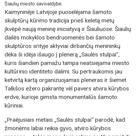
Šiaulių miesto savivaldybė.
Kaimyninėje Latvijoje puoselėjama šamoto
skulptūrų kūrimo tradicija prieš keletą metų
įkvėpė naują meninę iniciatyvą ir Šiauliuose. Šiaulių
dailės mokyklos bendruomenės bei šamoto
skulptūros srityje aktyviai dirbančių menininkų
dėka ši idėja išaugo į plenerą „Saulės stulpai“,
kuris šiandien pamažu tampa neatsiejama miesto
kultūrinio identiteto dalimi. Su pertraukomis jau
ketvirtą kartą organizuojamas pleneras ir šiemet
Talkšos ežero pakrantę vėl pavers atvira kūrybos
erdve, kurioje gimsta monumentalūs šamoto
kūriniai.
„Praėjusiais metais „Saulės stulpai“ parodė, kad
žmonėms labai reikia gyvo, atviro kūrybos