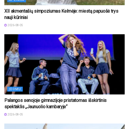
XII akmentašių simpoziumas Kelmėje: miestą papuošė trys
nauji kūriniai
2026-08-05
ĮDOMU
Palangos senojoje gimnazijoje pristatomas išskirtinis
spektaklis „Jaunuolio kambaryje“
2026-08-05