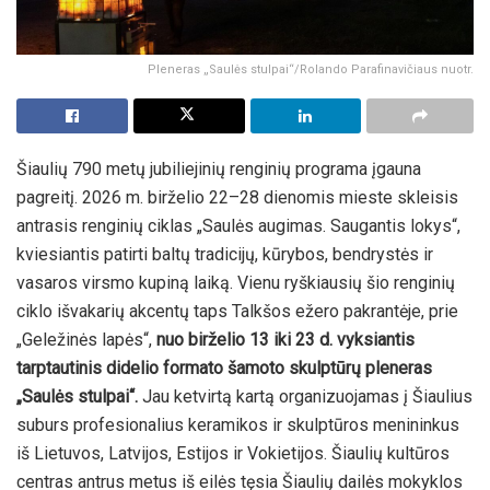
Pleneras „Saulės stulpai“/Rolando Parafinavičiaus nuotr.
Šiaulių 790 metų jubiliejinių renginių programa įgauna
pagreitį. 2026 m. birželio 22–28 dienomis mieste skleisis
antrasis renginių ciklas „Saulės augimas. Saugantis lokys“,
kviesiantis patirti baltų tradicijų, kūrybos, bendrystės ir
vasaros virsmo kupiną laiką. Vienu ryškiausių šio renginių
ciklo išvakarių akcentų taps Talkšos ežero pakrantėje, prie
„Geležinės lapės“,
nuo birželio 13 iki 23 d. vyksiantis
tarptautinis didelio formato šamoto skulptūrų pleneras
„Saulės stulpai“.
Jau ketvirtą kartą organizuojamas į Šiaulius
suburs profesionalius keramikos ir skulptūros menininkus
iš Lietuvos, Latvijos, Estijos ir Vokietijos. Šiaulių kultūros
centras antrus metus iš eilės tęsia Šiaulių dailės mokyklos