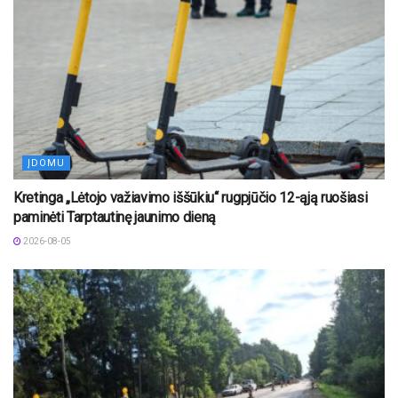
ĮDOMU
Kretinga „Lėtojo važiavimo iššūkiu“ rugpjūčio 12-ąją ruošiasi
paminėti Tarptautinę jaunimo dieną
2026-08-05