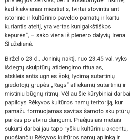
privilegijos ženklas, bet ir atsakomybė. Tikime,
kad kiekvienas miestietis, tvirtai stovintis ant
istorinio ir kultūrinio paveldo pamatų ir kartu
kuriantis ateitį, yra vertas kunigaikštiškos
kepurės“, – sako viena iš plenero dalyvių Irena
Šliuželienė.
Birželio 23 d., Joninių naktį, nuo 23.45 val. vyks
išdegtų skulptūrų atidengimo ritualas,
atskleisiantis ugnies šokį, lydimą sutartinių
giedotojų grupės „Rags“ atliekamų sutartinių ir
mistiniu būgnų ritmų. Vėliau šie kūrybiniai darbai
papildys Rėkyvos kultūros namų teritoriją, kur
pamažu formuojamas savitas šamoto skulptūrų
parkas po atviru dangumi. Praėjusiais metais
sukurti darbai jau tapo ryškiu kultūriniu akcentu,
puošiančiu Rėkyvos kultūros namų aplinką ir