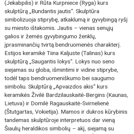
(Jekabpilis) ir Rūta Kurpniece (Ryga) kurs
skulptūrą „Bundantis jautis“. Skulptūra
simbolizuoja stiprybę, atkaklumą ir gyvybingą ryšį
su miesto ištakomis. Jautis – vienas senųjų
galios ir žemės gyvybingumo ženklų,
įprasminančių tvirtą bendruomenės charakterį.
Estijos keramikė Tiina Kaljuste (Talinas) kurs
skulptūrą „Saugantis lokys“. Lokys nuo seno
siejamas su globa, išmintimi ir vidine stiprybe,
todėl taps bendruomeniškumo bei saugumo
simboliu. Skulptūrą „Apvaizdos akis“ kurs
keramikės Živilė Bardzilauskaitė-Bergins (Kaunas,
Lietuva) ir Domilė Ragauskaitė-Svirnelienė
(Štutgartas, Vokietija). Mamos ir dukros kūrybinis
tandemas skulptūroje interpretuos dar vieną
Šiaulių heraldikos simbolių – akį, siejamą su