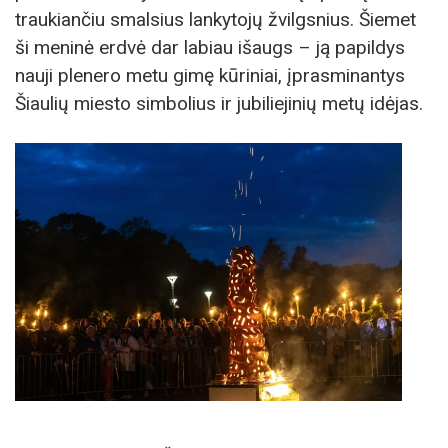
traukiančiu smalsius lankytojų žvilgsnius. Šiemet
ši meninė erdvė dar labiau išaugs – ją papildys
nauji plenero metu gimę kūriniai, įprasminantys
Šiaulių miesto simbolius ir jubiliejinių metų idėjas.