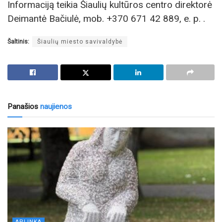
Informaciją teikia Šiaulių kultūros centro direktorė
Deimantė Bačiulė, mob. +370 671 42 889, e. p. .
Šaltinis:
Šiaulių miesto savivaldybė
Panašios
naujienos
APLINKA