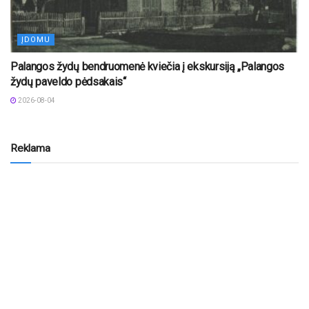
ĮDOMU
Palangos žydų bendruomenė kviečia į ekskursiją „Palangos
žydų paveldo pėdsakais“
2026-08-04
Reklama