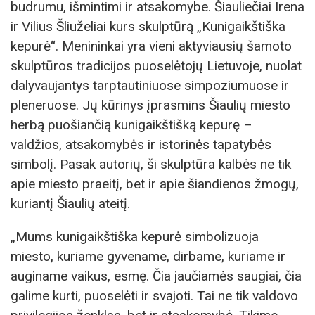
budrumu, išmintimi ir atsakomybe. Šiauliečiai Irena
ir Vilius Šliuželiai kurs skulptūrą „Kunigaikštiška
kepurė“. Menininkai yra vieni aktyviausių šamoto
skulptūros tradicijos puoselėtojų Lietuvoje, nuolat
dalyvaujantys tarptautiniuose simpoziumuose ir
pleneruose. Jų kūrinys įprasmins Šiaulių miesto
herbą puošiančią kunigaikštišką kepurę –
valdžios, atsakomybės ir istorinės tapatybės
simbolį. Pasak autorių, ši skulptūra kalbės ne tik
apie miesto praeitį, bet ir apie šiandienos žmogų,
kuriantį Šiaulių ateitį.
„Mums kunigaikštiška kepurė simbolizuoja
miesto, kuriame gyvename, dirbame, kuriame ir
auginame vaikus, esmę. Čia jaučiamės saugiai, čia
galime kurti, puoselėti ir svajoti. Tai ne tik valdovo