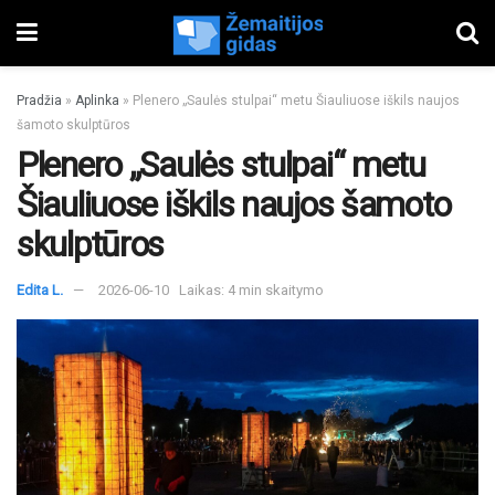
Pradžia
»
Aplinka
»
Plenero „Saulės stulpai“ metu Šiauliuose iškils naujos
šamoto skulptūros
Plenero „Saulės stulpai“ metu
Šiauliuose iškils naujos šamoto
skulptūros
Edita L.
2026-06-10
Laikas: 4 min skaitymo