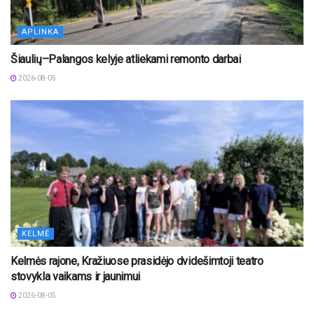
APLINKA
Šiaulių–Palangos kelyje atliekami remonto darbai
2026-08-05
KELMĖ
Kelmės rajone, Kražiuose prasidėjo dvidešimtoji teatro
stovykla vaikams ir jaunimui
2026-08-05