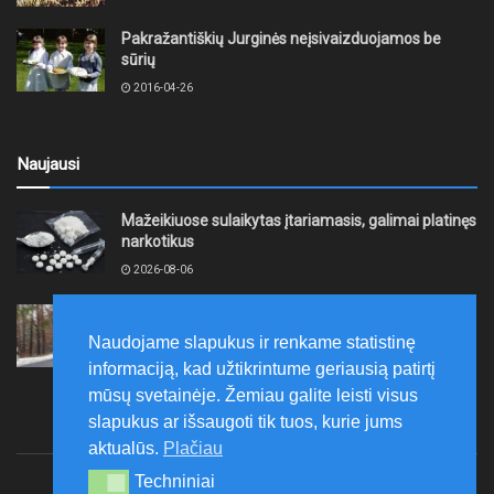
Pakražantiškių Jurginės neįsivaizduojamos be
sūrių
2016-04-26
Naujausi
Mažeikiuose sulaikytas įtariamasis, galimai platinęs
narkotikus
2026-08-06
Telšiuose ir Mažeikiuose vykdyta transporto
priemonių keliamo triukšmo kontrolė
Naudojame slapukus ir renkame statistinę
2026-08-06
informaciją, kad užtikrintume geriausią patirtį
mūsų svetainėje. Žemiau galite leisti visus
slapukus ar išsaugoti tik tuos, kurie jums
aktualūs.
Plačiau
Techniniai
Techniniai