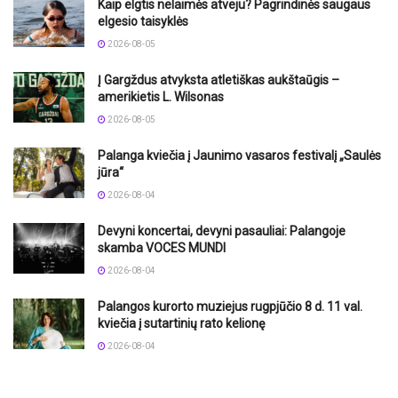
Kaip elgtis nelaimės atveju? Pagrindinės saugaus
elgesio taisyklės
2026-08-05
Į Gargždus atvyksta atletiškas aukštaūgis –
amerikietis L. Wilsonas
2026-08-05
Palanga kviečia į Jaunimo vasaros festivalį „Saulės
jūra“
2026-08-04
Devyni koncertai, devyni pasauliai: Palangoje
skamba VOCES MUNDI
2026-08-04
Palangos kurorto muziejus rugpjūčio 8 d. 11 val.
kviečia į sutartinių rato kelionę
2026-08-04