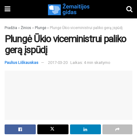
Pradžia
»
Žinios
»
Plungė
»
Plungė Ūkio viceministrui paliko gerą įspūdį
Plungė Ūkio viceministrui paliko
gerą įspūdį
Paulius Liškauskas
2017-03-20
Laikas: 4 min skaitymo