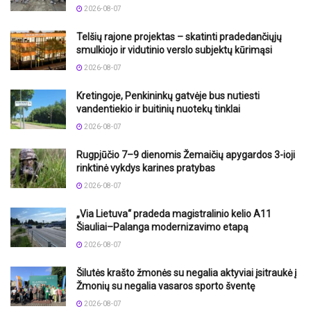
2026-08-07
Telšių rajone projektas – skatinti pradedančiųjų
smulkiojo ir vidutinio verslo subjektų kūrimąsi
2026-08-07
Kretingoje, Penkininkų gatvėje bus nutiesti
vandentiekio ir buitinių nuotekų tinklai
2026-08-07
Rugpjūčio 7–9 dienomis Žemaičių apygardos 3-ioji
rinktinė vykdys karines pratybas
2026-08-07
„Via Lietuva“ pradeda magistralinio kelio A11
Šiauliai–Palanga modernizavimo etapą
2026-08-07
Šilutės krašto žmonės su negalia aktyviai įsitraukė į
Žmonių su negalia vasaros sporto šventę
2026-08-07