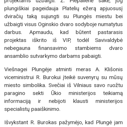
projektams užbaigti. Ž. Piepalienė sakė, jog
plungiškiai pageidauja Platelių ežerą apjuosusį
dviračių taką sujungti su Plungės miestu bei
užbaigti visus Oginskio dvaro sodyboje numatytus
darbus. Apmaudu, kad būtent pastarasis
projektas iškrito iš VIP, todėl Savivaldybė
nebegauna finansavimo stambiems dvaro
ansamblio sutvarkymo darbams pabaigti.
Viešnagei Plungėje atminti meras A. Klišonis
viceministrui R. Burokui įteikė suvenyrų su mūsų
miesto simbolika. Svečiai iš Vilniaus savo ruožtu
paragino sekti Ūkio ministerijos teikiamą
informaciją ir nebijoti klausti ministerijos
specialistų paaiškinimo.
Išvykstant R. Burokas pažymėjo, kad Plungė jam