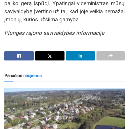
paliko gerą įspūdį. Ypatingai viceministras mūsų
savivaldybę įvertino už tai, kad joje veikia nemažai
įmonių, kurios užsiima gamyba.
Plungės rajono savivaldybės informacija
Panašios
naujienos