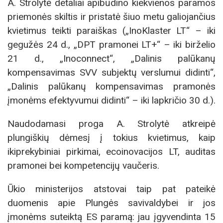
A. Strolytė detaliai apibūdino kiekvienos paramos
priemonės skiltis ir pristatė šiuo metu galiojančius
kvietimus teikti paraiškas („InoKlaster LT“ – iki
gegužės 24 d., „DPT pramonei LT+“ – iki birželio
21 d., „Inoconnect“, „Dalinis palūkanų
kompensavimas SVV subjektų verslumui didinti“,
„Dalinis palūkanų kompensavimas pramonės
įmonėms efektyvumui didinti“ – iki lapkričio 30 d.).
Naudodamasi proga A. Strolytė atkreipė
plungiškių dėmesį į tokius kvietimus, kaip
ikiprekybiniai pirkimai, ecoinovacijos LT, auditas
pramonei bei kompetencijų vaučeris.
Ūkio ministerijos atstovai taip pat pateikė
duomenis apie Plungės savivaldybei ir jos
įmonėms suteiktą ES paramą: jau įgyvendinta 15