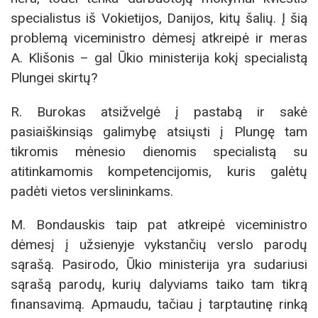
specialistus iš Vokietijos, Danijos, kitų šalių. Į šią
problemą viceministro dėmesį atkreipė ir meras
A. Klišonis – gal Ūkio ministerija kokį specialistą
Plungei skirtų?
R. Burokas atsižvelgė į pastabą ir sakė
pasiaiškinsiąs galimybę atsiųsti į Plungę tam
tikromis mėnesio dienomis specialistą su
atitinkamomis kompetencijomis, kuris galėtų
padėti vietos verslininkams.
M. Bondauskis taip pat atkreipė viceministro
dėmesį į užsienyje vykstančių verslo parodų
sąrašą. Pasirodo, Ūkio ministerija yra sudariusi
sąrašą parodų, kurių dalyviams taiko tam tikrą
finansavimą. Apmaudu, tačiau į tarptautinę rinką