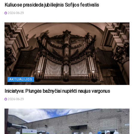
Kuliuose prasideda jubiliejinis Sofijos festivalis
2026-06-29
AKTUALIJOS
Iniciatyva: Plungės bažnyčiai nupirkti naujus vargonus
2026-06-29