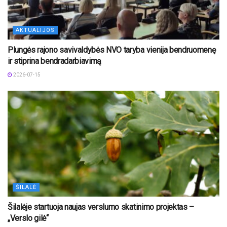
AKTUALIJOS
Plungės rajono savivaldybės NVO taryba vienija bendruomenę
ir stiprina bendradarbiavimą
2026-07-15
ŠILALĖ
Šilalėje startuoja naujas verslumo skatinimo projektas –
„Verslo gilė“