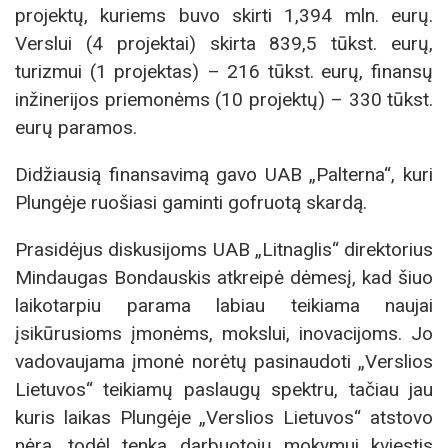
projektų, kuriems buvo skirti 1,394 mln. eurų.
Verslui (4 projektai) skirta 839,5 tūkst. eurų,
turizmui (1 projektas) – 216 tūkst. eurų, finansų
inžinerijos priemonėms (10 projektų) – 330 tūkst.
eurų paramos.
Didžiausią finansavimą gavo UAB „Palterna“, kuri
Plungėje ruošiasi gaminti gofruotą skardą.
Prasidėjus diskusijoms UAB „Litnaglis“ direktorius
Mindaugas Bondauskis atkreipė dėmesį, kad šiuo
laikotarpiu parama labiau teikiama naujai
įsikūrusioms įmonėms, mokslui, inovacijoms. Jo
vadovaujama įmonė norėtų pasinaudoti „Verslios
Lietuvos“ teikiamų paslaugų spektru, tačiau jau
kuris laikas Plungėje „Verslios Lietuvos“ atstovo
nėra, todėl tenka darbuotojų mokymui kviestis