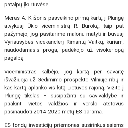
patalpų įkurtuvėse.
Meras A. Klišonis pasveikino pirmą kartą į Plungę
atvykusį Ūkio viceministrą R. Buroką, taip pat
pažymėjo, jog pasitarime malonu matyti ir buvusį
Vyriausybės vicekanclerį Rimantą Vaitkų, kuriam,
naudodamasis proga, padėkojo už visokeriopą
pagalbą.
Viceministras kalbėjo, jog kartą per savaitę
išvažiuoja už Gedimimo prospekto Vilniuje ribų ir
kas kartą aplanko vis kitą Lietuvos rajoną. Vizito į
Plungę tikslas – susipažinti su savivaldybe ir
paakinti vietos valdžios ir verslo atstovus
pasinaudoti 2014-2020 metų ES parama.
ES fondų investicijų priemones susirinkusiesiems