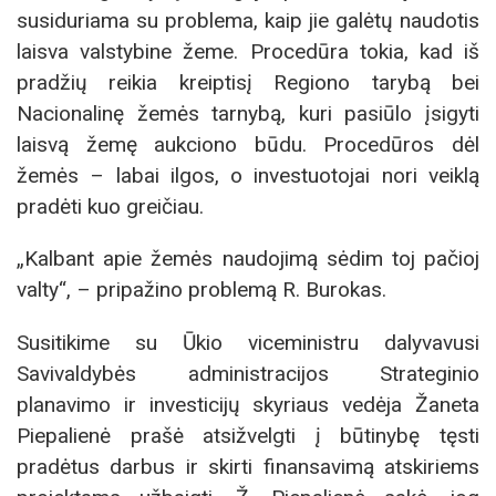
susiduriama su problema, kaip jie galėtų naudotis
laisva valstybine žeme. Procedūra tokia, kad iš
pradžių reikia kreiptisį Regiono tarybą bei
Nacionalinę žemės tarnybą, kuri pasiūlo įsigyti
laisvą žemę aukciono būdu. Procedūros dėl
žemės – labai ilgos, o investuotojai nori veiklą
pradėti kuo greičiau.
„Kalbant apie žemės naudojimą sėdim toj pačioj
valty“, – pripažino problemą R. Burokas.
Susitikime su Ūkio viceministru dalyvavusi
Savivaldybės administracijos Strateginio
planavimo ir investicijų skyriaus vedėja Žaneta
Piepalienė prašė atsižvelgti į būtinybę tęsti
pradėtus darbus ir skirti finansavimą atskiriems