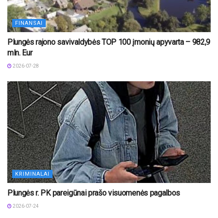
FINANSAI
Plungės rajono savivaldybės TOP 100 įmonių apyvarta – 982,9
mln. Eur
2026-07-28
KRIMINALAI
Plungės r. PK pareigūnai prašo visuomenės pagalbos
2026-07-24