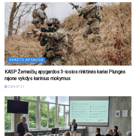
KRAŠTO APSAUGA
KASP Žemaičių apygardos 3-iosios rinktinės kariai Plungės
rajone vykdys karinius mokymus
2026-07-21