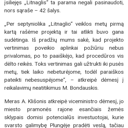
įsiliejęs „Litnaglis“ ta parama negali pasinaudoti,
nors sąraše – 42 šalys.
„Per septyniolika „Litnaglio“ veiklos metų pirmą
kartą rašėme projektą ir tai atlikti buvo gana
sudėtinga. Iš pradžių mums sakė, kad projekto
vertinimas poveikio aplinkai požiūriu nebus
privalomas, po to paaiškėjo, kad procedūros vis
dėlto reikės. Toks vertinimas gali užtrukti iki pusės
metų, tiek laiko nebeturėjome, todėl paraiškos
pateikti nebesuspėjome“, – atkreipė dėmesį į
reikalavimų neatitikimus M. Bondauskis.
Meras A. Klišonis atkreipė viceministro dėmesį, jo
miesto pramonės rajone esančiais žemės
sklypais domisi potencialūs investuotojai, kurie
svarsto galimybę Plungėje pradėti veslą, tačiau