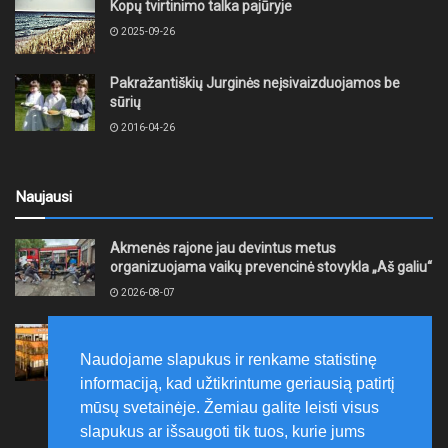
Kopų tvirtinimo talka pajūryje
2025-09-26
Pakražantiškių Jurginės neįsivaizduojamos be
sūrių
2016-04-26
Naujausi
Akmenės rajone jau devintus metus
organizuojama vaikų prevencinė stovykla „Aš galiu“
2026-08-07
Telšių rajone projektas – skatinti pradedančiųjų
smulkiojo ir vidutinio verslo subjektų kūrimąsi
Naudojame slapukus ir renkame statistinę
2026-08-07
informaciją, kad užtikrintume geriausią patirtį
mūsų svetainėje. Žemiau galite leisti visus
slapukus ar išsaugoti tik tuos, kurie jums