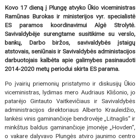
Kovo 17 dieną į Plungę atvyko Ūkio viceministras
Ramūnas Burokas ir ministerijos vyr. specialistė
ES paramos koordinavimui Algė Strolytė.
Savivaldybėje surengtame susitikime su verslo,
bankų, Darbo biržos, savivaldybės įstaigų
atstovais, seniūnais ir Savivaldybės administacijos
darbuotojais kalbėta apie galimybes pasinaudoti
2014-2020 metų periodui skirta ES parama.
Po įvairių priemonių pristatymo ir diskusijų Ūkio
viceministras, lydimas mero Audriaus Klišonio, jo
patarėjo Gintauto Vaitkevičiaus ir Savivaldybės
administracijos direktoriaus Alberto Krauleidžio,
lankėsi vinis gaminančioje bendrovėje „Litnaglis“ ir
minkštus baldus gaminančioje įmonėje „Hovden“,
o vakare dalyvavo Plungės atviro jaunimo centro