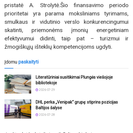
pristatė A. Strolytė.Šio finansavimo periodo
prioritetai yra parama moksliniams tyrimams,
smulkaus ir vidutinio verslo konkurencingumui
skatinti, priemonėms įmonių energetiniam
efektyvumui didinti, taip pat – turizmui ir
žmogiškųjų išteklių kompetencijoms ugdyti.
Įdomu
paskaityti
Literatūriniai susitikimai Plungės viešojoje
bibliotekoje
2026-07-29
DHL perka „Venipak“ grupę: stiprins pozicijas
Baltijos šalyse
2026-07-28