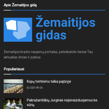
Apie Žemaitijos gidą
Žemaitijos krašto naujienų portalas, pateikiantis tiesiai Tau
aktualias žinias ir įvykius.
Populiariausi
Kopų tvirtinimo talka pajūryje
2025-09-26
Pakražantiškių Jurginės neįsivaizduojamos be
sūrių