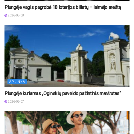
Plungėje vagis pagrobė 18 loterijos bilietų – laimėjo areštą
2026-05-08
APLINKA
Plungėje kuriamas „Oginskių paveldo pažintinis maršrutas“
2026-05-07