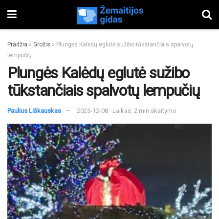
Pradžia
»
Grožis
»
Plungės Kalėdų eglutė sužibo tūkstančiais spalvotų
lempučių
Plungės Kalėdų eglutė sužibo
tūkstančiais spalvotų lempučių
Paulius Liškauskas
2025-12-08
Laikas: 2 min skaitymo