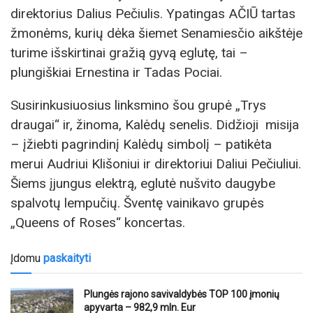
direktorius Dalius Pečiulis. Ypatingas AČIŪ tartas
žmonėms, kurių dėka šiemet Senamiesčio aikštėje
turime išskirtinai gražią gyvą eglutę, tai –
plungiškiai Ernestina ir Tadas Pociai.
Susirinkusiuosius linksmino šou grupė „Trys
draugai“ ir, žinoma, Kalėdų senelis. Didžioji misija
– įžiebti pagrindinį Kalėdų simbolį – patikėta
merui Audriui Klišoniui ir direktoriui Daliui Pečiuliui.
Šiems įjungus elektrą, eglutė nušvito daugybe
spalvotų lempučių. Šventę vainikavo grupės
„Queens of Roses“ koncertas.
Įdomu
paskaityti
Plungės rajono savivaldybės TOP 100 įmonių
apyvarta – 982,9 mln. Eur