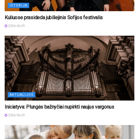
ISTORIJA
Kuliuose prasideda jubiliejinis Sofijos festivalis
2026-06-29
AKTUALIJOS
Iniciatyva: Plungės bažnyčiai nupirkti naujus vargonus
2026-06-29