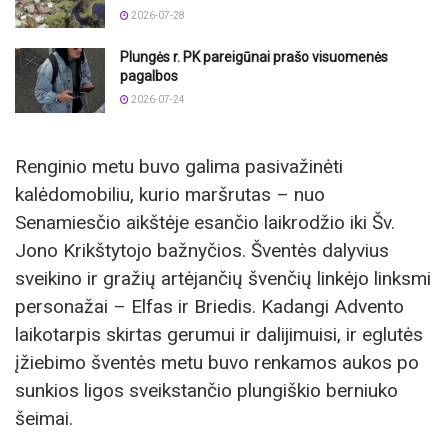
2026-07-28
Plungės r. PK pareigūnai prašo visuomenės
pagalbos
2026-07-24
Renginio metu buvo galima pasivažinėti
kalėdomobiliu, kurio maršrutas – nuo
Senamiesčio aikštėje esančio laikrodžio iki Šv.
Jono Krikštytojo bažnyčios. Šventės dalyvius
sveikino ir gražių artėjančių švenčių linkėjo linksmi
personažai – Elfas ir Briedis. Kadangi Advento
laikotarpis skirtas gerumui ir dalijimuisi, ir eglutės
įžiebimo šventės metu buvo renkamos aukos po
sunkios ligos sveikstančio plungiškio berniuko
šeimai.