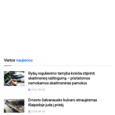
Vietos
naujienos
Ryšių reguliavimo tarnyba kviečia stiprinti
skaitmeninį raštingumą – pristatomos
nemokamos skaitmeninės pamokos
2026-08-06
Ernesto Galvanausko bulvaro atnaujinimas
Klaipėdoje juda į priekį
2026-08-06