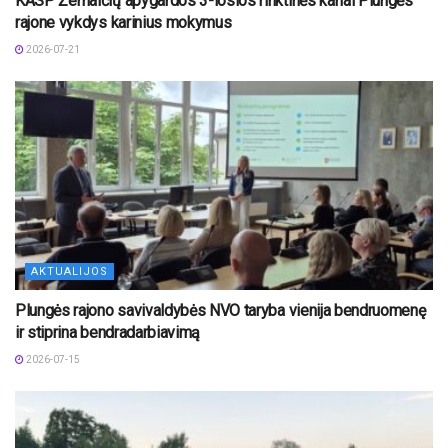
KASP Žemaičių apygardos 3-iosios rinktinės kariai Plungės
rajone vykdys karinius mokymus
2026-07-21
AKTUALIJOS
Plungės rajono savivaldybės NVO taryba vienija bendruomenę
ir stiprina bendradarbiavimą
2026-07-15