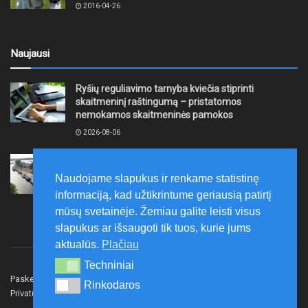
2016-04-26
Naujausi
Ryšių reguliavimo tarnyba kviečia stiprinti
skaitmeninį raštingumą – pristatomos
nemokamos skaitmeninės pamokos
2026-08-06
Ernesto Galvanausko bulvaro atnaujinimas
Klaipėdoje juda į priekį
Naudojame slapukus ir renkame statistinę
2026-08-06
informaciją, kad užtikrintume geriausią patirtį
mūsų svetainėje. Žemiau galite leisti visus
slapukus ar išsaugoti tik tuos, kurie jums
aktualūs.
Plačiau
Techniniai
Techniniai
Paskelbk naujieną
Rašyti redakcijai
Reklama
Rinkodaros
Rinkodaros
Privatumo politika
Susisiekite