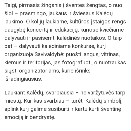
Taigi, pirmasis žingsnis į šventes žengtas, o nuo
šiol – prasmingo, jaukaus ir šviesaus Kalėdų
laukimo! O kol jų laukiame, kultūros įstaigos rengs
daugybę koncertų ir edukacijų, kuriose kviečiame
dalyvauti ir pasisemti kalėdinės nuotaikos. O taip
pat – dalyvauti kalėdiniame konkurse, kurį
organizuoja Savivaldybė: puošti langus, vitrinas,
kiemus ir teritorijas, jas fotografuoti, o nuotraukas
siųsti organizatoriams, kurie išrinks
išradingiausius.
Laukiant Kalėdų, svarbiausia – ne varžytuvės tarp
miestų. Kur kas svarbiau – turėti Kalėdų simbolį,
aplink kurį galime susiburti ir kartu kurti šventinę
emociją ir bendrystę.