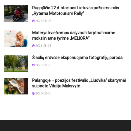
Rugpjūčio 22 d. startuos Lietuvos pažinimo ralis
„Ryterna Mototourism Rally“
2026-08-06
Moterys kviečiamos dalyvauti tarptautiniame
moksliniame tyrime „MELIORA“
2026-08-06
Šiaulių erdvėse eksponuojama fotografijų paroda
2026-08-06
Palangoje – poezijos festivalio „Liudvika“ skaitymai
su poete Vitalija Maksvyte
2026-08-06