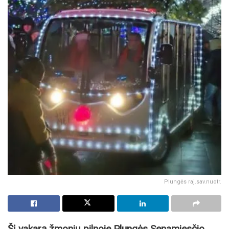
Plungės raj.sav.nuotr.
Šį vakarą žmonių pilnoje Plungės Senamiesčio