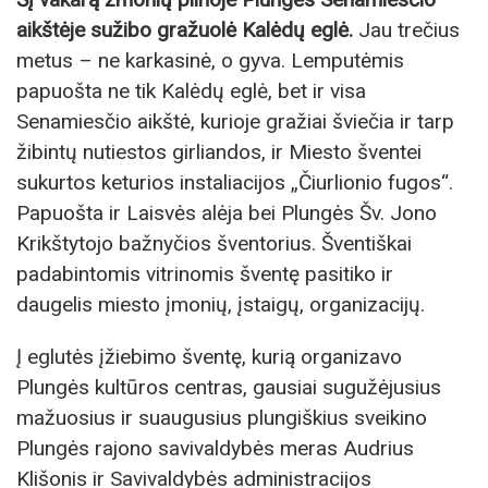
aikštėje sužibo gražuolė Kalėdų eglė.
Jau trečius
metus – ne karkasinė, o gyva. Lemputėmis
papuošta ne tik Kalėdų eglė, bet ir visa
Senamiesčio aikštė, kurioje gražiai šviečia ir tarp
žibintų nutiestos girliandos, ir Miesto šventei
sukurtos keturios instaliacijos „Čiurlionio fugos“.
Papuošta ir Laisvės alėja bei Plungės Šv. Jono
Krikštytojo bažnyčios šventorius. Šventiškai
padabintomis vitrinomis šventę pasitiko ir
daugelis miesto įmonių, įstaigų, organizacijų.
Į eglutės įžiebimo šventę, kurią organizavo
Plungės kultūros centras, gausiai sugužėjusius
mažuosius ir suaugusius plungiškius sveikino
Plungės rajono savivaldybės meras Audrius
Klišonis ir Savivaldybės administracijos