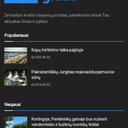
Žemaitijos krašto naujienų portalas, pateikiantis tiesiai Tau
aktualias žinias ir įvykius.
Populiariausi
Kopų tvirtinimo talka pajūryje
2025-09-26
Pakražantiškių Jurginės neįsivaizduojamos be
sūrių
2016-04-26
Naujausi
Kretingoje, Penkininkų gatvėje bus nutiesti
vandentiekio ir buitinių nuotekų tinklai