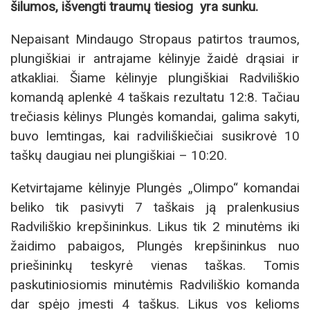
šilumos, išvengti traumų tiesiog yra sunku.
Nepaisant Mindaugo Stropaus patirtos traumos,
plungiškiai ir antrajame kėlinyje žaidė drąsiai ir
atkakliai. Šiame kėlinyje plungiškiai Radviliškio
komandą aplenkė 4 taškais rezultatu 12:8. Tačiau
trečiasis kėlinys Plungės komandai, galima sakyti,
buvo lemtingas, kai radviliškiečiai susikrovė 10
taškų daugiau nei plungiškiai – 10:20.
Ketvirtajame kėlinyje Plungės „Olimpo“ komandai
beliko tik pasivyti 7 taškais ją pralenkusius
Radviliškio krepšininkus. Likus tik 2 minutėms iki
žaidimo pabaigos, Plungės krepšininkus nuo
priešininkų teskyrė vienas taškas. Tomis
paskutiniosiomis minutėmis Radviliškio komanda
dar spėjo įmesti 4 taškus. Likus vos kelioms