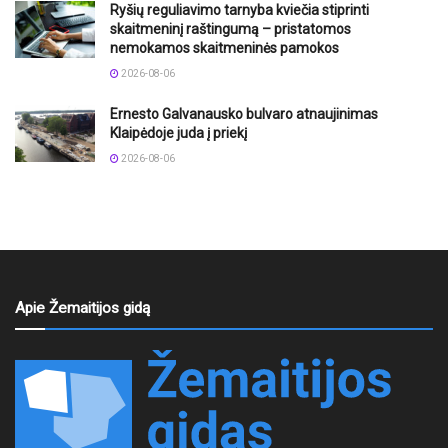
Ryšių reguliavimo tarnyba kviečia stiprinti
skaitmeninį raštingumą – pristatomos
nemokamos skaitmeninės pamokos
2026-08-06
Ernesto Galvanausko bulvaro atnaujinimas
Klaipėdoje juda į priekį
2026-08-06
Apie Žemaitijos gidą