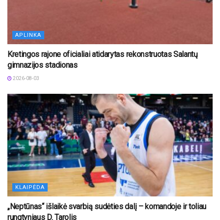
APLINKA
Kretingos rajone oficialiai atidarytas rekonstruotas Salantų
gimnazijos stadionas
2026-08-03
KLAIPĖDA
„Neptūnas“ išlaikė svarbią sudėties dalį – komandoje ir toliau
rungtyniaus D. Tarolis