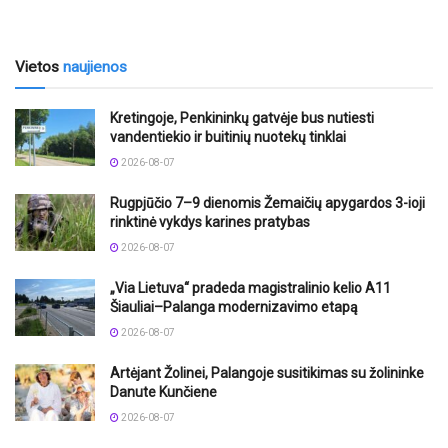
Vietos
naujienos
Kretingoje, Penkininkų gatvėje bus nutiesti
vandentiekio ir buitinių nuotekų tinklai
2026-08-07
Rugpjūčio 7–9 dienomis Žemaičių apygardos 3-ioji
rinktinė vykdys karines pratybas
2026-08-07
„Via Lietuva“ pradeda magistralinio kelio A11
Šiauliai–Palanga modernizavimo etapą
2026-08-07
Artėjant Žolinei, Palangoje susitikimas su žolininke
Danute Kunčiene
2026-08-07