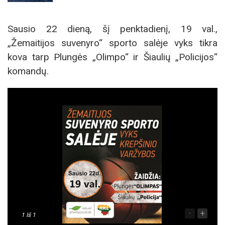
Sausio 22 dieną, šį penktadienį, 19 val.,
„Žemaitijos suvenyro“ sporto salėje vyks tikra
kova tarp Plungės „Olimpo“ ir Šiaulių „Policijos“
komandų.
-
+
1
Iš 1