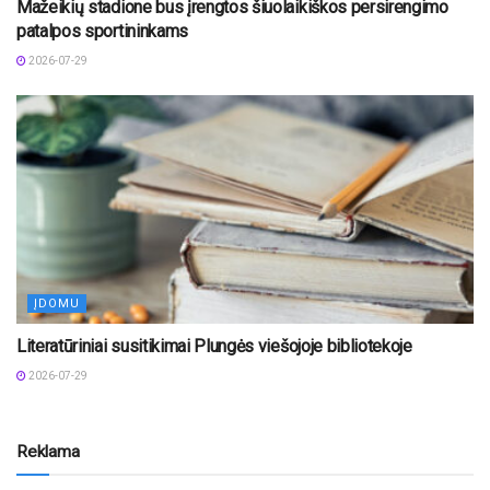
Mažeikių stadione bus įrengtos šiuolaikiškos persirengimo
patalpos sportininkams
2026-07-29
ĮDOMU
Literatūriniai susitikimai Plungės viešojoje bibliotekoje
2026-07-29
Reklama