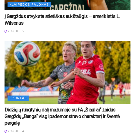
KLAIPĖDOS RAJONAS
Į Gargždus atvyksta atletiškas aukštaūgis – amerikietis L.
Wilsonas
2026-08-05
SPORTAS
Didžiąją rungtynių dalį mažumoje su FA „Šiauliai“ žaidus
Gargždų „Banga“ visgi pademonstravo charakterį ir šventė
pergalę
2026-08-04