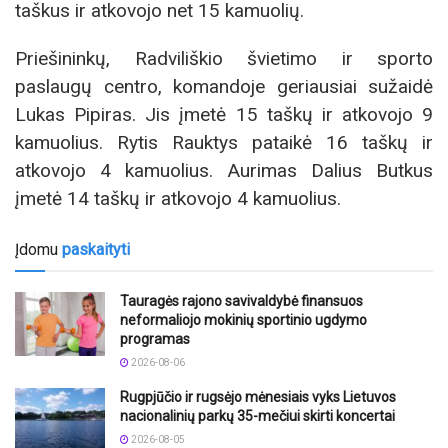
taškus ir atkovojo net 15 kamuolių.
Priešininkų, Radviliškio švietimo ir sporto
paslaugų centro, komandoje geriausiai sužaidė
Lukas Pipiras. Jis įmetė 15 taškų ir atkovojo 9
kamuolius. Rytis Rauktys pataikė 16 taškų ir
atkovojo 4 kamuolius. Aurimas Dalius Butkus
įmetė 14 taškų ir atkovojo 4 kamuolius.
Įdomu
paskaityti
Tauragės rajono savivaldybė finansuos
neformaliojo mokinių sportinio ugdymo
programas
2026-08-06
Rugpjūčio ir rugsėjo mėnesiais vyks Lietuvos
nacionalinių parkų 35-mečiui skirti koncertai
2026-08-05