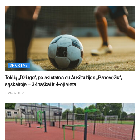
SPORTAS
Telšių „Džiugo“, po akistatos su Aukštaitijos „Panevėžiu“,
sąskaitoje – 34 taškai ir 4-oji vieta
2026-08-04