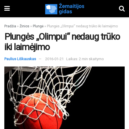
Pradžia
»
Žinios
»
Plungė
»
Plungės „Olimpui“ nedaug trūko iki laimėjimo
Plungės „Olimpui“ nedaug trūko
iki laimėjimo
Paulius Liškauskas
2016-01-21
Laikas: 2 min skaitymo