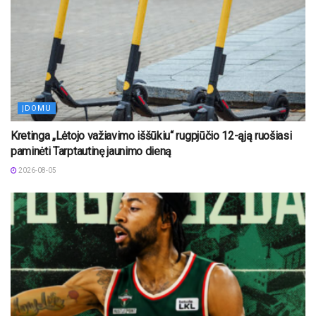
ĮDOMU
Kretinga „Lėtojo važiavimo iššūkiu“ rugpjūčio 12-ąją ruošiasi
paminėti Tarptautinę jaunimo dieną
2026-08-05