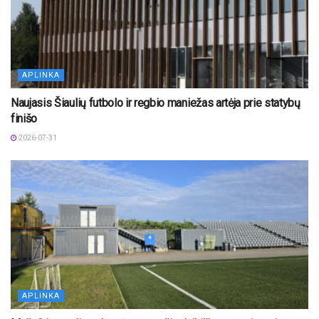
APLINKA
Naujasis Šiaulių futbolo ir regbio maniežas artėja prie statybų
finišo
2026-07-31
APLINKA