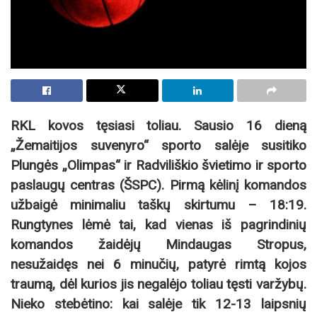
RKL kovos tęsiasi toliau. Sausio 16 dieną
„Žemaitijos suvenyro“ sporto salėje susitiko
Plungės „Olimpas“ ir Radviliškio švietimo ir sporto
paslaugų centras (ŠSPC). Pirmą kėlinį komandos
užbaigė minimaliu taškų skirtumu – 18:19.
Rungtynes lėmė tai, kad vienas iš pagrindinių
komandos žaidėjų Mindaugas Stropus,
nesužaidęs nei 6 minučių, patyrė rimtą kojos
traumą, dėl kurios jis negalėjo toliau tęsti varžybų.
Nieko stebėtino: kai salėje tik 12-13 laipsnių