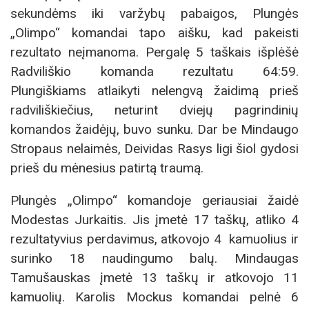
sekundėms iki varžybų pabaigos, Plungės
„Olimpo“ komandai tapo aišku, kad pakeisti
rezultato neįmanoma. Pergalę 5 taškais išplėšė
Radviliškio komanda rezultatu 64:59.
Plungiškiams atlaikyti nelengvą žaidimą prieš
radviliškiečius, neturint dviejų pagrindinių
komandos žaidėjų, buvo sunku. Dar be Mindaugo
Stropaus nelaimės, Deividas Rasys ligi šiol gydosi
prieš du mėnesius patirtą traumą.
Plungės „Olimpo“ komandoje geriausiai žaidė
Modestas Jurkaitis. Jis įmetė 17 taškų, atliko 4
rezultatyvius perdavimus, atkovojo 4 kamuolius ir
surinko 18 naudingumo balų. Mindaugas
Tamušauskas įmetė 13 taškų ir atkovojo 11
kamuolių. Karolis Mockus komandai pelnė 6