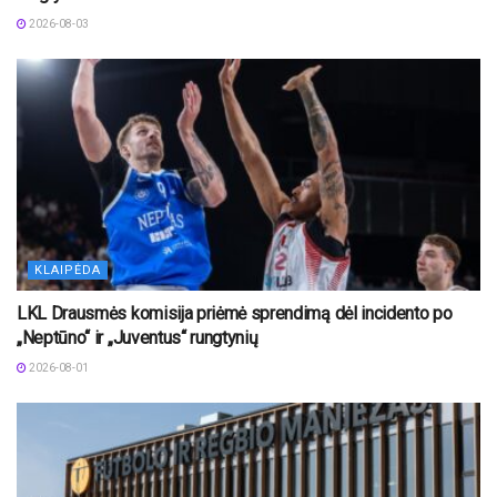
2026-08-03
KLAIPĖDA
LKL Drausmės komisija priėmė sprendimą dėl incidento po
„Neptūno“ ir „Juventus“ rungtynių
2026-08-01