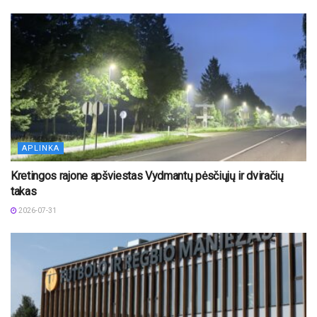
APLINKA
Kretingos rajone apšviestas Vydmantų pėsčiųjų ir dviračių
takas
2026-07-31