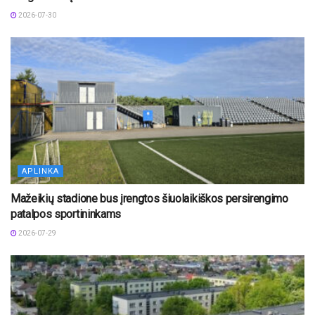
2026-07-30
APLINKA
Mažeikių stadione bus įrengtos šiuolaikiškos persirengimo
patalpos sportininkams
2026-07-29