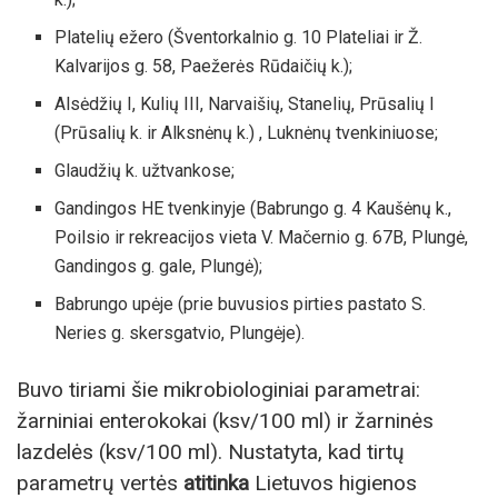
Platelių ežero (Šventorkalnio g. 10 Plateliai ir Ž.
Kalvarijos g. 58, Paežerės Rūdaičių k.);
Alsėdžių I, Kulių III, Narvaišių, Stanelių, Prūsalių I
(Prūsalių k. ir Alksnėnų k.) , Luknėnų tvenkiniuose;
Glaudžių k. užtvankose;
Gandingos HE tvenkinyje (Babrungo g. 4 Kaušėnų k.,
Poilsio ir rekreacijos vieta V. Mačernio g. 67B, Plungė,
Gandingos g. gale, Plungė);
Babrungo upėje (prie buvusios pirties pastato S.
Neries g. skersgatvio, Plungėje).
Buvo tiriami šie mikrobiologiniai parametrai:
žarniniai enterokokai (ksv/100 ml) ir žarninės
lazdelės (ksv/100 ml). Nustatyta, kad tirtų
parametrų vertės
atitinka
Lietuvos higienos