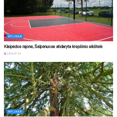
APLINKA
Klaipėdos rajone, Šalpėnuose atidaryta krepšinio aikštelė
2026-07-24
APLINKA