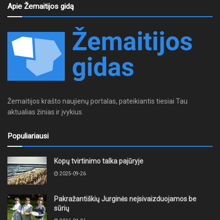
Apie Žemaitijos gidą
Žemaitijos krašto naujienų portalas, pateikiantis tiesiai Tau
aktualias žinias ir įvykius.
Populiariausi
Kopų tvirtinimo talka pajūryje
2025-09-26
Pakražantiškių Jurginės neįsivaizduojamos be
sūrių