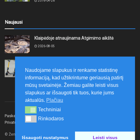
2016-04-26
Naujausi
Klaipėdoje atnaujinama Atgimimo aikštė
2026-08-05
Kretinga „Lėtojo važiavimo iššūkiu“ rugpjūčio 12-ąją
ruošiasi paminėti Tarptautinę jaunimo dieną
Naudojame slapukus ir renkame statistinę
2026-08-05
informaciją, kad užtikrintume geriausią patirtį
mūsų svetainėje. Žemiau galite leisti visus
slapukus ar išsaugoti tik tuos, kurie jums
aktualūs.
Plačiau
Techniniai
Techniniai
Paskelbk naujieną
Rašyti redakcijai
Reklama
Rinkodaros
Rinkodaros
Privatumo politika
Susisiekite
© Žemaitijos gidas.
Išsaugoti nustatymus
Leisti visus