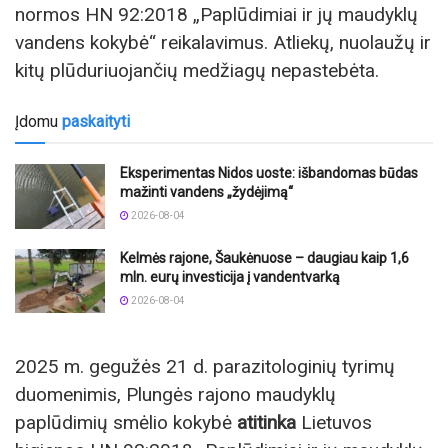
normos HN 92:2018 „Paplūdimiai ir jų maudyklų
vandens kokybė“ reikalavimus. Atliekų, nuolaužų ir
kitų plūduriuojančių medžiagų nepastebėta.
Įdomu
paskaityti
Eksperimentas Nidos uoste: išbandomas būdas
mažinti vandens „žydėjimą“
2026-08-04
Kelmės rajone, Šaukėnuose – daugiau kaip 1,6
mln. eurų investicija į vandentvarką
2026-08-04
2025 m. gegužės 21 d. parazitologinių tyrimų
duomenimis, Plungės rajono maudyklų
paplūdimių smėlio kokybė
atitinka
Lietuvos