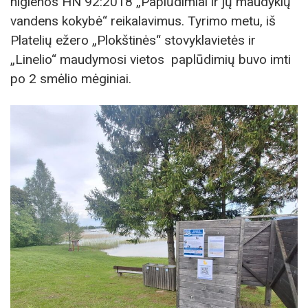
higienos HN 92:2018 „Paplūdimiai ir jų maudyklų
vandens kokybė“ reikalavimus. Tyrimo metu, iš
Platelių ežero „Plokštinės“ stovyklavietės ir
„Linelio“ maudymosi vietos paplūdimių buvo imti
po 2 smėlio mėginiai.