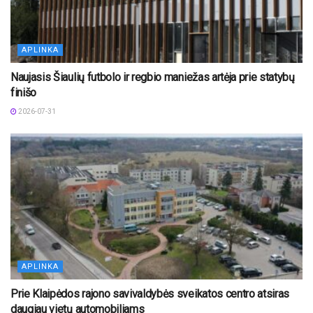
APLINKA
Naujasis Šiaulių futbolo ir regbio maniežas artėja prie statybų
finišo
2026-07-31
APLINKA
Prie Klaipėdos rajono savivaldybės sveikatos centro atsiras
daugiau vietų automobiliams