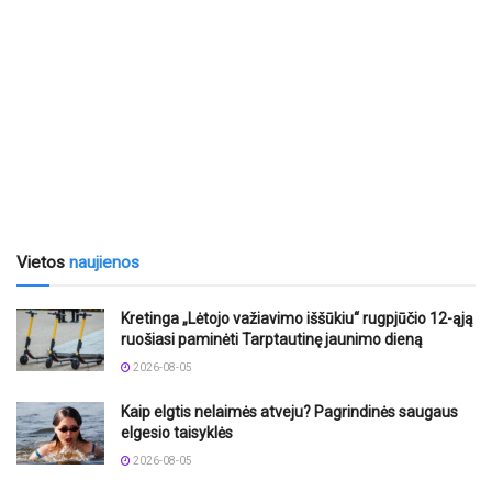
Vietos
naujienos
Kretinga „Lėtojo važiavimo iššūkiu“ rugpjūčio 12-ąją
ruošiasi paminėti Tarptautinę jaunimo dieną
2026-08-05
Kaip elgtis nelaimės atveju? Pagrindinės saugaus
elgesio taisyklės
2026-08-05