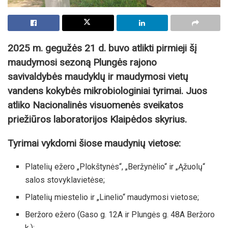
2025 m. gegužės 21 d. buvo atlikti pirmieji šį
maudymosi sezoną Plungės rajono
savivaldybės maudyklų ir maudymosi vietų
vandens kokybės mikrobiologiniai tyrimai. Juos
atliko Nacionalinės visuomenės sveikatos
priežiūros laboratorijos Klaipėdos skyrius.
Tyrimai vykdomi šiose maudynių vietose:
Platelių ežero „Plokštynės“, „Beržynėlio“ ir „Ąžuolų“
salos stovyklavietėse;
Platelių miestelio ir „Linelio“ maudymosi vietose;
Beržoro ežero (Gaso g. 12A ir Plungės g. 48A Beržoro
k.);