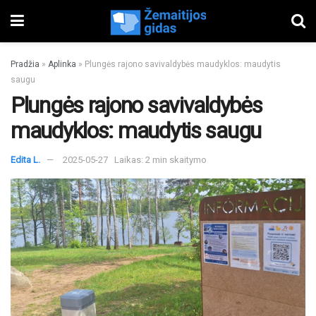
Pradžia
»
Aplinka
»
Plungės rajono savivaldybės maudyklos: maudytis
saugu
Plungės rajono savivaldybės
maudyklos: maudytis saugu
Edita L.
2025-05-27
Laikas: 2 min skaitymo