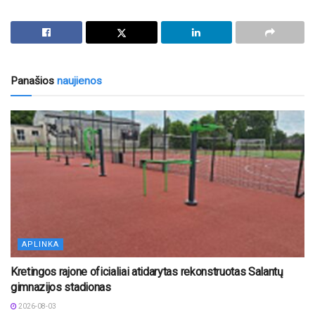
Panašios
naujienos
APLINKA
Kretingos rajone oficialiai atidarytas rekonstruotas Salantų
gimnazijos stadionas
2026-08-03