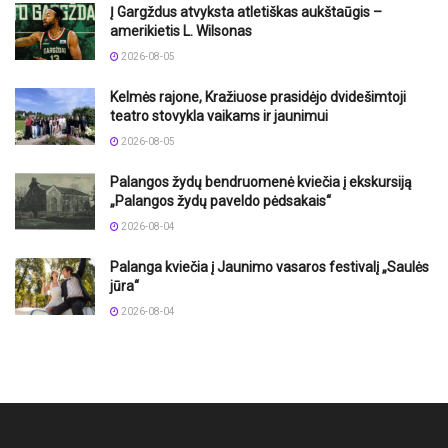
Į Gargždus atvyksta atletiškas aukštaūgis –
amerikietis L. Wilsonas
2026-08-05
Kelmės rajone, Kražiuose prasidėjo dvidešimtoji
teatro stovykla vaikams ir jaunimui
2026-08-05
Palangos žydų bendruomenė kviečia į ekskursiją
„Palangos žydų paveldo pėdsakais“
2026-08-04
Palanga kviečia į Jaunimo vasaros festivalį „Saulės
jūra“
2026-08-04