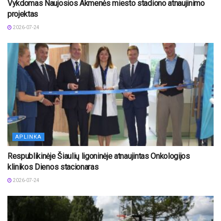
Vykdomas Naujosios Akmenės miesto stadiono atnaujinimo
projektas
2026-07-24
APLINKA
Respublikinėje Šiaulių ligoninėje atnaujintas Onkologijos
klinikos Dienos stacionaras
2026-07-24