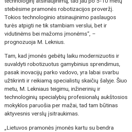
technologinį atsinaujinimą, tad jau po 5-10 metų
stebėsime pramonės robotizacijos proveržį.
Tokios technologinio atsinaujinimo paslaugos
turės atpigti ne tik stambiam verslui, bet ir
vidutinėms bei mažoms įmonėms“, –
prognozuoja M. Leknius.
Tam, kad įmonės gebėtų laiku modernizuotis ir
suvaldyti robotizuotus gamybinius sprendimus,
pasak inovacijų parko vadovo, yra labai svarbu
užtikrinti ir reikiamą specialistų skaičių šalyje. Šiuo
metu, M. Lekniaus teigimu, inžinerinių ir
technologinių specialybių profesionalų aukštosios
mokyklos paruošia per mažai, tad tam būtinas
aktyvesnis verslų įsitraukimas.
„Lietuvos pramonės įmonės kartu su bendra