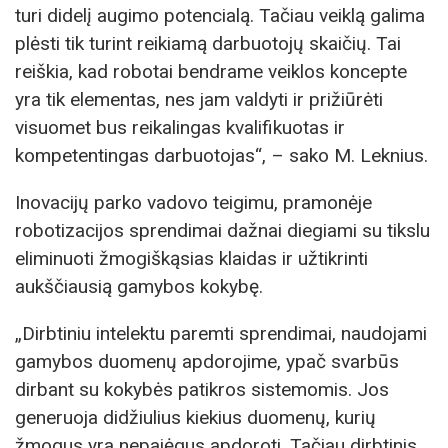
turi didelį augimo potencialą. Tačiau veiklą galima
plėsti tik turint reikiamą darbuotojų skaičių. Tai
reiškia, kad robotai bendrame veiklos koncepte
yra tik elementas, nes jam valdyti ir prižiūrėti
visuomet bus reikalingas kvalifikuotas ir
kompetentingas darbuotojas“, – sako M. Leknius.
Inovacijų parko vadovo teigimu, pramonėje
robotizacijos sprendimai dažnai diegiami su tikslu
eliminuoti žmogiškąsias klaidas ir užtikrinti
aukščiausią gamybos kokybę.
„Dirbtiniu intelektu paremti sprendimai, naudojami
gamybos duomenų apdorojime, ypač svarbūs
dirbant su kokybės patikros sistemomis. Jos
generuoja didžiulius kiekius duomenų, kurių
žmogus yra nepajėgus apdoroti. Tačiau dirbtinis