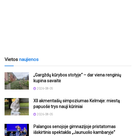
Vietos
naujienos
„Gargždų kūrybos stotyje“ – dar viena renginių
kupina savaitė
2026-08-05
XII akmentašių simpoziumas Kelmėje: miestą
papuošė trys nauji kūriniai
2026-08-05
Palangos senojoje gimnazijoje pristatomas
išskirtinis spektaklis „Jaunuolio kambaryje“