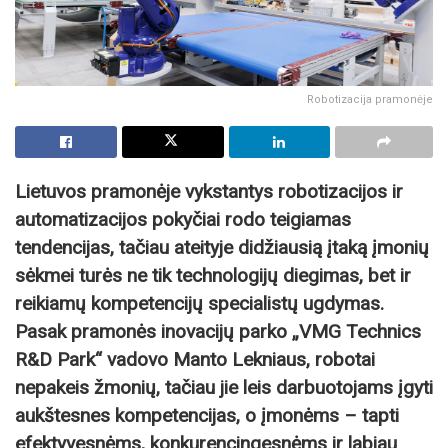
Robotizacija pramonėje
Lietuvos pramonėje vykstantys robotizacijos ir
automatizacijos pokyčiai rodo teigiamas
tendencijas, tačiau ateityje didžiausią įtaką įmonių
sėkmei turės ne tik technologijų diegimas, bet ir
reikiamų kompetencijų specialistų ugdymas.
Pasak pramonės inovacijų parko „VMG Technics
R&D Park“ vadovo Manto Lekniaus, robotai
nepakeis žmonių, tačiau jie leis darbuotojams įgyti
aukštesnes kompetencijas, o įmonėms – tapti
efektyvesnėms, konkurencingesnėms ir labiau