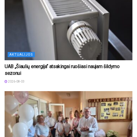
AKTUALIJOS
UAB „Šiaulių energija“ atsakingai ruošiasi naujam šildymo
sezonui
2026-08-03