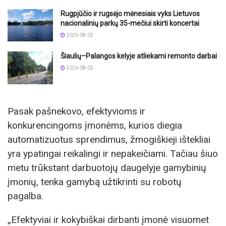
Rugpjūčio ir rugsėjo mėnesiais vyks Lietuvos
nacionalinių parkų 35-mečiui skirti koncertai
2026-08-05
Šiaulių–Palangos kelyje atliekami remonto darbai
2026-08-05
Pasak pašnekovo, efektyvioms ir
konkurencingoms įmonėms, kurios diegia
automatizuotus sprendimus, žmogiškieji ištekliai
yra ypatingai reikalingi ir nepakeičiami. Tačiau šiuo
metu trūkstant darbuotojų daugelyje gamybinių
įmonių, tenka gamybą užtikrinti su robotų
pagalba.
„Efektyviai ir kokybiškai dirbanti įmonė visuomet