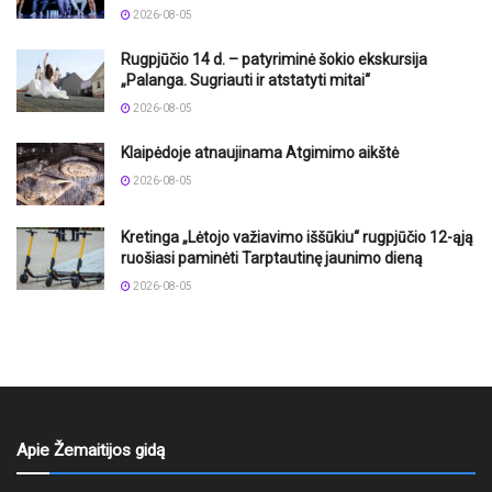
2026-08-05
Rugpjūčio 14 d. – patyriminė šokio ekskursija
„Palanga. Sugriauti ir atstatyti mitai“
2026-08-05
Klaipėdoje atnaujinama Atgimimo aikštė
2026-08-05
Kretinga „Lėtojo važiavimo iššūkiu“ rugpjūčio 12-ąją
ruošiasi paminėti Tarptautinę jaunimo dieną
2026-08-05
Apie Žemaitijos gidą