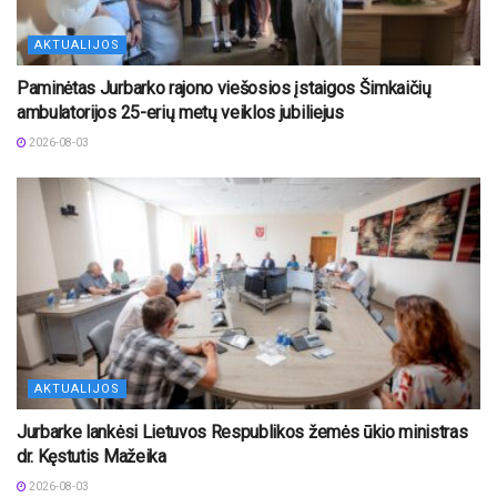
AKTUALIJOS
Paminėtas Jurbarko rajono viešosios įstaigos Šimkaičių
ambulatorijos 25-erių metų veiklos jubiliejus
2026-08-03
AKTUALIJOS
Jurbarke lankėsi Lietuvos Respublikos žemės ūkio ministras
dr. Kęstutis Mažeika
2026-08-03