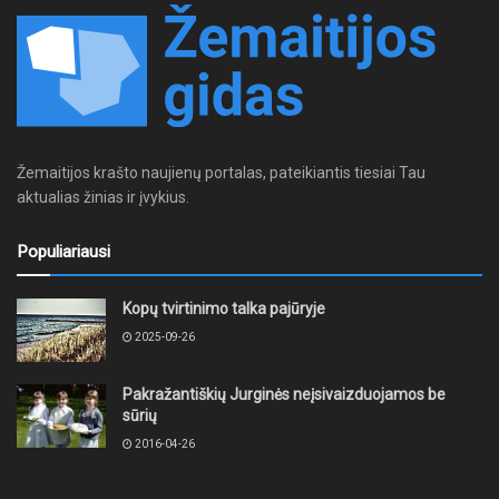
Žemaitijos krašto naujienų portalas, pateikiantis tiesiai Tau
aktualias žinias ir įvykius.
Populiariausi
Kopų tvirtinimo talka pajūryje
2025-09-26
Pakražantiškių Jurginės neįsivaizduojamos be
sūrių
2016-04-26