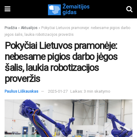
Pradžia
»
Aktualijos
»
Pokyčiai Lietuvos pramonėje: nebesame pigios darbo
jėgos šalis, laukia robotizacijos proveržis
Pokyčiai Lietuvos pramonėje:
nebesame pigios darbo jėgos
šalis, laukia robotizacijos
proveržis
Paulius Liškauskas
2025-01-27
Laikas: 3 min skaitymo