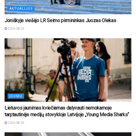
AKTUALIJOS
Joniškyje viešėjo LR Seimo pirmininkas Juozas Olekas
2026-08-03
ĮDOMU
Lietuvos jaunimas kviečiamas dalyvauti nemokamoje
tarptautinėje medijų stovykloje Latvijoje „Young Media Sharks“
2026-08-03