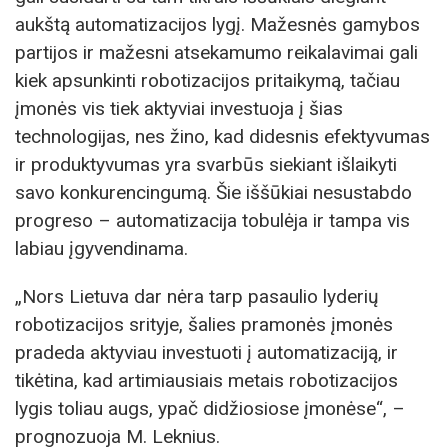
aukštą automatizacijos lygį. Mažesnės gamybos
partijos ir mažesni atsekamumo reikalavimai gali
kiek apsunkinti robotizacijos pritaikymą, tačiau
įmonės vis tiek aktyviai investuoja į šias
technologijas, nes žino, kad didesnis efektyvumas
ir produktyvumas yra svarbūs siekiant išlaikyti
savo konkurencingumą. Šie iššūkiai nesustabdo
progreso – automatizacija tobulėja ir tampa vis
labiau įgyvendinama.
„Nors Lietuva dar nėra tarp pasaulio lyderių
robotizacijos srityje, šalies pramonės įmonės
pradeda aktyviau investuoti į automatizaciją, ir
tikėtina, kad artimiausiais metais robotizacijos
lygis toliau augs, ypač didžiosiose įmonėse“, –
prognozuoja M. Leknius.