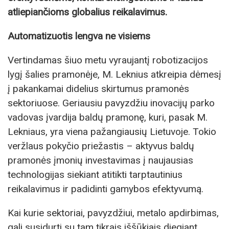
atliepiančioms globalius reikalavimus.
Automatizuotis lengva ne visiems
Vertindamas šiuo metu vyraujantį robotizacijos
lygį šalies pramonėje, M. Leknius atkreipia dėmesį
į pakankamai didelius skirtumus pramonės
sektoriuose. Geriausiu pavyzdžiu inovacijų parko
vadovas įvardija baldų pramonę, kuri, pasak M.
Lekniaus, yra viena pažangiausių Lietuvoje. Tokio
veržlaus pokyčio priežastis – aktyvus baldų
pramonės įmonių investavimas į naujausias
technologijas siekiant atitikti tarptautinius
reikalavimus ir padidinti gamybos efektyvumą.
Kai kurie sektoriai, pavyzdžiui, metalo apdirbimas,
gali susidurti su tam tikrais iššūkiais diegiant