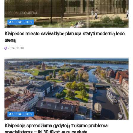
AKTUALIJOS
Klaipėdos miesto savivaldybė planuoja statyti modernią ledo
areną
2026-07-30
AKTUALIJOS
Klaipėdoje sprendžiama gydytojų trūkumo problema:
specialistams – iki 30 tūkst. eurų paskata