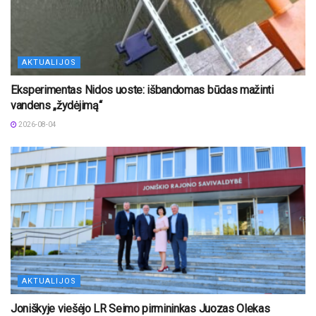
AKTUALIJOS
Eksperimentas Nidos uoste: išbandomas būdas mažinti
vandens „žydėjimą“
2026-08-04
AKTUALIJOS
Joniškyje viešėjo LR Seimo pirmininkas Juozas Olekas