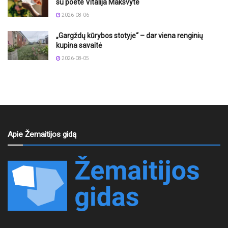
su poete Vitalija Maksvyte
2026-08-06
„Gargždų kūrybos stotyje“ – dar viena renginių
kupina savaitė
2026-08-05
Apie Žemaitijos gidą