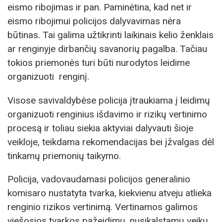
eismo ribojimas ir pan. Paminėtina, kad net ir
eismo ribojimui policijos dalyvavimas nėra
būtinas. Tai galima užtikrinti laikinais kelio ženklais
ar renginyje dirbančių savanorių pagalba. Tačiau
tokios priemonės turi būti nurodytos leidime
organizuoti renginį.
Visose savivaldybėse policija įtraukiama į leidimų
organizuoti renginius išdavimo ir rizikų vertinimo
procesą ir toliau siekia aktyviai dalyvauti šioje
veikloje, teikdama rekomendacijas bei įžvalgas dėl
tinkamų priemonių taikymo.
Policija, vadovaudamasi policijos generalinio
komisaro nustatyta tvarka, kiekvienu atveju atlieka
renginio rizikos vertinimą. Vertinamos galimos
viešosios tvarkos pažeidimų, nusikalstamų veikų,