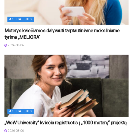
AKTUALIJOS
Moterys kviečiamos dalyvauti tarptautiniame moksliniame
tyrime „MELIORA“
2026-08-06
AKTUALIJOS
„WoW University“ kviečia registruotis į „1000 moterų“ projektą
2026-08-06