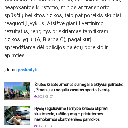
neapykantos kurstymo, minios ar transporto
spūsčių bei kitos rizikos, taip pat poreikis skubiai
reaguoti į įvykius. Atsižvelgiant į vertinimo
rezultatus, renginys priskiriamas tam tikram
rizikos lygiui (A, B arba C), pagal kurį
sprendžiama dėl policijos pajėgų poreikio ir
apimties.
Įdomu
paskaityti
Šilutės krašto žmonės su negalia aktyviai įsitraukė
į Žmonių su negalia vasaros sporto šventę
2026-08-07
Ryšių reguliavimo tarnyba kviečia stiprinti
skaitmeninį raštingumą – pristatomos
nemokamos skaitmeninės pamokos
2026-08-06