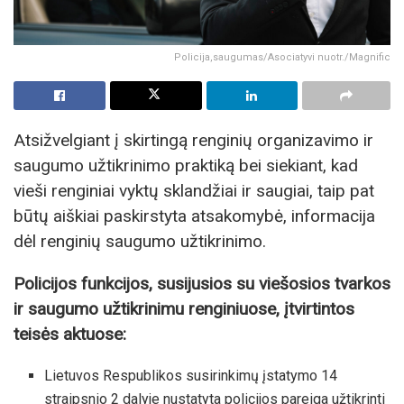
Policija,saugumas/Asociatyvi nuotr./Magnific
Atsižvelgiant į skirtingą renginių organizavimo ir
saugumo užtikrinimo praktiką bei siekiant, kad
vieši renginiai vyktų sklandžiai ir saugiai, taip pat
būtų aiškiai paskirstyta atsakomybė, informacija
dėl renginių saugumo užtikrinimo.
Policijos funkcijos, susijusios su viešosios tvarkos
ir saugumo užtikrinimu renginiuose, įtvirtintos
teisės aktuose:
Lietuvos Respublikos susirinkimų įstatymo 14
straipsnio 2 dalyje nustatyta policijos pareiga užtikrinti