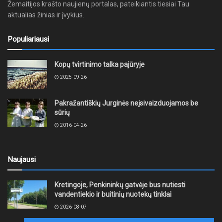
Žemaitijos krašto naujienų portalas, pateikiantis tiesiai Tau
aktualias žinias ir įvykius.
Populiariausi
Kopų tvirtinimo talka pajūryje
2025-09-26
Pakražantiškių Jurginės neįsivaizduojamos be
sūrių
2016-04-26
Naujausi
Kretingoje, Penkininkų gatvėje bus nutiesti
vandentiekio ir buitinių nuotekų tinklai
2026-08-07