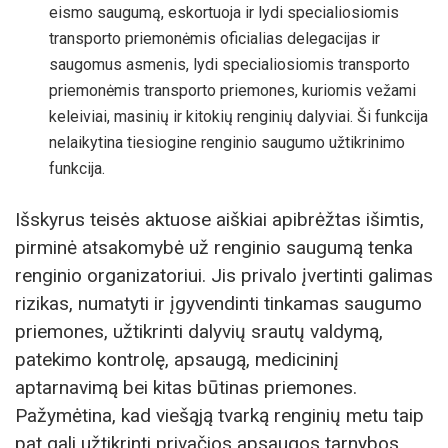
eismo saugumą, eskortuoja ir lydi specialiosiomis
transporto priemonėmis oficialias delegacijas ir
saugomus asmenis, lydi specialiosiomis transporto
priemonėmis transporto priemones, kuriomis vežami
keleiviai, masinių ir kitokių renginių dalyviai. Ši funkcija
nelaikytina tiesiogine renginio saugumo užtikrinimo
funkcija.
Išskyrus teisės aktuose aiškiai apibrėžtas išimtis,
pirminė atsakomybė už renginio saugumą tenka
renginio organizatoriui. Jis privalo įvertinti galimas
rizikas, numatyti ir įgyvendinti tinkamas saugumo
priemones, užtikrinti dalyvių srautų valdymą,
patekimo kontrolę, apsaugą, medicininį
aptarnavimą bei kitas būtinas priemones.
Pažymėtina, kad viešąją tvarką renginių metu taip
pat gali užtikrinti privačios apsaugos tarnybos,