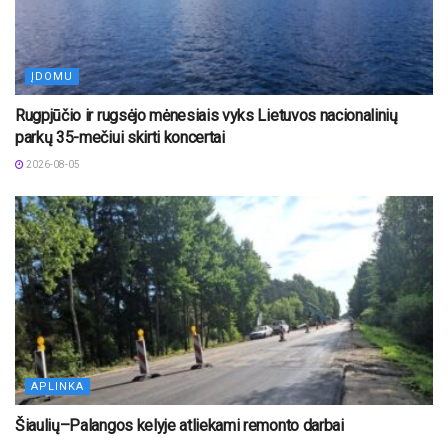
ĮDOMU
Rugpjūčio ir rugsėjo mėnesiais vyks Lietuvos nacionalinių
parkų 35-mečiui skirti koncertai
2026-08-05
APLINKA
Šiaulių–Palangos kelyje atliekami remonto darbai