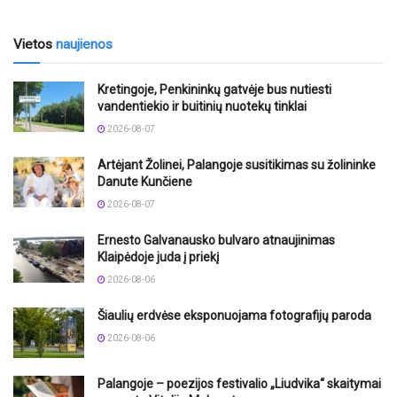
Vietos
naujienos
Kretingoje, Penkininkų gatvėje bus nutiesti
vandentiekio ir buitinių nuotekų tinklai
2026-08-07
Artėjant Žolinei, Palangoje susitikimas su žolininke
Danute Kunčiene
2026-08-07
Ernesto Galvanausko bulvaro atnaujinimas
Klaipėdoje juda į priekį
2026-08-06
Šiaulių erdvėse eksponuojama fotografijų paroda
2026-08-06
Palangoje – poezijos festivalio „Liudvika“ skaitymai