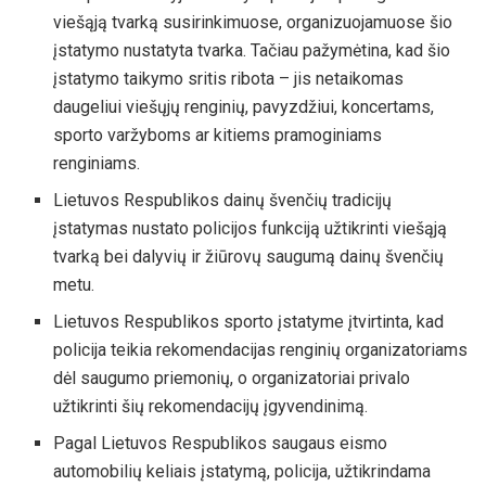
viešąją tvarką susirinkimuose, organizuojamuose šio
įstatymo nustatyta tvarka. Tačiau pažymėtina, kad šio
įstatymo taikymo sritis ribota – jis netaikomas
daugeliui viešųjų renginių, pavyzdžiui, koncertams,
sporto varžyboms ar kitiems pramoginiams
renginiams.
Lietuvos Respublikos dainų švenčių tradicijų
įstatymas nustato policijos funkciją užtikrinti viešąją
tvarką bei dalyvių ir žiūrovų saugumą dainų švenčių
metu.
Lietuvos Respublikos sporto įstatyme įtvirtinta, kad
policija teikia rekomendacijas renginių organizatoriams
dėl saugumo priemonių, o organizatoriai privalo
užtikrinti šių rekomendacijų įgyvendinimą.
Pagal Lietuvos Respublikos saugaus eismo
automobilių keliais įstatymą, policija, užtikrindama