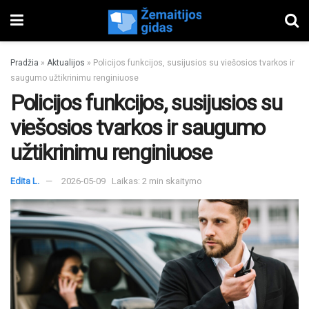
Pradžia
»
Aktualijos
»
Policijos funkcijos, susijusios su viešosios tvarkos ir
saugumo užtikrinimu renginiuose
Policijos funkcijos, susijusios su
viešosios tvarkos ir saugumo
užtikrinimu renginiuose
Edita L.
2026-05-09
Laikas: 2 min skaitymo