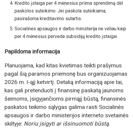
Kredito įstaiga per 4 mėnesius priima sprendimą dėl
paskolos suteikimo. Jei paskola suteikiama,
pasirašoma kreditavimo sutartis.
Socialinės apsaugos ir darbo ministerija ne vėliau kaip
per 4 mėnesius perveda subsidiją kredito įstaigai.
Papildoma informacija
Planuojama, kad kitas kvietimas teikti prašymus
pagal šią paramos priemonę bus organizuojamas
2026 m. I-ąjį ketvirtį. Detalią informaciją apie tai,
kas gali pretenduoti į finansinę paskatą jaunoms
šeimoms, įsigyjančioms pirmąjį būstą, finansinės
paskatos teikimo sąlygas galima rasti Socialinės
apsaugos ir darbo ministerijos interneto svetainės
skiltyje:
Noriu įsigyti ar išsinuomoti būstą.