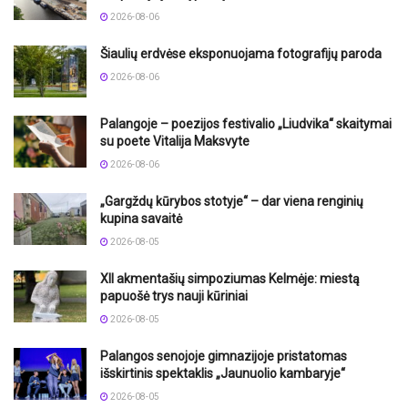
2026-08-06
Šiaulių erdvėse eksponuojama fotografijų paroda
2026-08-06
Palangoje – poezijos festivalio „Liudvika“ skaitymai
su poete Vitalija Maksvyte
2026-08-06
„Gargždų kūrybos stotyje“ – dar viena renginių
kupina savaitė
2026-08-05
XII akmentašių simpoziumas Kelmėje: miestą
papuošė trys nauji kūriniai
2026-08-05
Palangos senojoje gimnazijoje pristatomas
išskirtinis spektaklis „Jaunuolio kambaryje“
2026-08-05