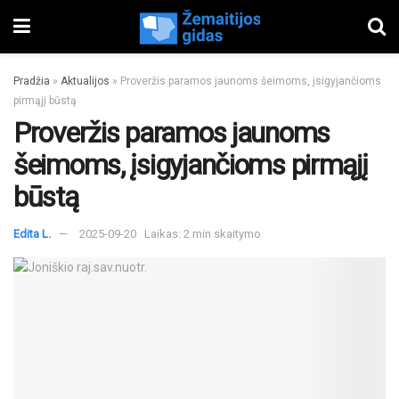
Pradžia
»
Aktualijos
»
Proveržis paramos jaunoms šeimoms, įsigyjančioms
pirmąjį būstą
Proveržis paramos jaunoms
šeimoms, įsigyjančioms pirmąjį
būstą
Edita L.
2025-09-20
Laikas: 2 min skaitymo