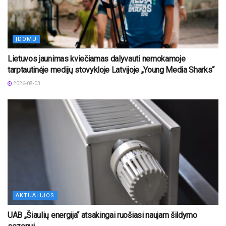
ĮDOMU
Lietuvos jaunimas kviečiamas dalyvauti nemokamoje
tarptautinėje medijų stovykloje Latvijoje „Young Media Sharks“
2026-08-03
AKTUALIJOS
UAB „Šiaulių energija“ atsakingai ruošiasi naujam šildymo