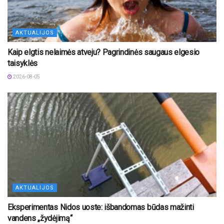
AKTUALIJOS
Kaip elgtis nelaimės atveju? Pagrindinės saugaus elgesio
taisyklės
2026-08-05
AKTUALIJOS
Eksperimentas Nidos uoste: išbandomas būdas mažinti
vandens „žydėjimą“