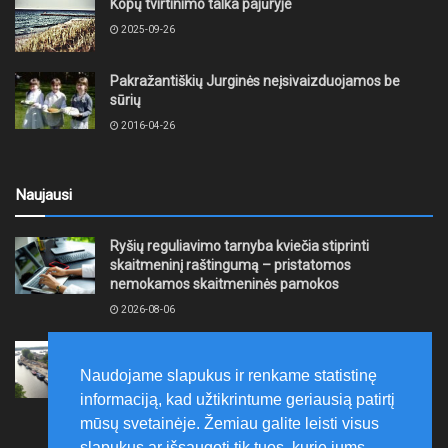
Kopų tvirtinimo talka pajūryje
2025-09-26
Pakražantiškių Jurginės neįsivaizduojamos be
sūrių
2016-04-26
Naujausi
Ryšių reguliavimo tarnyba kviečia stiprinti
skaitmeninį raštingumą – pristatomos
nemokamos skaitmeninės pamokos
2026-08-06
Ernesto Galvanausko bulvaro atnaujinimas
Klaipėdoje juda į priekį
Naudojame slapukus ir renkame statistinę
2026-08-06
informaciją, kad užtikrintume geriausią patirtį
mūsų svetainėje. Žemiau galite leisti visus
slapukus ar išsaugoti tik tuos, kurie jums