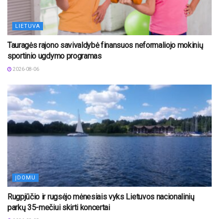
LIETUVA
Tauragės rajono savivaldybė finansuos neformaliojo mokinių
sportinio ugdymo programas
2026-08-06
ĮDOMU
Rugpjūčio ir rugsėjo mėnesiais vyks Lietuvos nacionalinių
parkų 35-mečiui skirti koncertai