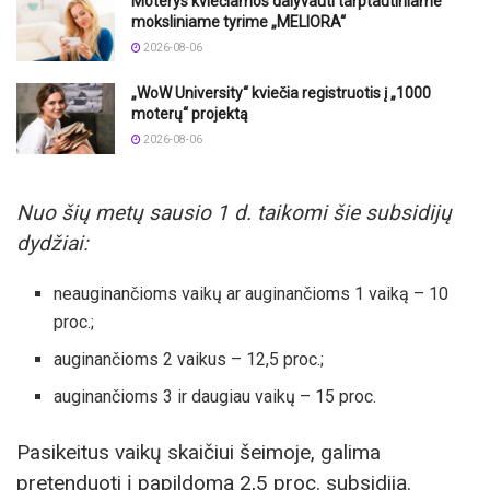
Moterys kviečiamos dalyvauti tarptautiniame
moksliniame tyrime „MELIORA“
2026-08-06
„WoW University“ kviečia registruotis į „1000
moterų“ projektą
2026-08-06
Nuo šių metų sausio 1 d. taikomi šie subsidijų
dydžiai:
neauginančioms vaikų ar auginančioms 1 vaiką – 10
proc.;
auginančioms 2 vaikus – 12,5 proc.;
auginančioms 3 ir daugiau vaikų – 15 proc.
Pasikeitus vaikų skaičiui šeimoje, galima
pretenduoti į papildomą 2,5 proc. subsidiją.