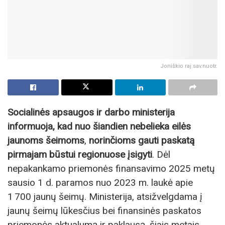
Joniškio raj.sav.nuotr.
Socialinės apsaugos ir darbo ministerija
informuoja, kad nuo šiandien nebelieka eilės
jaunoms šeimoms
,
norinčioms gauti paskatą
pirmajam būstui regionuose įsigyti
. Dėl
nepakankamo priemonės finansavimo 2025 metų
sausio 1 d. paramos nuo 2023 m. laukė apie
1 700 jaunų šeimų. Ministerija, atsižvelgdama į
jaunų šeimų lūkesčius bei finansinės paskatos
priemonės aktualumą ir paklausą, šiais metais