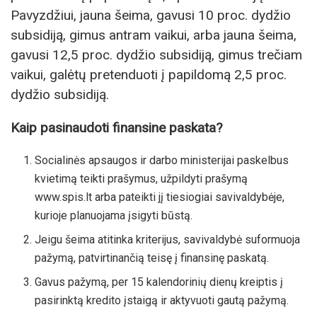
Pavyzdžiui, jauna šeima, gavusi 10 proc. dydžio
subsidiją, gimus antram vaikui, arba jauna šeima,
gavusi 12,5 proc. dydžio subsidiją, gimus trečiam
vaikui, galėtų pretenduoti į papildomą 2,5 proc.
dydžio subsidiją.
Kaip pasinaudoti finansine paskata?
Socialinės apsaugos ir darbo ministerijai paskelbus
kvietimą teikti prašymus, užpildyti prašymą
www.spis.lt arba pateikti jį tiesiogiai savivaldybėje,
kurioje planuojama įsigyti būstą.
Jeigu šeima atitinka kriterijus, savivaldybė suformuoja
pažymą, patvirtinančią teisę į finansinę paskatą.
Gavus pažymą, per 15 kalendorinių dienų kreiptis į
pasirinktą kredito įstaigą ir aktyvuoti gautą pažymą.