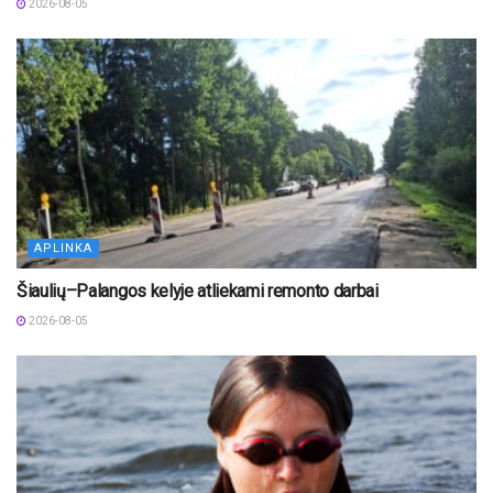
2026-08-05
APLINKA
Šiaulių–Palangos kelyje atliekami remonto darbai
2026-08-05