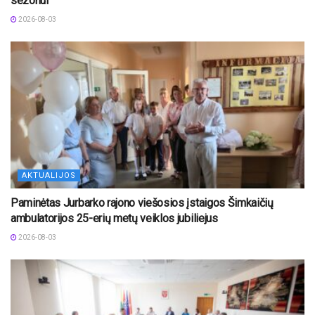
sezonui
2026-08-03
AKTUALIJOS
Paminėtas Jurbarko rajono viešosios įstaigos Šimkaičių
ambulatorijos 25-erių metų veiklos jubiliejus
2026-08-03