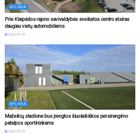
APLINKA
Prie Klaipėdos rajono savivaldybės sveikatos centro atsiras
daugiau vietų automobiliams
2026-07-30
APLINKA
Mažeikių stadione bus įrengtos šiuolaikiškos persirengimo
patalpos sportininkams
2026-07-29