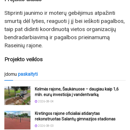
Stiprinti jaunimo ir moterų gebėjimus atpažinti
smurtą dėl lyties, reaguoti į jį bei ieškoti pagalbos,
taip pat didinti koordinuotą vietos organizacijų
bendradarbiavimą ir pagalbos prieinamumą
Raseinių rajone.
Projekto veiklos
Įdomu
paskaityti
Kelmės rajone, Šaukėnuose – daugiau kaip 1,6
mln. eurų investicija į vandentvarką
2026-08-04
Kretingos rajone oficialiai atidarytas
rekonstruotas Salantų gimnazijos stadionas
2026-08-03