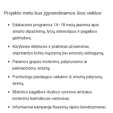
Projekto metu bus įgyvendinamos šios veiklos:
Edukacinės programos 14–18 metų jaunimui apie
smurto atpažinimą, lyčių stereotipus ir pagalbos
galimybes;
Kūrybinės dirbtuvės ir praktiniai užsiėmimai,
stiprinantys kritinį mąstymą bei emocinį raštingumą;
Paramos grupės moterims, patyrusioms ar
patiriančioms smurtą;
Psichologo paslaugos vaikams iš smurtą patyrusių
šeimų;
Mobilios pagalbos išvykos vyresnio amžiaus
moterims kaimiškose vietovėse;
Informacinė kampanija Raseinių rajono bendruomenei.