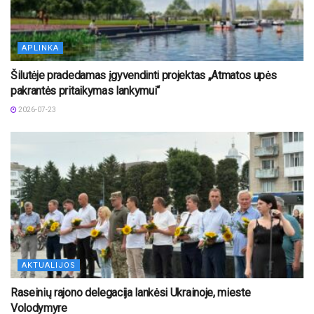
APLINKA
Šilutėje pradedamas įgyvendinti projektas „Atmatos upės
pakrantės pritaikymas lankymui“
2026-07-23
AKTUALIJOS
Raseinių rajono delegacija lankėsi Ukrainoje, mieste
Volodymyre