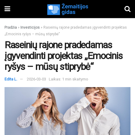
Pradžia
»
Investicijos
»
Raseinių rajone pradedamas įgyvendinti projektas
„Emocinis ryšys – mūsų stiprybė“
Raseinių rajone pradedamas
įgyvendinti projektas „Emocinis
ryšys – mūsų stiprybė“
Edita L.
2026-03-03
Laikas: 1 min skaitymo