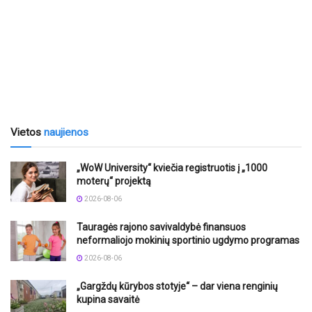
Vietos
naujienos
„WoW University“ kviečia registruotis į „1000
moterų“ projektą
2026-08-06
Tauragės rajono savivaldybė finansuos
neformaliojo mokinių sportinio ugdymo programas
2026-08-06
„Gargždų kūrybos stotyje“ – dar viena renginių
kupina savaitė