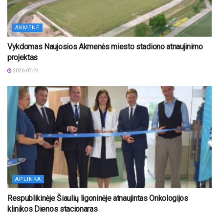
AKMENĖ
Vykdomas Naujosios Akmenės miesto stadiono atnaujinimo
projektas
2026-07-24
APLINKA
Respublikinėje Šiaulių ligoninėje atnaujintas Onkologijos
klinikos Dienos stacionaras