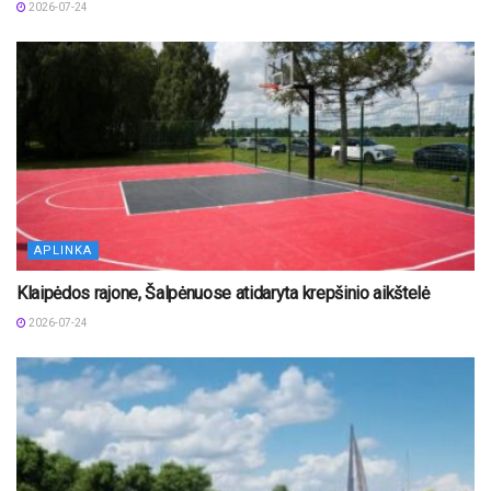
2026-07-24
APLINKA
Klaipėdos rajone, Šalpėnuose atidaryta krepšinio aikštelė
2026-07-24