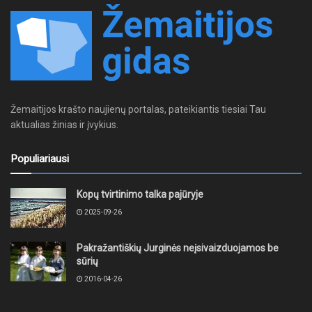
Žemaitijos krašto naujienų portalas, pateikiantis tiesiai Tau
aktualias žinias ir įvykius.
Populiariausi
Kopų tvirtinimo talka pajūryje
2025-09-26
Pakražantiškių Jurginės neįsivaizduojamos be
sūrių
2016-04-26