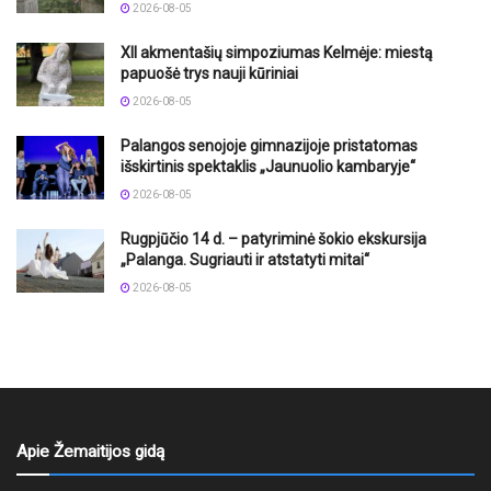
2026-08-05
XII akmentašių simpoziumas Kelmėje: miestą
papuošė trys nauji kūriniai
2026-08-05
Palangos senojoje gimnazijoje pristatomas
išskirtinis spektaklis „Jaunuolio kambaryje“
2026-08-05
Rugpjūčio 14 d. – patyriminė šokio ekskursija
„Palanga. Sugriauti ir atstatyti mitai“
2026-08-05
Apie Žemaitijos gidą