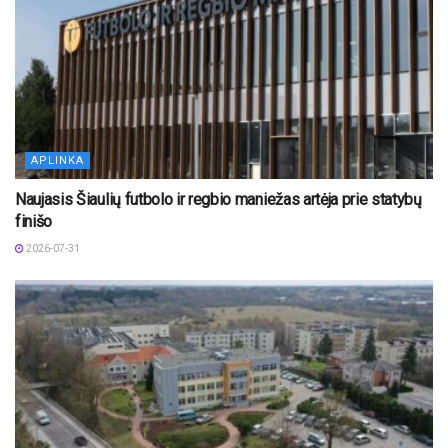
APLINKA
Naujasis Šiaulių futbolo ir regbio maniežas artėja prie statybų
finišo
2026-07-31