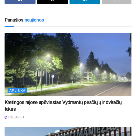
Panašios
naujienos
APLINKA
Kretingos rajone apšviestas Vydmantų pėsčiųjų ir dviračių
takas
2026-07-31