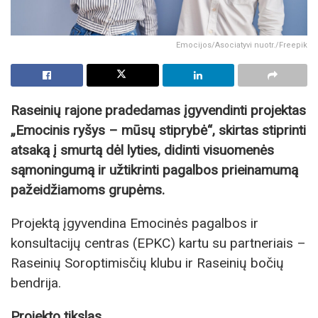
Emocijos/Asociatyvi nuotr./Freepik
Raseinių rajone pradedamas įgyvendinti projektas
„Emocinis ryšys – mūsų stiprybė“, skirtas stiprinti
atsaką į smurtą dėl lyties, didinti visuomenės
sąmoningumą ir užtikrinti pagalbos prieinamumą
pažeidžiamoms grupėms.
Projektą įgyvendina Emocinės pagalbos ir
konsultacijų centras (EPKC) kartu su partneriais –
Raseinių Soroptimisčių klubu ir Raseinių bočių
bendrija.
Projekto tikslas