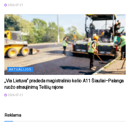
2026-07-21
AKTUALIJOS
„Via Lietuva“ pradeda magistralinio kelio A11 Šiauliai–Palanga
ruožo atnaujinimą Telšių rajone
2026-07-21
Reklama