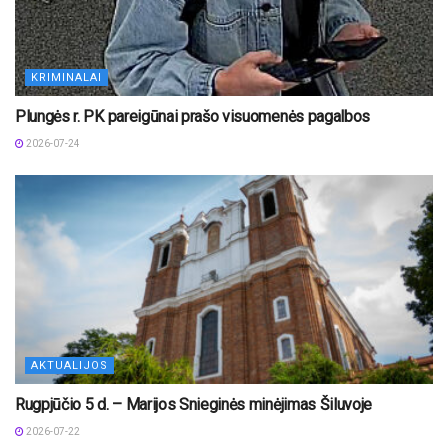
KRIMINALAI
Plungės r. PK pareigūnai prašo visuomenės pagalbos
2026-07-24
AKTUALIJOS
Rugpjūčio 5 d. – Marijos Snieginės minėjimas Šiluvoje
2026-07-22