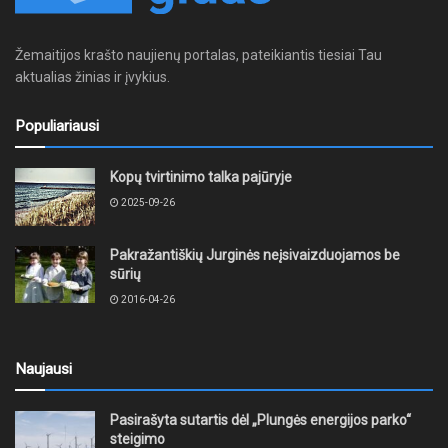
Žemaitijos krašto naujienų portalas, pateikiantis tiesiai Tau
aktualias žinias ir įvykius.
Populiariausi
Kopų tvirtinimo talka pajūryje
2025-09-26
Pakražantiškių Jurginės neįsivaizduojamos be
sūrių
2016-04-26
Naujausi
Pasirašyta sutartis dėl „Plungės energijos parko“
steigimo