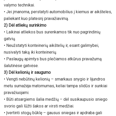
valymo technikai.
• Jei įmanoma, perstatyti automobilius į kiemus ar aikšteles,
paliekant kuo platesnį pravažiavimą.
2) Dėl atliekų surinkimo
• Laikinai atliekos bus surenkamos tik nuo pagrindinių
gatvių.
• Neužstatyti konteinerių aikštelių ir, esant galimybei,
nusivalyti taką iki konteinerių.
• Paslaugų apimtys bus plečiamos atkūrus pravažumą
šalutinėse gatvėse.
3) Dėl kelionių ir saugumo
• Vengti nebūtinų kelionių – smarkaus snygio ir lijundros
metu sumažėja matomumas, keliai tampa slidūs ir sunkiai
pravažiuojami.
• Būti atsargiems šalia medžių – dėl susikaupusio sniego
svorio gali lūžti šakos ar virsti medžiai.
• Įvertinti stogų būklę – gausus sniegas ir apdraba gali