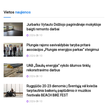
Vietos
naujienos
Jurbarko Vytauto Didžiojo pagrindinėje mokykloje
baigti remonto darbai
2026-08-10
Plungės rajono savivaldybės taryba pritarė
asociacijos „Plungės energijos parkas“ steigimui
2026-08-10
UAB „Šiaulių energija“ vykdo šilumos tinklų
rekonstravimo darbus
2026-08-10
Rugpjūčio 20-23 dienomis į Šventąją vėl kviečia
tarptautinis baikerių paplūdimio ir muzikos
festivalis BEACH BIKE FEST
2026-08-10