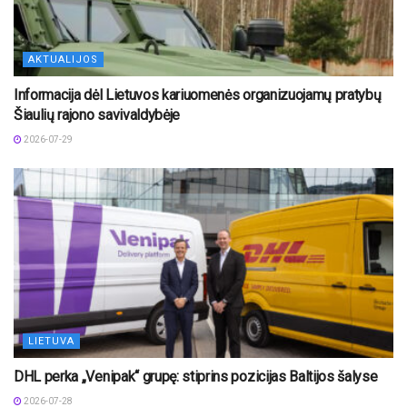
AKTUALIJOS
Informacija dėl Lietuvos kariuomenės organizuojamų pratybų
Šiaulių rajono savivaldybėje
2026-07-29
LIETUVA
DHL perka „Venipak“ grupę: stiprins pozicijas Baltijos šalyse
2026-07-28