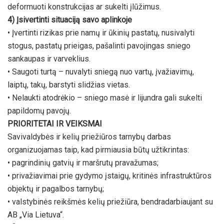
deformuoti konstrukcijas ar sukelti įlūžimus.
4) Įsivertinti situaciją savo aplinkoje
• Įvertinti rizikas prie namų ir ūkinių pastatų, nusivalyti
stogus, pastatų prieigas, pašalinti pavojingas sniego
sankaupas ir varveklius.
• Saugoti turtą – nuvalyti sniegą nuo vartų, įvažiavimų,
laiptų, takų, barstyti slidžias vietas.
• Nelaukti atodrėkio – sniego masė ir lijundra gali sukelti
papildomų pavojų.
PRIORITETAI IR VEIKSMAI
Savivaldybės ir kelių priežiūros tarnybų darbas
organizuojamas taip, kad pirmiausia būtų užtikrintas:
• pagrindinių gatvių ir maršrutų pravažumas;
• privažiavimai prie gydymo įstaigų, kritinės infrastruktūros
objektų ir pagalbos tarnybų;
• valstybinės reikšmės kelių priežiūra, bendradarbiaujant su
AB „Via Lietuva“.