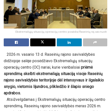
Ekstremaliųjų situacijų operacijų centro posėdis/Raseinių raj.sav.nuotr.
2026 m. vasario 13 d. Raseinių rajono savivaldybės
didžiojoje salėje posėdžiavo Ekstremaliųjų situacijų
operacijų centro (OC) nariai, kurie vienbalsiai
priėmė
sprendimą skelbti ekstremaliąją situaciją visoje Raseinių
rajono savivaldybės teritorijoje dėl intensyvaus ir ilgalaikio
snygio, vietomis lijundros, plikledžio ir šlapio sniego
apdrabos.
Atsižvelgdamas į Ekstremaliųjų situacijų operacijų centro
sprendimą, Raseinių rajono savivaldybės meras 2026 m.