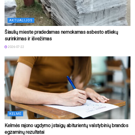
AKTUALIJOS
Šiaulių mieste pradedamas nemokamas asbesto atliekų
surinkimas ir išvežimas
2026-07-22
KELMĖ
Kelmės rajono ugdymo įstaigų abiturientų valstybinių brandos
egzaminų rezultatai