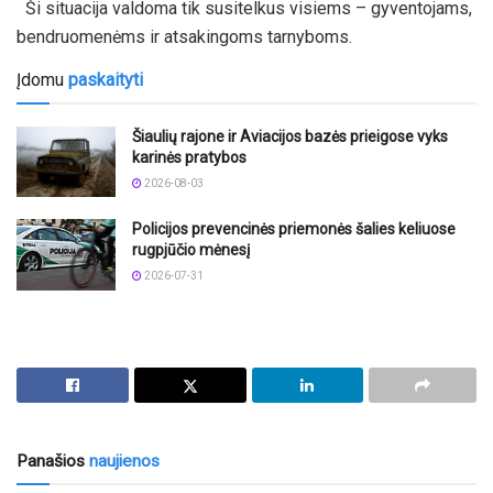
Ši situacija valdoma tik susitelkus visiems – gyventojams,
bendruomenėms ir atsakingoms tarnyboms.
Įdomu
paskaityti
Šiaulių rajone ir Aviacijos bazės prieigose vyks
karinės pratybos
2026-08-03
Policijos prevencinės priemonės šalies keliuose
rugpjūčio mėnesį
2026-07-31
Panašios
naujienos