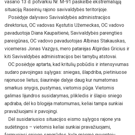
vasario 13 d. potvarkiu Nr. M-91 paskelbė ekstremaliąją
situaciją Raseinių rajono savivaldybės teritorijoje.
Posėdyje dalyvavo Savivaldybės administracijos
direktorius, OC vadovas Kęstutis Užemeckas, OC vadovo
pavaduotoja Diana Kaupaitienė, Savivaldybės parengties
pareigūnas, OC vadovo pavaduotojas Albinas Stakauskas,
vicemeras Jonas Vazgys, mero patarėjas Algirdas Gricius ir
kiti Savivaldybės administracijos bei tarnybų atstovai.
OC posėdyje aptarta, kad kritulių pobūdis ir intensyvumas
sudaro pavojingas sąlygas: sniegas, šlapdriba, pietiniuose
rajonuose lietus; šiaurinėje dalyje daug kur numatomas
smarkus snygis, pustymas, vietomis pūga. Vietomis
galimas lijundros susidarymas, plikledis ir šlapio sniego
apdraba, dėl ko blogėja matomumas, keliai tampa sunkiai
pravažiuojami ir pavojingi.
Dėl susidariusios situacijos eismo sąlygos rajone yra
sudėtingos – vietomis keliai sunkiai pravažiuojami,
formuojasi sniego sangrūdos, kyla grėsmė gyventojų