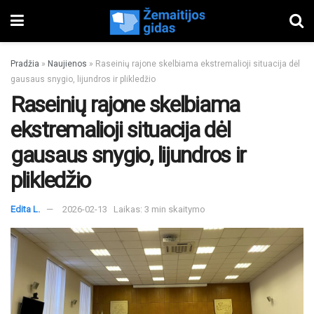
Pradžia
»
Naujienos
»
Raseinių rajone skelbiama ekstremalioji situacija dėl
gausaus snygio, lijundros ir plikledžio
Raseinių rajone skelbiama
ekstremalioji situacija dėl
gausaus snygio, lijundros ir
plikledžio
Edita L.
2026-02-13
Laikas: 3 min skaitymo