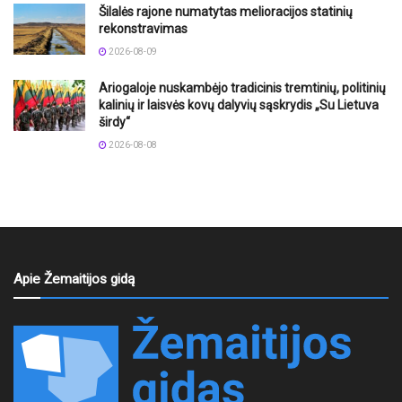
Šilalės rajone numatytas melioracijos statinių
rekonstravimas
2026-08-09
Ariogaloje nuskambėjo tradicinis tremtinių, politinių
kalinių ir laisvės kovų dalyvių sąskrydis „Su Lietuva
širdy“
2026-08-08
Apie Žemaitijos gidą