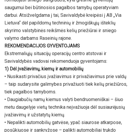
saugumui bei būtinosios pagalbos tarnybų operatyviam
darbui. Atsižvelgdama į tai, Savivaldybė kreipėsi į AB „Via
Lietuva“ dėl papildomų techninių ir žmogiškųjų išteklių
skyrimo valstybinės reikšmės kelių priežiūrai ir sniego
valymo darbams Raseinių rajone.
REKOMENDACIJOS GYVENTOJAMS
Ekstremaliųjų situacijų operacijų centro atstovai ir
Savivaldybės vadovai rekomenduoja gyventojams:
1) Dėl įvažiavimų, kiemų ir automobilių
• Nusikasti privačius įvažiavimus ir privažiavimus prie valdų
– taip sudarysite galimybes privažiuoti tiek kelių priežiūros,
tiek pagalbos tarnyboms.
• Daugiabučių namų kiemus valyti bendruomeniškai – šiuo
metu daugelyje vietų technika neįvažiuoja dėl susiaurėjusių
įvažiavimų ir užstatytų kiemų.
• Nepalikti automobilių gatvėse, ypač siaurose atkarpose,
posūkiuose ir sankryžose – palikti automobiliai trukdo