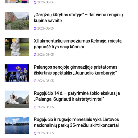
2026-08-06
„Gargždų kūrybos stotyje“ – dar viena renginių
kupina savaitė
2026-08-05
XII akmentašių simpoziumas Kelmėje: miestą
papuošė trys nauji kūriniai
2026-08-05
Palangos senojoje gimnazijoje pristatomas
išskirtinis spektaklis „Jaunuolio kambaryje“
2026-08-05
Rugpjūčio 14 d. – patyriminė šokio ekskursija
„Palanga. Sugriauti ir atstatyti mitai“
2026-08-05
Rugpjūčio ir rugsėjo mėnesiais vyks Lietuvos
nacionalinių parkų 35-mečiui skirti koncertai
2026-08-05