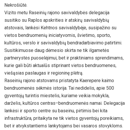
Nekrošiūtė.
Vizito metu Raseinių rajono savivaldybės delegacija
susitiko su Raplos apskrities ir atskirų savivaldybių
atstovais, lankėsi Kehtnos savivaldybėje, susipažino su
vietos bendruomenių iniciatyvomis, švietimo, sporto,
kultūros, verslo ir savivaldybių bendradarbiavimo patirtimi.
Susitikimuose daug dėmesio skirta ne tik ilgametės
partnerystės puoselėjimui, bet ir praktiniams sprendimams,
kurie gali būti aktualūs stiprinant vietos bendruomenes,
viešąsias paslaugas ir regioninę plėtrą.
Raseinių rajono atstovams pristatyta Kaerepere kaimo
bendruomenės sėkmės istorija. Tai nedidelis, apie 500
gyventojų turintis miestelis, kuriame veikia mokykla,
darželis, kultūros centras–bendruomenės namai. Delegacija
lankėsi ir sporto centre su baseinu, pirtimis bei kita
infrastruktūra, pritaikyta ne tik vietos gyventojų poreikiams,
bet ir atvykstantiems lankytojams bei vasaros stovykloms.