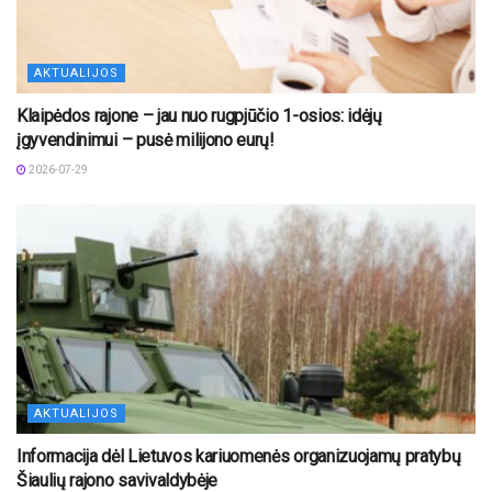
AKTUALIJOS
Klaipėdos rajone – jau nuo rugpjūčio 1-osios: idėjų
įgyvendinimui – pusė milijono eurų!
2026-07-29
AKTUALIJOS
Informacija dėl Lietuvos kariuomenės organizuojamų pratybų
Šiaulių rajono savivaldybėje