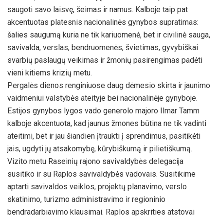
saugoti savo laisvę, šeimas ir namus. Kalboje taip pat
akcentuotas platesnis nacionalinės gynybos supratimas:
šalies saugumą kuria ne tik kariuomenė, bet ir civilinė sauga,
savivalda, verslas, bendruomenės, švietimas, gyvybiškai
svarbių paslaugų veikimas ir žmonių pasirengimas padėti
vieni kitiems krizių metu.
Pergalės dienos renginiuose daug dėmesio skirta ir jaunimo
vaidmeniui valstybės ateityje bei nacionalinėje gynyboje.
Estijos gynybos lygos vado generolo majoro Ilmar Tamm
kalboje akcentuota, kad jaunus žmones būtina ne tik vadinti
ateitimi, bet ir jau šiandien įtraukti į sprendimus, pasitikėti
jais, ugdyti jų atsakomybę, kūrybiškumą ir pilietiškumą.
Vizito metu Raseinių rajono savivaldybės delegacija
susitiko ir su Raplos savivaldybės vadovais. Susitikime
aptarti savivaldos veiklos, projektų planavimo, verslo
skatinimo, turizmo administravimo ir regioninio
bendradarbiavimo klausimai. Raplos apskrities atstovai