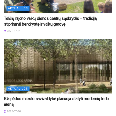
AKTUALIJOS
Telšių rajono vaikų dienos centrų sąskrydis – tradicija,
stiprinanti bendrystę ir vaikų gerovę
2026-07-31
AKTUALIJOS
Klaipėdos miesto savivaldybė planuoja statyti modernią ledo
areną
2026-07-30