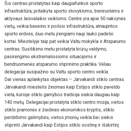
Šis centras pristatytas kaip daugiafunkcė sporto
infrastruktūra, pritaikyta sporto stovykloms, treniruotėms ir
aktyvaus laisvalaikio veikloms. Centre yra apie 50 nakvynės
vietų, veikia baseino ir poilsio infrastruktūra, atnaujintos
sporto erdvės, šiuo metu įrengiami nauji lauko padelio
kortai. Miestelyje taip pat veikia Valtu mokykla ir Atsparumo
centras. Susitikimo metu pristatyta krizių valdymo,
pasirengimo ekstremaliosioms situacijoms ir
bendruomenės atsparumo stiprinimo praktika. Vėliau
delegacija susipažino su Valtu sporto centro veikla.
Dar vienas aplankytas objektas – Järvakandi stiklo centras.
Järvakandi miestelis žinomas kaip Estijos stiklo paveldo
vieta, kurioje stiklo gamybos tradicija siekia daugiau kaip
140 metų. Delegacijai pristatyta stiklo centro misija, vietos
stiklo pramonės ir žiedinės ekonomikos kryptis, stiklo
perdirbimo galimybės, vietos įmonių veikla bei siekis
stiprinti Järvakandi kaip Estijos stiklo sostinę ir išskirtinį