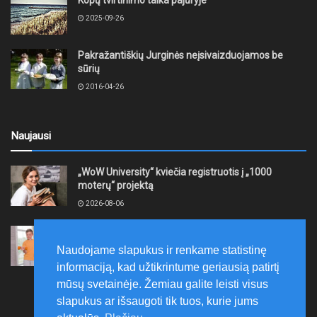
Kopų tvirtinimo talka pajūryje
2025-09-26
Pakražantiškių Jurginės neįsivaizduojamos be
sūrių
2016-04-26
Naujausi
„WoW University“ kviečia registruotis į „1000
moterų“ projektą
2026-08-06
Tauragės rajono savivaldybė finansuos
neformaliojo mokinių sportinio ugdymo programas
Naudojame slapukus ir renkame statistinę
2026-08-06
informaciją, kad užtikrintume geriausią patirtį
mūsų svetainėje. Žemiau galite leisti visus
slapukus ar išsaugoti tik tuos, kurie jums