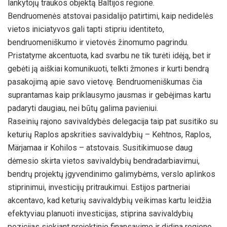
lankytojų traukos objektą Baltijos regione.
Bendruomenės atstovai pasidalijo patirtimi, kaip nedidelės
vietos iniciatyvos gali tapti stipriu identiteto,
bendruomeniškumo ir vietovės žinomumo pagrindu.
Pristatyme akcentuota, kad svarbu ne tik turėti idėją, bet ir
gebėti ją aiškiai komunikuoti, telkti žmones ir kurti bendrą
pasakojimą apie savo vietovę. Bendruomeniškumas čia
suprantamas kaip priklausymo jausmas ir gebėjimas kartu
padaryti daugiau, nei būtų galima pavieniui.
Raseinių rajono savivaldybės delegacija taip pat susitiko su
keturių Raplos apskrities savivaldybių – Kehtnos, Raplos,
Märjamaa ir Kohilos – atstovais. Susitikimuose daug
dėmesio skirta vietos savivaldybių bendradarbiavimui,
bendrų projektų įgyvendinimo galimybėms, verslo aplinkos
stiprinimui, investicijų pritraukimui. Estijos partneriai
akcentavo, kad keturių savivaldybių veikimas kartu leidžia
efektyviau planuoti investicijas, stiprina savivaldybių
pozicijas siekiant projektinio finansavimo ir didina regiono