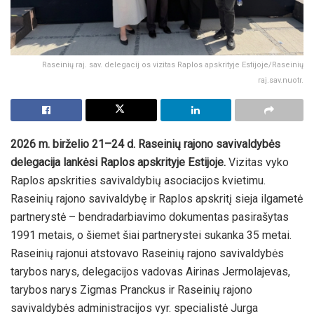
Raseinių raj. sav. delegacij os vizitas Raplos apskrityje Estijoje/Raseinių
raj.sav.nuotr.
2026 m. birželio 21–24 d. Raseinių rajono savivaldybės
delegacija lankėsi Raplos apskrityje Estijoje.
Vizitas vyko
Raplos apskrities savivaldybių asociacijos kvietimu.
Raseinių rajono savivaldybę ir Raplos apskritį sieja ilgametė
partnerystė – bendradarbiavimo dokumentas pasirašytas
1991 metais, o šiemet šiai partnerystei sukanka 35 metai.
Raseinių rajonui atstovavo Raseinių rajono savivaldybės
tarybos narys, delegacijos vadovas Airinas Jermolajevas,
tarybos narys Zigmas Pranckus ir Raseinių rajono
savivaldybės administracijos vyr. specialistė Jurga