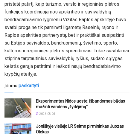
pristatė patirtį, kaip turizmo, verslo ir regioninės plėtros
funkcijos koordinuojamos apskrities ir savivaldybių
bendradarbiavimo lygmeniu.Vizitas Raplos apskrityje buvo
svarbi proga ne tik paminėti ilgametę Raseinių rajono ir
Raplos apskrities partnerystę, bet ir praktiškai susipažinti
su Estijos savivaldos, bendruomenių, švietimo, sporto,
kultūros ir regioninės plėtros sprendimais. Tokie susitikimai
stiprina tarptautinius savivaldybių ryšius, sudaro sąlygas
keistis gerąja patirtimi ir ieškoti naujų bendradarbiavimo
krypčių ateityje.
Įdomu
paskaityti
Eksperimentas Nidos uoste: išbandomas būdas
mažinti vandens „žydėjimą“
2026-08-04
Joniškyje viešėjo LR Seimo pirmininkas Juozas
Olekas