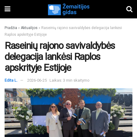
Pradžia
»
Aktualijos
»
Raseinių rajono savivaldybės delegacija lankėsi
Raplos apskrityje Estijoje
Raseinių rajono savivaldybės
delegacija lankėsi Raplos
apskrityje Estijoje
Edita L.
2026-06-25
Laikas: 3 min skaitymo