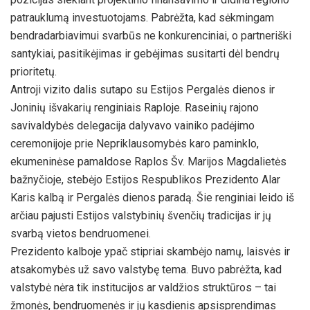
patrauklumą investuotojams. Pabrėžta, kad sėkmingam
bendradarbiavimui svarbūs ne konkurenciniai, o partneriški
santykiai, pasitikėjimas ir gebėjimas susitarti dėl bendrų
prioritetų.
Antroji vizito dalis sutapo su Estijos Pergalės dienos ir
Joninių išvakarių renginiais Raploje. Raseinių rajono
savivaldybės delegacija dalyvavo vainiko padėjimo
ceremonijoje prie Nepriklausomybės karo paminklo,
ekumeninėse pamaldose Raplos Šv. Marijos Magdalietės
bažnyčioje, stebėjo Estijos Respublikos Prezidento Alar
Karis kalbą ir Pergalės dienos paradą. Šie renginiai leido iš
arčiau pajusti Estijos valstybinių švenčių tradicijas ir jų
svarbą vietos bendruomenei.
Prezidento kalboje ypač stipriai skambėjo namų, laisvės ir
atsakomybės už savo valstybę tema. Buvo pabrėžta, kad
valstybė nėra tik institucijos ar valdžios struktūros – tai
žmonės, bendruomenės ir jų kasdienis apsisprendimas