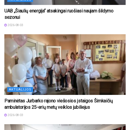
UAB „Šiaulių energija“ atsakingai ruošiasi naujam šildymo
sezonui
2026-08-03
AKTUALIJOS
Paminėtas Jurbarko rajono viešosios įstaigos Šimkaičių
ambulatorijos 25-erių metų veiklos jubiliejus
2026-08-03