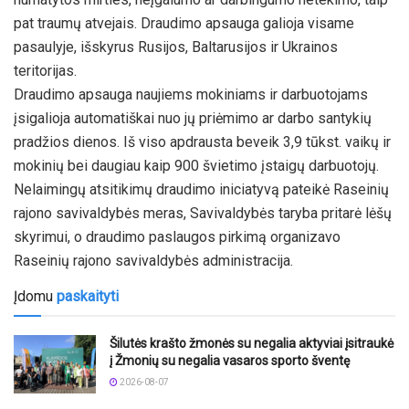
pat traumų atvejais. Draudimo apsauga galioja visame
pasaulyje, išskyrus Rusijos, Baltarusijos ir Ukrainos
teritorijas.
Draudimo apsauga naujiems mokiniams ir darbuotojams
įsigalioja automatiškai nuo jų priėmimo ar darbo santykių
pradžios dienos. Iš viso apdrausta beveik 3,9 tūkst. vaikų ir
mokinių bei daugiau kaip 900 švietimo įstaigų darbuotojų.
Nelaimingų atsitikimų draudimo iniciatyvą pateikė Raseinių
rajono savivaldybės meras, Savivaldybės taryba pritarė lėšų
skyrimui, o draudimo paslaugos pirkimą organizavo
Raseinių rajono savivaldybės administracija.
Įdomu
paskaityti
Šilutės krašto žmonės su negalia aktyviai įsitraukė
į Žmonių su negalia vasaros sporto šventę
2026-08-07