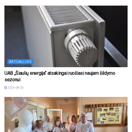
AKTUALIJOS
UAB „Šiaulių energija“ atsakingai ruošiasi naujam šildymo
sezonui
2026-08-03