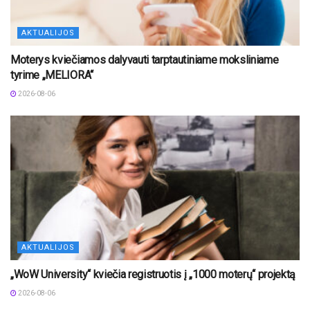
AKTUALIJOS
Moterys kviečiamos dalyvauti tarptautiniame moksliniame
tyrime „MELIORA“
2026-08-06
AKTUALIJOS
„WoW University“ kviečia registruotis į „1000 moterų“ projektą
2026-08-06