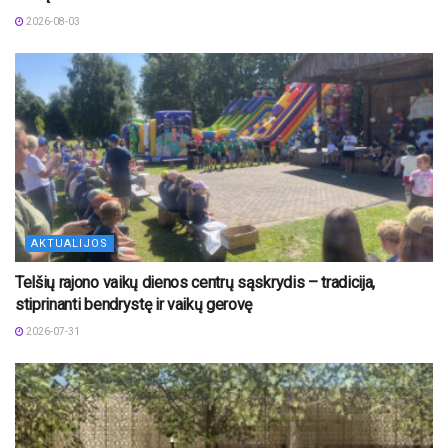
2026-08-03
AKTUALIJOS
Telšių rajono vaikų dienos centrų sąskrydis – tradicija,
stiprinanti bendrystę ir vaikų gerovę
2026-07-31