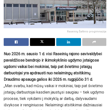
Raseinių Šaltinio progimnazija
Nuo 2026 m. sausio 1 d. visi Raseinių rajono savivaldybei
pavaldžiose bendrojo ir ikimokyklinio ugdymo įstaigose
ugdomi vaikai bei mokiniai, taip pat švietimo įstaigų
darbuotojai yra apdrausti nuo nelaimingų atsitikimų.
Draudimo apsauga galios iki 2026 m. rugpjūčio 31 d.
„Man svarbu, kad mūsų vaikai ir mokiniai, taip pat švietimo
įstaigų darbuotojai kasdien jaustųsi saugiau – tiek ugdymo
procese, tiek vykdami į mokyklą ar darbą, dalyvaudami
išvykose ir renginiuose. Nelaimingi atsitikimai dažniausiai