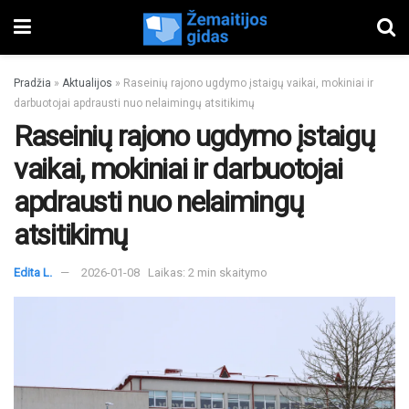
Pradžia
»
Aktualijos
»
Raseinių rajono ugdymo įstaigų vaikai, mokiniai ir
darbuotojai apdrausti nuo nelaimingų atsitikimų
Raseinių rajono ugdymo įstaigų
vaikai, mokiniai ir darbuotojai
apdrausti nuo nelaimingų
atsitikimų
Edita L.
2026-01-08
Laikas: 2 min skaitymo