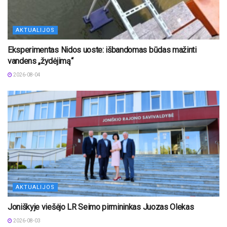
AKTUALIJOS
Eksperimentas Nidos uoste: išbandomas būdas mažinti
vandens „žydėjimą“
2026-08-04
AKTUALIJOS
Joniškyje viešėjo LR Seimo pirmininkas Juozas Olekas
2026-08-03