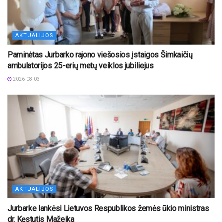
AKTUALIJOS
Paminėtas Jurbarko rajono viešosios įstaigos Šimkaičių
ambulatorijos 25-erių metų veiklos jubiliejus
2026-08-03
AKTUALIJOS
Jurbarke lankėsi Lietuvos Respublikos žemės ūkio ministras
dr. Kęstutis Mažeika