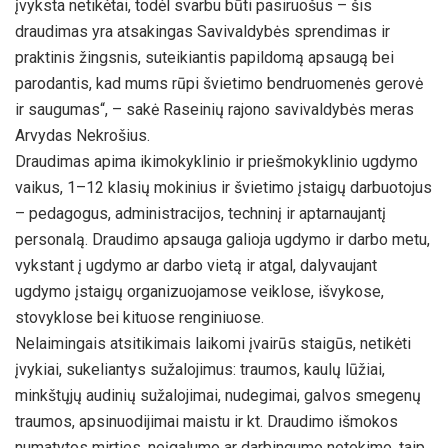
įvyksta netikėtai, todėl svarbu būti pasiruošus – šis
draudimas yra atsakingas Savivaldybės sprendimas ir
praktinis žingsnis, suteikiantis papildomą apsaugą bei
parodantis, kad mums rūpi švietimo bendruomenės gerovė
ir saugumas“, – sakė Raseinių rajono savivaldybės meras
Arvydas Nekrošius.
Draudimas apima ikimokyklinio ir priešmokyklinio ugdymo
vaikus, 1–12 klasių mokinius ir švietimo įstaigų darbuotojus
– pedagogus, administracijos, techninį ir aptarnaujantį
personalą. Draudimo apsauga galioja ugdymo ir darbo metu,
vykstant į ugdymo ar darbo vietą ir atgal, dalyvaujant
ugdymo įstaigų organizuojamose veiklose, išvykose,
stovyklose bei kituose renginiuose.
Nelaimingais atsitikimais laikomi įvairūs staigūs, netikėti
įvykiai, sukeliantys sužalojimus: traumos, kaulų lūžiai,
minkštųjų audinių sužalojimai, nudegimai, galvos smegenų
traumos, apsinuodijimai maistu ir kt. Draudimo išmokos
numatytos mirties, neįgalumo ar darbingumo netekimo, taip