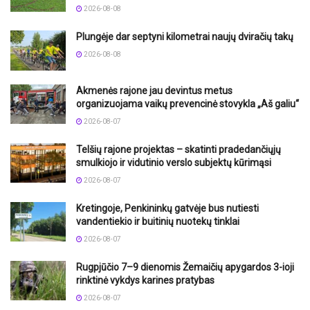
2026-08-08
Plungėje dar septyni kilometrai naujų dviračių takų
2026-08-08
Akmenės rajone jau devintus metus
organizuojama vaikų prevencinė stovykla „Aš galiu“
2026-08-07
Telšių rajone projektas – skatinti pradedančiųjų
smulkiojo ir vidutinio verslo subjektų kūrimąsi
2026-08-07
Kretingoje, Penkininkų gatvėje bus nutiesti
vandentiekio ir buitinių nuotekų tinklai
2026-08-07
Rugpjūčio 7–9 dienomis Žemaičių apygardos 3-ioji
rinktinė vykdys karines pratybas
2026-08-07