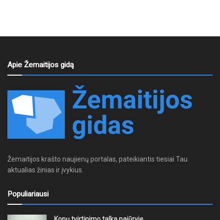
Apie Žemaitijos gidą
Žemaitijos krašto naujienų portalas, pateikiantis tiesiai Tau
aktualias žinias ir įvykius.
Populiariausi
Kopų tvirtinimo talka pajūryje