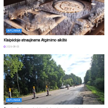
APLINKA
Klaipėdoje atnaujinama Atgimimo aikštė
2026-08-05
APLINKA