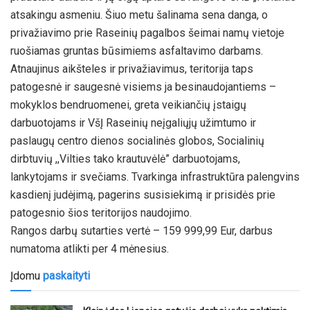
atsakingu asmeniu. Šiuo metu šalinama sena danga, o
privažiavimo prie Raseinių pagalbos šeimai namų vietoje
ruošiamas gruntas būsimiems asfaltavimo darbams.
Atnaujinus aikšteles ir privažiavimus, teritorija taps
patogesnė ir saugesnė visiems ja besinaudojantiems –
mokyklos bendruomenei, greta veikiančių įstaigų
darbuotojams ir VšĮ Raseinių neįgaliųjų užimtumo ir
paslaugų centro dienos socialinės globos, Socialinių
dirbtuvių ,,Vilties tako krautuvėlė” darbuotojams,
lankytojams ir svečiams. Tvarkinga infrastruktūra palengvins
kasdienį judėjimą, pagerins susisiekimą ir prisidės prie
patogesnio šios teritorijos naudojimo.
Rangos darbų sutarties vertė – 159 999,99 Eur, darbus
numatoma atlikti per 4 mėnesius.
Įdomu
paskaityti