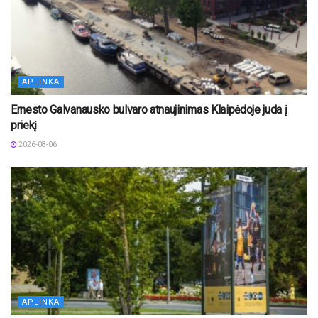
APLINKA
Ernesto Galvanausko bulvaro atnaujinimas Klaipėdoje juda į
priekį
2026-08-06
APLINKA