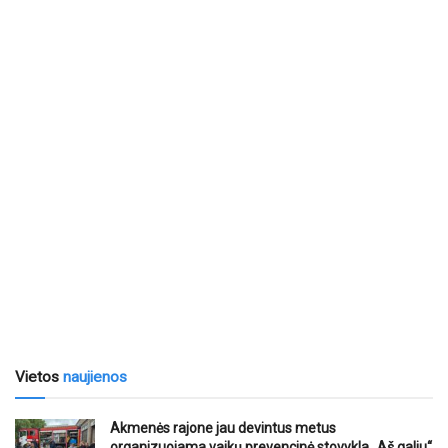
Vietos
naujienos
Akmenės rajone jau devintus metus
organizuojama vaikų prevencinė stovykla „Aš galiu“