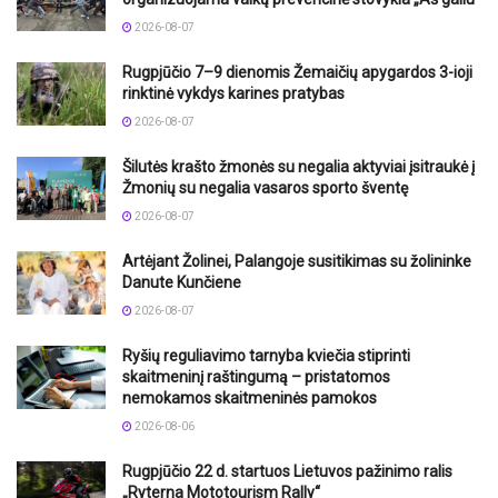
2026-08-07
Rugpjūčio 7–9 dienomis Žemaičių apygardos 3-ioji
rinktinė vykdys karines pratybas
2026-08-07
Šilutės krašto žmonės su negalia aktyviai įsitraukė į
Žmonių su negalia vasaros sporto šventę
2026-08-07
Artėjant Žolinei, Palangoje susitikimas su žolininke
Danute Kunčiene
2026-08-07
Ryšių reguliavimo tarnyba kviečia stiprinti
skaitmeninį raštingumą – pristatomos
nemokamos skaitmeninės pamokos
2026-08-06
Rugpjūčio 22 d. startuos Lietuvos pažinimo ralis
„Ryterna Mototourism Rally“