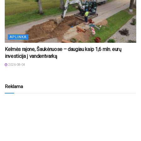
APLINKA
Kelmės rajone, Šaukėnuose – daugiau kaip 1,6 mln. eurų
investicija į vandentvarką
2026-08-04
Reklama