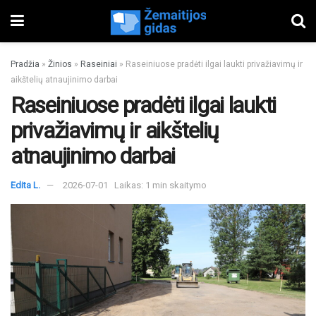
Pradžia
»
Žinios
»
Raseiniai
»
Raseiniuose pradėti ilgai laukti privažiavimų ir
aikštelių atnaujinimo darbai
Raseiniuose pradėti ilgai laukti
privažiavimų ir aikštelių
atnaujinimo darbai
Edita L.
2026-07-01
Laikas: 1 min skaitymo