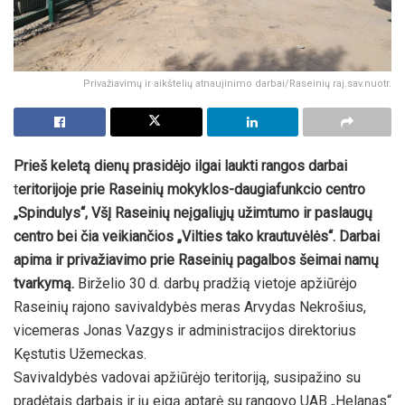
Privažiavimų ir aikštelių atnaujinimo darbai/Raseinių raj.sav.nuotr.
Prieš keletą dienų prasidėjo ilgai laukti rangos darbai
t
eritorijoje prie Raseinių mokyklos-daugiafunkcio centro
„Spindulys“, VšĮ Raseinių neįgaliųjų užimtumo ir paslaugų
centro bei čia veikiančios „Vilties tako krautuvėlės“. Darbai
apima ir privažiavimo prie Raseinių pagalbos šeimai namų
tvarkymą.
Birželio 30 d. darbų pradžią vietoje apžiūrėjo
Raseinių rajono savivaldybės meras Arvydas Nekrošius,
vicemeras Jonas Vazgys ir administracijos direktorius
Kęstutis Užemeckas.
Savivaldybės vadovai apžiūrėjo teritoriją, susipažino su
pradėtais darbais ir jų eigą aptarė su rangovo UAB „Helanas“