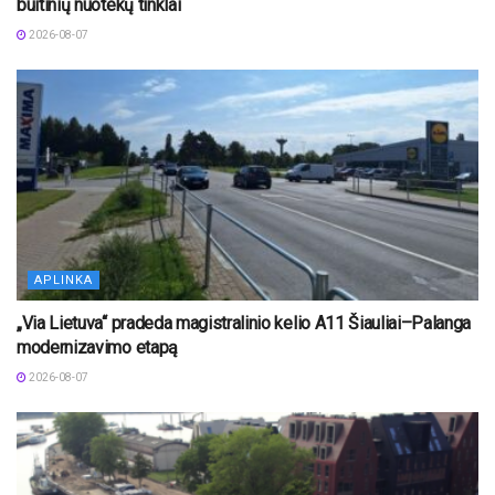
buitinių nuotekų tinklai
2026-08-07
APLINKA
„Via Lietuva“ pradeda magistralinio kelio A11 Šiauliai–Palanga
modernizavimo etapą
2026-08-07