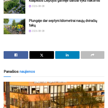
Klaipėdos Liepojos gatvėje darbai vyks naktimis
2026-08-08
Plungėje dar septyni kilometrai naujų dviračių
takų
2026-08-08
Panašios
naujienos