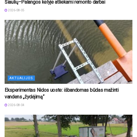
Šiaulių–Palangos kelyje atliekami remonto darbai
2026-08-05
AKTUALIJOS
Eksperimentas Nidos uoste: išbandomas būdas mažinti
vandens „žydėjimą“
2026-08-04