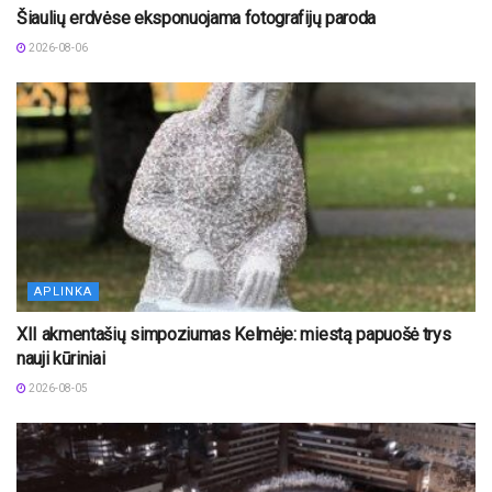
Šiaulių erdvėse eksponuojama fotografijų paroda
2026-08-06
APLINKA
XII akmentašių simpoziumas Kelmėje: miestą papuošė trys
nauji kūriniai
2026-08-05