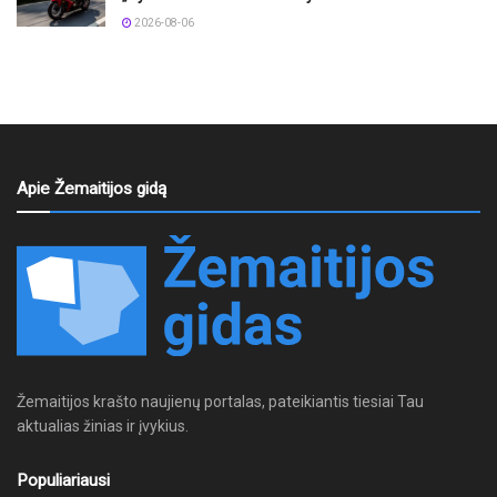
2026-08-06
Apie Žemaitijos gidą
Žemaitijos krašto naujienų portalas, pateikiantis tiesiai Tau
aktualias žinias ir įvykius.
Populiariausi