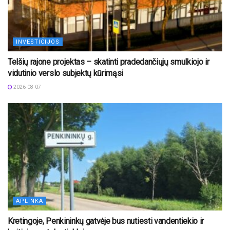
INVESTICIJOS
Telšių rajone projektas – skatinti pradedančiųjų smulkiojo ir
vidutinio verslo subjektų kūrimąsi
2026-08-07
APLINKA
Kretingoje, Penkininkų gatvėje bus nutiesti vandentiekio ir