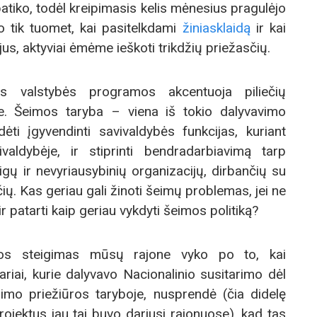
patiko, todėl kreipimasis kelis mėnesius pragulėjo
jo tik tuomet, kai pasitelkdami
žiniasklaidą
ir kai
us, aktyviai ėmėme ieškoti trikdžių priežasčių.
ios valstybės programos akcentuoja piliečių
e. Šeimos taryba – viena iš tokio dalyvavimo
ti įgyvendinti savivaldybės funkcijas, kuriant
valdybėje, ir stiprinti bendradarbiavimą tarp
aigų ir nevyriausybinių organizacijų, dirbančių su
ų. Kas geriau gali žinoti šeimų problemas, jei ne
ir patarti kaip geriau vykdyti šeimos politiką?
s steigimas mūsų rajone vyko po to, kai
ariai, kurie dalyvavo Nacionalinio susitarimo dėl
imo priežiūros taryboje, nusprendė (čia didelę
ojektus jau tai buvo dariusi rajonuose), kad tas