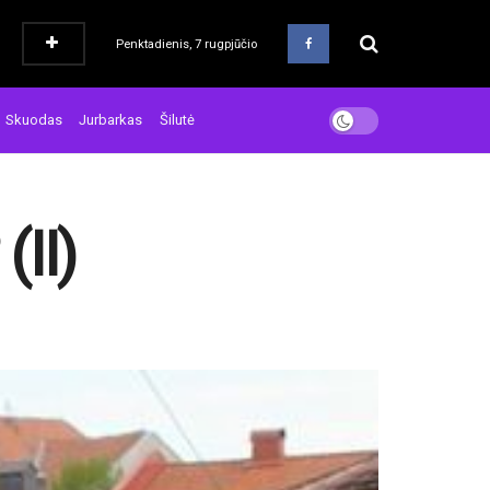
Penktadienis, 7 rugpjūčio
Skuodas
Jurbarkas
Šilutė
(II)