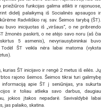
priežiūros funkcijas galima atlikti ir rajonuose,
turint didelį palaikymą iš Socialinės apsaugos ir
kūrėme Radviliškio raj. sav. Šeimos tarybą (ŠT).
au buvo inicijuotas iš „viršaus“, o ne pribrendo
ŠT žmonės paskirti, o ne atėjo savo noru (aš čia
skirtus 5 asmenis), nevyriausybininkai buvo
ko. Todėl ŠT veikla nėra labai matoma (vyksta
etus).
kurias ŠT inicijavo ir rengė 2 metus iš eilės. Jų
tos rajono šeimos. Šeimos tikrai turi galimybę
 informaciją apie ŠT į seniūnijas, yra sukurta
ijos ir toliau atlieka savo darbus, daugiau
au, jokios įtakos nepadarė. Savivaldybė labai
s, jas palaiko, skatina.