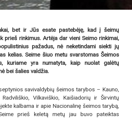
inkai, bet ir Jūs esate pastebėję, kad į šeimų
tik prieš rinkimus. Artėja dar vieni Seimo rinkimai,
 populistinius pažadus, nė neketindami siekti jų
itas kelias. Seime šiuo metu svarstomas Šeimos
as, kuriame yra numatyta, kaip nuolat galėtų
ė bei šalies valdžia.
a septynios savivaldybių šeimos tarybos – Kauno,
adviliškio, Vilkaviškio, Kaišiadorių ir Širvintų
jekte kalbama ir apie Nacionalinę šeimos tarybą,
Seime prieš keletą metų jau buvo pateiktas