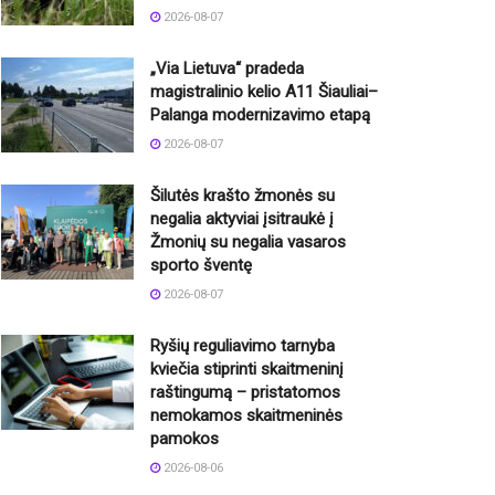
2026-08-07
„Via Lietuva“ pradeda
magistralinio kelio A11 Šiauliai–
Palanga modernizavimo etapą
2026-08-07
Šilutės krašto žmonės su
negalia aktyviai įsitraukė į
Žmonių su negalia vasaros
sporto šventę
2026-08-07
Ryšių reguliavimo tarnyba
kviečia stiprinti skaitmeninį
raštingumą – pristatomos
nemokamos skaitmeninės
pamokos
2026-08-06