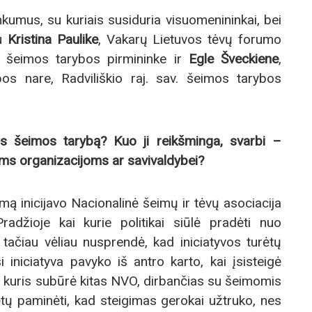
kumus, su kuriais susiduria visuomenininkai, bei
su
Kristina Paulike
, Vakarų Lietuvos tėvų forumo
. šeimos tarybos pirmininke ir
Egle Šveckiene
,
os nare, Radviliškio raj. sav. šeimos tarybos
ės šeimos tarybą? Kuo ji reikšminga, svarbi –
ms organizacijoms ar savivaldybei?
ą inicijavo Nacionalinė šeimų ir tėvų asociacija
radžioje kai kurie politikai siūlė pradėti nuo
tačiau vėliau nusprendė, kad iniciatyvos turėtų
i iniciatyva pavyko iš antro karto, kai įsisteigė
 kuris subūrė kitas NVO, dirbančias su šeimomis
ėtų paminėti, kad steigimas gerokai užtruko, nes