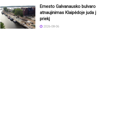
Ernesto Galvanausko bulvaro
atnaujinimas Klaipėdoje juda į
priekį
2026-08-06