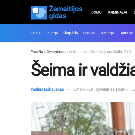
ĮDOMU
KRIMINALAI
Telšiai
Plungė
Klaipėda
Šiauliai
Kretinga
Tauragė
Pradžia
»
Gyvenimas
»
Šeima ir valdžia – kaip susikalbėti? (II)
Šeima ir valdžia
Paulius Liškauskas
2016-06-28
Gyvenimas
Įdomu
L