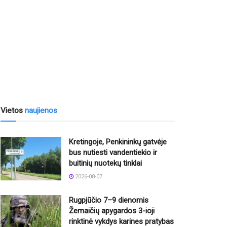
Vietos
naujienos
Kretingoje, Penkininkų gatvėje
bus nutiesti vandentiekio ir
buitinių nuotekų tinklai
2026-08-07
Rugpjūčio 7–9 dienomis
Žemaičių apygardos 3-ioji
rinktinė vykdys karines pratybas