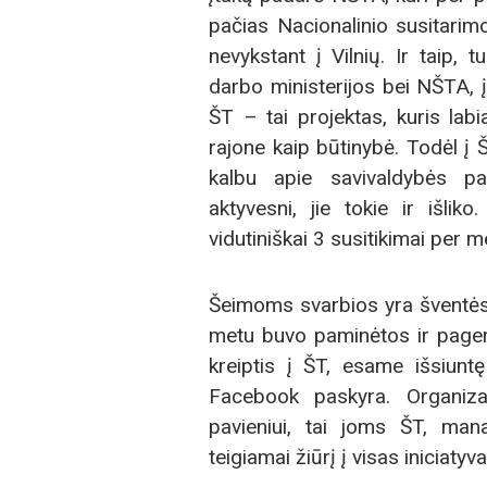
pačias Nacionalinio susitarimo 
nevykstant į Vilnių. Ir taip, 
darbo ministerijos bei NŠTA, į
ŠT – tai projektas, kuris labi
rajone kaip būtinybė. Todėl į 
kalbu apie savivaldybės pa
aktyvesni, jie tokie ir išli
vidutiniškai 3 susitikimai per m
Šeimoms svarbios yra šventės, 
metu buvo paminėtos ir pagerb
kreiptis į ŠT, esame išsiuntę
Facebook paskyra. Organizac
pavieniui, tai joms ŠT, man
teigiamai žiūrį į visas iniciatyva