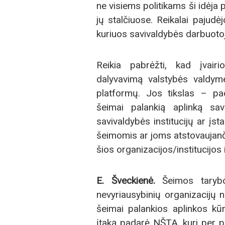
ne visiems politikams ši idėja 
jų stalčiuose. Reikalai pajudė
kuriuos savivaldybės darbuotoj
Reikia pabrėžti, kad įvair
dalyvavimą valstybės valdym
platformų. Jos tikslas – padė
šeimai palankią aplinką savi
savivaldybės institucijų ar įst
šeimomis ar joms atstovaujanči
šios organizacijos/institucijos 
E. Šveckienė.
Šeimos tarybo
nevyriausybinių organizacijų n
šeimai palankios aplinkos kūr
įtaką padarė NŠTA, kuri per pr