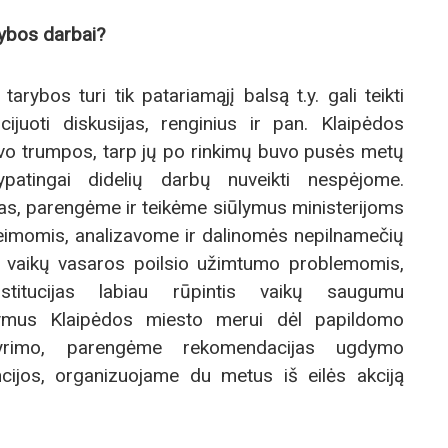
rybos darbai?
arybos turi tik patariamąjį balsą t.y. gali teikti
cijuoti diskusijas, renginius ir pan. Klaipėdos
vo trumpos, tarp jų po rinkimų buvo pusės metų
ypatingai didelių darbų nuveikti nespėjome.
jas, parengėme ir teikėme siūlymus ministerijoms
eimomis, analizavome ir dalinomės nepilnamečių
, vaikų vasaros poilsio užimtumo problemomis,
stitucijas labiau rūpintis vaikų saugumu
lymus Klaipėdos miesto merui dėl papildomo
yrimo, parengėme rekomendacijas ugdymo
cijos, organizuojame du metus iš eilės akciją