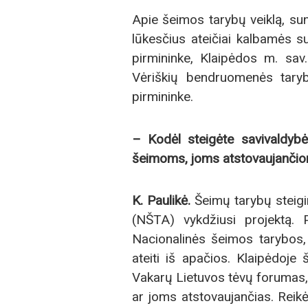
Apie šeimos tarybų veiklą, sun
lūkesčius ateičiai kalbamės 
pirmininke, Klaipėdos m. sav
Vėriškių bendruomenės taryb
pirmininke.
– Kodėl steigėte savivaldyb
šeimoms, joms atstovaujančio
K.
Paulikė.
Šeimų tarybų steigim
(NŠTA) vykdžiusi projektą. P
Nacionalinės šeimos tarybos, 
ateiti iš apačios. Klaipėdoje š
Vakarų Lietuvos tėvų forumas,
ar joms atstovaujančias. Reik