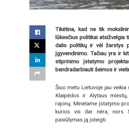
Tikėtina, kad ne tik mokslin
lūkesčius politikai atsižvelgia 
dalis politikų ir vėl žarstys
įgyvendinimo. Tačiau yra ir k
stiprinimo įstatymo projekt
bendradarbiauti šeimos ir vietin
Šiuo metu Lietuvoje jau veiki
Klaipėdos ir Alytaus miestų, R
rajonų. Minėtame įstatymo pro
kurios vis dar nėra, nors 
pasiūlymas ją įsteigti.