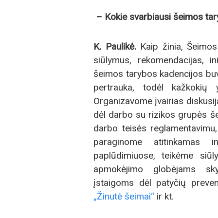
– Kokie svarbiausi šeimos ta
K.
Paulikė.
Kaip žinia, Šeimos t
siūlymus, rekomendacijas, ini
šeimos tarybos kadencijos bu
pertrauka, todėl kažkokių 
Organizavome įvairias diskusi
dėl darbo su rizikos grupės š
darbo teisės reglamentavimu
paraginome atitinkamas in
paplūdimiuose, teikėme siū
apmokėjimo globėjams sk
įstaigoms dėl patyčių preven
„Žinutė šeimai“
ir kt.