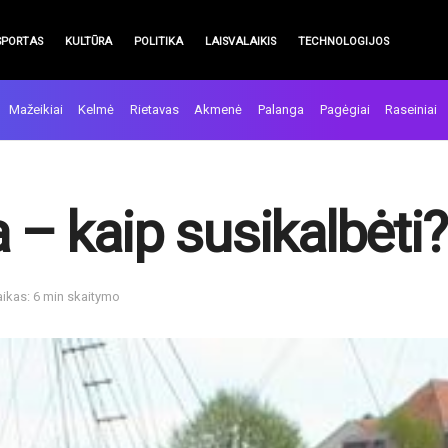
SPORTAS
KULTŪRA
POLITIKA
LAISVALAIKIS
TECHNOLOGIJOS
Mažeikiai
Kelmė
Rietavas
Akmenė
Palanga
Pagėgiai
Raseiniai
 – kaip susikalbėti? 
aikas: 6 min skaitymo