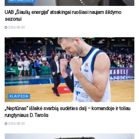
AKTUALIJOS
UAB „Šiaulių energija“ atsakingai ruošiasi naujam šildymo
sezonui
2026-08-03
KLAIPĖDA
„Neptūnas“ išlaikė svarbią sudėties dalį – komandoje ir toliau
rungtyniaus D. Tarolis
2026-08-03