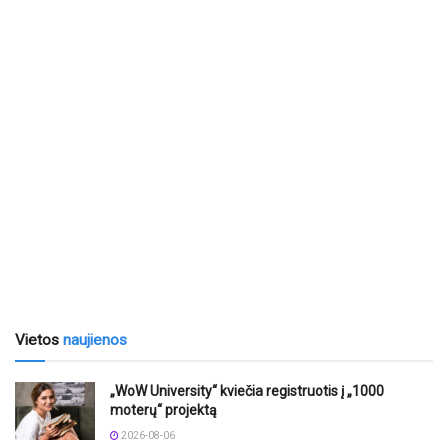
Vietos
naujienos
„WoW University“ kviečia registruotis į „1000
moterų“ projektą
2026-08-06