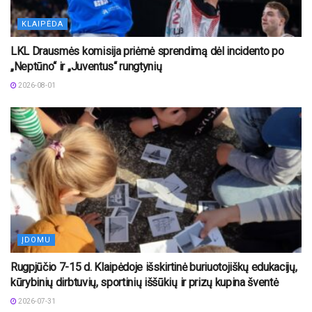
KLAIPĖDA
LKL Drausmės komisija priėmė sprendimą dėl incidento po
„Neptūno“ ir „Juventus“ rungtynių
2026-08-01
ĮDOMU
Rugpjūčio 7-15 d. Klaipėdoje išskirtinė buriuotojiškų edukacijų,
kūrybinių dirbtuvių, sportinių iššūkių ir prizų kupina šventė
2026-07-31