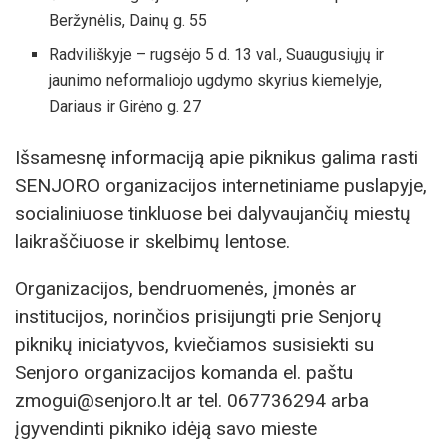
Beržynėlis, Dainų g. 55
Radviliškyje – rugsėjo 5 d. 13 val., Suaugusiųjų ir
jaunimo neformaliojo ugdymo skyrius kiemelyje,
Dariaus ir Girėno g. 27
Išsamesnę informaciją apie piknikus galima rasti
SENJORO organizacijos internetiniame puslapyje,
socialiniuose tinkluose bei dalyvaujančių miestų
laikraščiuose ir skelbimų lentose.
Organizacijos, bendruomenės, įmonės ar
institucijos, norinčios prisijungti prie Senjorų
piknikų iniciatyvos, kviečiamos susisiekti su
Senjoro organizacijos komanda el. paštu
zmogui@senjoro.lt ar tel. 067736294 arba
įgyvendinti pikniko idėją savo mieste