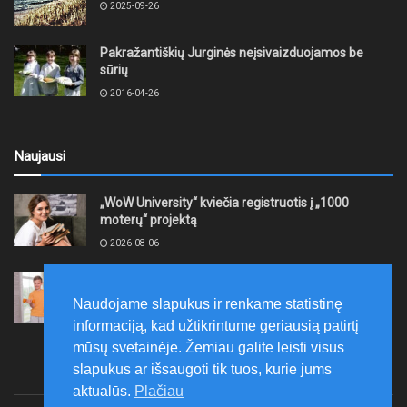
2025-09-26
Pakražantiškių Jurginės neįsivaizduojamos be
sūrių
2016-04-26
Naujausi
„WoW University“ kviečia registruotis į „1000
moterų“ projektą
2026-08-06
Tauragės rajono savivaldybė finansuos
neformaliojo mokinių sportinio ugdymo programas
Naudojame slapukus ir renkame statistinę
2026-08-06
informaciją, kad užtikrintume geriausią patirtį
mūsų svetainėje. Žemiau galite leisti visus
slapukus ar išsaugoti tik tuos, kurie jums
aktualūs.
Plačiau