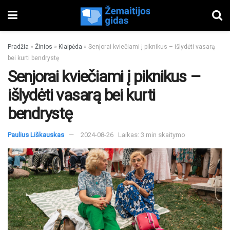
Pradžia
»
Žinios
»
Klaipėda
»
Senjorai kviečiami į piknikus – išlydėti vasarą
bei kurti bendrystę
Senjorai kviečiami į piknikus –
išlydėti vasarą bei kurti
bendrystę
Paulius Liškauskas
2024-08-26
Laikas: 3 min skaitymo