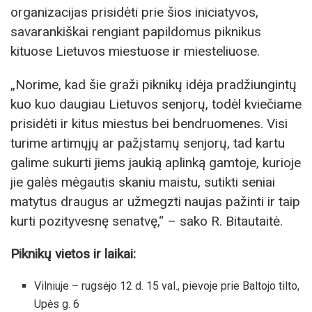
organizacijas prisidėti prie šios iniciatyvos,
savarankiškai rengiant papildomus piknikus
kituose Lietuvos miestuose ir miesteliuose.
„Norime, kad šie graži piknikų idėja pradžiungintų
kuo kuo daugiau Lietuvos senjorų, todėl kviečiame
prisidėti ir kitus miestus bei bendruomenes. Visi
turime artimųjų ar pažįstamų senjorų, tad kartu
galime sukurti jiems jaukią aplinką gamtoje, kurioje
jie galės mėgautis skaniu maistu, sutikti seniai
matytus draugus ar užmegzti naujas pažinti ir taip
kurti pozityvesnę senatvę,“ – sako R. Bitautaitė.
Piknikų vietos ir laikai:
Vilniuje – rugsėjo 12 d. 15 val., pievoje prie Baltojo tilto,
Upės g. 6