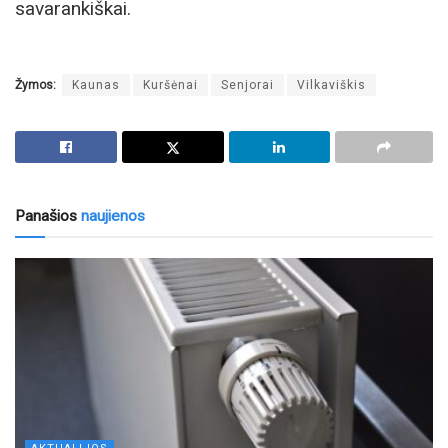
savarankiškai.
Žymos:
Kaunas
Kuršėnai
Senjorai
Vilkaviškis
Panašios
naujienos