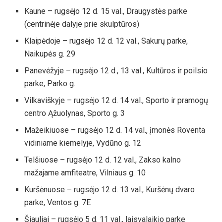
Kaune – rugsėjo 12 d. 15 val., Draugystės parke
(centrinėje dalyje prie skulptūros)
Klaipėdoje – rugsėjo 12 d. 12 val., Sakurų parke,
Naikupės g. 29
Panevėžyje – rugsėjo 12 d., 13 val., Kultūros ir poilsio
parke, Parko g.
Vilkaviškyje – rugsėjo 12 d. 14 val., Sporto ir pramogų
centro Ąžuolynas, Sporto g. 3
Mažeikiuose – rugsėjo 12 d. 14 val., įmonės Roventa
vidiniame kiemelyje, Vydūno g. 12
Telšiuose – rugsėjo 12 d. 12 val., Zakso kalno
mažajame amfiteatre, Vilniaus g. 10
Kuršėnuose – rugsėjo 12 d. 13 val., Kuršėnų dvaro
parke, Ventos g. 7E
Šiauliai – rugsėjo 5 d. 11 val., laisvalaikio parke