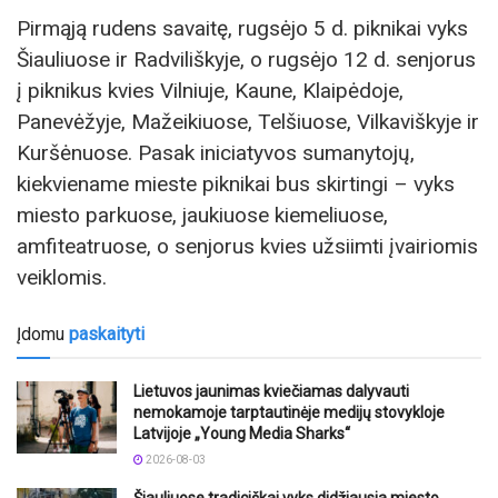
Pirmąją rudens savaitę, rugsėjo 5 d. piknikai vyks
Šiauliuose ir Radviliškyje, o rugsėjo 12 d. senjorus
į piknikus kvies Vilniuje, Kaune, Klaipėdoje,
Panevėžyje, Mažeikiuose, Telšiuose, Vilkaviškyje ir
Kuršėnuose. Pasak iniciatyvos sumanytojų,
kiekviename mieste piknikai bus skirtingi – vyks
miesto parkuose, jaukiuose kiemeliuose,
amfiteatruose, o senjorus kvies užsiimti įvairiomis
veiklomis.
Įdomu
paskaityti
Lietuvos jaunimas kviečiamas dalyvauti
nemokamoje tarptautinėje medijų stovykloje
Latvijoje „Young Media Sharks“
2026-08-03