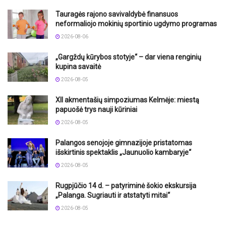
Tauragės rajono savivaldybė finansuos
neformaliojo mokinių sportinio ugdymo programas
2026-08-06
„Gargždų kūrybos stotyje“ – dar viena renginių
kupina savaitė
2026-08-05
XII akmentašių simpoziumas Kelmėje: miestą
papuošė trys nauji kūriniai
2026-08-05
Palangos senojoje gimnazijoje pristatomas
išskirtinis spektaklis „Jaunuolio kambaryje“
2026-08-05
Rugpjūčio 14 d. – patyriminė šokio ekskursija
„Palanga. Sugriauti ir atstatyti mitai“
2026-08-05