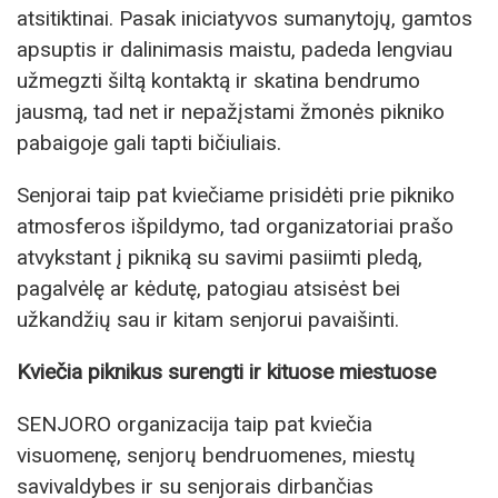
atsitiktinai. Pasak iniciatyvos sumanytojų, gamtos
apsuptis ir dalinimasis maistu, padeda lengviau
užmegzti šiltą kontaktą ir skatina bendrumo
jausmą, tad net ir nepažįstami žmonės pikniko
pabaigoje gali tapti bičiuliais.
Senjorai taip pat kviečiame prisidėti prie pikniko
atmosferos išpildymo, tad organizatoriai prašo
atvykstant į pikniką su savimi pasiimti pledą,
pagalvėlę ar kėdutę, patogiau atsisėst bei
užkandžių sau ir kitam senjorui pavaišinti.
Kviečia piknikus surengti ir kituose miestuose
SENJORO organizacija taip pat kviečia
visuomenę, senjorų bendruomenes, miestų
savivaldybes ir su senjorais dirbančias