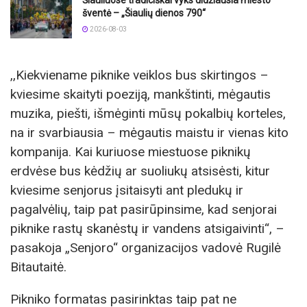
Šiauliuose tradiciškai vyks didžiausia miesto
šventė – „Šiaulių dienos 790“
2026-08-03
,,Kiekviename piknike veiklos bus skirtingos –
kviesime skaityti poeziją, mankštinti, mėgautis
muzika, piešti, išmėginti mūsų pokalbių korteles,
na ir svarbiausia – mėgautis maistu ir vienas kito
kompanija. Kai kuriuose miestuose piknikų
erdvėse bus kėdžių ar suoliukų atsisėsti, kitur
kviesime senjorus įsitaisyti ant pledukų ir
pagalvėlių, taip pat pasirūpinsime, kad senjorai
piknike rastų skanėstų ir vandens atsigaivinti“, –
pasakoja „Senjoro“ organizacijos vadovė Rugilė
Bitautaitė.
Pikniko formatas pasirinktas taip pat ne