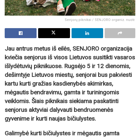
Senjorų piknikai / SENJORO organiz. nuotr.
Jau antrus metus iš eilės, SENJORO organizacija
kviečia senjorus iš visos Lietuvos susitikti vasaros
išlydėtuvių piknikuose. Rugsėjo 5 ir 12 dienomis,
dešimtyje Lietuvos miestų, senjorai bus pakviesti
kartu kurti gražias kasdienybės akimirkas,
mėgautis bendravimu, gamta ir turiningomis
veiklomis. Šiais piknikais siekiama paskatinti
senjorus aktyviai dalyvauti bendruomenės
gyvenime ir kurti naujas bičiulystes.
Galimybė kurti bičiulystes ir mėgautis gamta