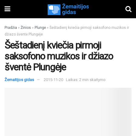
Pradžia
»
Žinios
»
Plungė
»
Šeštadienį kviečia pirmoji saksofono muzikos ir
džiazo šventė Plungėje
Šeštadienį kviečia pirmoji
saksofono muzikos ir džiazo
šventė Plungėje
Žemaitijos gidas
2015-11-20
Laikas: 2 min skaitymo