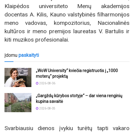
Klaipėdos universiteto Menų akademijos
docentas A. Kilis, Kauno valstybinės filharmonijos
meno vadovas, kompozitorius, Nacionalinės
kultūros ir meno premijos laureatas V. Bartulis ir
kiti muzikos profesionalai.
Įdomu
paskaityti
„WoW University“ kviečia registruotis į „1000
moterų“ projektą
2026-08-06
„Gargždų kūrybos stotyje“ – dar viena renginių
kupina savaitė
2026-08-05
Svarbiausiu dienos įvykiu turėtų tapti vakaro