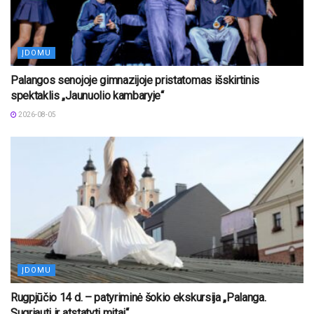
ĮDOMU
Palangos senojoje gimnazijoje pristatomas išskirtinis
spektaklis „Jaunuolio kambaryje“
2026-08-05
ĮDOMU
Rugpjūčio 14 d. – patyriminė šokio ekskursija „Palanga.
Sugriauti ir atstatyti mitai“