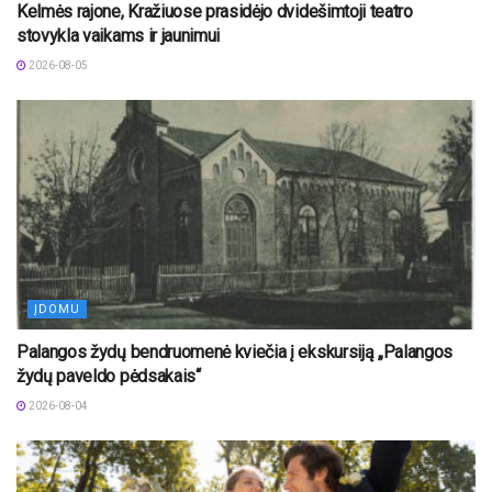
Kelmės rajone, Kražiuose prasidėjo dvidešimtoji teatro
stovykla vaikams ir jaunimui
2026-08-05
ĮDOMU
Palangos žydų bendruomenė kviečia į ekskursiją „Palangos
žydų paveldo pėdsakais“
2026-08-04