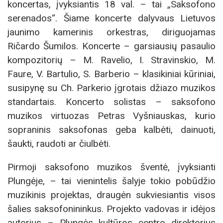
koncertas, įvyksiantis 18 val. – tai „Saksofono
serenados“. Šiame koncerte dalyvaus Lietuvos
jaunimo kamerinis orkestras, diriguojamas
Ričardo Šumilos. Koncerte – garsiausių pasaulio
kompozitorių – M. Ravelio, I. Stravinskio, M.
Faure, V. Bartulio, S. Barberio – klasikiniai kūriniai,
susipynę su Ch. Parkerio įgrotais džiazo muzikos
standartais. Koncerto solistas – saksofono
muzikos virtuozas Petras Vyšniauskas, kurio
sopraninis saksofonas geba kalbėti, dainuoti,
šaukti, raudoti ar čiulbėti.
Pirmoji saksofono muzikos šventė, įvyksianti
Plungėje, – tai vienintelis šalyje tokio pobūdžio
muzikinis projektas, draugėn sukviesiantis visos
šalies saksofonininkus. Projekto vadovas ir idėjos
autorius – Plungės kultūros centro direktorius