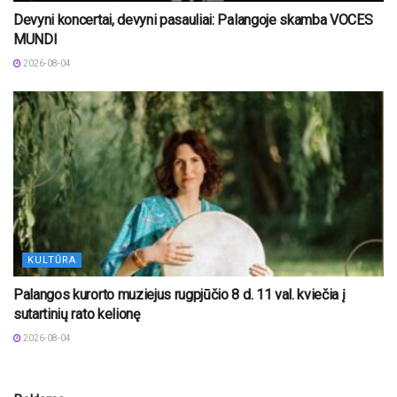
Devyni koncertai, devyni pasauliai: Palangoje skamba VOCES
MUNDI
2026-08-04
KULTŪRA
Palangos kurorto muziejus rugpjūčio 8 d. 11 val. kviečia į
sutartinių rato kelionę
2026-08-04