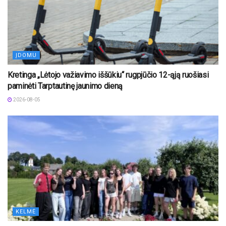
ĮDOMU
Kretinga „Lėtojo važiavimo iššūkiu“ rugpjūčio 12-ąją ruošiasi
paminėti Tarptautinę jaunimo dieną
2026-08-05
KELMĖ