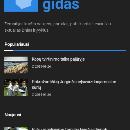
Žemaitijos krašto naujienų portalas, pateikiantis tiesiai Tau
aktualias žinias ir įvykius.
Populiariausi
Kopų tvirtinimo talka pajūryje
2025-09-26
Pakražantiškių Jurginės neįsivaizduojamos be
sūrių
2016-04-26
Naujausi
Ryšių reguliavimo tarnyba kviečia stiprinti