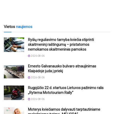
Vietos
naujienos
Ryšių reguliavimo tarnyba kviečia stiprinti
skaitmeninį raštingumą – pristatomos
nemokamos skaitmeninės pamokos
2026-08-06
Ernesto Galvanausko bulvaro atnaujinimas
Klaipėdoje juda į priekį
2026-08-06
Rugpjūčio 22 d. startuos Lietuvos pažinimo ralis
„Ryterna Mototourism Rally“
2026-08-06
Moterys kviečiamos dalyvauti tarptautiniame