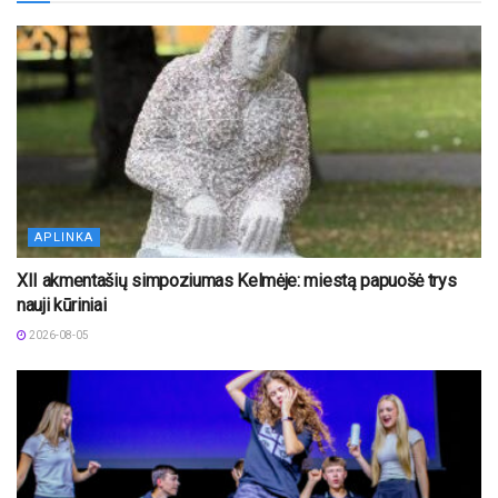
APLINKA
XII akmentašių simpoziumas Kelmėje: miestą papuošė trys
nauji kūriniai
2026-08-05