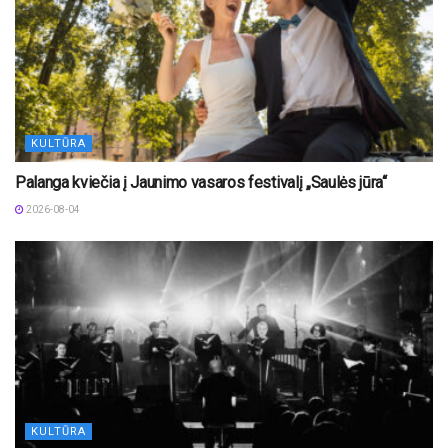
KULTŪRA
Palanga kviečia į Jaunimo vasaros festivalį „Saulės jūra“
2026-08-04
KULTŪRA