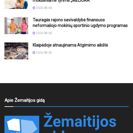
moksliniame tyrime „MELIORA“
2026-08-06
Tauragės rajono savivaldybė finansuos
neformaliojo mokinių sportinio ugdymo programas
2026-08-06
Klaipėdoje atnaujinama Atgimimo aikštė
2026-08-05
Apie Žemaitijos gidą