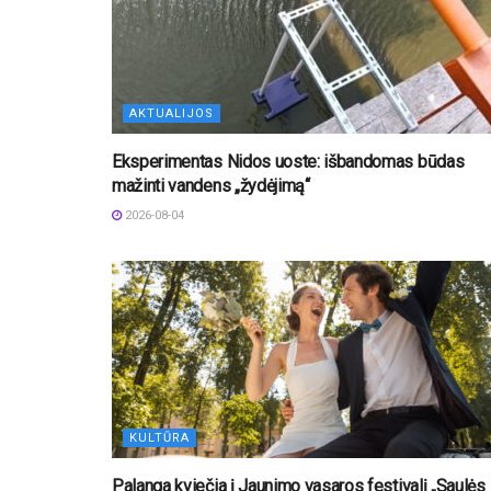
AKTUALIJOS
Eksperimentas Nidos uoste: išbandomas būdas
mažinti vandens „žydėjimą“
2026-08-04
KULTŪRA
Palanga kviečia į Jaunimo vasaros festivalį „Saulės