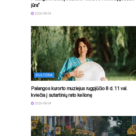
jūra“
2026-08-04
KULTŪRA
Palangos kurorto muziejus rugpjūčio 8 d. 11 val.
kviečia į sutartinių rato kelionę
2026-08-04