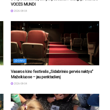
VOCES MUNDI
2026-08-04
ĮDOMU
Vasaros kino festivalis „Sidabrinės gervės naktys“
Mažeikiuose – jau penktadienį
2026-08-04