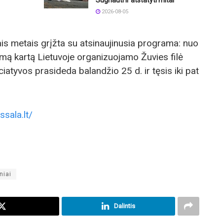
2026-08-05
ais metais grįžta su atsinaujinusia programa: nuo
rmą kartą Lietuvoje organizuojamo Žuvies filė
ciatyvos prasideda balandžio 25 d. ir tęsis iki pat
ssala.lt/
niai
Dalintis