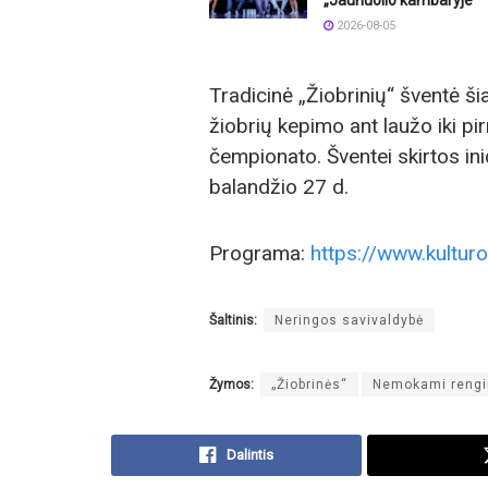
2026-08-05
Tradicinė „Žiobrinių“ šventė ši
žiobrių kepimo ant laužo iki pi
čempionato. Šventei skirtos ini
balandžio 27 d.
Programa:
https://www.kulturo
Šaltinis:
Neringos savivaldybė
Žymos:
„Žiobrinės“
Nemokami rengi
Dalintis