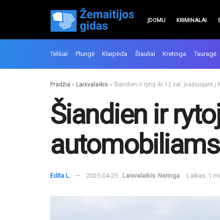
ĮDOMU
KRIMINALAI
Telšiai
Plungė
Klaipėda
Šiauliai
Kretinga
Tauragė
Pradžia
»
Laisvalaikis
»
Šiandien ir rytoj iki 12 val. įvažiuoja
Šiandien ir ryto
automobiliams
Edita L.
2025-04-25
Laisvalaikis
Neringa
Laikas: 1 m