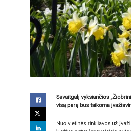
Savaitgalį vyksiančios „Žiobri
visą parą bus taikoma įvažiavi
Nuo vietinės rinkliavos už įva