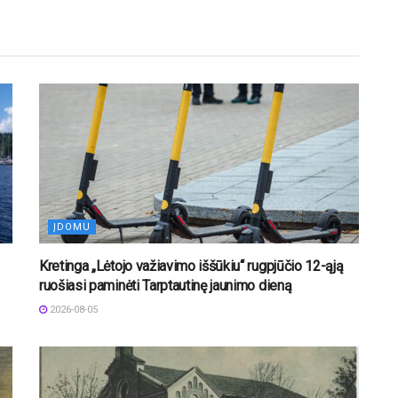
ĮDOMU
Kretinga „Lėtojo važiavimo iššūkiu“ rugpjūčio 12-ąją
ruošiasi paminėti Tarptautinę jaunimo dieną
2026-08-05