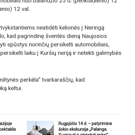
omobiliais nuo balandžio 25 d. (penktadienio) 12
enio) 12 val.
tvykstantiems neatidėti kelionės į Neringą
odo, kad pagrindinę šventės dieną Naujosios
yti spūstys norinčių persikelti automobiliais,
persikelti laiku į Kuršių neriją ir netekti galimybės
iltynės perkėla“ tvarkaraščių, kad
ą keltui.
azijoje
Rugpjūčio 14 d. – patyriminė
pektaklis
šokio ekskursija „Palanga.
Sugriauti ir atstatyti mitai“