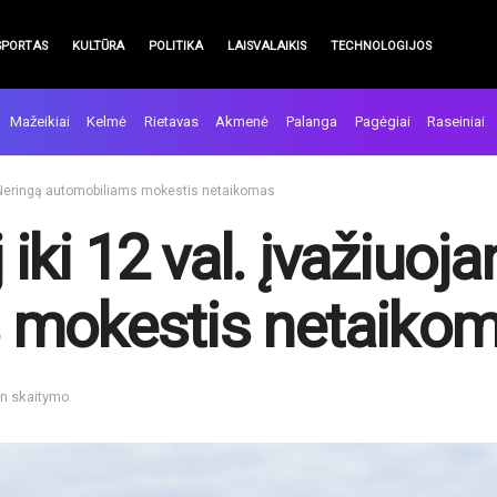
SPORTAS
KULTŪRA
POLITIKA
LAISVALAIKIS
TECHNOLOGIJOS
Mažeikiai
Kelmė
Rietavas
Akmenė
Palanga
Pagėgiai
Raseiniai
nt į Neringą automobiliams mokestis netaikomas
j iki 12 val. įvažiuoj
 mokestis netaiko
in skaitymo