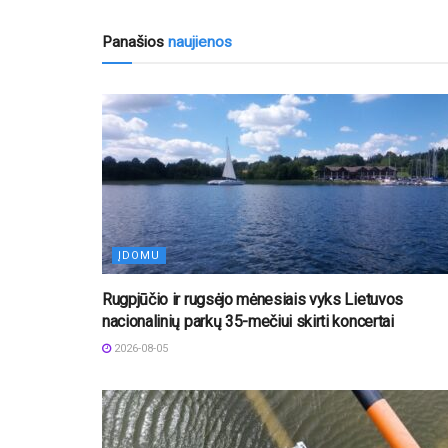
Panašios
naujienos
ĮDOMU
Rugpjūčio ir rugsėjo mėnesiais vyks Lietuvos
nacionalinių parkų 35-mečiui skirti koncertai
2026-08-05