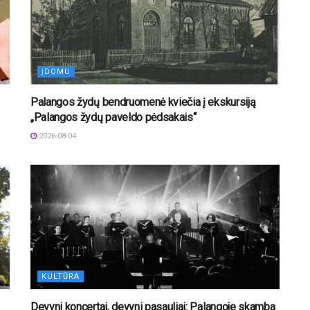
ĮDOMU
Palangos žydų bendruomenė kviečia į ekskursiją
„Palangos žydų paveldo pėdsakais“
2026-08-04
KULTŪRA
Devyni koncertai, devyni pasauliai: Palangoje skamba