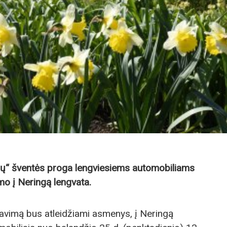
nių“ šventės proga lengviesiems automobiliams
mo į Neringą lengvata.
žiavimą bus atleidžiami asmenys, į Neringą