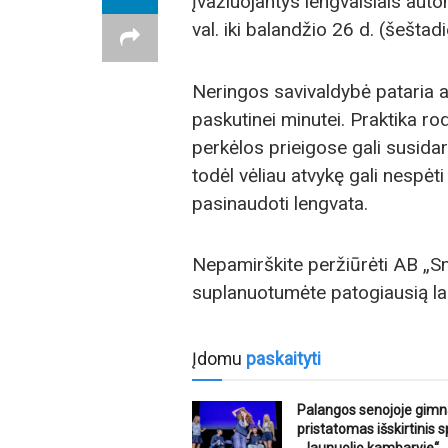
įvažiuojantys lengvaisiais aut
val. iki balandžio 26 d. (šeštadi
Neringos savivaldybė pataria a
paskutinei minutei. Praktika r
perkėlos prieigose gali susidar
todėl vėliau atvykę gali nespėti 
pasinaudoti lengvata.
Nepamirškite peržiūrėti AB „Sm
suplanuotumėte patogiausią laik
Įdomu
paskaityti
Palangos senojoje gimn
pristatomas išskirtinis s
„Jaunuolio kambaryje“