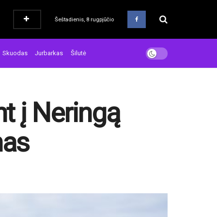
Šeštadienis, 8 rugpjūčio
Skuodas
Jurbarkas
Šilutė
ant į Neringą
mas