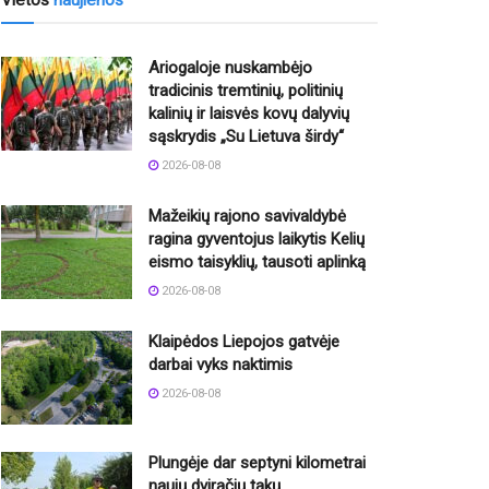
Vietos
naujienos
Ariogaloje nuskambėjo
tradicinis tremtinių, politinių
kalinių ir laisvės kovų dalyvių
sąskrydis „Su Lietuva širdy“
2026-08-08
Mažeikių rajono savivaldybė
ragina gyventojus laikytis Kelių
eismo taisyklių, tausoti aplinką
2026-08-08
Klaipėdos Liepojos gatvėje
darbai vyks naktimis
2026-08-08
Plungėje dar septyni kilometrai
naujų dviračių takų