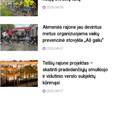
2026-08-08
Akmenės rajone jau devintus
metus organizuojama vaikų
prevencinė stovykla „Aš galiu“
2026-08-07
Telšių rajone projektas –
skatinti pradedančiųjų smulkiojo
ir vidutinio verslo subjektų
kūrimąsi
2026-08-07