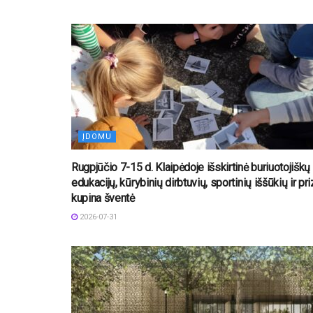
ĮDOMU
Rugpjūčio 7-15 d. Klaipėdoje išskirtinė buriuotojiškų
edukacijų, kūrybinių dirbtuvių, sportinių iššūkių ir pr
kupina šventė
2026-07-31