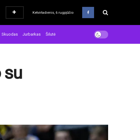
Ketvirtadienis, 6 rugpjūčio
Skuodas
Jurbarkas
Šilutė
o su