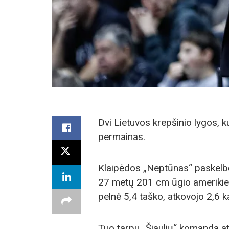
Dvi Lietuvos krepšinio lygos, 
permainas.
Klaipėdos „Neptūnas“ paskelbė
27 metų 201 cm ūgio amerikiet
pelnė 5,4 taško, atkovojo 2,6 
Tuo tarpu „Šiaulių“ komanda at