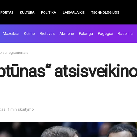
SPORTAS
KULTŪRA
POLITIKA
LAISVALAIKIS
TECHNOLOGIJOS
Mažeikiai
Kelmė
Rietavas
Akmenė
Palanga
Pagėgiai
Raseiniai
o su legionieriais
eptūnas“ atsisveikin
kas: 1 min skaitymo