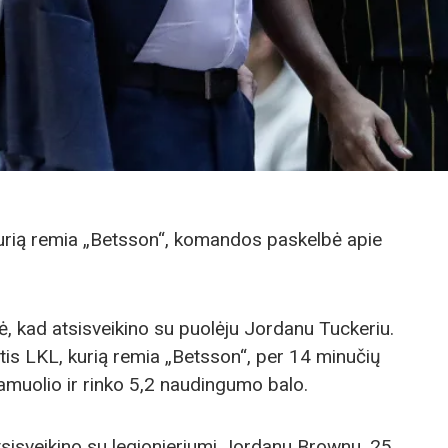
kurią remia „Betsson“, komandos paskelbė apie
, kad atsisveikino su puolėju Jordanu Tuckeriu.
is LKL, kurią remia „Betsson“, per 14 minučių
kamuolio ir rinko 5,2 naudingumo balo.
sisveikino su legionieriumi Jordanu Brownu. 25