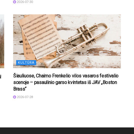
2026-07-30
KULTŪRA
ų
Šiauliuose, Chaimo Frenkelio vilos vasaros festivalio
scenoje – pasaulinio garso kvintetas iš JAV „Boston
Brass“
2026-07-28