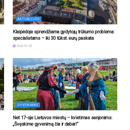
AKTUALIJOS
Klaipėdoje sprendžiama gydytojų trūkumo problema:
specialistams – iki 30 tūkst. eurų paskata
2026-07-30
GYVENIMAS
Net 17-oje Lietuvos miestų – kvietimas senjorams:
„Švęskime gyvenimą čia ir dabar!“