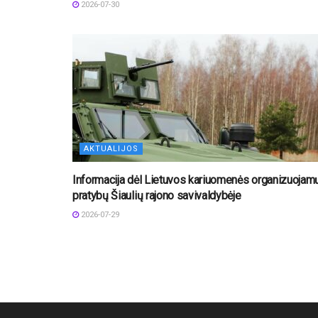
2026-07-30
AKTUALIJOS
Informacija dėl Lietuvos kariuomenės organizuojam
pratybų Šiaulių rajono savivaldybėje
2026-07-29