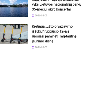
vyks Lietuvos nacionalinių parkų
35-mečiui skirti koncertai
2026-08-05
Kretinga „Lėtojo važiavimo
iššūkiu“ rugpjūčio 12-ąją
ruošiasi paminėti Tarptautinę
jaunimo dieną
2026-08-05