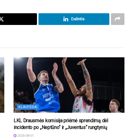
Dalintis
KLAIPĖDA
LKL Drausmės komisija priėmė sprendimą dėl
incidento po „Neptūno“ ir „Juventus“ rungtynių
2026-08-01