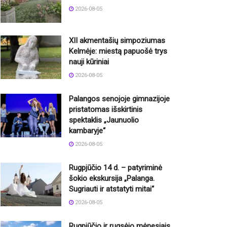
2026-08-05
XII akmentašių simpoziumas
Kelmėje: miestą papuošė trys
nauji kūriniai
2026-08-05
Palangos senojoje gimnazijoje
pristatomas išskirtinis
spektaklis „Jaunuolio
kambaryje“
2026-08-05
Rugpjūčio 14 d. – patyriminė
šokio ekskursija „Palanga.
Sugriauti ir atstatyti mitai“
2026-08-05
Rugpjūčio ir rugsėjo mėnesiais