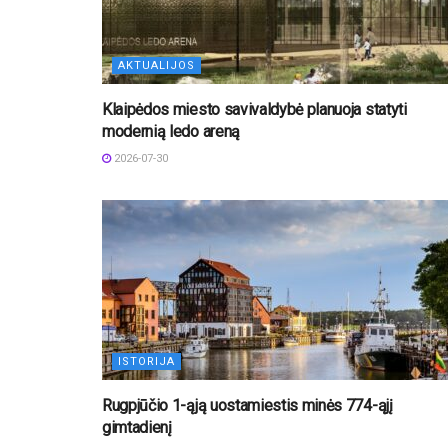
AKTUALIJOS
Klaipėdos miesto savivaldybė planuoja statyti
modernią ledo areną
2026-07-30
ISTORIJA
Rugpjūčio 1-ąją uostamiestis minės 774-ąjį
gimtadienį