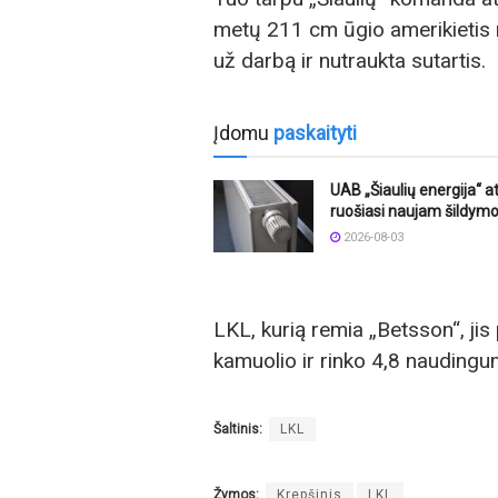
metų 211 cm ūgio amerikietis 
už darbą ir nutraukta sutartis.
Įdomu
paskaityti
UAB „Šiaulių energija“ a
ruošiasi naujam šildym
2026-08-03
LKL, kurią remia „Betsson“, jis
kamuolio ir rinko 4,8 naudingu
Šaltinis:
LKL
Žymos:
Krepšinis
LKL