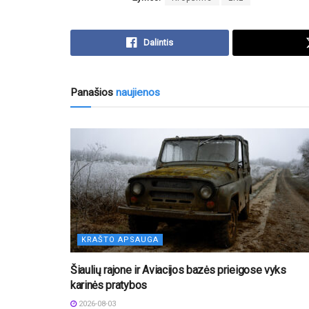
Dalintis
Panašios
naujienos
KRAŠTO APSAUGA
Šiaulių rajone ir Aviacijos bazės prieigose vyks
karinės pratybos
2026-08-03