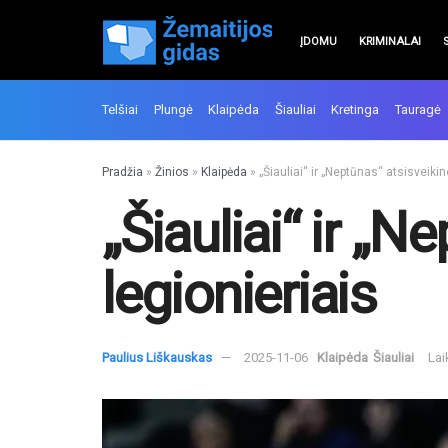
ĮDOMU
KRIMINALAI
Telšiai
Plungė
Klaipėda
Šiauliai
Kretinga
Tauragė
Pradžia
»
Žinios
»
Klaipėda
»
„Šiauliai“ ir „Neptūnas“ atsisveikin
„Šiauliai“ ir „N
legionieriais
Paulius Liškauskas
2025-11-06
Klaipėda
Šiauliai
Lai