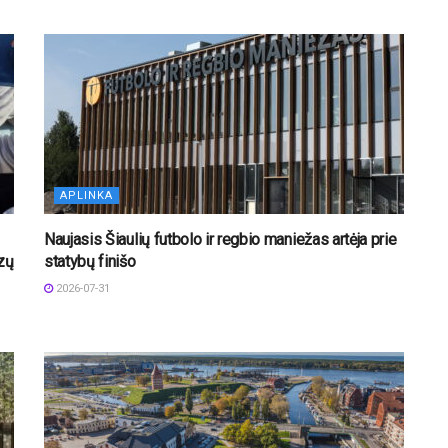
APLINKA
Naujasis Šiaulių futbolo ir regbio maniežas artėja prie
izų
statybų finišo
2026-07-31