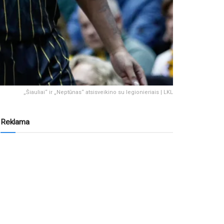
„Šiauliai“ ir „Neptūnas“ atsisveikino su legionieriais | LKL
Reklama