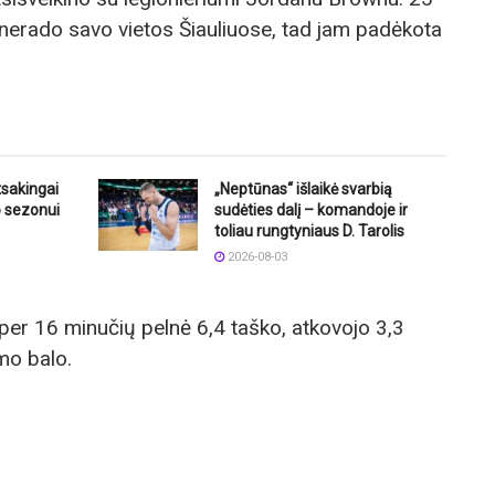
nerado savo vietos Šiauliuose, tad jam padėkota
tsakingai
„Neptūnas“ išlaikė svarbią
o sezonui
sudėties dalį – komandoje ir
toliau rungtyniaus D. Tarolis
2026-08-03
 per 16 minučių pelnė 6,4 taško, atkovojo 3,3
mo balo.