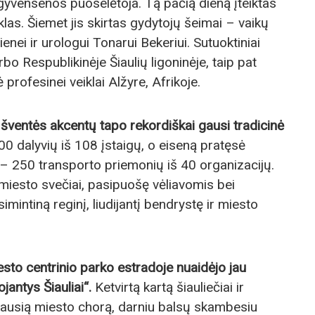
gyvensenos puoselėtoja. Tą pačią dieną įteiktas
las. Šiemet jis skirtas gydytojų šeimai – vaikų
enei ir urologui Tonarui Bekeriui. Sutuoktiniai
o Respublikinėje Šiaulių ligoninėje, taip pat
profesinei veiklai Alžyre, Afrikoje.
 šventės akcentų tapo rekordiškai gausi tradicinė
0 dalyvių iš 108 įstaigų, o eiseną pratęsė
– 250 transporto priemonių iš 40 organizacijų.
r miesto svečiai, pasipuošę vėliavomis bei
imintiną reginį, liudijantį bendrystę ir miesto
esto centrinio parko estradoje nuaidėjo jau
jantys Šiauliai“.
Ketvirtą kartą šiauliečiai ir
žiausią miesto chorą, darniu balsų skambesiu