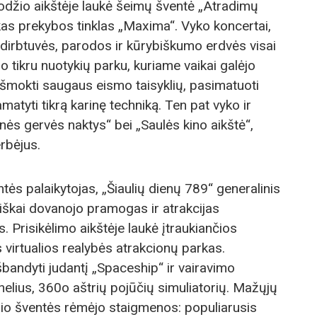
odžio aikštėje laukė šeimų šventė „Atradimų
škas prekybos tinklas „Maxima“. Vyko koncertai,
ų dirbtuvės, parodos ir kūrybiškumo erdvės visai
o tikru nuotykių parku, kuriame vaikai galėjo
 išmokti saugaus eismo taisyklių, pasimatuoti
matyti tikrą karinę techniką. Ten pat vyko ir
inės gervės naktys“ bei „Saulės kino aikštė“,
rbėjus.
tės palaikytojas, „Šiaulių dienų 789“ generalinis
iškai dovanojo pramogas ir atrakcijas
. Prisikėlimo aikštėje laukė įtraukiančios
virtualios realybės atrakcionų parkas.
išbandyti judantį „Spaceship“ ir vairavimo
lnelius, 360o aštrių pojūčių simuliatorių. Mažųjų
nio šventės rėmėjo staigmenos: populiarusis