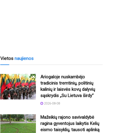
Vietos
naujienos
Ariogaloje nuskambėjo
tradicinis tremtinių, politinių
kalinių ir laisvės kovų dalyvių
sąskrydis „Su Lietuva širdy“
2026-08-08
Mažeikių rajono savivaldybė
ragina gyventojus laikytis Kelių
eismo taisyklių, tausoti aplinką