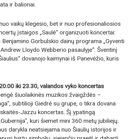
a ir balionai.
 nuo vaikų klegesio, bet ir nuo profesionaliosios
ertų įstaigos „Saulė“ organizuoti koncertai:
usių Benjamino Gorbulskio dainų programa „Gyventi
: Andrew Lloydo Webberio pasaulyje“. Šventinį
iaulius“ dovanojo kaimynai iš Panevėžio, kuris
20.00 iki 23.30, valandos vyko koncertas
 žengė šiuolaikinės muzikos žvaigždės –
ga“, subtilioji Giedrė su grupe, o tikra dovana
skaitės-Jazzu koncertas. Šį ypatingą
ubernija“, kuri šiemet mini 360 metų jubiliejų.
aus darykla neatsiejama nuo Šiaulių istorijos ir
si tvirtu simboliu, siejančiu praeitį ir dabartį.