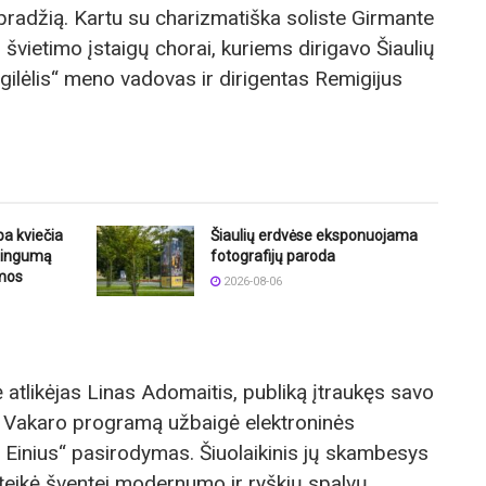
radžią. Kartu su charizmatiška soliste Girmante
švietimo įstaigų chorai, kuriems dirigavo Šiaulių
gilėlis“ meno vadovas ir dirigentas Remigijus
ba kviečia
Šiaulių erdvėse eksponuojama
štingumą
fotografijų paroda
mos
2026-08-06
atlikėjas Linas Adomaitis, publiką įtraukęs savo
s. Vakaro programą užbaigė elektroninės
Einius“ pasirodymas. Šiuolaikinis jų skambesys
suteikė šventei modernumo ir ryškių spalvų.