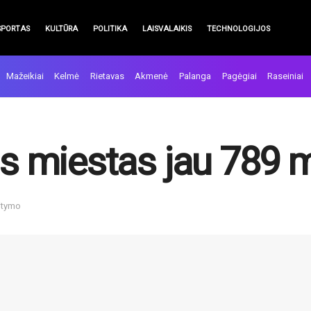
SPORTAS
KULTŪRA
POLITIKA
LAISVALAIKIS
TECHNOLOGIJOS
Mažeikiai
Kelmė
Rietavas
Akmenė
Palanga
Pagėgiai
Raseiniai
lės miestas jau 789 
aitymo