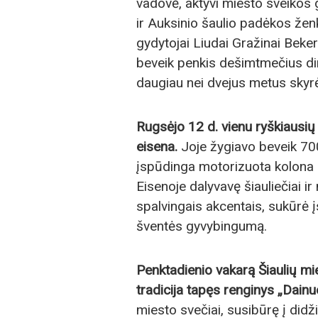
vadovė, aktyvi miesto sveikos 
ir Auksinio šaulio padėkos ženk
gydytojai Liudai Gražinai Bekeri
beveik penkis dešimtmečius dirb
daugiau nei dvejus metus skyrė 
Rugsėjo 12 d. vienu ryškiausių
eisena.
Joje žygiavo beveik 700
įspūdinga motorizuota kolona 
Eisenoje dalyvavę šiauliečiai i
spalvingais akcentais, sukūrė įs
šventės gyvybingumą.
Penktadienio vakarą Šiaulių mi
tradicija tapęs renginys „Dainuo
miesto svečiai, susibūrę į did