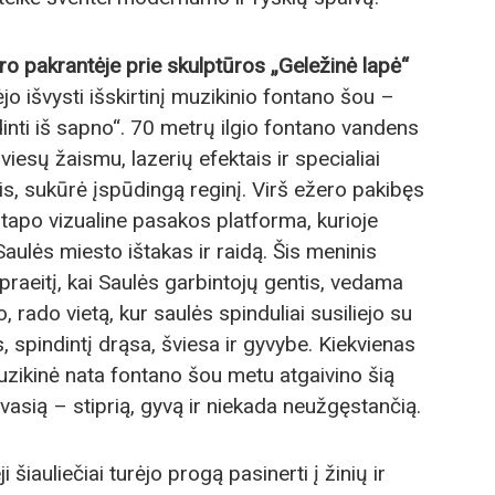
o pakrantėje prie skulptūros „Geležinė lapė“
lėjo išvysti išskirtinį muzikinio fontano šou –
inti iš sapno“. 70 metrų ilgio fontano vandens
iesų žaismu, lazerių efektais ir specialiai
s, sukūrė įspūdingą reginį. Virš ežero pakibęs
tapo vizualine pasakos platforma, kurioje
 Saulės miesto ištakas ir raidą. Šis meninis
praeitį, kai Saulės garbintojų gentis, vedama
, rado vietą, kur saulės spinduliai susiliejo su
, spindintį drąsa, šviesa ir gyvybe. Kiekvienas
muzikinė nata fontano šou metu atgaivino šią
vasią – stiprią, gyvą ir niekada neužgęstančią.
šiauliečiai turėjo progą pasinerti į žinių ir