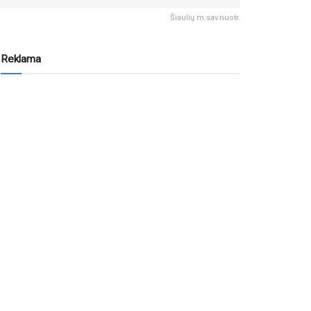
Šiaulių m.sav.nuotr.
Reklama