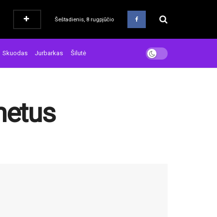
Šeštadienis, 8 rugpjūčio
Skuodas
Jurbarkas
Šilutė
metus