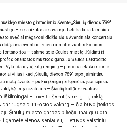
 nuaidėjo miesto gimtadienio šventė „Šiaulių dienos 789“
.
stigo – organizatoriai dovanojo tiek tradicija tapusius,
miesto svečiai mėgavosi didžiaisiais šventiniais koncertais
s didėjančia šventine eisena ir motorizuotos kolonos
io fontano šou – sakme apie Saulės miestą „Kildinti iš
o profesionaliosios muzikos garsų, o Saulės Laikrodžio
ve. Vyko daugybė kitų renginių – parodos, ekskursijos ir
oriai viliasi, kad „Šiaulių dienos 789“ tapo įsimintinu
ų metų šventė – puikia įžanga į artėjančius jubiliejinius
valdybė, organizatorius – Šiaulių kultūros centras.
o iškilmingai
– miesto šventės renginių ciklą
s dar rugsėjo 11-osios vakarą – čia buvo įteiktos
oju Šiaulių miesto garbės piliečiu inauguruota
– ilgametė vienos seniausių Lietuvos vaistinių