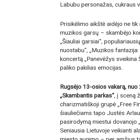
Labubu personažas, cukraus vat
Prisikėlimo aikštė aidėjo ne tik
muzikos garsų – skambėjo konc
„Šiauliai garsiai“, populiaria
nuostabu“, „Muzikos fantazija
koncertą „Panevėžys sveikina Š
paliko pakilias emocijas.
Rugsėjo 13-osios vakarą, nuo 
„Skambantis parkas“
, į sceną
charizmatiškoji grupė „Free Fin
šiauliečiams tapo Justės Arlau
pasirodymą miestui dovanojo „G
Seniausia Lietuvoje veikianti al
miesto augimo – per amžius tapu