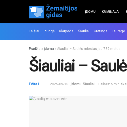
ĮDOMU
KRIMINALAI
Telšiai
Plungė
Klaipėda
Šiauliai
Kretinga
Tauragė
Pradžia
»
Įdomu
»
Šiauliai – Saulės miestas jau 789 metus
Šiauliai – Sau
Edita L.
2025-09-15
Įdomu
Šiauliai
Laikas: 5 min sk