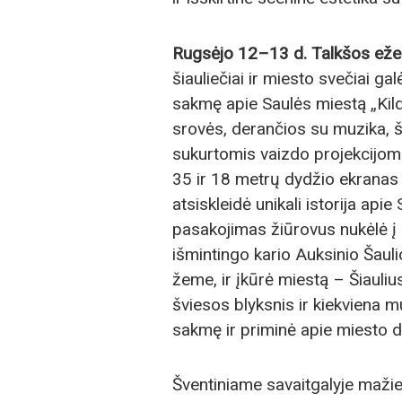
Rugsėjo 12–13 d. Talkšos ežer
šiauliečiai ir miesto svečiai ga
sakmę apie Saulės miestą „Kild
srovės, derančios su muzika, šv
sukurtomis vaizdo projekcijomi
35 ir 18 metrų dydžio ekranas 
atsiskleidė unikali istorija apie
pasakojimas žiūrovus nukėlė į 
išmintingo kario Auksinio Šaulio
žeme, ir įkūrė miestą – Šiaulius
šviesos blyksnis ir kiekviena 
sakmę ir priminė apie miesto d
Šventiniame savaitgalyje mažieji 