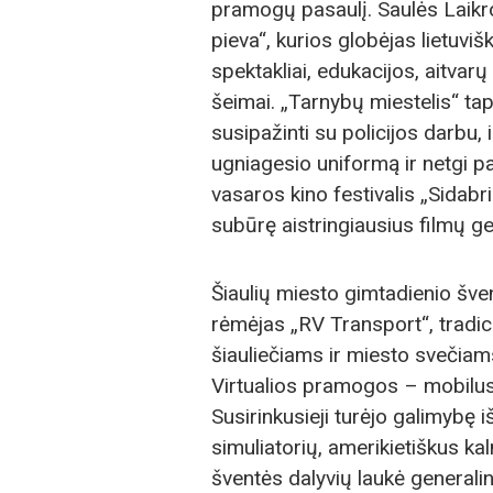
pramogų pasaulį. Saulės Laikr
pieva“, kurios globėjas lietuvi
spektakliai, edukacijos, aitvar
šeimai. „Tarnybų miestelis“ tap
susipažinti su policijos darbu,
ugniagesio uniformą ir netgi pa
vasaros kino festivalis „Sidabr
subūrę aistringiausius filmų ge
Šiaulių miesto gimtadienio šven
rėmėjas „RV Transport“, tradic
šiauliečiams ir miesto svečiams
Virtualios pramogos – mobilus 
Susirinkusieji turėjo galimybę 
simuliatorių, amerikietiškus ka
šventės dalyvių laukė generali