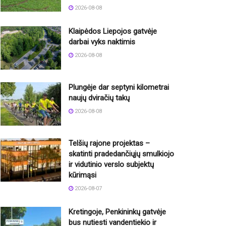
2026-08-08
Klaipėdos Liepojos gatvėje
darbai vyks naktimis
2026-08-08
Plungėje dar septyni kilometrai
naujų dviračių takų
2026-08-08
Telšių rajone projektas –
skatinti pradedančiųjų smulkiojo
ir vidutinio verslo subjektų
kūrimąsi
2026-08-07
Kretingoje, Penkininkų gatvėje
bus nutiesti vandentiekio ir