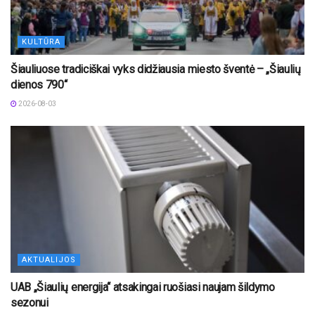
KULTŪRA
Šiauliuose tradiciškai vyks didžiausia miesto šventė – „Šiaulių
dienos 790“
2026-08-03
AKTUALIJOS
UAB „Šiaulių energija“ atsakingai ruošiasi naujam šildymo
sezonui