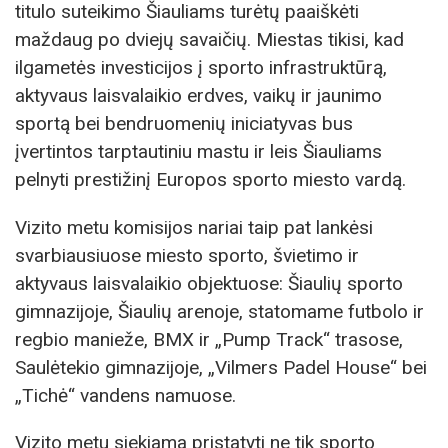
titulo suteikimo Šiauliams turėtų paaiškėti
maždaug po dviejų savaičių. Miestas tikisi, kad
ilgametės investicijos į sporto infrastruktūrą,
aktyvaus laisvalaikio erdves, vaikų ir jaunimo
sportą bei bendruomenių iniciatyvas bus
įvertintos tarptautiniu mastu ir leis Šiauliams
pelnyti prestižinį Europos sporto miesto vardą.
Vizito metu komisijos nariai taip pat lankėsi
svarbiausiuose miesto sporto, švietimo ir
aktyvaus laisvalaikio objektuose: Šiaulių sporto
gimnazijoje, Šiaulių arenoje, statomame futbolo ir
regbio manieže, BMX ir „Pump Track“ trasose,
Saulėtekio gimnazijoje, „Vilmers Padel House“ bei
„Tichė“ vandens namuose.
Vizito metu siekiama pristatyti ne tik sporto