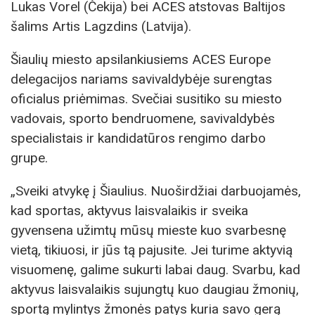
Lukas Vorel (Čekija) bei ACES atstovas Baltijos
šalims Artis Lagzdins (Latvija).
Šiaulių miesto apsilankiusiems ACES Europe
delegacijos nariams savivaldybėje surengtas
oficialus priėmimas. Svečiai susitiko su miesto
vadovais, sporto bendruomene, savivaldybės
specialistais ir kandidatūros rengimo darbo
grupe.
„Sveiki atvykę į Šiaulius. Nuoširdžiai darbuojamės,
kad sportas, aktyvus laisvalaikis ir sveika
gyvensena užimtų mūsų mieste kuo svarbesnę
vietą, tikiuosi, ir jūs tą pajusite. Jei turime aktyvią
visuomenę, galime sukurti labai daug. Svarbu, kad
aktyvus laisvalaikis sujungtų kuo daugiau žmonių,
sportą mylintys žmonės patys kuria savo gerą