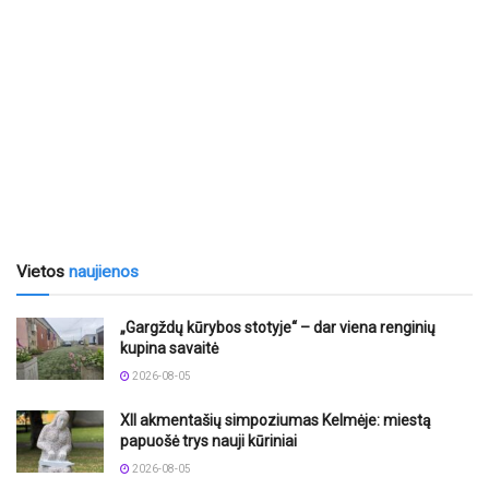
Vietos
naujienos
„Gargždų kūrybos stotyje“ – dar viena renginių
kupina savaitė
2026-08-05
XII akmentašių simpoziumas Kelmėje: miestą
papuošė trys nauji kūriniai
2026-08-05