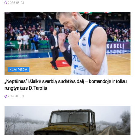
2026-08-03
KLAIPĖDA
„Neptūnas“ išlaikė svarbią sudėties dalį – komandoje ir toliau
rungtyniaus D. Tarolis
2026-08-03