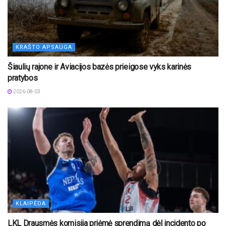
KRAŠTO APSAUGA
Šiaulių rajone ir Aviacijos bazės prieigose vyks karinės
pratybos
2026-08-03
KLAIPĖDA
LKL Drausmės komisija priėmė sprendimą dėl incidento po