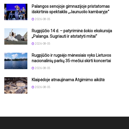
Palangos senojoje gimnazijoje pristatomas
išskirtinis spektaklis „Jaunuolio kambaryje“
2026-08-05
Rugpjūčio 14 d. – patyriminė šokio ekskursija
„Palanga. Sugriauti ir atstatyti mitai“
2026-08-05
Rugpjūčio ir rugsėjo mėnesiais vyks Lietuvos
nacionalinių parkų 35-mečiui skirti koncertai
2026-08-05
Klaipėdoje atnaujinama Atgimimo aikštė
2026-08-05