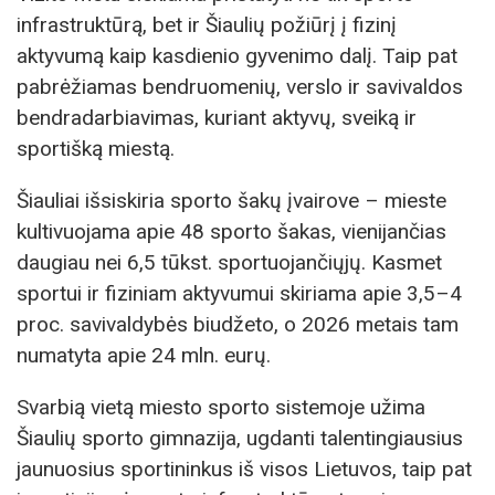
infrastruktūrą, bet ir Šiaulių požiūrį į fizinį
aktyvumą kaip kasdienio gyvenimo dalį. Taip pat
pabrėžiamas bendruomenių, verslo ir savivaldos
bendradarbiavimas, kuriant aktyvų, sveiką ir
sportišką miestą.
Šiauliai išsiskiria sporto šakų įvairove – mieste
kultivuojama apie 48 sporto šakas, vienijančias
daugiau nei 6,5 tūkst. sportuojančiųjų. Kasmet
sportui ir fiziniam aktyvumui skiriama apie 3,5–4
proc. savivaldybės biudžeto, o 2026 metais tam
numatyta apie 24 mln. eurų.
Svarbią vietą miesto sporto sistemoje užima
Šiaulių sporto gimnazija, ugdanti talentingiausius
jaunuosius sportininkus iš visos Lietuvos, taip pat