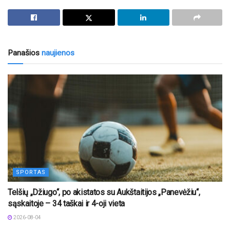
Panašios
naujienos
SPORTAS
Telšių „Džiugo“, po akistatos su Aukštaitijos „Panevėžiu“,
sąskaitoje – 34 taškai ir 4-oji vieta
2026-08-04