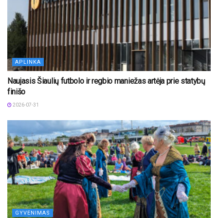
APLINKA
Naujasis Šiaulių futbolo ir regbio maniežas artėja prie statybų
finišo
2026-07-31
GYVENIMAS