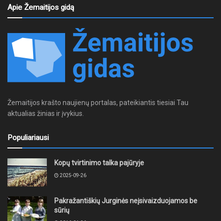
Apie Žemaitijos gidą
Žemaitijos krašto naujienų portalas, pateikiantis tiesiai Tau
aktualias žinias ir įvykius.
Populiariausi
Kopų tvirtinimo talka pajūryje
2025-09-26
Pakražantiškių Jurginės neįsivaizduojamos be
sūrių