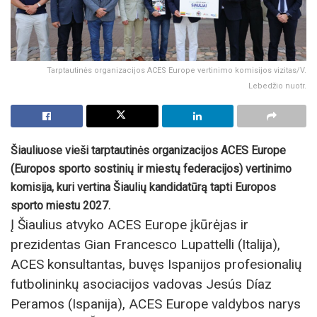
Tarptautinės organizacijos ACES Europe vertinimo komisijos vizitas/V.
Lebedžio nuotr.
Šiauliuose vieši tarptautinės organizacijos ACES Europe
(Europos sporto sostinių ir miestų federacijos) vertinimo
komisija, kuri vertina Šiaulių kandidatūrą tapti Europos
sporto miestu 2027.
Į Šiaulius atvyko ACES Europe įkūrėjas ir
prezidentas Gian Francesco Lupattelli (Italija),
ACES konsultantas, buvęs Ispanijos profesionalių
futbolininkų asociacijos vadovas Jesús Díaz
Peramos (Ispanija), ACES Europe valdybos narys