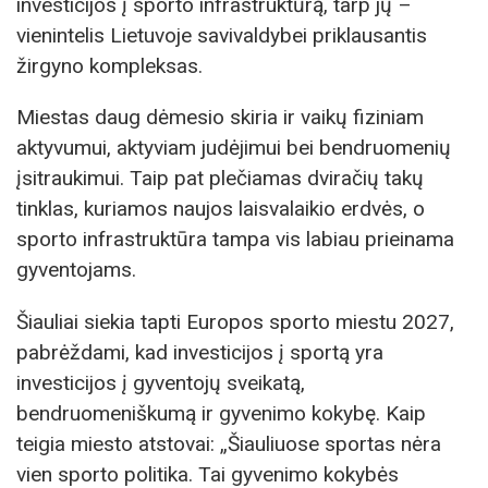
investicijos į sporto infrastruktūrą, tarp jų –
vienintelis Lietuvoje savivaldybei priklausantis
žirgyno kompleksas.
Miestas daug dėmesio skiria ir vaikų fiziniam
aktyvumui, aktyviam judėjimui bei bendruomenių
įsitraukimui. Taip pat plečiamas dviračių takų
tinklas, kuriamos naujos laisvalaikio erdvės, o
sporto infrastruktūra tampa vis labiau prieinama
gyventojams.
Šiauliai siekia tapti Europos sporto miestu 2027,
pabrėždami, kad investicijos į sportą yra
investicijos į gyventojų sveikatą,
bendruomeniškumą ir gyvenimo kokybę. Kaip
teigia miesto atstovai: „Šiauliuose sportas nėra
vien sporto politika. Tai gyvenimo kokybės