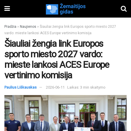
Pradžia
»
Naujienos
»
Šiauliai žengia link Europos sporto miesto 2027
vardo: mieste lankosi ACES Europe vertinimo komisija
Šiauliai žengia link Europos
sporto miesto 2027 vardo:
mieste lankosi ACES Europe
vertinimo komisija
Paulius Liškauskas
2026-06-11
Laikas: 3 min skaitymo