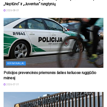
„Neptūno“ ir „Juventus“ rungtynių
2026-08-01
KRIMINALAI
Policijos prevencinės priemonės šalies keliuose rugpjūčio
mėnesį
2026-07-31