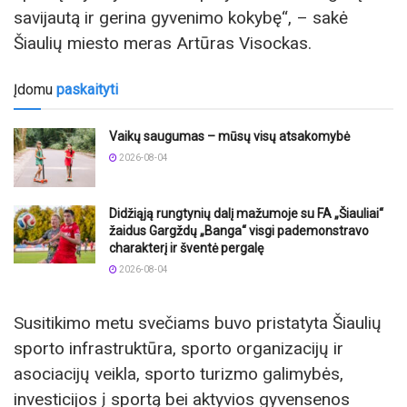
savijautą ir gerina gyvenimo kokybę“, – sakė
Šiaulių miesto meras Artūras Visockas.
Įdomu
paskaityti
Vaikų saugumas – mūsų visų atsakomybė
2026-08-04
Didžiąją rungtynių dalį mažumoje su FA „Šiauliai“
žaidus Gargždų „Banga“ visgi pademonstravo
charakterį ir šventė pergalę
2026-08-04
Susitikimo metu svečiams buvo pristatyta Šiaulių
sporto infrastruktūra, sporto organizacijų ir
asociacijų veikla, sporto turizmo galimybės,
investicijos į sportą bei aktyvios gyvensenos