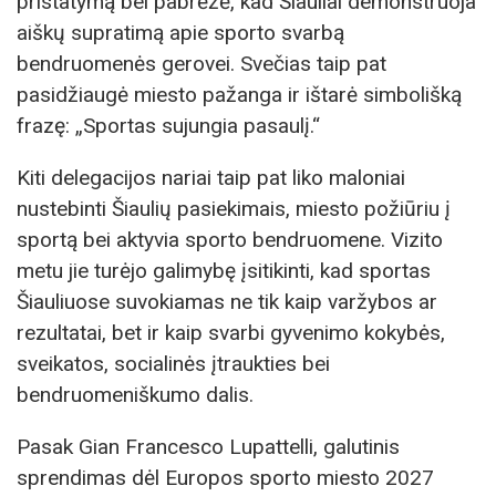
pristatymą bei pabrėžė, kad Šiauliai demonstruoja
aiškų supratimą apie sporto svarbą
bendruomenės gerovei. Svečias taip pat
pasidžiaugė miesto pažanga ir ištarė simbolišką
frazę: „Sportas sujungia pasaulį.“
Kiti delegacijos nariai taip pat liko maloniai
nustebinti Šiaulių pasiekimais, miesto požiūriu į
sportą bei aktyvia sporto bendruomene. Vizito
metu jie turėjo galimybę įsitikinti, kad sportas
Šiauliuose suvokiamas ne tik kaip varžybos ar
rezultatai, bet ir kaip svarbi gyvenimo kokybės,
sveikatos, socialinės įtraukties bei
bendruomeniškumo dalis.
Pasak Gian Francesco Lupattelli, galutinis
sprendimas dėl Europos sporto miesto 2027