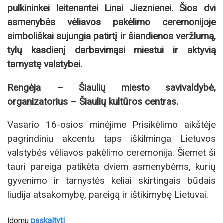
pulkininkei leitenantei Linai Jieznienei. Šios dvi
asmenybės vėliavos pakėlimo ceremonijoje
simboliškai sujungia patirtį ir šiandienos veržlumą,
tylų kasdienį darbavimąsi miestui ir aktyvią
tarnystę valstybei.
Rengėja – Šiaulių miesto savivaldybė,
organizatorius – Šiaulių kultūros centras.
Vasario 16-osios minėjime Prisikėlimo aikštėje
pagrindiniu akcentu taps iškilminga Lietuvos
valstybės vėliavos pakėlimo ceremonija. Šiemet ši
tauri pareiga patikėta dviem asmenybėms, kurių
gyvenimo ir tarnystės keliai skirtingais būdais
liudija atsakomybę, pareigą ir ištikimybę Lietuvai.
Įdomu
paskaityti