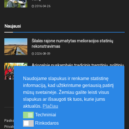
2016-04-26
Naujausi
Šilalės rajone numatytas melioracijos statinių
rekonstravimas
2026-08-09
Ariogaloje nuskambėjo tradicinis tremtinių, politinių
kalinių ir laisvės kovų dalyvių sąskrydis „Su Lietuva
širdy“
Naudojame slapukus ir renkame statistinę
2026-08-08
informaciją, kad užtikrintume geriausią patirtį
mūsų svetainėje. Žemiau galite leisti visus
slapukus ar išsaugoti tik tuos, kurie jums
aktualūs.
Plačiau
Techniniai
Techniniai
Paskelbk naujieną
Rašyti redakcijai
Reklama
Rinkodaros
Rinkodaros
Privatumo politika
Susisiekite