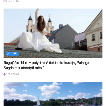
2026-08-05
ĮDOMU
Rugpjūčio 14 d. – patyriminė šokio ekskursija „Palanga.
Sugriauti ir atstatyti mitai“
2026-08-05