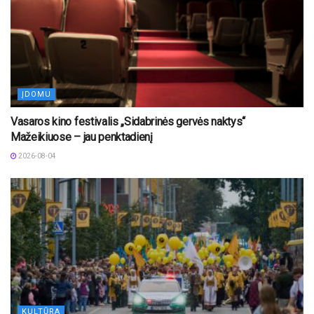
ĮDOMU
Vasaros kino festivalis „Sidabrinės gervės naktys“
Mažeikiuose – jau penktadienį
2026-08-04
KULTŪRA