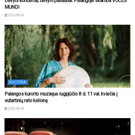
Devyni koncertai, devyni pasauliai: Palangoje skamba VOCES
MUNDI
2026-08-04
KULTŪRA
Palangos kurorto muziejus rugpjūčio 8 d. 11 val. kviečia į
sutartinių rato kelionę
2026-08-04