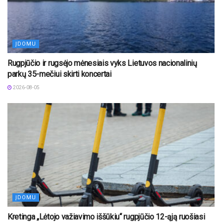
ĮDOMU
Rugpjūčio ir rugsėjo mėnesiais vyks Lietuvos nacionalinių
parkų 35-mečiui skirti koncertai
2026-08-05
ĮDOMU
Kretinga „Lėtojo važiavimo iššūkiu“ rugpjūčio 12-ąją ruošiasi