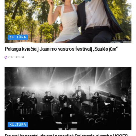
KULTŪRA
Palanga kviečia į Jaunimo vasaros festivalį „Saulės jūra“
2026-08-04
KULTŪRA