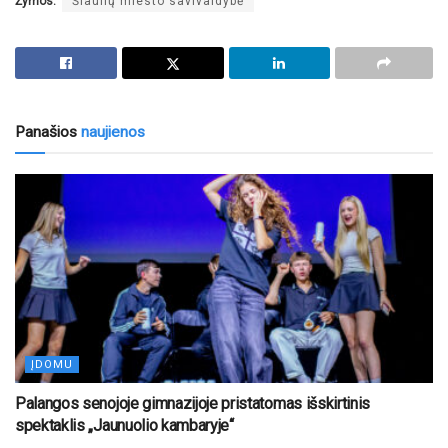
Žymos:
Šiaulių miesto savivaldybė
Panašios
naujienos
ĮDOMU
Palangos senojoje gimnazijoje pristatomas išskirtinis
spektaklis „Jaunuolio kambaryje“