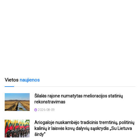
Vietos
naujienos
Šilalės rajone numatytas melioracijos statinių
rekonstravimas
2026-08-09
Ariogaloje nuskambėjo tradicinis tremtinių, politinių
kalinių ir laisvės kovų dalyvių sąskrydis „Su Lietuva
širdy“