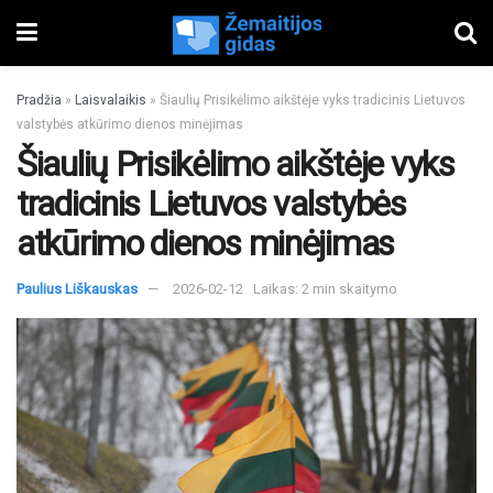
Pradžia
»
Laisvalaikis
»
Šiaulių Prisikėlimo aikštėje vyks tradicinis Lietuvos
valstybės atkūrimo dienos minėjimas
Šiaulių Prisikėlimo aikštėje vyks
tradicinis Lietuvos valstybės
atkūrimo dienos minėjimas
Paulius Liškauskas
2026-02-12
Laikas: 2 min skaitymo