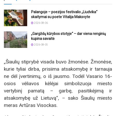
Palangoje – poezijos festivalio „Liudvika“
skaitymai su poete Vitalija Maksvyte
2026-08-06
„Gargždų kūrybos stotyje“ – dar viena renginių
kupina savaitė
2026-08-05
„Šiaulių stiprybė visada buvo žmonėse. Žmonėse,
kurie tyliai dirba, prisiima atsakomybę ir tarnauja
ne dėl įvertinimų, o iš jausmo. Todėl Vasario 16-
osios vėliavos kėlėjai simbolizuoja miesto
vertybinį pamatą – garbę, pasitikėjimą ir
atsakomybę už Lietuvą“, – sako Šiaulių miesto
meras Artūras Visockas.