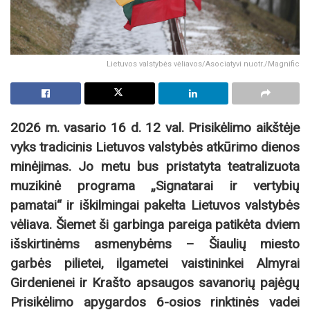
Lietuvos valstybės vėliavos/Asociatyvi nuotr./Magnific
2026 m. vasario 16 d. 12 val. Prisikėlimo aikštėje
vyks tradicinis Lietuvos valstybės atkūrimo dienos
minėjimas. Jo metu bus pristatyta teatralizuota
muzikinė programa „Signatarai ir vertybių
pamatai“ ir iškilmingai pakelta Lietuvos valstybės
vėliava. Šiemet ši garbinga pareiga patikėta dviem
išskirtinėms asmenybėms – Šiaulių miesto
garbės pilietei, ilgametei vaistininkei Almyrai
Girdenienei ir Krašto apsaugos savanorių pajėgų
Prisikėlimo apygardos 6-osios rinktinės vadei