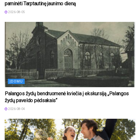
paminėti Tarptautinę jaunimo dieną
2026-08-05
ĮDOMU
Palangos žydų bendruomenė kviečia į ekskursiją „Palangos
žydų paveldo pėdsakais“
2026-08-04