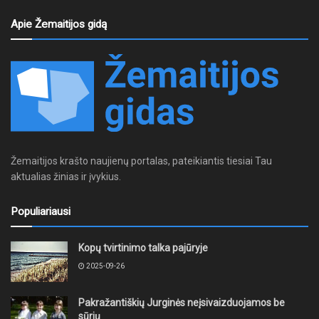
Apie Žemaitijos gidą
Žemaitijos krašto naujienų portalas, pateikiantis tiesiai Tau
aktualias žinias ir įvykius.
Populiariausi
Kopų tvirtinimo talka pajūryje
2025-09-26
Pakražantiškių Jurginės neįsivaizduojamos be
sūrių