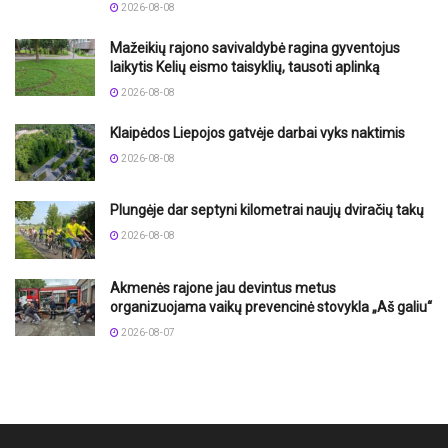
2026-08-08
Mažeikių rajono savivaldybė ragina gyventojus
laikytis Kelių eismo taisyklių, tausoti aplinką
2026-08-08
Klaipėdos Liepojos gatvėje darbai vyks naktimis
2026-08-08
Plungėje dar septyni kilometrai naujų dviračių takų
2026-08-08
Akmenės rajone jau devintus metus
organizuojama vaikų prevencinė stovykla „Aš galiu“
2026-08-07