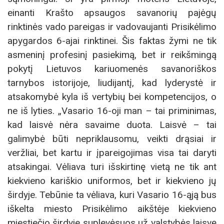
einanti Krašto apsaugos savanorių pajėgų
rinktinės vado pareigas ir vadovaujanti Prisikėlimo
apygardos 6-ajai rinktinei. Šis faktas žymi ne tik
asmeninį profesinį pasiekimą, bet ir reikšmingą
pokytį Lietuvos kariuomenės savanoriškos
tarnybos istorijoje, liudijantį, kad lyderystė ir
atsakomybė kyla iš vertybių bei kompetencijos, o
ne iš lyties. „Vasario 16-oji man – tai priminimas,
kad laisvė nėra savaime duota. Laisvė – tai
galimybė būti nepriklausomu, veikti drąsiai ir
veržliai, bet kartu ir įpareigojimas visa tai daryti
atsakingai. Vėliava turi išskirtinę vietą ne tik ant
kiekvieno kariškio uniformos, bet ir kiekvieno jų
širdyje. Tebūnie ta vėliava, kuri Vasario 16-ąją bus
iškelta miesto Prisikėlimo aikštėje kiekvieno
miestiečio širdyje suplevėsuos už valstybės laisvę