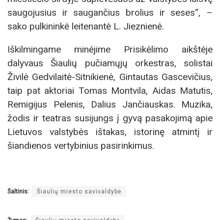
saugojusius ir saugančius brolius ir seses“, –
sako pulkininkė leitenantė L. Jieznienė.
Iškilmingame minėjime Prisikėlimo aikštėje
dalyvaus Šiaulių pučiamųjų orkestras, solistai
Živilė Gedvilaitė-Sitnikienė, Gintautas Gascevičius,
taip pat aktoriai Tomas Montvila, Aidas Matutis,
Remigijus Pelenis, Dalius Jančiauskas. Muzika,
žodis ir teatras susijungs į gyvą pasakojimą apie
Lietuvos valstybės ištakas, istorinę atmintį ir
šiandienos vertybinius pasirinkimus.
Šaltinis:
Šiaulių miesto savivaldybė