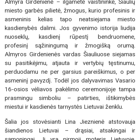
Almyra Girdenienė – ilgametė vaistininkė, Šiaulių
miesto garbės pilietė, žmogus, kurio profesinis ir
asmeninis kelias tapo neatsiejama miesto
kasdienybės dalimi. Jos gyvenimo istorija liudija
nuoseklų, kasdienį rūpestį bendruomene,
profesinį sąžiningumą ir žmogišką orumą.
Almyros Girdenienės vardas Šiauliuose siejamas
su pasitikėjimu, atjauta ir vertybių tęstinumu,
perduodamu ne per garsius pareiškimus, o per
asmeninį pavyzdį. Todėl jos dalyvavimas Vasario
16-osios vėliavos pakėlimo ceremonijoje tampa
prasmingu simboliu – patirties, ištikimybės
miestui ir kasdienės tarnystės Lietuvai ženklu.
Šalia jos stovėsianti Lina Jieznienė atstovauja
šiandienos Lietuvai – drąsiai, atsakingai ir
sąmoningai. Ji yra pirmoji moteris Lietuvoje,