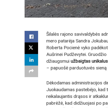
Šilalės rajono savivaldybės ad
mero patarėja Sandra Jokubaus
Roberta Pocienė vyko padėkoti
Aušrinei Pudževytei. Gruodžio 
džiaugsmui
užbaigtas unikalus 
– papuošė parduotuvės sieną D
Dėkodamas administracijos dire
Juokaudamas pastebėjo, kad ta
reikalaujantis drąsos ir atkaklum
pabrėžė, kad didžiuojasi po pas