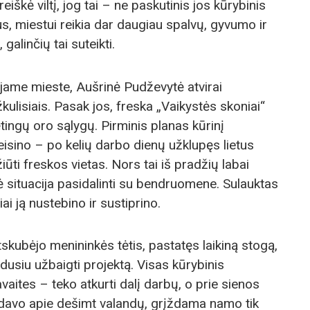
eiškė viltį, jog tai – ne paskutinis jos kūrybinis
aus, miestui reikia dar daugiau spalvų, gyvumo ir
galinčių tai suteikti.
ajame mieste, Aušrinė Pudževytė atvirai
kulisiais. Pasak jos, freska „Vaikystės skoniai“
ingų oro sąlygų. Pirminis planas kūrinį
eisino – po kelių darbo dienų užklupęs lietus
ti freskos vietas. Nors tai iš pradžių labai
 situacija pasidalinti su bendruomene. Sulauktas
ai ją nustebino ir sustiprino.
skubėjo menininkės tėtis, pastatęs laikiną stogą,
idusiu užbaigti projektą. Visas kūrybinis
aites – teko atkurti dalį darbų, o prie sienos
sdavo apie dešimt valandų, grįždama namo tik