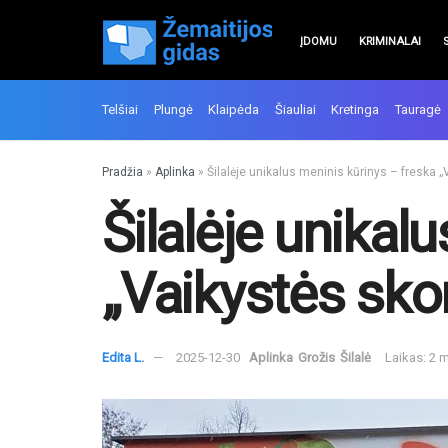
ĮDOMU
KRIMINALAI
Telšiai
Plungė
Klaipėda
Šiauliai
Kretinga
Tauragė
Pradžia
»
Aplinka
»
Šilalėje unikalus meninis kūrinys – freska „
Šilalėje unikal
„Vaikystės skon
Edita L.
2025-12-30
Aplinka
Grožis
Šilalė
Laikas: 2 