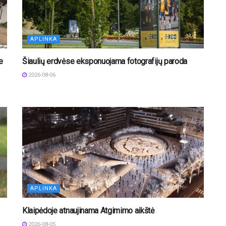
APLINKA
e
Šiaulių erdvėse eksponuojama fotografijų paroda
2026-08-06
APLINKA
Klaipėdoje atnaujinama Atgimimo aikštė
2026-08-05