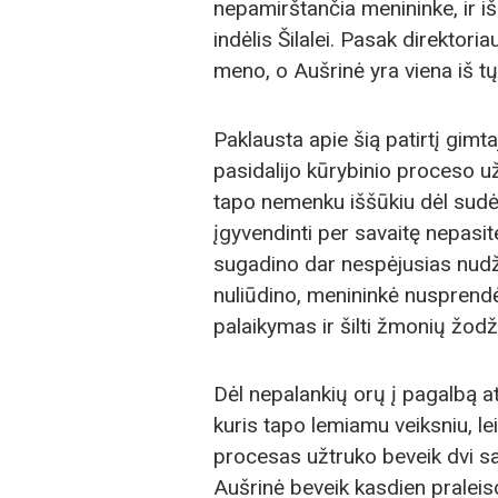
nepamirštančia menininke, ir išr
indėlis Šilalei. Pasak direktori
meno, o Aušrinė yra viena iš tų, 
Paklausta apie šią patirtį gimt
pasidalijo kūrybinio proceso už
tapo nemenku iššūkiu dėl sudėt
įgyvendinti per savaitę nepasit
sugadino dar nespėjusias nudžiū
nuliūdino, menininkė nusprendė
palaikymas ir šilti žmonių žodži
Dėl nepalankių orų į pagalbą at
kuris tapo lemiamu veiksniu, le
procesas užtruko beveik dvi sav
Aušrinė beveik kasdien pralei