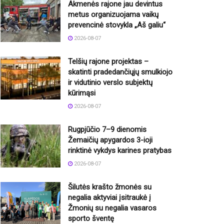
Akmenės rajone jau devintus
metus organizuojama vaikų
prevencinė stovykla „Aš galiu“
2026-08-07
Telšių rajone projektas –
skatinti pradedančiųjų smulkiojo
ir vidutinio verslo subjektų
kūrimąsi
2026-08-07
Rugpjūčio 7–9 dienomis
Žemaičių apygardos 3-ioji
rinktinė vykdys karines pratybas
2026-08-07
Šilutės krašto žmonės su
negalia aktyviai įsitraukė į
Žmonių su negalia vasaros
sporto šventę