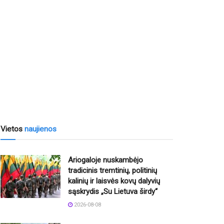
Vietos
naujienos
Ariogaloje nuskambėjo
tradicinis tremtinių, politinių
kalinių ir laisvės kovų dalyvių
sąskrydis „Su Lietuva širdy“
2026-08-08