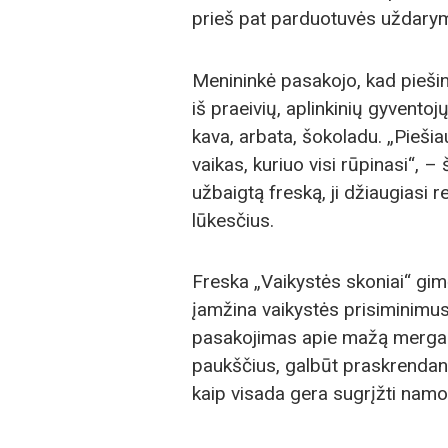
prieš pat parduotuvės uždary
Menininkė pasakojo, kad piešin
iš praeivių, aplinkinių gyvento
kava, arbata, šokoladu. „Piešia
vaikas, kuriuo visi rūpinasi“, –
užbaigtą freską, ji džiaugiasi re
lūkesčius.
Freska „Vaikystės skoniai“ gimė
įamžina vaikystės prisiminimus
pasakojimas apie mažą mergait
paukščius, galbūt praskrendanči
kaip visada gera sugrįžti namo