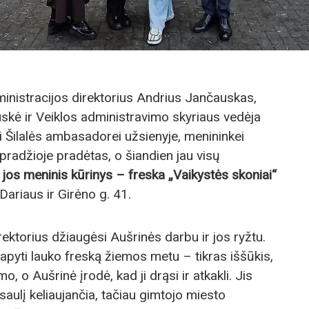
ministracijos direktorius Andrius Jančauskas,
kė ir Veiklos administravimo skyriaus vedėja
 Šilalės ambasadorei užsienyje, menininkei
pradžioje pradėtas, o šiandien jau visų
jos meninis kūrinys – freska „Vaikystės skoniai“
ariaus ir Girėno g. 41.
ktorius džiaugėsi Aušrinės darbu ir jos ryžtu.
pyti lauko freską žiemos metu – tikras iššūkis,
o, o Aušrinė įrodė, kad ji drąsi ir atkakli. Jis
aulį keliaujančia, tačiau gimtojo miesto