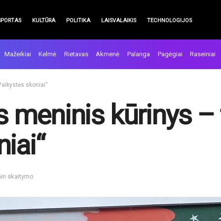
SPORTAS
KULTŪRA
POLITIKA
LAISVALAIKIS
TECHNOLOGIJOS
Mažeikiai
Kelmė
Rietavas
Akmenė
Palanga
Pagėgiai
Raseiniai
Vaikystės skoniai“
us meninis kūrinys –
iai“
min skaitymo