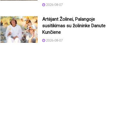
2026-08-07
Artėjant Žolinei, Palangoje
susitikimas su žolininke Danute
Kunčiene
2026-08-07