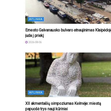
APLINKA
Ernesto Galvanausko bulvaro atnaujinimas Klaipėdoj
juda į priekį
2026-08-06
APLINKA
XII akmentašių simpoziumas Kelmėje: miestą
papuošė trys nauji kūriniai