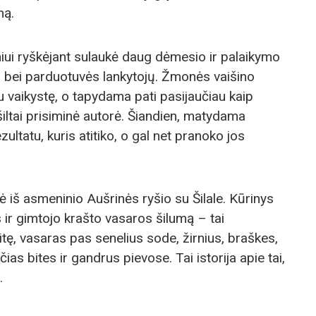
mą.
iui ryškėjant sulaukė daug dėmesio ir palaikymo
jų bei parduotuvės lankytojų. Žmonės vaišino
u vaikystę, o tapydama pati pasijaučiau kaip
 šiltai prisiminė autorė. Šiandien, matydama
zultatu, kuris atitiko, o gal net pranoko jos
 iš asmeninio Aušrinės ryšio su Šilale. Kūrinys
 ir gimtojo krašto vasaros šilumą – tai
ę, vasaras pas senelius sode, žirnius, braškes,
as bites ir gandrus pievose. Tai istorija apie tai,
.