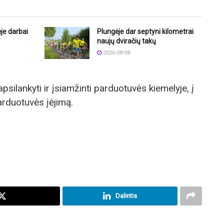
je darbai
Plungėje dar septyni kilometrai
naujų dviračių takų
2026-08-08
psilankyti ir įsiamžinti parduotuvės kiemelyje, į
parduotuvės įėjimą.
Dalintis