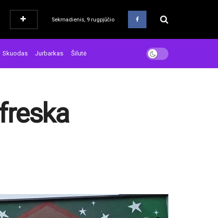
Sekmadienis, 9 rugpjūčio
Skuodas
Jurbarkas
Šilutė
 freska