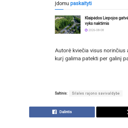
Įdomu
paskaityti
Klaipėdos Liepojos gatvė
vyks naktimis
2026-08-08
Autorė kviečia visus norinčius a
kurį galima patekti per galinį 
Šaltinis:
Šilalės rajono savivaldybė
Dalintis