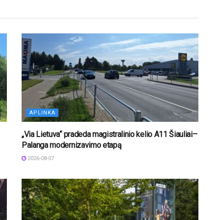
APLINKA
„Via Lietuva“ pradeda magistralinio kelio A11 Šiauliai–
Palanga modernizavimo etapą
2026-08-07