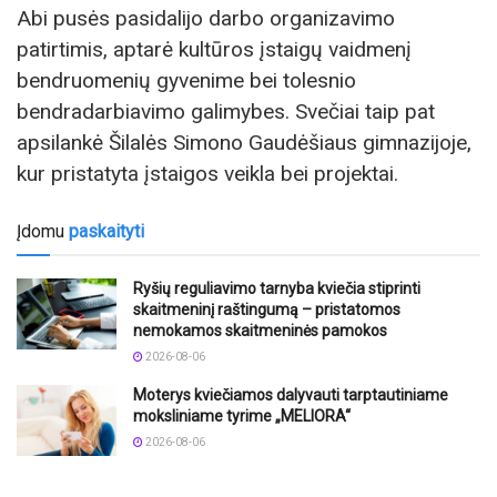
Abi pusės pasidalijo darbo organizavimo
patirtimis, aptarė kultūros įstaigų vaidmenį
bendruomenių gyvenime bei tolesnio
bendradarbiavimo galimybes. Svečiai taip pat
apsilankė Šilalės Simono Gaudėšiaus gimnazijoje,
kur pristatyta įstaigos veikla bei projektai.
Įdomu
paskaityti
Ryšių reguliavimo tarnyba kviečia stiprinti
skaitmeninį raštingumą – pristatomos
nemokamos skaitmeninės pamokos
2026-08-06
Moterys kviečiamos dalyvauti tarptautiniame
moksliniame tyrime „MELIORA“
2026-08-06