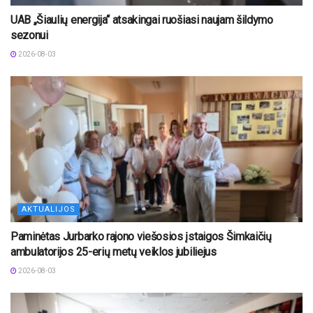
UAB „Šiaulių energija“ atsakingai ruošiasi naujam šildymo
sezonui
2026-08-03
AKTUALIJOS
Paminėtas Jurbarko rajono viešosios įstaigos Šimkaičių
ambulatorijos 25-erių metų veiklos jubiliejus
2026-08-03