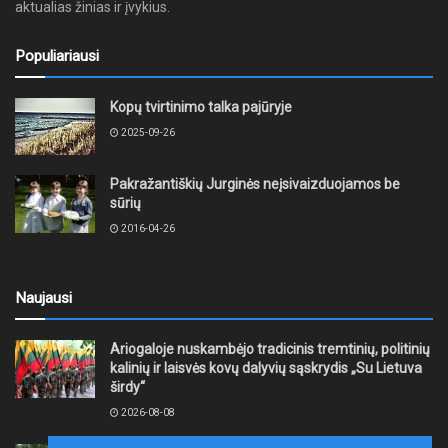
aktualias žinias ir įvykius.
Populiariausi
Kopų tvirtinimo talka pajūryje
2025-09-26
Pakražantiškių Jurginės neįsivaizduojamos be
sūrių
2016-04-26
Naujausi
Ariogaloje nuskambėjo tradicinis tremtinių, politinių
kalinių ir laisvės kovų dalyvių sąskrydis „Su Lietuva
širdy“
2026-08-08