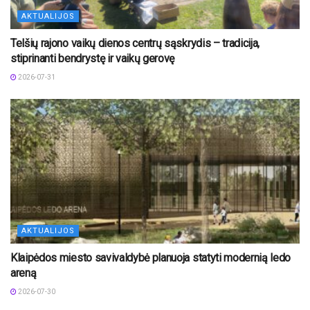
AKTUALIJOS
Telšių rajono vaikų dienos centrų sąskrydis – tradicija,
stiprinanti bendrystę ir vaikų gerovę
2026-07-31
AKTUALIJOS
Klaipėdos miesto savivaldybė planuoja statyti modernią ledo
areną
2026-07-30