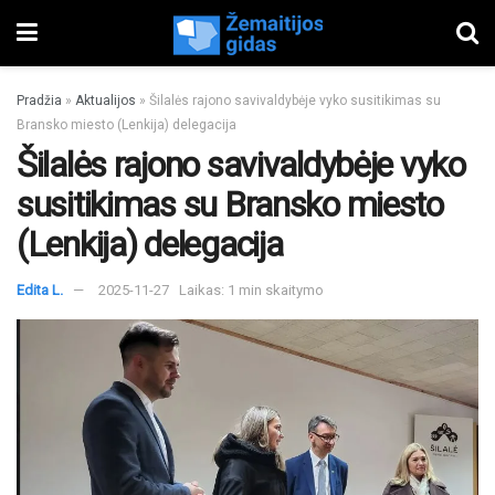
Pradžia
»
Aktualijos
»
Šilalės rajono savivaldybėje vyko susitikimas su
Bransko miesto (Lenkija) delegacija
Šilalės rajono savivaldybėje vyko
susitikimas su Bransko miesto
(Lenkija) delegacija
Edita L.
2025-11-27
Laikas: 1 min skaitymo