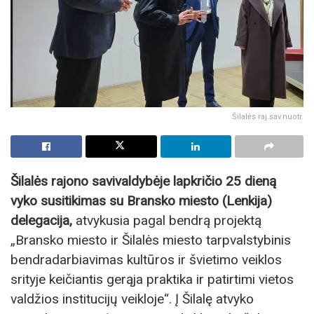
Šilalės raj.sav.nuotr.
Šilalės rajono savivaldybėje lapkričio 25 dieną
vyko susitikimas su Bransko miesto (Lenkija)
delegacija,
atvykusia pagal bendrą projektą
„Bransko miesto ir Šilalės miesto tarpvalstybinis
bendradarbiavimas kultūros ir švietimo veiklos
srityje keičiantis gerąja praktika ir patirtimi vietos
valdžios institucijų veikloje“. Į Šilalę atvyko