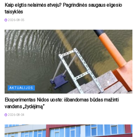
Kaip elgtis nelaimės atveju? Pagrindinės saugaus elgesio
taisyklės
2026-08-05
AKTUALIJOS
Eksperimentas Nidos uoste: išbandomas būdas mažinti
vandens „žydėjimą“
2026-08-04