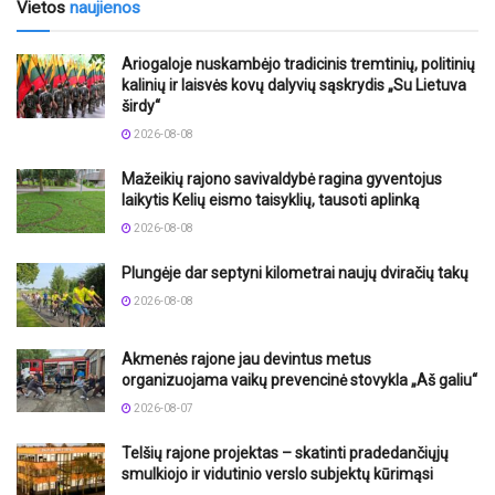
Vietos
naujienos
Ariogaloje nuskambėjo tradicinis tremtinių, politinių
kalinių ir laisvės kovų dalyvių sąskrydis „Su Lietuva
širdy“
2026-08-08
Mažeikių rajono savivaldybė ragina gyventojus
laikytis Kelių eismo taisyklių, tausoti aplinką
2026-08-08
Plungėje dar septyni kilometrai naujų dviračių takų
2026-08-08
Akmenės rajone jau devintus metus
organizuojama vaikų prevencinė stovykla „Aš galiu“
2026-08-07
Telšių rajone projektas – skatinti pradedančiųjų
smulkiojo ir vidutinio verslo subjektų kūrimąsi