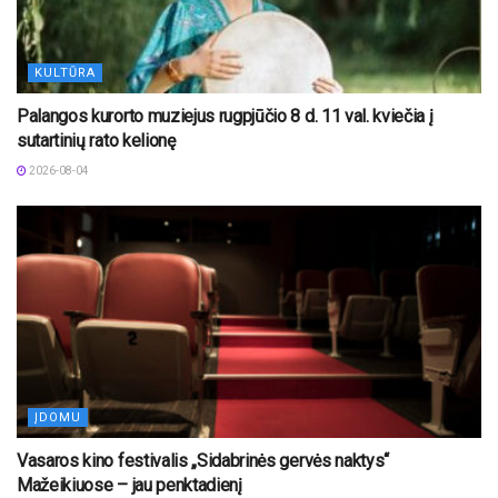
KULTŪRA
Palangos kurorto muziejus rugpjūčio 8 d. 11 val. kviečia į
sutartinių rato kelionę
2026-08-04
ĮDOMU
Vasaros kino festivalis „Sidabrinės gervės naktys“
Mažeikiuose – jau penktadienį