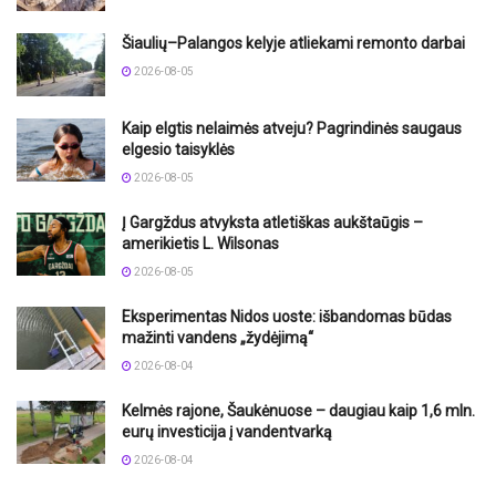
Šiaulių–Palangos kelyje atliekami remonto darbai
2026-08-05
Kaip elgtis nelaimės atveju? Pagrindinės saugaus
elgesio taisyklės
2026-08-05
Į Gargždus atvyksta atletiškas aukštaūgis –
amerikietis L. Wilsonas
2026-08-05
Eksperimentas Nidos uoste: išbandomas būdas
mažinti vandens „žydėjimą“
2026-08-04
Kelmės rajone, Šaukėnuose – daugiau kaip 1,6 mln.
eurų investicija į vandentvarką
2026-08-04