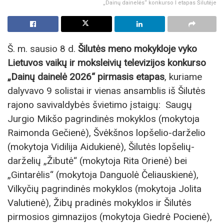
„Dainų dainelės“ konkurso I etapas Šilutėje
Š. m. sausio 8 d.
Šilutės meno mokykloje vyko
Lietuvos vaikų ir moksleivių televizijos konkurso
„Dainų dainelė 2026“ pirmasis etapas
, kuriame
dalyvavo 9 solistai ir vienas ansamblis iš Šilutės
rajono savivaldybės švietimo įstaigų: Saugų
Jurgio Mikšo pagrindinės mokyklos (mokytoja
Raimonda Gečienė), Švėkšnos lopšelio-darželio
(mokytoja Vidilija Aidukienė), Šilutės lopšelių-
darželių „Žibutė“ (mokytoja Rita Orienė) bei
„Gintarėlis“ (mokytoja Danguolė Čeliauskienė),
Vilkyčių pagrindinės mokyklos (mokytoja Jolita
Valutienė), Žibų pradinės mokyklos ir Šilutės
pirmosios gimnazijos (mokytoja Giedrė Pocienė),