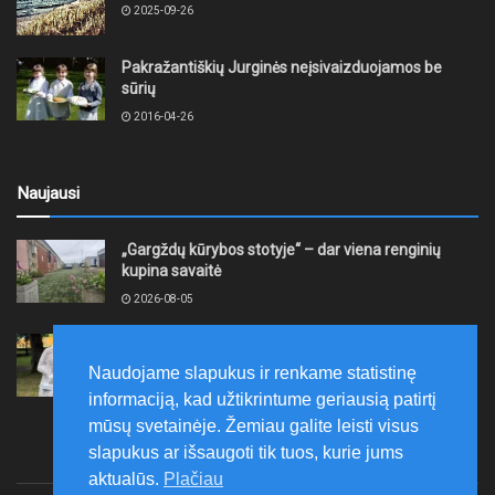
2025-09-26
Pakražantiškių Jurginės neįsivaizduojamos be
sūrių
2016-04-26
Naujausi
„Gargždų kūrybos stotyje“ – dar viena renginių
kupina savaitė
2026-08-05
XII akmentašių simpoziumas Kelmėje: miestą
papuošė trys nauji kūriniai
Naudojame slapukus ir renkame statistinę
2026-08-05
informaciją, kad užtikrintume geriausią patirtį
mūsų svetainėje. Žemiau galite leisti visus
slapukus ar išsaugoti tik tuos, kurie jums
aktualūs.
Plačiau