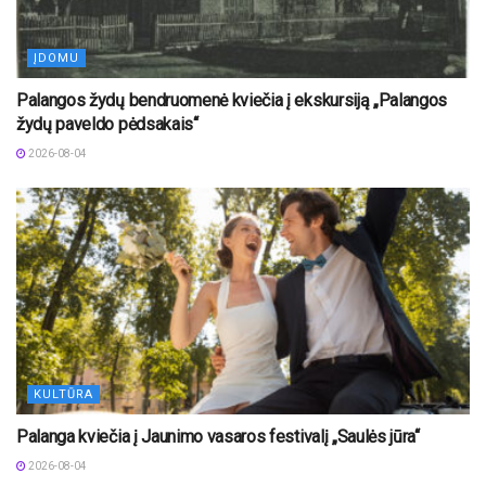
ĮDOMU
Palangos žydų bendruomenė kviečia į ekskursiją „Palangos
žydų paveldo pėdsakais“
2026-08-04
KULTŪRA
Palanga kviečia į Jaunimo vasaros festivalį „Saulės jūra“
2026-08-04