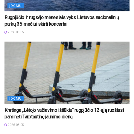
ĮDOMU
Rugpjūčio ir rugsėjo mėnesiais vyks Lietuvos nacionalinių
parkų 35-mečiui skirti koncertai
2026-08-05
ĮDOMU
Kretinga „Lėtojo važiavimo iššūkiu“ rugpjūčio 12-ąją ruošiasi
paminėti Tarptautinę jaunimo dieną
2026-08-05