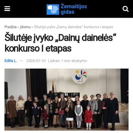
Pradžia
»
Įdomu
»
Šilutėje įvyko „Dainų dainelės“ konkurso I etapas
Šilutėje įvyko „Dainų dainelės“
konkurso I etapas
Edita L.
2026-01-10
Laikas: 1 min skaitymo