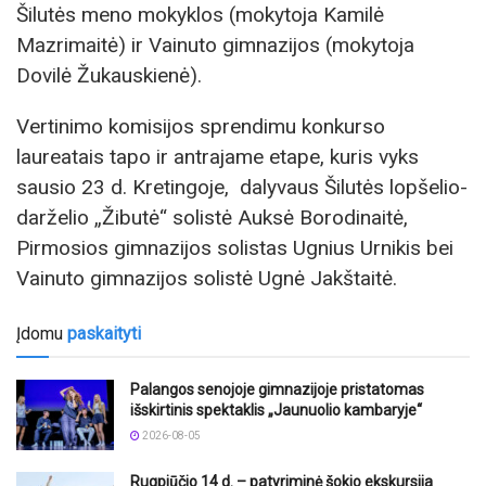
Šilutės meno mokyklos (mokytoja Kamilė
Mazrimaitė) ir Vainuto gimnazijos (mokytoja
Dovilė Žukauskienė).
Vertinimo komisijos sprendimu konkurso
laureatais tapo ir antrajame etape, kuris vyks
sausio 23 d. Kretingoje, dalyvaus Šilutės lopšelio-
darželio „Žibutė“ solistė Auksė Borodinaitė,
Pirmosios gimnazijos solistas Ugnius Urnikis bei
Vainuto gimnazijos solistė Ugnė Jakštaitė.
Įdomu
paskaityti
Palangos senojoje gimnazijoje pristatomas
išskirtinis spektaklis „Jaunuolio kambaryje“
2026-08-05
Rugpjūčio 14 d. – patyriminė šokio ekskursija