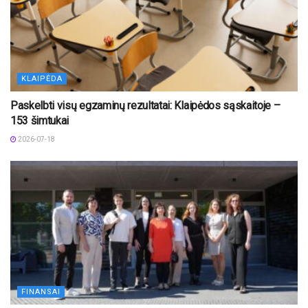
KLAIPĖDA
Paskelbti visų egzaminų rezultatai: Klaipėdos sąskaitoje –
153 šimtukai
2026-07-18
FINANSAI