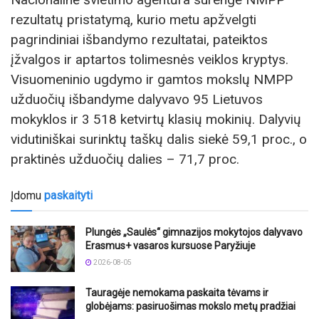
rezultatų pristatymą, kurio metu apžvelgti
pagrindiniai išbandymo rezultatai, pateiktos
įžvalgos ir aptartos tolimesnės veiklos kryptys.
Visuomeninio ugdymo ir gamtos mokslų NMPP
užduočių išbandyme dalyvavo 95 Lietuvos
mokyklos ir 3 518 ketvirtų klasių mokinių. Dalyvių
vidutiniškai surinktų taškų dalis siekė 59,1 proc., o
praktinės užduočių dalies – 71,7 proc.
Įdomu
paskaityti
Plungės „Saulės“ gimnazijos mokytojos dalyvavo
Erasmus+ vasaros kursuose Paryžiuje
2026-08-05
Tauragėje nemokama paskaita tėvams ir
globėjams: pasiruošimas mokslo metų pradžiai