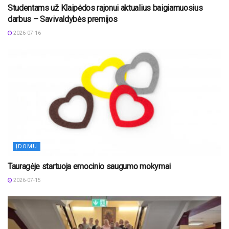
Studentams už Klaipėdos rajonui aktualius baigiamuosius
darbus – Savivaldybės premijos
2026-07-16
ĮDOMU
Tauragėje startuoja emocinio saugumo mokymai
2026-07-15