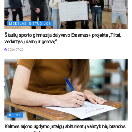
MOKSLAS IR STUDIJOS
Šiaulių sporto gimnazija dalyvavo Erasmus+ projekte „Tiltai,
vedantys į darną ir gerovę“
2026-07-22
KELMĖ
Kelmės rajono ugdymo įstaigų abiturientų valstybinių brandos