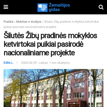
Pradžia
»
Mokslas ir studijos
»
Šilutės Žibų pradinės mokyklos ketvirtokai
puikiai pasirodė nacionaliniame projekte
Šilutės Žibų pradinės mokyklos
ketvirtokai puikiai pasirodė
nacionaliniame projekte
Edita L.
2026-02-09
Laikas: 1 min skaitymo