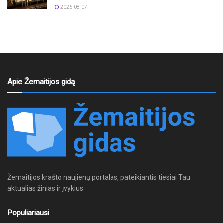
2026-08-07
Apie Žemaitijos gidą
Žemaitijos krašto naujienų portalas, pateikiantis tiesiai Tau
aktualias žinias ir įvykius.
Populiariausi