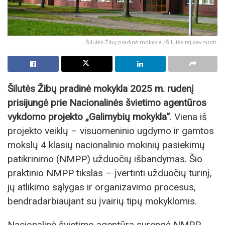
Šilutės Žibų pradinė mokykla /Šilutės raj.sav.nuotr.
Šilutės Žibų pradinė mokykla 2025 m. rudenį
prisijungė prie Nacionalinės švietimo agentūros
vykdomo projekto „Galimybių mokykla“
. Viena iš
projekto veiklų – visuomeninio ugdymo ir gamtos
mokslų 4 klasių nacionalinio mokinių pasiekimų
patikrinimo (NMPP) užduočių išbandymas. Šio
praktinio NMPP tikslas – įvertinti užduočių turinį,
jų atlikimo sąlygas ir organizavimo procesus,
bendradarbiaujant su įvairių tipų mokyklomis.
Nacionalinė švietimo agentūra surengė NMPP