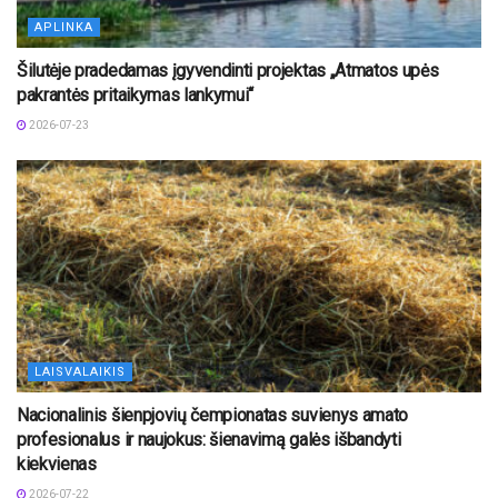
APLINKA
Šilutėje pradedamas įgyvendinti projektas „Atmatos upės
pakrantės pritaikymas lankymui“
2026-07-23
LAISVALAIKIS
Nacionalinis šienpjovių čempionatas suvienys amato
profesionalus ir naujokus: šienavimą galės išbandyti
kiekvienas
2026-07-22