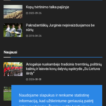
Kopų tvirtinimo talka pajūryje
2025-09-26
Pakražantiškių Jurginės neįsivaizduojamos be
sūrių
2016-04-26
Naujausi
Ariogaloje nuskambėjo tradicinis tremtinių, politinių
kalinių ir laisvės kovų dalyvių sąskrydis „Su Lietuva
širdy“
2026-08-08
Mažeikių rajono savivaldybė ragina gyventojus
laikytis Kelių eismo taisyklių, tausoti aplinką
Naudojame slapukus ir renkame statistinę
2026-08-08
informaciją, kad užtikrintume geriausią patirtį