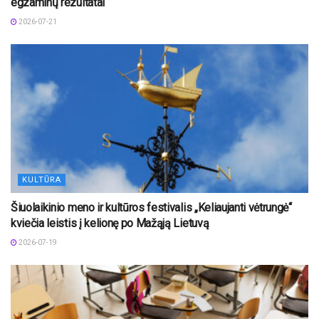
egzaminų rezultatai
2026-07-21
KULTŪRA
Šiuolaikinio meno ir kultūros festivalis „Keliaujanti vėtrungė“
kviečia leistis į kelionę po Mažąją Lietuvą
2026-07-19