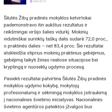
2026-07-31
Šilutės Žibų pradinės mokyklos ketvirtokai
pademonstravo itin aukštus rezultatus ir
reikšmingai viršijo šalies vidurkį. Mokinių
vidutiniškai surinktų taškų dalis sudarė 72,0 proc.,
o praktinės dalies – net 83,4 proc. Šie rezultatai
atskleidžia stiprius mokinių praktinius gebėjimus,
gebėjimą taikyti žinias realiose situacijose bei
kryptingą ir nuoseklų ugdymo procesą.
Pasiekti rezultatai patvirtina Šilutės Žibų pradinės
mokyklos ugdymo kokybę, mokytojų
profesionalumą ir sėkmingą mokyklos įsitraukimą
į nacionalines švietimo iniciatyvas. Nacionalinės
švietimo agentūros pateiktos įžvalgos bus