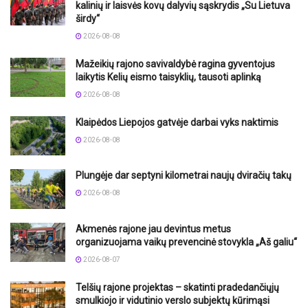
kalinių ir laisvės kovų dalyvių sąskrydis „Su Lietuva
širdy“
2026-08-08
Mažeikių rajono savivaldybė ragina gyventojus
laikytis Kelių eismo taisyklių, tausoti aplinką
2026-08-08
Klaipėdos Liepojos gatvėje darbai vyks naktimis
2026-08-08
Plungėje dar septyni kilometrai naujų dviračių takų
2026-08-08
Akmenės rajone jau devintus metus
organizuojama vaikų prevencinė stovykla „Aš galiu“
2026-08-07
Telšių rajone projektas – skatinti pradedančiųjų
smulkiojo ir vidutinio verslo subjektų kūrimąsi