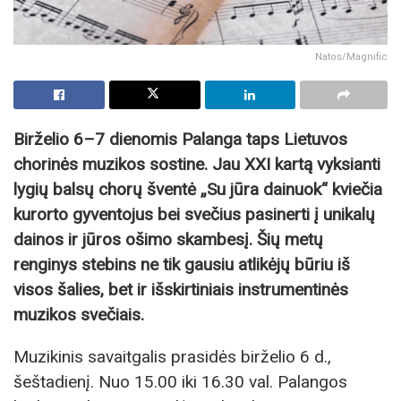
Natos/Magnific
Birželio 6–7 dienomis Palanga taps Lietuvos
chorinės muzikos sostine. Jau XXI kartą vyksianti
lygių balsų chorų šventė „Su jūra dainuok“ kviečia
kurorto gyventojus bei svečius pasinerti į unikalų
dainos ir jūros ošimo skambesį. Šių metų
renginys stebins ne tik gausiu atlikėjų būriu iš
visos šalies, bet ir išskirtiniais instrumentinės
muzikos svečiais.
Muzikinis savaitgalis prasidės birželio 6 d.,
šeštadienį. Nuo 15.00 iki 16.30 val. Palangos