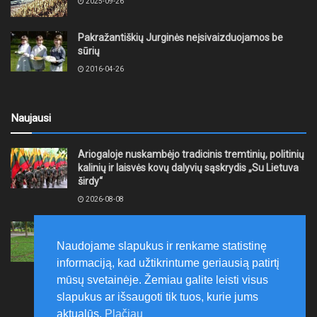
2025-09-26
Pakražantiškių Jurginės neįsivaizduojamos be
sūrių
2016-04-26
Naujausi
Ariogaloje nuskambėjo tradicinis tremtinių, politinių
kalinių ir laisvės kovų dalyvių sąskrydis „Su Lietuva
širdy“
2026-08-08
Mažeikių rajono savivaldybė ragina gyventojus
laikytis Kelių eismo taisyklių, tausoti aplinką
Naudojame slapukus ir renkame statistinę
2026-08-08
informaciją, kad užtikrintume geriausią patirtį
mūsų svetainėje. Žemiau galite leisti visus
slapukus ar išsaugoti tik tuos, kurie jums
aktualūs.
Plačiau