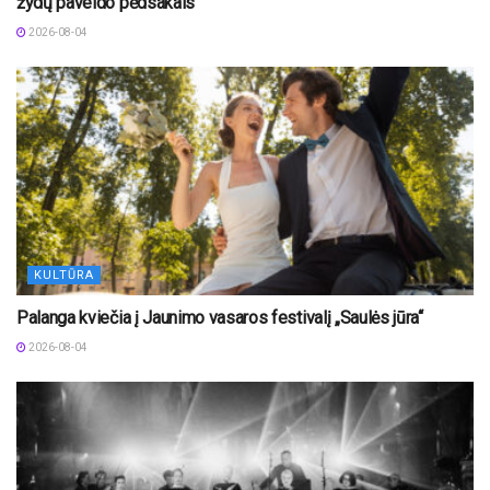
žydų paveldo pėdsakais“
2026-08-04
KULTŪRA
Palanga kviečia į Jaunimo vasaros festivalį „Saulės jūra“
2026-08-04