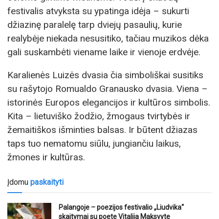
festivalis atvyksta su ypatinga idėja – sukurti
džiazinę paralelę tarp dviejų pasaulių, kurie
realybėje niekada nesusitiko, tačiau muzikos dėka
gali suskambėti viename laike ir vienoje erdvėje.
Karalienės Luizės dvasia čia simboliškai susitiks
su rašytojo Romualdo Granausko dvasia. Viena –
istorinės Europos elegancijos ir kultūros simbolis.
Kita – lietuviško žodžio, žmogaus tvirtybės ir
žemaitiškos išminties balsas. Ir būtent džiazas
taps tuo nematomu siūlu, jungiančiu laikus,
žmones ir kultūras.
Įdomu
paskaityti
Palangoje – poezijos festivalio „Liudvika“
skaitymai su poete Vitalija Maksvyte