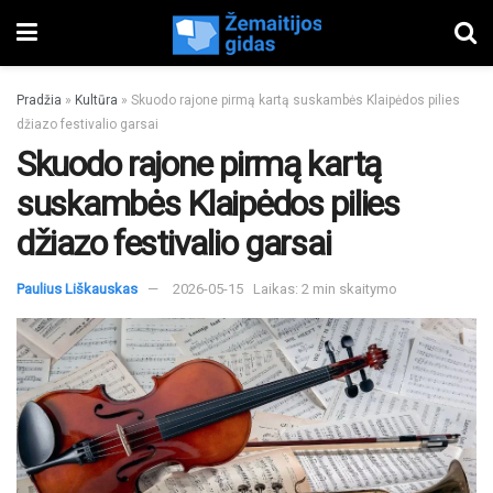
Pradžia
»
Kultūra
»
Skuodo rajone pirmą kartą suskambės Klaipėdos pilies
džiazo festivalio garsai
Skuodo rajone pirmą kartą
suskambės Klaipėdos pilies
džiazo festivalio garsai
Paulius Liškauskas
2026-05-15
Laikas: 2 min skaitymo