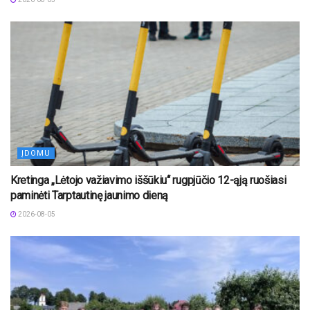
ĮDOMU
Kretinga „Lėtojo važiavimo iššūkiu“ rugpjūčio 12-ąją ruošiasi
paminėti Tarptautinę jaunimo dieną
2026-08-05