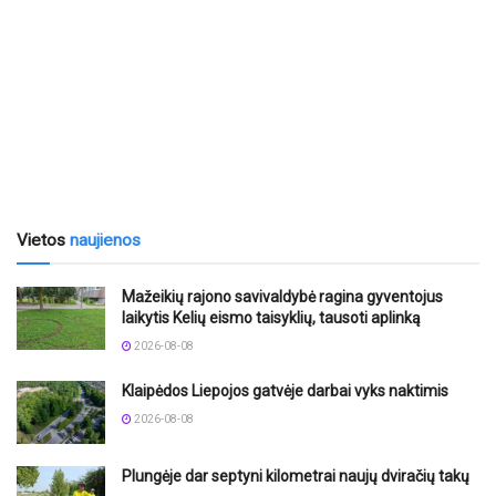
Vietos
naujienos
Mažeikių rajono savivaldybė ragina gyventojus
laikytis Kelių eismo taisyklių, tausoti aplinką
2026-08-08
Klaipėdos Liepojos gatvėje darbai vyks naktimis
2026-08-08
Plungėje dar septyni kilometrai naujų dviračių takų