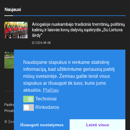
Naujausi
Ariogaloje nuskambėjo tradicinis tremtinių, politinių
kalinių ir laisvės kovų dalyvių sąskrydis „Su Lietuva
širdy“
2026-08-08
Mažeikių rajono savivaldybė ragina gyventojus
laikytis Kelių eismo taisyklių, tausoti aplinką
Naudojame slapukus ir renkame statistinę
2026-08-08
informaciją, kad užtikrintume geriausią patirtį
mūsų svetainėje. Žemiau galite leisti visus
slapukus ar išsaugoti tik tuos, kurie jums
aktualūs.
Plačiau
Techniniai
Techniniai
Paskelbk naujieną
Rašyti redakcijai
Reklama
Rinkodaros
Rinkodaros
Privatumo politika
Susisiekite
© Žemaitijos gidas.
Išsaugoti nustatymus
Leisti visus