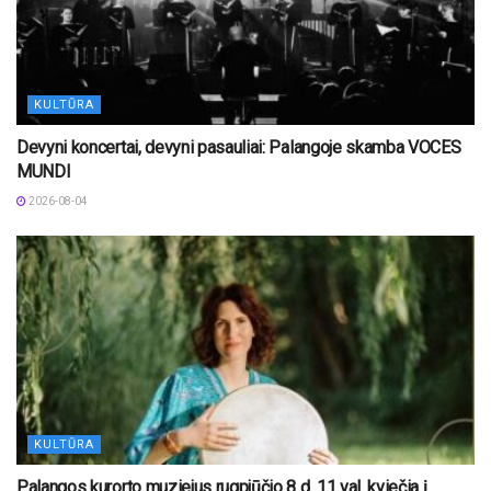
KULTŪRA
Devyni koncertai, devyni pasauliai: Palangoje skamba VOCES
MUNDI
2026-08-04
KULTŪRA
Palangos kurorto muziejus rugpjūčio 8 d. 11 val. kviečia į