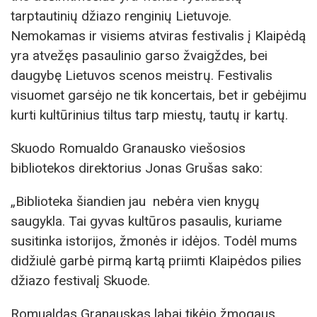
tarptautinių džiazo renginių Lietuvoje.
Nemokamas ir visiems atviras festivalis į Klaipėdą
yra atvežęs pasaulinio garso žvaigždes, bei
daugybę Lietuvos scenos meistrų. Festivalis
visuomet garsėjo ne tik koncertais, bet ir gebėjimu
kurti kultūrinius tiltus tarp miestų, tautų ir kartų.
Skuodo Romualdo Granausko viešosios
bibliotekos direktorius Jonas Grušas sako:
„Biblioteka šiandien jau nebėra vien knygų
saugykla. Tai gyvas kultūros pasaulis, kuriame
susitinka istorijos, žmonės ir idėjos. Todėl mums
didžiulė garbė pirmą kartą priimti Klaipėdos pilies
džiazo festivalį Skuode.
Romualdas Granauskas labai tikėjo žmogaus