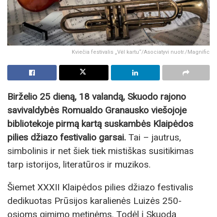
Kviečia festivalis „Vėl kartu“/Asociatyvi nuotr./Magnific
Birželio 25 dieną, 18 valandą, Skuodo rajono
savivaldybės Romualdo Granausko viešojoje
bibliotekoje pirmą kartą suskambės Klaipėdos
pilies džiazo festivalio garsai.
Tai – jautrus,
simbolinis ir net šiek tiek mistiškas susitikimas
tarp istorijos, literatūros ir muzikos.
Šiemet XXXII Klaipėdos pilies džiazo festivalis
dedikuotas Prūsijos karalienės Luizės 250-
osioms gimimo metinėms. Todėl į Skuodą