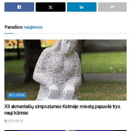
Panašios
naujienos
APLINKA
XII akmentašių simpoziumas Kelmėje: miestą papuošė trys
nauji kūriniai
2026-08-05