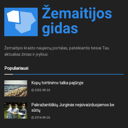
Žemaitijos krašto naujienų portalas, pateikiantis tiesiai Tau
aktualias žinias ir įvykius.
Populiariausi
Kopų tvirtinimo talka pajūryje
2025-09-26
Pakražantiškių Jurginės neįsivaizduojamos be
sūrių
2016-04-26