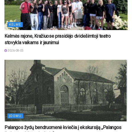
KELMĖ
Kelmės rajone, Kražiuose prasidėjo dvidešimtoji teatro
stovykla vaikams ir jaunimui
2026-08-05
ĮDOMU
Palangos žydų bendruomenė kviečia į ekskursiją „Palangos