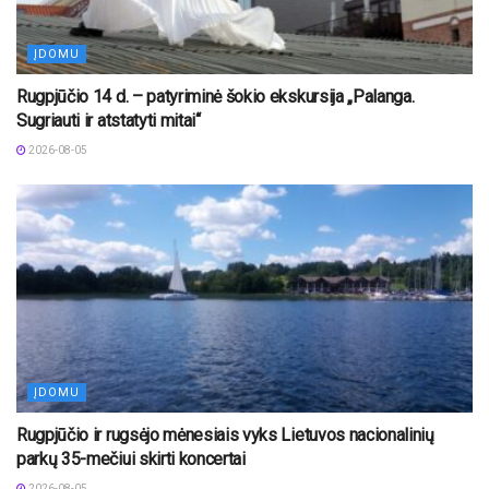
ĮDOMU
Rugpjūčio 14 d. – patyriminė šokio ekskursija „Palanga.
Sugriauti ir atstatyti mitai“
2026-08-05
ĮDOMU
Rugpjūčio ir rugsėjo mėnesiais vyks Lietuvos nacionalinių
parkų 35-mečiui skirti koncertai
2026-08-05