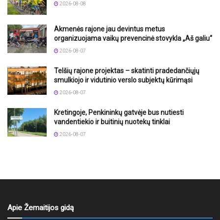
2026-08-08
Akmenės rajone jau devintus metus
organizuojama vaikų prevencinė stovykla „Aš galiu“
2026-08-07
Telšių rajone projektas – skatinti pradedančiųjų
smulkiojo ir vidutinio verslo subjektų kūrimąsi
2026-08-07
Kretingoje, Penkininkų gatvėje bus nutiesti
vandentiekio ir buitinių nuotekų tinklai
2026-08-07
Apie Žemaitijos gidą