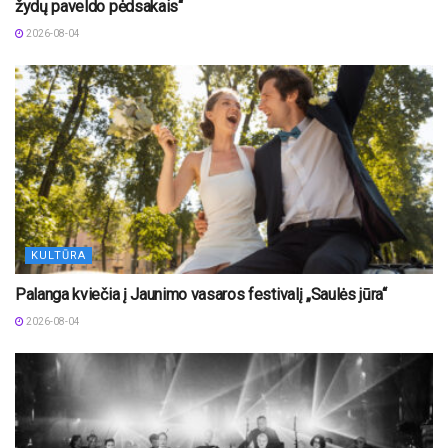
žydų paveldo pėdsakais“
2026-08-04
KULTŪRA
Palanga kviečia į Jaunimo vasaros festivalį „Saulės jūra“
2026-08-04