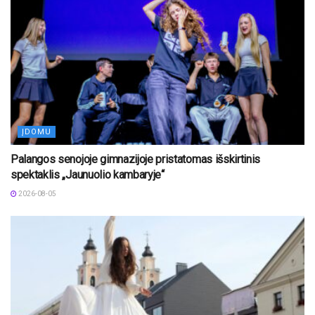
ĮDOMU
Palangos senojoje gimnazijoje pristatomas išskirtinis
spektaklis „Jaunuolio kambaryje“
2026-08-05