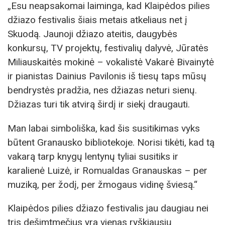
„Esu neapsakomai laiminga, kad Klaipėdos pilies
džiazo festivalis šiais metais atkeliaus net į
Skuodą. Jaunoji džiazo ateitis, daugybės
konkursų, TV projektų, festivalių dalyvė, Jūratės
Miliauskaitės mokinė – vokalistė Vakarė Bivainytė
ir pianistas Dainius Pavilonis iš tiesų taps mūsų
bendrystės pradžia, nes džiazas neturi sienų.
Džiazas turi tik atvirą širdį ir siekį draugauti.
Man labai simboliška, kad šis susitikimas vyks
būtent Granausko bibliotekoje. Norisi tikėti, kad tą
vakarą tarp knygų lentynų tyliai susitiks ir
karalienė Luizė, ir Romualdas Granauskas – per
muziką, per žodį, per žmogaus vidinę šviesą.“
Klaipėdos pilies džiazo festivalis jau daugiau nei
tris dešimtmečius yra vienas ryškiausių