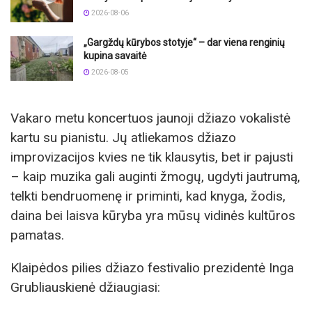
2026-08-06
„Gargždų kūrybos stotyje“ – dar viena renginių
kupina savaitė
2026-08-05
Vakaro metu koncertuos jaunoji džiazo vokalistė
kartu su pianistu. Jų atliekamos džiazo
improvizacijos kvies ne tik klausytis, bet ir pajusti
– kaip muzika gali auginti žmogų, ugdyti jautrumą,
telkti bendruomenę ir priminti, kad knyga, žodis,
daina bei laisva kūryba yra mūsų vidinės kultūros
pamatas.
Klaipėdos pilies džiazo festivalio prezidentė Inga
Grubliauskienė džiaugiasi: