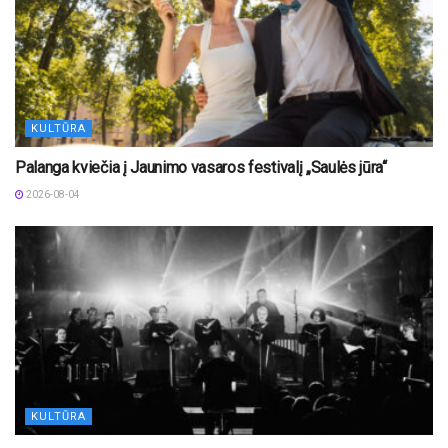
KULTŪRA
Palanga kviečia į Jaunimo vasaros festivalį „Saulės jūra“
2026-08-04
KULTŪRA