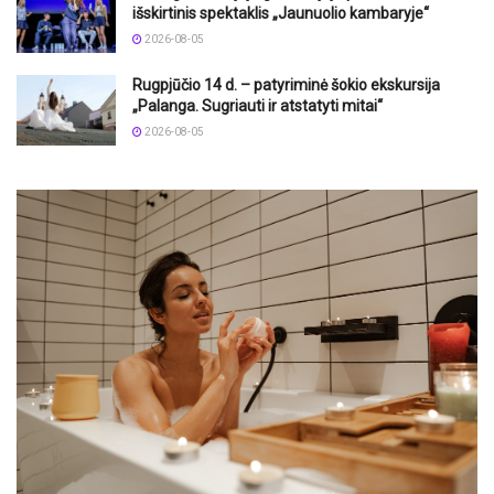
išskirtinis spektaklis „Jaunuolio kambaryje“
2026-08-05
Rugpjūčio 14 d. – patyriminė šokio ekskursija
„Palanga. Sugriauti ir atstatyti mitai“
2026-08-05