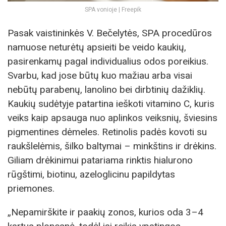
SPA vonioje | Freepik
Pasak vaistininkės V. Bečelytės, SPA procedūros
namuose neturėtų apsieiti be veido kaukių,
pasirenkamų pagal individualius odos poreikius.
Svarbu, kad jose būtų kuo mažiau arba visai
nebūtų parabenų, lanolino bei dirbtinių dažiklių.
Kaukių sudėtyje patartina ieškoti vitamino C, kuris
veiks kaip apsauga nuo aplinkos veiksnių, šviesins
pigmentines dėmeles. Retinolis padės kovoti su
raukšlelėmis, šilko baltymai – minkštins ir drėkins.
Giliam drėkinimui patariama rinktis hialurono
rūgštimi, biotinu, azeloglicinu papildytas
priemones.
„Nepamirškite ir paakių zonos, kurios oda 3–4