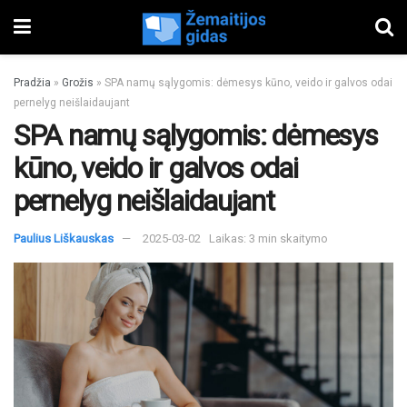
Pradžia
»
Grožis
»
SPA namų sąlygomis: dėmesys kūno, veido ir galvos odai
pernelyg neišlaidaujant
SPA namų sąlygomis: dėmesys
kūno, veido ir galvos odai
pernelyg neišlaidaujant
Paulius Liškauskas
2025-03-02
Laikas: 3 min skaitymo