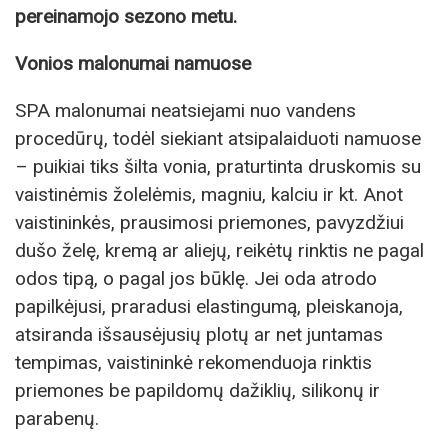
pereinamojo sezono metu.
Vonios malonumai namuose
SPA malonumai neatsiejami nuo vandens
procedūrų, todėl siekiant atsipalaiduoti namuose
– puikiai tiks šilta vonia, praturtinta druskomis su
vaistinėmis žolelėmis, magniu, kalciu ir kt. Anot
vaistininkės, prausimosi priemones, pavyzdžiui
dušo želę, kremą ar aliejų, reikėtų rinktis ne pagal
odos tipą, o pagal jos būklę. Jei oda atrodo
papilkėjusi, praradusi elastingumą, pleiskanoja,
atsiranda išsausėjusių plotų ar net juntamas
tempimas, vaistininkė rekomenduoja rinktis
priemones be papildomų dažiklių, silikonų ir
parabenų.