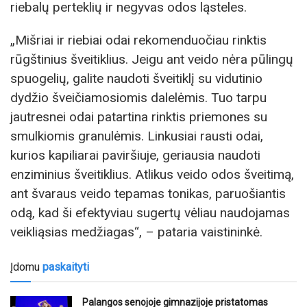
riebalų perteklių ir negyvas odos ląsteles.
„Mišriai ir riebiai odai rekomenduočiau rinktis
rūgštinius šveitiklius. Jeigu ant veido nėra pūlingų
spuogelių, galite naudoti šveitiklį su vidutinio
dydžio šveičiamosiomis dalelėmis. Tuo tarpu
jautresnei odai patartina rinktis priemones su
smulkiomis granulėmis. Linkusiai rausti odai,
kurios kapiliarai paviršiuje, geriausia naudoti
enziminius šveitiklius. Atlikus veido odos šveitimą,
ant švaraus veido tepamas tonikas, paruošiantis
odą, kad ši efektyviau sugertų vėliau naudojamas
veikliąsias medžiagas“, – pataria vaistininkė.
Įdomu
paskaityti
Palangos senojoje gimnazijoje pristatomas