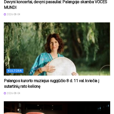
Devyni koncertai, devyni pasauliai: Palangoje skamba VOCES
MUNDI
2026-08-04
KULTŪRA
Palangos kurorto muziejus rugpjūčio 8 d. 11 val. kviečia į
sutartinių rato kelionę
2026-08-04