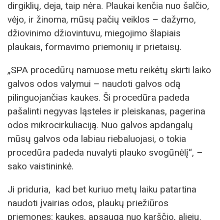
dirgiklių, deja, taip nėra. Plaukai kenčia nuo šalčio,
vėjo, ir žinoma, mūsų pačių veiklos – dažymo,
džiovinimo džiovintuvu, miegojimo šlapiais
plaukais, formavimo priemonių ir prietaisų.
„SPA procedūrų namuose metu reikėtų skirti laiko
galvos odos valymui – naudoti galvos odą
pilinguojančias kaukes. Ši procedūra padeda
pašalinti negyvas ląsteles ir pleiskanas, pagerina
odos mikrocirkuliaciją. Nuo galvos apdangalų
mūsų galvos oda labiau riebaluojasi, o tokia
procedūra padeda nuvalyti plauko svogūnėlį“, –
sako vaistininkė.
Ji priduria, kad bet kuriuo metų laiku patartina
naudoti įvairias odos, plaukų priežiūros
priemones: kaukes, apsaugą nuo karščio, aliejų.