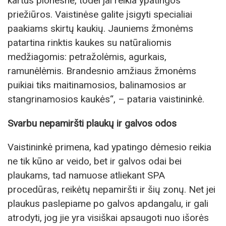
kartus plonesnė, todėl jai reikia ypatingos
priežiūros. Vaistinėse galite įsigyti specialiai
paakiams skirtų kaukių. Jauniems žmonėms
patartina rinktis kaukes su natūraliomis
medžiagomis: petražolėmis, agurkais,
ramunėlėmis. Brandesnio amžiaus žmonėms
puikiai tiks maitinamosios, balinamosios ar
stangrinamosios kaukės“, – pataria vaistininkė.
Svarbu nepamiršti plaukų ir galvos odos
Vaistininkė primena, kad ypatingo dėmesio reikia
ne tik kūno ar veido, bet ir galvos odai bei
plaukams, tad namuose atliekant SPA
procedūras, reikėtų nepamiršti ir šių zonų. Net jei
plaukus paslepiame po galvos apdangalu, ir gali
atrodyti, jog jie yra visiškai apsaugoti nuo išorės