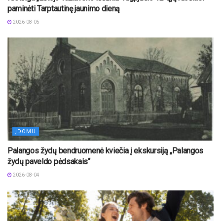
paminėti Tarptautinę jaunimo dieną
2026-08-05
ĮDOMU
Palangos žydų bendruomenė kviečia į ekskursiją „Palangos
žydų paveldo pėdsakais“
2026-08-04