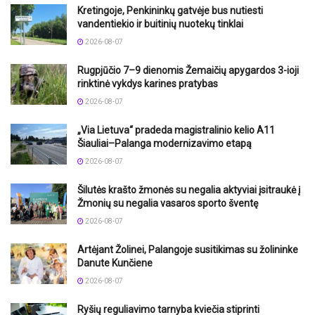
Kretingoje, Penkininkų gatvėje bus nutiesti
vandentiekio ir buitinių nuotekų tinklai
2026-08-07
Rugpjūčio 7–9 dienomis Žemaičių apygardos 3-ioji
rinktinė vykdys karines pratybas
2026-08-07
„Via Lietuva“ pradeda magistralinio kelio A11
Šiauliai–Palanga modernizavimo etapą
2026-08-07
Šilutės krašto žmonės su negalia aktyviai įsitraukė į
Žmonių su negalia vasaros sporto šventę
2026-08-07
Artėjant Žolinei, Palangoje susitikimas su žolininke
Danute Kunčiene
2026-08-07
Ryšių reguliavimo tarnyba kviečia stiprinti