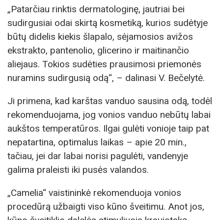
„Patarčiau rinktis dermatologinę, jautriai bei
sudirgusiai odai skirtą kosmetiką, kurios sudėtyje
būtų didelis kiekis šlapalo, sėjamosios avižos
ekstrakto, pantenolio, glicerino ir maitinančio
aliejaus. Tokios sudėties prausimosi priemonės
nuramins sudirgusią odą“, – dalinasi V. Bečelytė.
Ji primena, kad karštas vanduo sausina odą, todėl
rekomenduojama, jog vonios vanduo nebūtų labai
aukštos temperatūros. Ilgai gulėti vonioje taip pat
nepatartina, optimalus laikas – apie 20 min.,
tačiau, jei dar labai norisi pagulėti, vandenyje
galima praleisti iki pusės valandos.
„Camelia“ vaistininkė rekomenduoja vonios
procedūrą užbaigti viso kūno šveitimu. Anot jos,