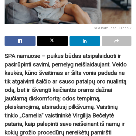
SPA namuose | Freepik
SPA namuose – puikus būdas atsipalaiduoti ir
pasirūpinti savimi, pernelyg neišlaidaujant. Veido
kaukės, kūno šveitimas ar šilta vonia padeda ne
tik atgaivinti šalčio ar sauso patalpų oro nualintą
odą, bet ir išvengti keičiantis orams dažnai
jaučiamą diskomfortą: odos tempimą,
pleiskanojimą, atsiradusį pilkšvumą. Vaistinių
tinklo „Camelia“ vaistininkė Virgilija Bečelytė
pataria, kaip palepinti save neišeinant iš namų ir
kokių grožio procedūrų nereikėtų pamiršti