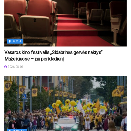
ĮDOMU
Vasaros kino festivalis „Sidabrinės gervės naktys“
Mažeikiuose – jau penktadienį
2026-08-04