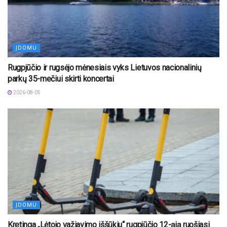
ĮDOMU
Rugpjūčio ir rugsėjo mėnesiais vyks Lietuvos nacionalinių
parkų 35-mečiui skirti koncertai
2026-08-05
ĮDOMU
Kretinga „Lėtojo važiavimo iššūkiu“ rugpjūčio 12-ąją ruošiasi