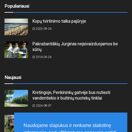
Populiariausi
Kopų tvirtinimo talka pajūryje
2025-09-26
Pakražantiškių Jurginės neįsivaizduojamos be
sūrių
2016-04-26
Naujausi
Kretingoje, Penkininkų gatvėje bus nutiesti
vandentiekio ir buitinių nuotekų tinklai
2026-08-07
Rugpjūčio 7–9 dienomis Žemaičių apygardos 3-ioji
rinktinė vykdys karines pratybas
Naudojame slapukus ir renkame statistinę
2026-08-07