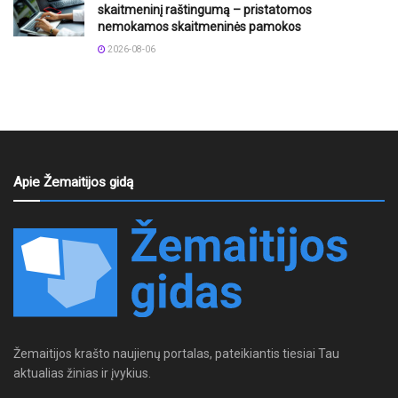
skaitmeninį raštingumą – pristatomos
nemokamos skaitmeninės pamokos
2026-08-06
Apie Žemaitijos gidą
Žemaitijos krašto naujienų portalas, pateikiantis tiesiai Tau
aktualias žinias ir įvykius.