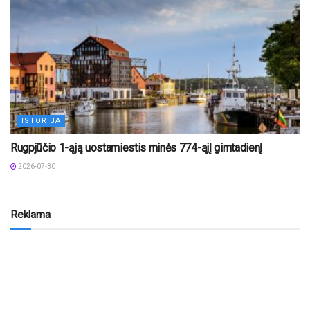
ISTORIJA
Rugpjūčio 1-ąją uostamiestis minės 774-ąjį gimtadienį
2026-07-30
Reklama