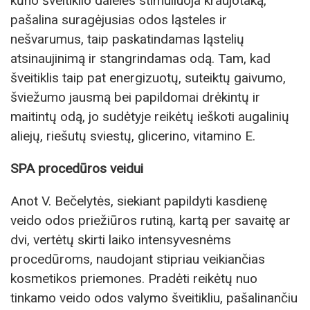
kūno šveitiklio dalelės stimuliuoja kraujotaką,
pašalina suragėjusias odos ląsteles ir
nešvarumus, taip paskatindamas ląstelių
atsinaujinimą ir stangrindamas odą. Tam, kad
šveitiklis taip pat energizuotų, suteiktų gaivumo,
šviežumo jausmą bei papildomai drėkintų ir
maitintų odą, jo sudėtyje reikėtų ieškoti augalinių
aliejų, riešutų sviestų, glicerino, vitamino E.
SPA procedūros veidui
Anot V. Bečelytės, siekiant papildyti kasdienę
veido odos priežiūros rutiną, kartą per savaitę ar
dvi, vertėtų skirti laiko intensyvesnėms
procedūroms, naudojant stipriau veikiančias
kosmetikos priemones. Pradėti reikėtų nuo
tinkamo veido odos valymo šveitikliu, pašalinančiu