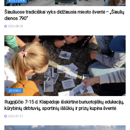
KULTŪRA
Šiauliuose tradiciškai vyks didžiausia miesto šventė – „Šiaulių
dienos 790“
2026-08-03
ĮDOMU
Rugpjūčio 7-15 d. Klaipėdoje išskirtinė buriuotojiškų edukacijų,
kūrybinių dirbtuvių, sportinių iššūkių ir prizų kupina šventė
2026-07-31