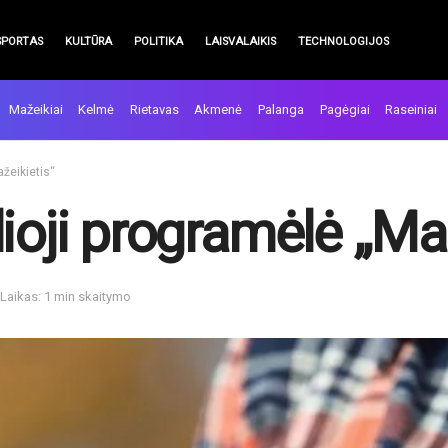
SPORTAS
KULTŪRA
POLITIKA
LAISVALAIKIS
TECHNOLOGIJOS
Mažeikiai
Kelmė
Rietavas
Akmenė
Palanga
Pagėgiai
Raseiniai
ažeikietis“
ioji programėlė „Maž
Laikas: 1 min skaitymo