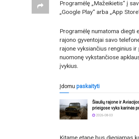
Programėlę „Mažeikietis“ į sav
„Google Play“ arba „App Store“
Programėlę numatoma diegti e
rajono gyventojai savo telefone
rajone vyksiančius renginius ir p
nuomonę vykstančiose apklaus
įvykius.
Įdomu
paskaityti
Šiaulių rajone ir Aviacij
prieigose vyks karinės 
2026-08-03
Kitame etape bus diegiamas ko