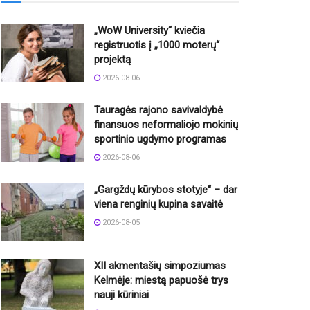
„WoW University“ kviečia
registruotis į „1000 moterų“
projektą
2026-08-06
Tauragės rajono savivaldybė
finansuos neformaliojo mokinių
sportinio ugdymo programas
2026-08-06
„Gargždų kūrybos stotyje“ – dar
viena renginių kupina savaitė
2026-08-05
XII akmentašių simpoziumas
Kelmėje: miestą papuošė trys
nauji kūriniai