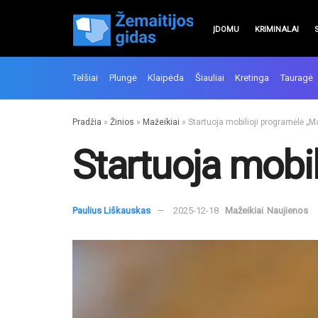
ĮDOMU
KRIMINALAI
Telšiai
Plungė
Klaipėda
Šiauliai
Kretinga
Tauragė
Pradžia
»
Žinios
»
Mažeikiai
»
Startuoja mobilioji programėlė „M
Startuoja mobil
Paulius Liškauskas
2025-12-18
Mažeikiai
Naujienos