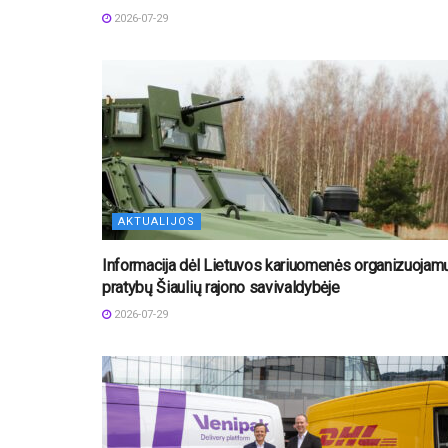
2026-07-29
AKTUALIJOS
Informacija dėl Lietuvos kariuomenės organizuojam
pratybų Šiaulių rajono savivaldybėje
2026-07-29