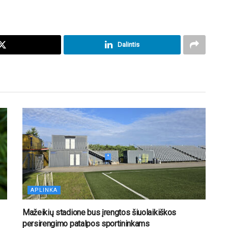
Dalintis
APLINKA
Mažeikių stadione bus įrengtos šiuolaikiškos
persirengimo patalpos sportininkams