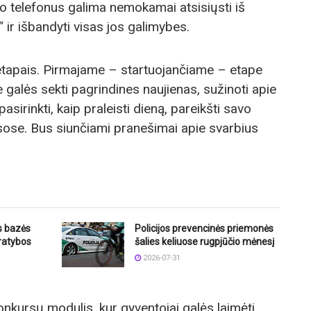
o telefonus galima nemokamai atsisiųsti iš
 ir išbandyti visas jos galimybes.
tapais. Pirmajame – startuojančiame – etape
 galės sekti pagrindines naujienas, sužinoti apie
asirinkti, kaip praleisti dieną, pareikšti savo
ose. Bus siunčiami pranešimai apie svarbius
os bazės
Policijos prevencinės priemonės
pratybos
šalies keliuose rugpjūčio mėnesį
2026-07-31
nkursų modulis, kur gyventojai galės laimėti