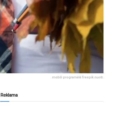
mobili programėlė freepik nuotr.
Reklama