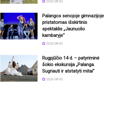
2026-08-05
Palangos senojoje gimnazijoje
pristatomas išskirtinis
spektaklis „Jaunuolio
kambaryje“
2026-08-05
Rugpjūčio 14 d. – patyriminė
šokio ekskursija „Palanga.
Sugriauti ir atstatyti mitai“
2026-08-05