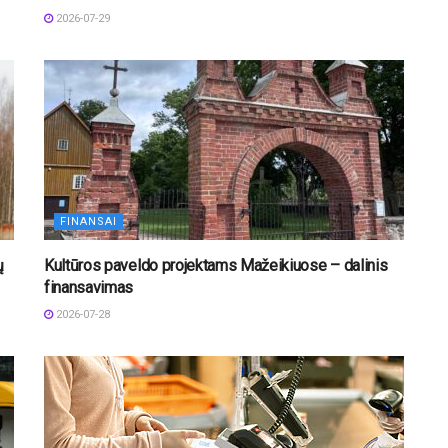
2026-07-29
FINANSAI
ų
Kultūros paveldo projektams Mažeikiuose – dalinis
finansavimas
2026-07-28