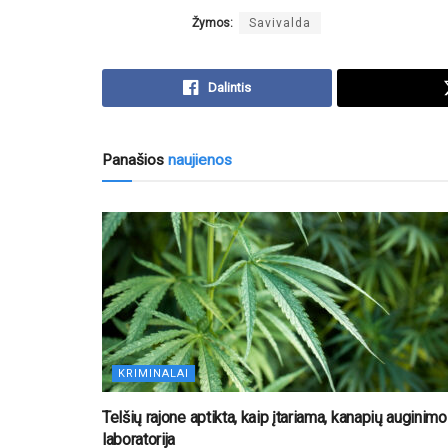
Žymos:
Savivalda
Dalintis
Panašios
naujienos
KRIMINALAI
Telšių rajone aptikta, kaip įtariama, kanapių auginimo
laboratorija