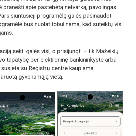
bė pranešti apie pastebėtą netvarką, pavojingas
Parsisiuntusieji programėlę galės pasinaudoti
rogramėlė bus nuolat tobulinama, kad suteiktų vis
jams.
ją sekti galės visi, o prisijungti – tik Mažeikių
avo tapatybę per elektroninę bankininkyste arba
 susieta su Registrų centre kaupiama
laruotą gyvenamąją vietą.