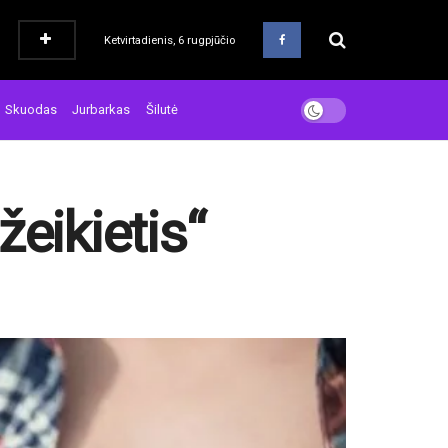
Ketvirtadienis, 6 rugpjūčio
Skuodas
Jurbarkas
Šilutė
eikietis“