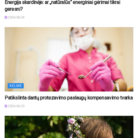
Energija skardinėje: ar „natūralūs“ energiniai gėrimai tikrai
geresni?
2026-06-24
KELMĖ
Patikslinta dantų protezavimo paslaugų kompensavimo tvarka
2026-06-23