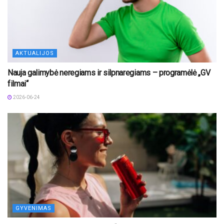
AKTUALIJOS
Nauja galimybė neregiams ir silpnaregiams – programėlė „GV
filmai“
2026-06-24
GYVENIMAS