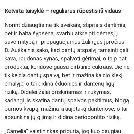
Ketvirta taisyklė – reguliarus rūpestis iš vidaus
Norint džiaugtis ne tik sveikais, stipriais dantimis,
bet ir balta šypsena, svarbu atkreipti dėmesį į
savo mitybą ir propaguojamus žalingus įpročius.
D. Auškalnis sako, kad dantų atspalvį tamsinti gali
kava, raudonas vynas, spalvoti gėrimai, o taip pat
produktai, kuriuose gausu dirbtinio cukraus. Jie ne
tik keičia dantų spalvą, bet ir mažina kalcio kiekį
emalyje, o tai didina ėduonies ir dantenų ligų
riziką. Didelei žalai priskiriamas ir rūkymas,
kadangi jis skatina dantų spalvos pakitimus, blogą
burnos kvapą, mažina kraujotaką dantenose, o tai
apsunkina jų gijimą ir didina periodontito riziką.
„Camelia“ vaistininkas priduria, jog kuo daugiau