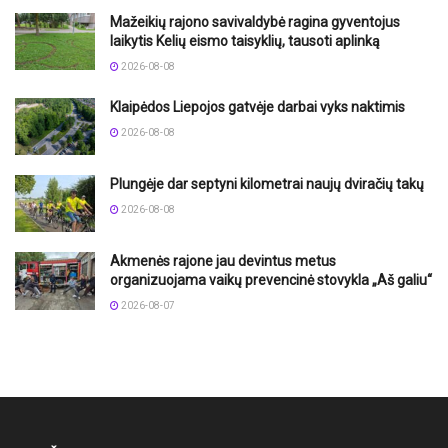
Mažeikių rajono savivaldybė ragina gyventojus
laikytis Kelių eismo taisyklių, tausoti aplinką
2026-08-08
Klaipėdos Liepojos gatvėje darbai vyks naktimis
2026-08-08
Plungėje dar septyni kilometrai naujų dviračių takų
2026-08-08
Akmenės rajone jau devintus metus
organizuojama vaikų prevencinė stovykla „Aš galiu“
2026-08-07