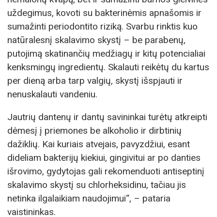
uždegimus, kovoti su bakterinėmis apnašomis ir
sumažinti periodontito riziką. Svarbu rinktis kuo
natūralesnį skalavimo skystį – be parabenų,
putojimą skatinančių medžiagų ir kitų potencialiai
kenksmingų ingredientų. Skalauti reikėtų du kartus
per dieną arba tarp valgių, skystį išspjauti ir
nenuskalauti vandeniu.
Jautrių dantenų ir dantų savininkai turėtų atkreipti
dėmesį į priemones be alkoholio ir dirbtinių
dažiklių. Kai kuriais atvejais, pavyzdžiui, esant
dideliam bakterijų kiekiui, gingivitui ar po danties
išrovimo, gydytojas gali rekomenduoti antiseptinį
skalavimo skystį su chlorheksidinu, tačiau jis
netinka ilgalaikiam naudojimui“, – pataria
vaistininkas.