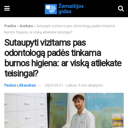
Pradžia
»
Sveikata
»
Sutaupyti vizitams pas odontologą padės tinkama
burnos higiena: ar viską atliekate teisingai?
Sutaupyti vizitams pas
odontologą padės tinkama
burnos higiena: ar viską atliekate
teisingai?
Paulius Liškauskas
2025-05-21
Laikas: 4 min skaitymo