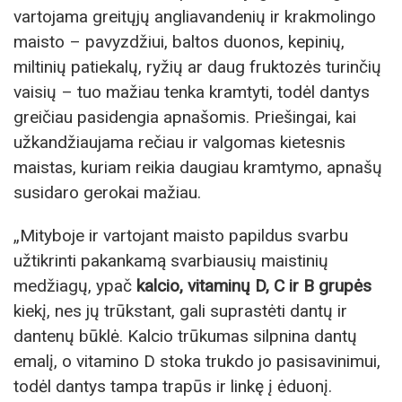
vartojama greitųjų angliavandenių ir krakmolingo
maisto – pavyzdžiui, baltos duonos, kepinių,
miltinių patiekalų, ryžių ar daug fruktozės turinčių
vaisių – tuo mažiau tenka kramtyti, todėl dantys
greičiau pasidengia apnašomis. Priešingai, kai
užkandžiaujama rečiau ir valgomas kietesnis
maistas, kuriam reikia daugiau kramtymo, apnašų
susidaro gerokai mažiau.
„Mityboje ir vartojant maisto papildus svarbu
užtikrinti pakankamą svarbiausių maistinių
medžiagų, ypač
kalcio, vitaminų D, C ir B grupės
kiekį, nes jų trūkstant, gali suprastėti dantų ir
dantenų būklė. Kalcio trūkumas silpnina dantų
emalį, o vitamino D stoka trukdo jo pasisavinimui,
todėl dantys tampa trapūs ir linkę į ėduonį.