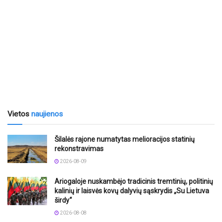
Vietos
naujienos
Šilalės rajone numatytas melioracijos statinių
rekonstravimas
2026-08-09
Ariogaloje nuskambėjo tradicinis tremtinių, politinių
kalinių ir laisvės kovų dalyvių sąskrydis „Su Lietuva
širdy“
2026-08-08