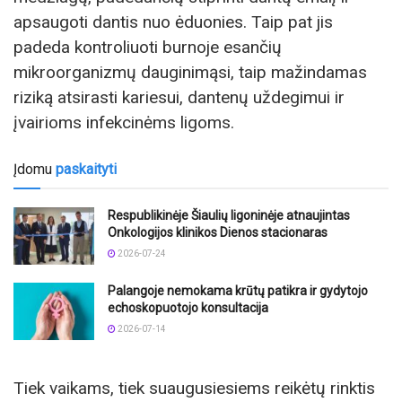
apsaugoti dantis nuo ėduonies. Taip pat jis
padeda kontroliuoti burnoje esančių
mikroorganizmų dauginimąsi, taip mažindamas
riziką atsirasti kariesui, dantenų uždegimui ir
įvairioms infekcinėms ligoms.
Įdomu
paskaityti
Respublikinėje Šiaulių ligoninėje atnaujintas
Onkologijos klinikos Dienos stacionaras
2026-07-24
Palangoje nemokama krūtų patikra ir gydytojo
echoskopuotojo konsultacija
2026-07-14
Tiek vaikams, tiek suaugusiesiems reikėtų rinktis