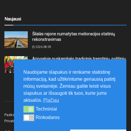
Naujausi
Šilalės rajone numatytas melioracijos statinių
rekonstravimas
2026-08-09
Ariogaloje nuskambėjo tradicinis tremtinių, politinių
kalinių ir laisvės kovų dalyvių sąskrydis „Su Lietuva
širdy“
Naudojame slapukus ir renkame statistinę
2026-08-08
informaciją, kad užtikrintume geriausią patirtį
mūsų svetainėje. Žemiau galite leisti visus
slapukus ar išsaugoti tik tuos, kurie jums
aktualūs.
Plačiau
Techniniai
Techniniai
Paskelbk naujieną
Rašyti redakcijai
Reklama
Rinkodaros
Rinkodaros
Privatumo politika
Susisiekite