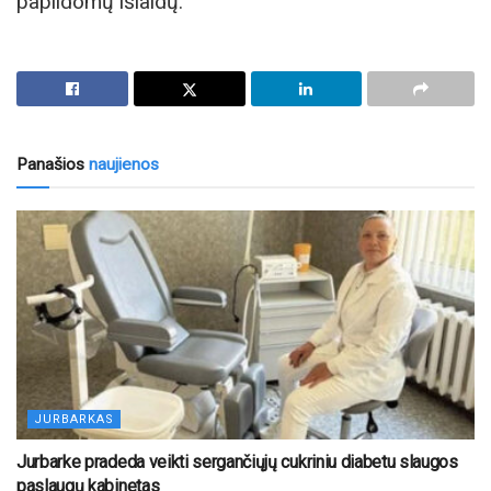
papildomų išlaidų.
Panašios
naujienos
JURBARKAS
Jurbarke pradeda veikti sergančiųjų cukriniu diabetu slaugos
paslaugų kabinetas