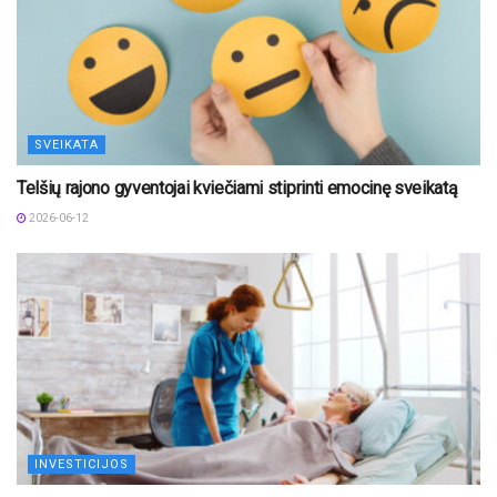
SVEIKATA
Telšių rajono gyventojai kviečiami stiprinti emocinę sveikatą
2026-06-12
INVESTICIJOS