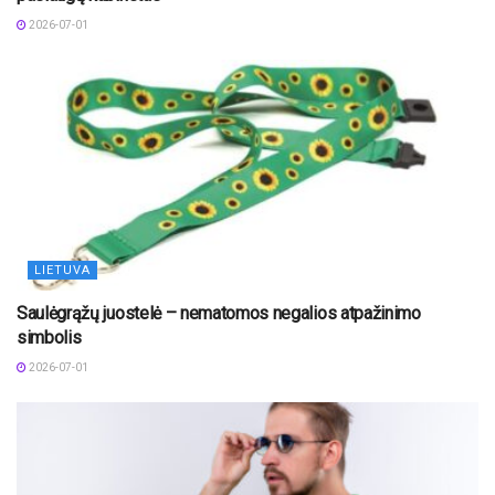
2026-07-01
LIETUVA
Saulėgrąžų juostelė – nematomos negalios atpažinimo
simbolis
2026-07-01