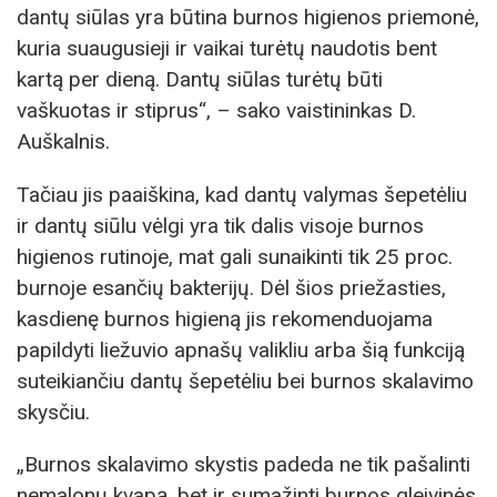
dantų siūlas yra būtina burnos higienos priemonė,
kuria suaugusieji ir vaikai turėtų naudotis bent
kartą per dieną. Dantų siūlas turėtų būti
vaškuotas ir stiprus“, – sako vaistininkas D.
Auškalnis.
Tačiau jis paaiškina, kad dantų valymas šepetėliu
ir dantų siūlu vėlgi yra tik dalis visoje burnos
higienos rutinoje, mat gali sunaikinti tik 25 proc.
burnoje esančių bakterijų. Dėl šios priežasties,
kasdienę burnos higieną jis rekomenduojama
papildyti liežuvio apnašų valikliu arba šią funkciją
suteikiančiu dantų šepetėliu bei burnos skalavimo
skysčiu.
„Burnos skalavimo skystis padeda ne tik pašalinti
nemalonų kvapą, bet ir sumažinti burnos gleivinės