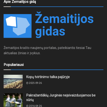
Apie Žemaitijos gidą
Žemaitijos krašto naujienų portalas, pateikiantis tiesiai Tau
aktualias žinias ir įvykius.
Populiariausi
Kopų tvirtinimo talka pajūryje
2025-09-26
Pakražantiškių Jurginės neįsivaizduojamos be
sūrių
2016-04-26