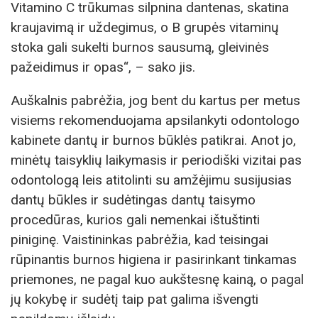
Vitamino C trūkumas silpnina dantenas, skatina
kraujavimą ir uždegimus, o B grupės vitaminų
stoka gali sukelti burnos sausumą, gleivinės
pažeidimus ir opas“, – sako jis.
Auškalnis pabrėžia, jog bent du kartus per metus
visiems rekomenduojama apsilankyti odontologo
kabinete dantų ir burnos būklės patikrai. Anot jo,
minėtų taisyklių laikymasis ir periodiški vizitai pas
odontologą leis atitolinti su amžėjimu susijusias
dantų būkles ir sudėtingas dantų taisymo
procedūras, kurios gali nemenkai ištuštinti
piniginę. Vaistininkas pabrėžia, kad teisingai
rūpinantis burnos higiena ir pasirinkant tinkamas
priemones, ne pagal kuo aukštesnę kainą, o pagal
jų kokybę ir sudėtį taip pat galima išvengti