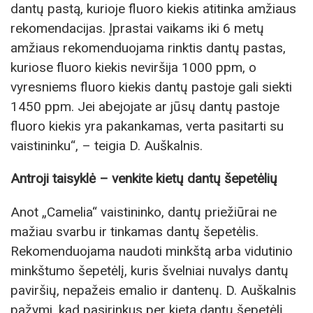
dantų pastą, kurioje fluoro kiekis atitinka amžiaus
rekomendacijas. Įprastai vaikams iki 6 metų
amžiaus rekomenduojama rinktis dantų pastas,
kuriose fluoro kiekis neviršija 1000 ppm, o
vyresniems fluoro kiekis dantų pastoje gali siekti
1450 ppm. Jei abejojate ar jūsų dantų pastoje
fluoro kiekis yra pakankamas, verta pasitarti su
vaistininku“, – teigia D. Auškalnis.
Antroji taisyklė – venkite kietų dantų šepetėlių
Anot „Camelia“ vaistininko, dantų priežiūrai ne
mažiau svarbu ir tinkamas dantų šepetėlis.
Rekomenduojama naudoti minkštą arba vidutinio
minkštumo šepetėlį, kuris švelniai nuvalys dantų
paviršių, nepažeis emalio ir dantenų. D. Auškalnis
pažymi, kad pasirinkus per kietą dantų šepetėlį