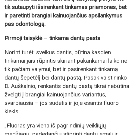
tik sutaupyti išsirenkant tinkamas priemones, bet
ir paretinti brangiai kainuojančius apsilankymus
pas odontologą.
Pirmoji taisyklė – tinkama dantų pasta
Norint turėti sveikus dantis, būtina kasdien
tinkamai jais rūpintis skiriant pakankamai laiko ne
tik pačiam valymui, bet ir pasirenkant tinkamą
dantų šepetėlį bei dantų pastą. Pasak vaistininko
D. Auškalnio, renkantis dantų pastą tikrai nebūtina
žvelgti į brangiai kainuojančius variantus,
svarbiausia – jos sudėtis ir joje esantis fluoro
kiekis.
„Fluoras yra viena iš pagrindinių veikliųjų
medžiagų, padedančių stiprinti dantų emalį ir