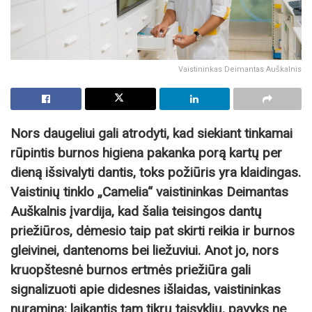
Vaistininkas Deimantas Auškalnis
Nors daugeliui gali atrodyti, kad siekiant tinkamai
rūpintis burnos higiena pakanka porą kartų per
dieną išsivalyti dantis, toks požiūris yra klaidingas.
Vaistinių tinklo „Camelia“ vaistininkas Deimantas
Auškalnis įvardija, kad šalia teisingos dantų
priežiūros, dėmesio taip pat skirti reikia ir burnos
gleivinei, dantenoms bei liežuviui. Anot jo, nors
kruopštesnė burnos ertmės priežiūra gali
signalizuoti apie didesnes išlaidas, vaistininkas
nuramina: laikantis tam tikrų taisyklių, pavyks ne