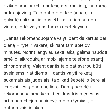
rizikuojame sukelti dantenų atsitraukimą, jautrumą
ar kraujavimą. Taip pat per didelė šepetėlio
galvutė gali sunkiai pasiekti kai kurias burnos
vietas, todėl valymas tampa neefektyvus.
„Dantis rekomenduojama valyti bent du kartus per
dieną – ryte ir vakare, skiriant tam apie dvi
minutes. Norint lengviau sekti laiką, galima naudoti
smėlio laikroduką ar mobiliajame telefone esantį
chronometrą. Valant dantis taip pat svarbu būti
švelniems ir atidiems – dantis valyti reikėtų
sukamaisiais judesiais, taip, kad šepetėlio šereliai
lengvai liestų dantenų liniją. Dantų šepetėlį
rekomenduojama keisti bent kas tris mėnesius
arba pastebėjus nusidėvėjimo požymius“, –
pataria vaistininkas.