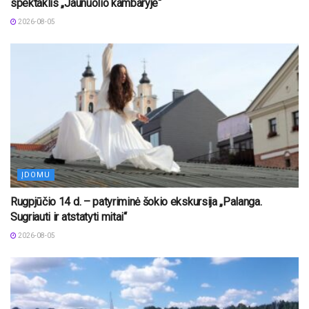
spektaklis „Jaunuolio kambaryje“
2026-08-05
ĮDOMU
Rugpjūčio 14 d. – patyriminė šokio ekskursija „Palanga.
Sugriauti ir atstatyti mitai“
2026-08-05