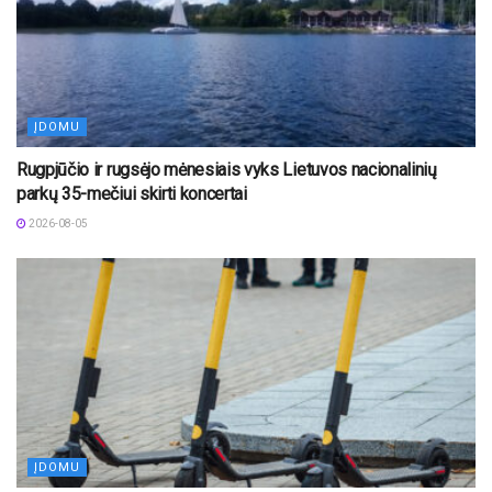
ĮDOMU
Rugpjūčio ir rugsėjo mėnesiais vyks Lietuvos nacionalinių
parkų 35-mečiui skirti koncertai
2026-08-05
ĮDOMU