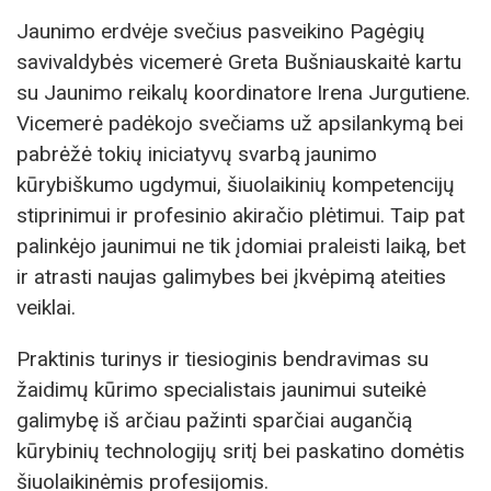
Jaunimo erdvėje svečius pasveikino Pagėgių
savivaldybės vicemerė Greta Bušniauskaitė kartu
su Jaunimo reikalų koordinatore Irena Jurgutiene.
Vicemerė padėkojo svečiams už apsilankymą bei
pabrėžė tokių iniciatyvų svarbą jaunimo
kūrybiškumo ugdymui, šiuolaikinių kompetencijų
stiprinimui ir profesinio akiračio plėtimui. Taip pat
palinkėjo jaunimui ne tik įdomiai praleisti laiką, bet
ir atrasti naujas galimybes bei įkvėpimą ateities
veiklai.
Praktinis turinys ir tiesioginis bendravimas su
žaidimų kūrimo specialistais jaunimui suteikė
galimybę iš arčiau pažinti sparčiai augančią
kūrybinių technologijų sritį bei paskatino domėtis
šiuolaikinėmis profesijomis.