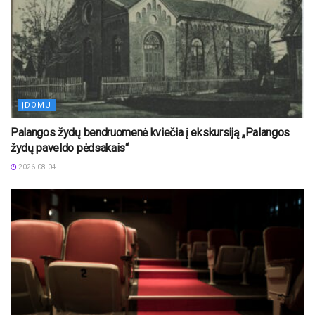
ĮDOMU
Palangos žydų bendruomenė kviečia į ekskursiją „Palangos
žydų paveldo pėdsakais“
2026-08-04