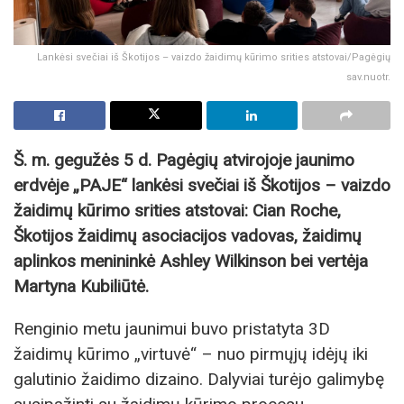
Lankėsi svečiai iš Škotijos – vaizdo žaidimų kūrimo srities atstovai/Pagėgių
sav.nuotr.
Š. m. gegužės 5 d. Pagėgių atvirojoje jaunimo
erdvėje „PAJE“ lankėsi svečiai iš Škotijos – vaizdo
žaidimų kūrimo srities atstovai: Cian Roche,
Škotijos žaidimų asociacijos vadovas, žaidimų
aplinkos menininkė Ashley Wilkinson bei vertėja
Martyna Kubiliūtė.
Renginio metu jaunimui buvo pristatyta 3D
žaidimų kūrimo „virtuvė“ – nuo pirmųjų idėjų iki
galutinio žaidimo dizaino. Dalyviai turėjo galimybę