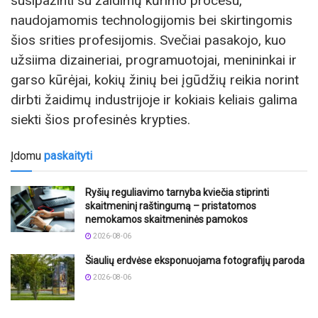
susipažinti su žaidimų kūrimo procesu,
naudojamomis technologijomis bei skirtingomis
šios srities profesijomis. Svečiai pasakojo, kuo
užsiima dizaineriai, programuotojai, menininkai ir
garso kūrėjai, kokių žinių bei įgūdžių reikia norint
dirbti žaidimų industrijoje ir kokiais keliais galima
siekti šios profesinės krypties.
Įdomu
paskaityti
Ryšių reguliavimo tarnyba kviečia stiprinti
skaitmeninį raštingumą – pristatomos
nemokamos skaitmeninės pamokos
2026-08-06
Šiaulių erdvėse eksponuojama fotografijų paroda
2026-08-06