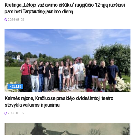
Kretinga „Lėtojo važiavimo iššūkiu“ rugpjūčio 12-ąją ruošiasi
paminėti Tarptautinę jaunimo dieną
2026-08-05
KELMĖ
Kelmės rajone, Kražiuose prasidėjo dvidešimtoji teatro
stovykla vaikams ir jaunimui
2026-08-05