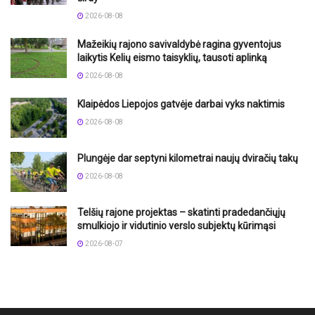
2026-08-08
Mažeikių rajono savivaldybė ragina gyventojus
laikytis Kelių eismo taisyklių, tausoti aplinką
2026-08-08
Klaipėdos Liepojos gatvėje darbai vyks naktimis
2026-08-08
Plungėje dar septyni kilometrai naujų dviračių takų
2026-08-08
Telšių rajone projektas – skatinti pradedančiųjų
smulkiojo ir vidutinio verslo subjektų kūrimąsi
2026-08-07