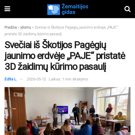
Pradžia
»
Įdomu
»
Svečiai iš Škotijos Pagėgių jaunimo erdvėje „PAJE“
pristatė 3D žaidimų kūrimo pasaulį
Svečiai iš Škotijos Pagėgių
jaunimo erdvėje „PAJE“ pristatė
3D žaidimų kūrimo pasaulį
Edita L.
2026-05-12
Laikas: 1 min skaitymo