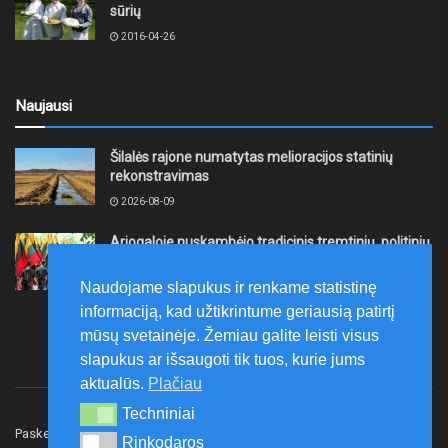
sūrių
2016-04-26
Naujausi
Šilalės rajone numatytas melioracijos statinių
rekonstravimas
2026-08-09
Ariogaloje nuskambėjo tradicinis tremtinių, politinių
kalinių ir laisvės kovų dalyvių sąskrydis „Su Lietuva
širdy“
Naudojame slapukus ir renkame statistinę
2026-08-08
informaciją, kad užtikrintume geriausią patirtį
mūsų svetainėje. Žemiau galite leisti visus
slapukus ar išsaugoti tik tuos, kurie jums
aktualūs.
Plačiau
Techniniai
Techniniai
Paskelbk naujieną
Rašyti redakcijai
Reklama
Rinkodaros
Rinkodaros