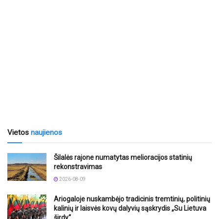
Vietos
naujienos
Šilalės rajone numatytas melioracijos statinių
rekonstravimas
2026-08-09
Ariogaloje nuskambėjo tradicinis tremtinių, politinių
kalinių ir laisvės kovų dalyvių sąskrydis „Su Lietuva
širdy“