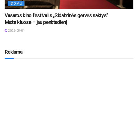
ĮDOMU
Vasaros kino festivalis „Sidabrinės gervės naktys“
Mažeikiuose – jau penktadienį
2026-08-04
Reklama