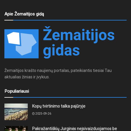
Apie Žemaitijos gidą
Žemaitijos krašto naujienų portalas, pateikiantis tiesiai Tau
aktualias žinias ir įvykius.
Populiariausi
Kopų tvirtinimo talka pajūryje
2025-09-26
Pakražantiškių Jurginės neįsivaizduojamos be