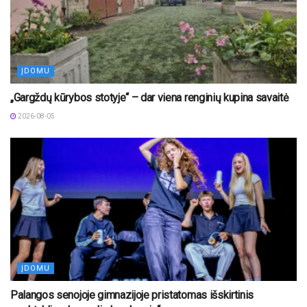
ĮDOMU
„Gargždų kūrybos stotyje“ – dar viena renginių kupina savaitė
2026-08-05
ĮDOMU
Palangos senojoje gimnazijoje pristatomas išskirtinis