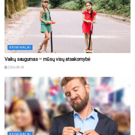
KRIMINALAI
Vaikų saugumas – mūsų visų atsakomybė
2026-08-04
KRIMINALAI