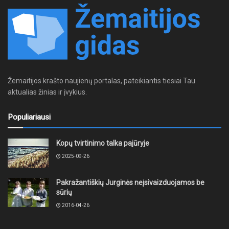
Žemaitijos krašto naujienų portalas, pateikiantis tiesiai Tau
aktualias žinias ir įvykius.
Populiariausi
Kopų tvirtinimo talka pajūryje
2025-09-26
Pakražantiškių Jurginės neįsivaizduojamos be
sūrių
2016-04-26