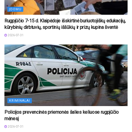
ĮDOMU
Rugpjūčio 7-15 d. Klaipėdoje išskirtinė buriuotojiškų edukacijų,
kūrybinių dirbtuvių, sportinių iššūkių ir prizų kupina šventė
2026-07-31
KRIMINALAI
Policijos prevencinės priemonės šalies keliuose rugpjūčio
mėnesį
2026-07-31