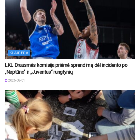
KLAIPĖDA
LKL Drausmės komisija priėmė sprendimą dėl incidento po
„Neptūno“ ir „Juventus“ rungtynių
2026-08-01