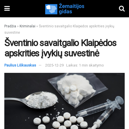
Pradžia
»
Kriminalai
»
Šventinio savaitgalio Klaipėdos apskrities įvykių
suvestinė
Šventinio savaitgalio Klaipėdos
apskrities įvykių suvestinė
Paulius Liškauskas
2025-12-29
Laikas: 1 min skaitymo