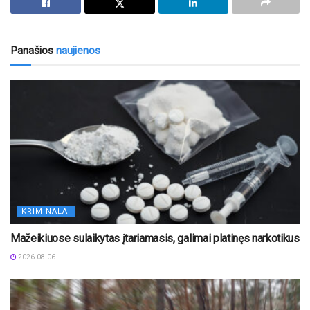
Panašios
naujienos
KRIMINALAI
Mažeikiuose sulaikytas įtariamasis, galimai platinęs narkotikus
2026-08-06