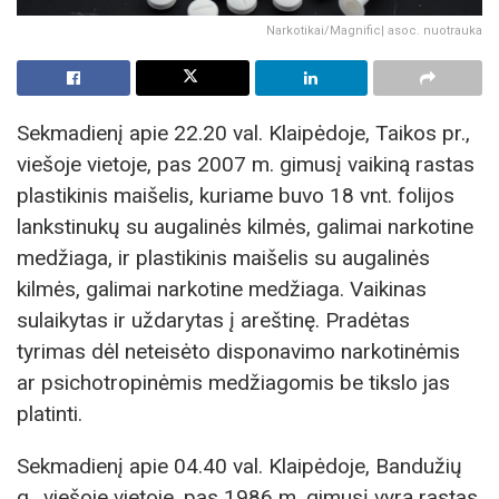
Narkotikai/Magnific| asoc. nuotrauka
Sekmadienį apie 22.20 val. Klaipėdoje, Taikos pr.,
viešoje vietoje, pas 2007 m. gimusį vaikiną rastas
plastikinis maišelis, kuriame buvo 18 vnt. folijos
lankstinukų su augalinės kilmės, galimai narkotine
medžiaga, ir plastikinis maišelis su augalinės
kilmės, galimai narkotine medžiaga. Vaikinas
sulaikytas ir uždarytas į areštinę. Pradėtas
tyrimas dėl neteisėto disponavimo narkotinėmis
ar psichotropinėmis medžiagomis be tikslo jas
platinti.
Sekmadienį apie 04.40 val. Klaipėdoje, Bandužių
g., viešoje vietoje, pas 1986 m. gimusį vyrą rastas