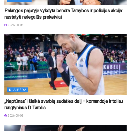
Palangos pajūryje vykdyta bendra Tarnybos ir policijos akcija:
nustatyti nelegalūs prekeiviai
2026-08-03
KLAIPĖDA
„Neptūnas“ išlaikė svarbią sudėties dalį – komandoje ir toliau
rungtyniaus D. Tarolis
2026-08-03