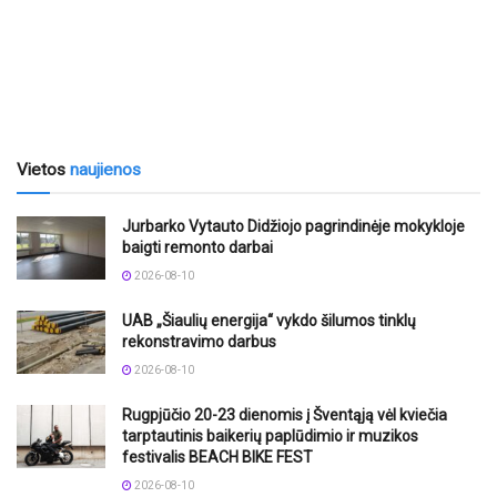
Vietos
naujienos
Jurbarko Vytauto Didžiojo pagrindinėje mokykloje
baigti remonto darbai
2026-08-10
UAB „Šiaulių energija“ vykdo šilumos tinklų
rekonstravimo darbus
2026-08-10
Rugpjūčio 20-23 dienomis į Šventąją vėl kviečia
tarptautinis baikerių paplūdimio ir muzikos
festivalis BEACH BIKE FEST
2026-08-10