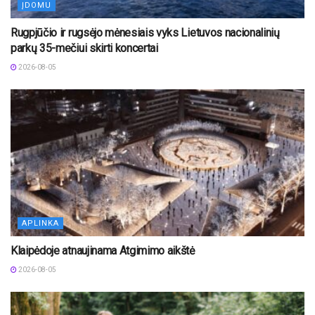
ĮDOMU
Rugpjūčio ir rugsėjo mėnesiais vyks Lietuvos nacionalinių
parkų 35-mečiui skirti koncertai
2026-08-05
APLINKA
Klaipėdoje atnaujinama Atgimimo aikštė
2026-08-05