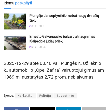
Įdomu
paskaityti
Plungėje dar septyni kilometrai naujų dviračių
takų
2026-08-08
Ernesto Galvanausko bulvaro atnaujinimas
Klaipėdoje juda į priekį
2026-08-06
2025-12-29 apie 00.40 val. Plungės r., Užlieknio
k., automobilio „Opel Zafira“ vairuotojui gimusiam
1989 m. nustatytas 2,72 prom. neblaivumas.
Žymos:
Narkotikai
Policija
Suvestinės