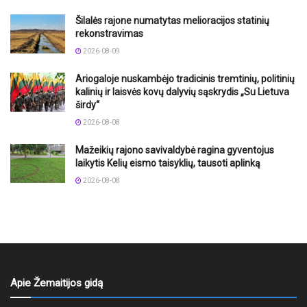
Šilalės rajone numatytas melioracijos statinių
rekonstravimas
2026-08-09
Ariogaloje nuskambėjo tradicinis tremtinių, politinių
kalinių ir laisvės kovų dalyvių sąskrydis „Su Lietuva
širdy“
2026-08-08
Mažeikių rajono savivaldybė ragina gyventojus
laikytis Kelių eismo taisyklių, tausoti aplinką
2026-08-08
Apie Žemaitijos gidą