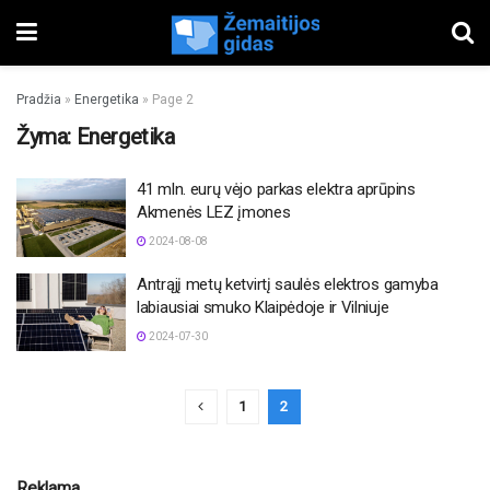
Pradžia
»
Energetika
»
Page 2
Žyma:
Energetika
41 mln. eurų vėjo parkas elektra aprūpins
Akmenės LEZ įmones
2024-08-08
Antrąjį metų ketvirtį saulės elektros gamyba
labiausiai smuko Klaipėdoje ir Vilniuje
2024-07-30
1
2
Reklama