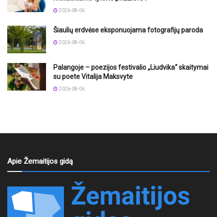
2026-08-06
Šiaulių erdvėse eksponuojama fotografijų paroda
2026-08-06
Palangoje – poezijos festivalio „Liudvika“ skaitymai
su poete Vitalija Maksvyte
2026-08-06
Apie Žemaitijos gidą