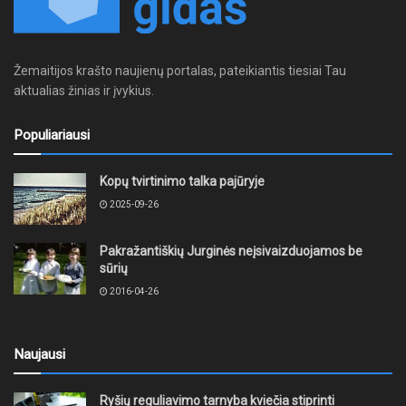
Žemaitijos krašto naujienų portalas, pateikiantis tiesiai Tau
aktualias žinias ir įvykius.
Populiariausi
Kopų tvirtinimo talka pajūryje
2025-09-26
Pakražantiškių Jurginės neįsivaizduojamos be
sūrių
2016-04-26
Naujausi
Ryšių reguliavimo tarnyba kviečia stiprinti