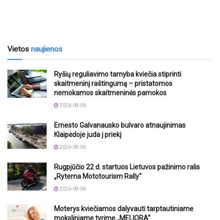
Vietos
naujienos
Ryšių reguliavimo tarnyba kviečia stiprinti
skaitmeninį raštingumą – pristatomos
nemokamos skaitmeninės pamokos
2026-08-06
Ernesto Galvanausko bulvaro atnaujinimas
Klaipėdoje juda į priekį
2026-08-06
Rugpjūčio 22 d. startuos Lietuvos pažinimo ralis
„Ryterna Mototourism Rally“
2026-08-06
Moterys kviečiamos dalyvauti tarptautiniame
moksliniame tyrime „MELIORA“