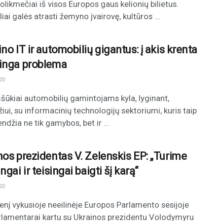
olikmečiai iš visos Europos gaus kelionių bilietus.
iai galės atrasti žemyno įvairovę, kultūros ...
no IT ir automobilių gigantus: į akis krenta
inga problema
20
ššūkiai automobilių gamintojams kyla, lyginant,
iui, su informacinių technologijų sektoriumi, kuris taip
ndžia ne tik gamybos, bet ir ...
nos prezidentas V. Zelenskis EP: „Turime
ngai ir teisingai baigti šį karą“
20
enį vykusioje neeilinėje Europos Parlamento sesijoje
lamentarai kartu su Ukrainos prezidentu Volodymyru