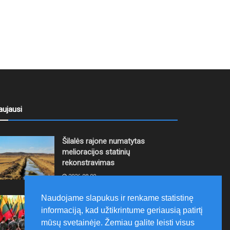
aujausi
Šilalės rajone numatytas
melioracijos statinių
rekonstravimas
2026-08-09
Naudojame slapukus ir renkame statistinę
Ariogaloje nuskambėjo tradicinis
informaciją, kad užtikrintume geriausią patirtį
tremtinių, politinių kalinių ir laisvės
kovų dalyvių sąskrydis „Su Lietuva
mūsų svetainėje. Žemiau galite leisti visus