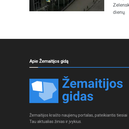
Zelensk
dienų. .
Apie Žemaitijos gidą
Žemaitijos krašto naujienų portalas, pateikiantis tiesiai
Tau aktualias žinias ir įvykius.