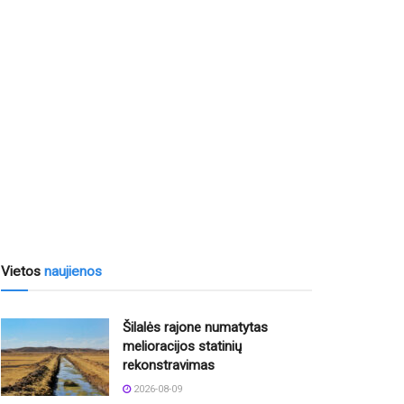
Vietos
naujienos
Šilalės rajone numatytas
melioracijos statinių
rekonstravimas
2026-08-09