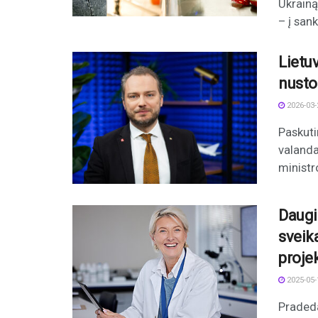
Ukrainą
– į san
Lietuv
nusto
2026-03-
Paskuti
valanda
ministr
Daugi
sveik
proje
2025-05-
Pradeda