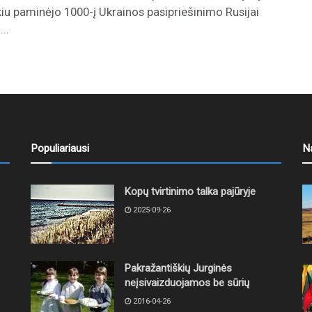
iu paminėjo 1000-į Ukrainos pasipriešinimo Rusijai
..
Populiariausi
N
Kopų tvirtinimo talka pajūryje
2025-09-26
Pakražantiškių Jurginės
neįsivaizduojamos be sūrių
2016-04-26