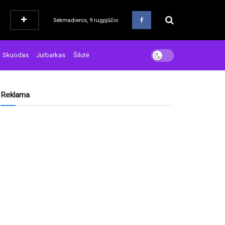
Sekmadienis, 9 rugpjūčio
Skuodas
Jurbarkas
Šilutė
Reklama