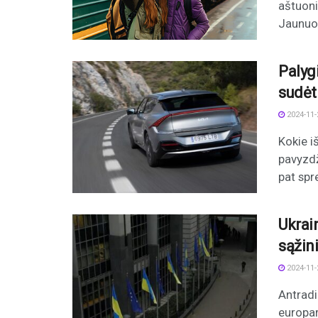
aštuoni
Jaunuol
Palygi
sudėt
2024-11-
Kokie i
pavyzdž
pat spre
Ukrai
sąžini
2024-11-
Antradi
europar