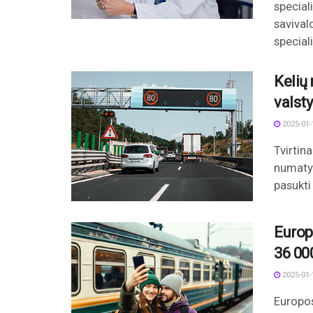
special
savivald
special
Kelių
valst
2025-01-
Tvirtin
numatyt
pasukti 
Europ
36 000
2025-01-
Europos