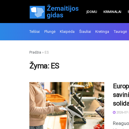
ĮDOMU
KRIMINALAI
Telšiai
Plungė
Klaipėda
Šiauliai
Kretinga
Tauragė
Pradžia
»
ES
Žyma:
ES
Europ
savin
solid
2026-07-
Reaguod