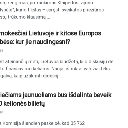
istų rengimas, pritraukimas Klaipėdos rajono
ybėje“, kurio tikslas – spręsti sveikatos priežiūros
istų trūkumo klausimą ...
 mokesčiai Lietuvoje ir kitose Europos
ybėse: kur jie naudingesni?
14
ant ateinančių metų Lietuvos biudžetą, kilo diskusijų dėl
o finansavimo keliams. Naujai išrinktai valdžiai teks
galvą, kaip užtikrinti didesnį ...
iečiams jaunuoliams bus išdalinta beveik
 kelionės bilietų
10
 Komisija šiandien paskelbė, kad 35 762