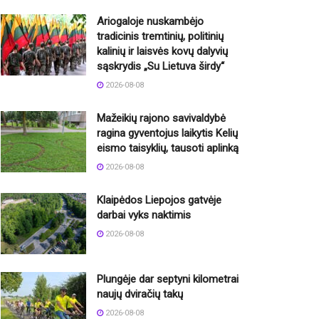
Ariogaloje nuskambėjo
tradicinis tremtinių, politinių
kalinių ir laisvės kovų dalyvių
sąskrydis „Su Lietuva širdy“
2026-08-08
Mažeikių rajono savivaldybė
ragina gyventojus laikytis Kelių
eismo taisyklių, tausoti aplinką
2026-08-08
Klaipėdos Liepojos gatvėje
darbai vyks naktimis
2026-08-08
Plungėje dar septyni kilometrai
naujų dviračių takų
2026-08-08