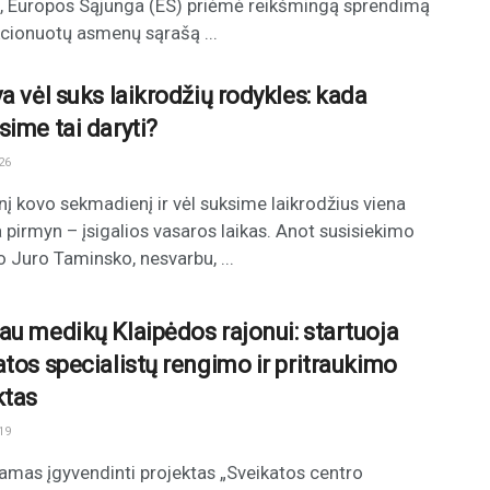
, Europos Sąjunga (ES) priėmė reikšmingą sprendimą
kcionuotų asmenų sąrašą ...
a vėl suks laikrodžių rodykles: kada
sime tai daryti?
26
nį kovo sekmadienį ir vėl suksime laikrodžius viena
 pirmyn – įsigalios vasaros laikas. Anot susisiekimo
o Juro Taminsko, nesvarbu, ...
au medikų Klaipėdos rajonui: startuoja
atos specialistų rengimo ir pritraukimo
ktas
19
mas įgyvendinti projektas „Sveikatos centro