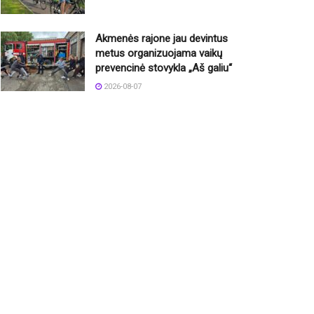
Akmenės rajone jau devintus
metus organizuojama vaikų
prevencinė stovykla „Aš galiu“
2026-08-07