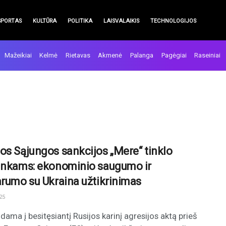
SPORTAS
KULTŪRA
POLITIKA
LAISVALAIKIS
TECHNOLOGIJOS
Mažeikiai
Kelmė
Rietavas
Akmenė
Palanga
Pagėgiai
Raseiniai
os Sąjungos sankcijos „Mere“ tinklo
inkams: ekonominio saugumo ir
arumo su Ukraina užtikrinimas
25
ama į besitęsiantį Rusijos karinį agresijos aktą prieš