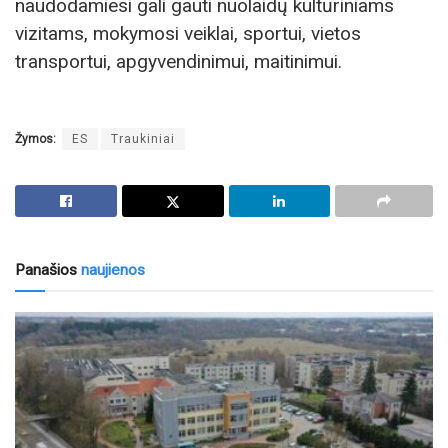
naudodamiesi gali gauti nuolaidų kultūriniams
vizitams, mokymosi veiklai, sportui, vietos
transportui, apgyvendinimui, maitinimui.
Žymos:
ES
Traukiniai
Panašios
naujienos