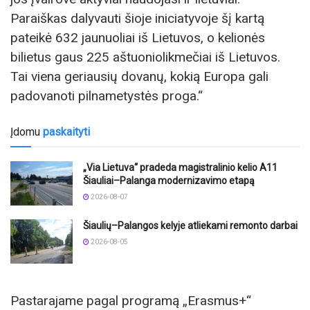
Paraiškas dalyvauti šioje iniciatyvoje šį kartą
pateikė 632 jaunuoliai iš Lietuvos, o kelionės
bilietus gaus 225 aštuoniolikmečiai iš Lietuvos.
Tai viena geriausių dovanų, kokią Europa gali
padovanoti pilnametystės proga.“
Įdomu
paskaityti
„Via Lietuva“ pradeda magistralinio kelio A11
Šiauliai–Palanga modernizavimo etapą
2026-08-07
Šiaulių–Palangos kelyje atliekami remonto darbai
2026-08-05
Pastarajame pagal programą „Erasmus+“