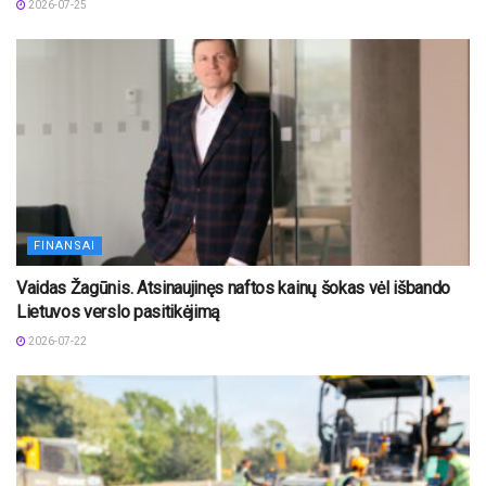
2026-07-25
FINANSAI
Vaidas Žagūnis. Atsinaujinęs naftos kainų šokas vėl išbando
Lietuvos verslo pasitikėjimą
2026-07-22