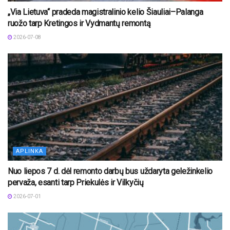
„Via Lietuva“ pradeda magistralinio kelio Šiauliai–Palanga
ruožo tarp Kretingos ir Vydmantų remontą
2026-07-08
APLINKA
Nuo liepos 7 d. dėl remonto darbų bus uždaryta geležinkelio
pervaža, esanti tarp Priekulės ir Vilkyčių
2026-07-01