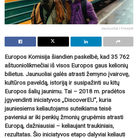
Jaunuoliai | Freepik
Europos Komisija šiandien paskelbė, kad 35 762
aštuoniolikmečiai iš visos Europos gaus kelionių
bilietus. Jaunuoliai galės atrasti žemyno įvairovę,
kultūros paveldą, istoriją ir susipažinti su kitų
Europos šalių jaunimu. Tai – 2018 m. pradėtos
įgyvendinti iniciatyvos „DiscoverEU“, kuria
jauniesiems keliautojams suteikiama teisė
pavieniui ar iki penkių žmonių grupėmis atrasti
Europą, dažniausiai – keliaujant traukiniais,
rezultatas. Šio iniciatyvos etapo dalyviai keliauti