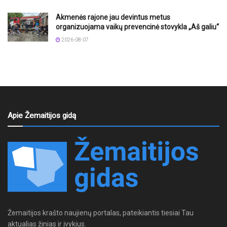
Akmenės rajone jau devintus metus
organizuojama vaikų prevencinė stovykla „Aš galiu“
2026-08-07
Apie Žemaitijos gidą
Žemaitijos krašto naujienų portalas, pateikiantis tiesiai Tau
aktualias žinias ir įvykius.