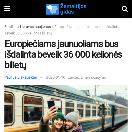
Pradžia
»
Lietuvos naujienos
»
Europiečiams jaunuoliams bus išdalinta
beveik 36 000 kelionės bilietų
Europiečiams jaunuoliams bus
išdalinta beveik 36 000 kelionės
bilietų
Paulius Liškauskas
2025-01-10
Laikas: 2 min skaitymo