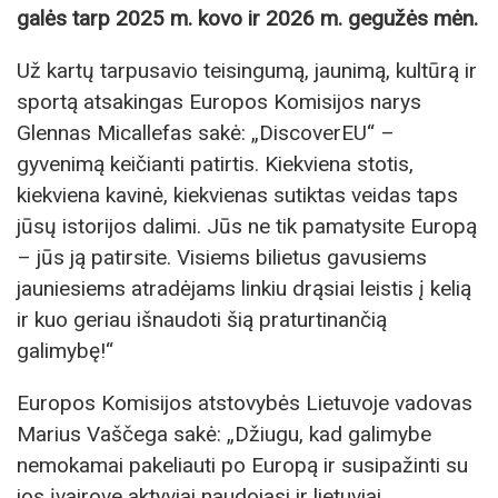
galės tarp 2025 m. kovo ir 2026 m. gegužės mėn.
Už kartų tarpusavio teisingumą, jaunimą, kultūrą ir
sportą atsakingas Europos Komisijos narys
Glennas Micallefas sakė: „DiscoverEU“ –
gyvenimą keičianti patirtis. Kiekviena stotis,
kiekviena kavinė, kiekvienas sutiktas veidas taps
jūsų istorijos dalimi. Jūs ne tik pamatysite Europą
– jūs ją patirsite. Visiems bilietus gavusiems
jauniesiems atradėjams linkiu drąsiai leistis į kelią
ir kuo geriau išnaudoti šią praturtinančią
galimybę!“
Europos Komisijos atstovybės Lietuvoje vadovas
Marius Vaščega sakė: „Džiugu, kad galimybe
nemokamai pakeliauti po Europą ir susipažinti su
jos įvairove aktyviai naudojasi ir lietuviai.