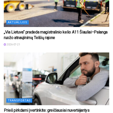
AKTUALIJOS
„Via Lietuva“ pradeda magistralinio kelio A11 Šiauliai–Palanga
ruožo atnaujinimą Telšių rajone
2026-07-21
TRANSPORTAS
Prieš pirkdami įvertinkite: greičiausiai nuvertėjantys