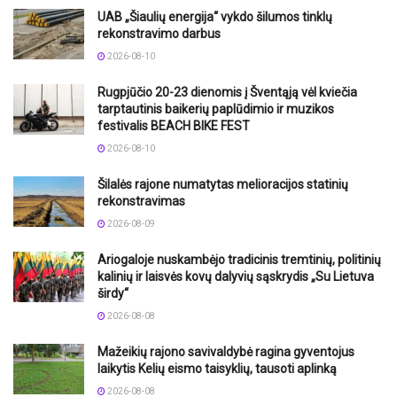
UAB „Šiaulių energija“ vykdo šilumos tinklų
rekonstravimo darbus
2026-08-10
Rugpjūčio 20-23 dienomis į Šventąją vėl kviečia
tarptautinis baikerių paplūdimio ir muzikos
festivalis BEACH BIKE FEST
2026-08-10
Šilalės rajone numatytas melioracijos statinių
rekonstravimas
2026-08-09
Ariogaloje nuskambėjo tradicinis tremtinių, politinių
kalinių ir laisvės kovų dalyvių sąskrydis „Su Lietuva
širdy“
2026-08-08
Mažeikių rajono savivaldybė ragina gyventojus
laikytis Kelių eismo taisyklių, tausoti aplinką
2026-08-08