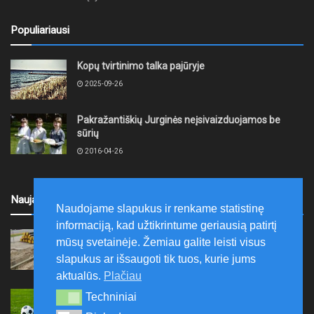
Populiariausi
Kopų tvirtinimo talka pajūryje
2025-09-26
Pakražantiškių Jurginės neįsivaizduojamos be
sūrių
2016-04-26
Naujausi
Naudojame slapukus ir renkame statistinę
informaciją, kad užtikrintume geriausią patirtį
UAB „Šiaulių energija“ vykdo šilumos tinklų
mūsų svetainėje. Žemiau galite leisti visus
rekonstravimo darbus
slapukus ar išsaugoti tik tuos, kurie jums
2026-08-10
aktualūs.
Plačiau
Saulės miesto atstovai kils į kovą su naujuoju
Techniniai
Techniniai
strategu Dovydu Lastausku