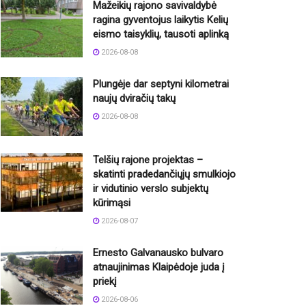
Mažeikių rajono savivaldybė
ragina gyventojus laikytis Kelių
eismo taisyklių, tausoti aplinką
2026-08-08
Plungėje dar septyni kilometrai
naujų dviračių takų
2026-08-08
Telšių rajone projektas –
skatinti pradedančiųjų smulkiojo
ir vidutinio verslo subjektų
kūrimąsi
2026-08-07
Ernesto Galvanausko bulvaro
atnaujinimas Klaipėdoje juda į
priekį
2026-08-06