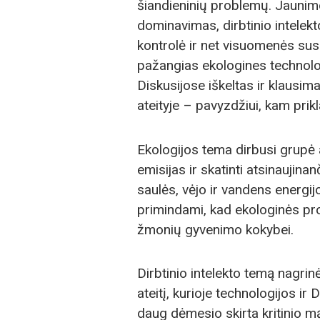
šiandieninių problemų. Jaunim
dominavimas, dirbtinio intelek
kontrolė ir net visuomenės sus
pažangias ekologines technolog
Diskusijose iškeltas ir klausim
ateityje – pavyzdžiui, kam pri
Ekologijos tema dirbusi grupė 
emisijas ir skatinti atsinaujin
saulės, vėjo ir vandens energij
primindami, kad ekologinės pro
žmonių gyvenimo kokybei.
Dirbtinio intelekto temą nagri
ateitį, kurioje technologijos ir
daug dėmesio skirta kritinio 