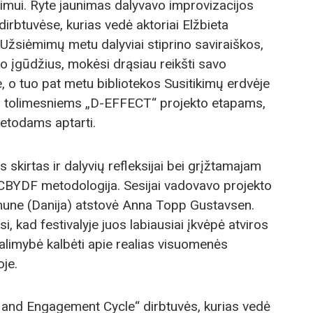
nimui. Ryte jaunimas dalyvavo improvizacijos
irbtuvėse, kurias vedė aktoriai Elžbieta
 Užsiėmimų metu dalyviai stiprino saviraiškos,
 įgūdžius, mokėsi drąsiau reikšti savo
 o tuo pat metu bibliotekos Susitikimų erdvėje
os tolimesniems „D-EFFECT“ projekto etapams,
metodams aptarti.
 skirtas ir dalyvių refleksijai bei grįžtamajam
 CBYDF metodologija. Sesijai vadovavo projekto
ne (Danija) atstovė Anna Topp Gustavsen.
i, kad festivalyje juos labiausiai įkvėpė atviros
galimybė kalbėti apie realias visuomenės
oje.
g and Engagement Cycle“ dirbtuvės, kurias vedė