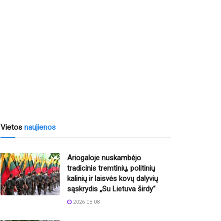
Vietos
naujienos
Ariogaloje nuskambėjo
tradicinis tremtinių, politinių
kalinių ir laisvės kovų dalyvių
sąskrydis „Su Lietuva širdy“
2026-08-08