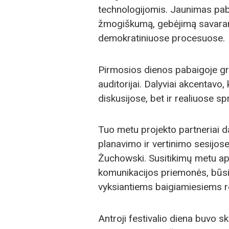
technologijomis. Jaunimas pabr
žmogiškumą, gebėjimą savarankiš
demokratiniuose procesuose.
Pirmosios dienos pabaigoje gru
auditorijai. Dalyviai akcentavo,
diskusijose, bet ir realiuose
Tuo metu projekto partneriai d
planavimo ir vertinimo sesijos
Żuchowski. Susitikimų metu apt
komunikacijos priemonės, būs
vyksiantiems baigiamiesiems r
Antroji festivalio diena buvo s