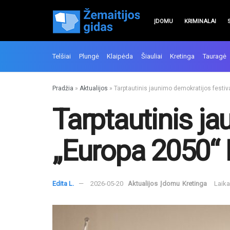
ĮDOMU
KRIMINALAI
Telšiai
Plungė
Klaipėda
Šiauliai
Kretinga
Tauragė
Pradžia
»
Aktualijos
»
Tarptautinis jaunimo demokratijos festiv
Tarptautinis ja
„Europa 2050“ 
Edita L.
2026-05-20
Aktualijos
Įdomu
Kretinga
Laika