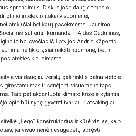
limus sprendimus. Diskusijose daug dėmesio
, dirbtinio intelekto įtakai visuomenei,
inei atskirčiai bei karų pasekmėms. Jaunimo
ocialinis sufleris“ komanda – Aidas Gedminas,
iginaitė bei svečias iš Latvijos Andris Kāposts.
unimą ne tik drąsiai reikšti nuomonę, bet ir
pos ateities klausimams.
ityje vis daugiau verslų gali rinktis pelną vietoje
s gimstamumas ir senėjanti visuomenė taps
s. Taip pat akcentuota klimato krizė ir kylantis
ėjo apie būtinybę gyventi tvariau ir atsakingiau.
itelkė „Lego“ konstruktorius ir kūrė vizijas, kaip
etais, jei visuomenė nesugebėtų spręsti