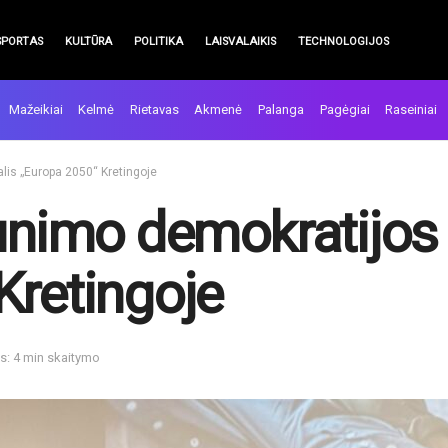
SPORTAS
KULTŪRA
POLITIKA
LAISVALAIKIS
TECHNOLOGIJOS
Mažeikiai
Kelmė
Rietavas
Akmenė
Palanga
Pagėgiai
Raseiniai
alis „Europa 2050“ Kretingoje
unimo demokratijos 
Kretingoje
s: 4 min skaitymo