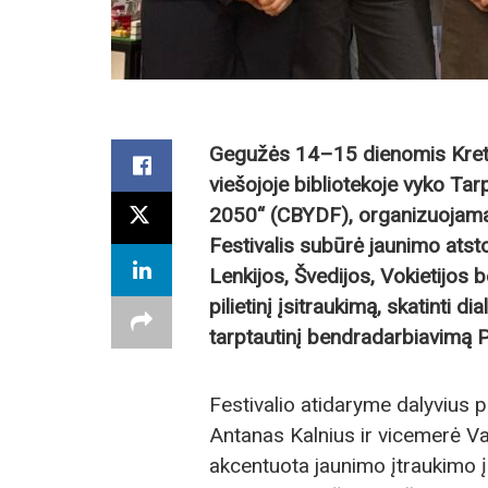
Gegužės 14–15 dienomis Kreti
viešojoje bibliotekoje vyko Tar
2050“ (CBYDF), organizuojamas
Festivalis subūrė jaunimo atsto
Lenkijos, Švedijos, Vokietijos b
pilietinį įsitraukimą, skatinti d
tarptautinį bendradarbiavimą Pi
Festivalio atidaryme dalyvius 
Antanas Kalnius ir vicemerė V
akcentuota jaunimo įtraukimo į