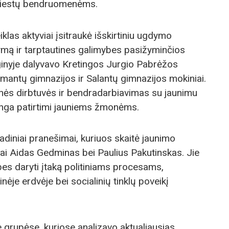
miestų bendruomenėms.
iklas aktyviai įsitraukė išskirtiniu ugdymo
dymą ir tarptautines galimybes pasižyminčios
ginyje dalyvavo Kretingos Jurgio Pabrėžos
dmantų gimnazijos ir Salantų gimnazijos mokiniai.
inės dirbtuvės ir bendradarbiavimas su jaunimu
tinga patirtimi jauniems žmonėms.
vadiniai pranešimai, kuriuos skaitė jaunimo
ai Aidas Gedminas bei Paulius Pakutinskas. Jie
es daryti įtaką politiniams procesams,
ėje erdvėje bei socialinių tinklų poveikį
 grupėse, kuriose analizavo aktualiausias