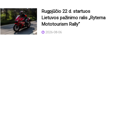
Rugpjūčio 22 d. startuos
Lietuvos pažinimo ralis „Ryterna
Mototourism Rally“
2026-08-06