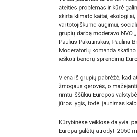
ateities problemas ir kūrė ga
skirta klimato kaitai, ekologijai
vartotojiškumo augimui, social
grupių darbą moderavo NVO „S
Paulius Pakutinskas, Paulina Br
Moderatorių komanda skatino ja
ieškoti bendrų sprendimų Euro
Viena iš grupių pabrėžė, kad ate
žmogaus gerovės, o mažėjanti
rimtu iššūkiu Europos valstybėm
jūros lygis, todėl jaunimas kalb
Kūrybinėse veiklose dalyviai pas
Europa galėtų atrodyti 2050 m