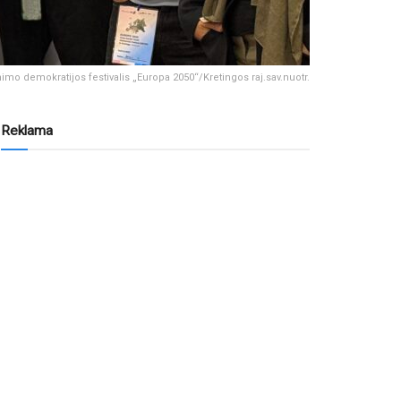
nimo demokratijos festivalis „Europa 2050“/Kretingos raj.sav.nuotr.
Reklama