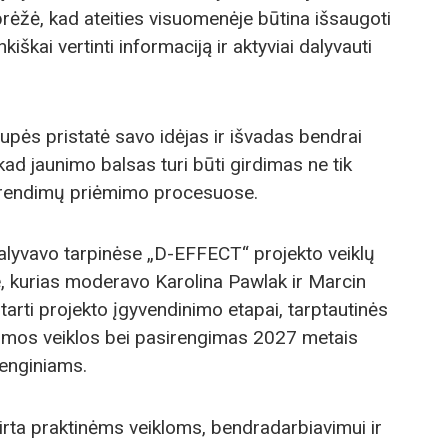
ėžė, kad ateities visuomenėje būtina išsaugoti
kai vertinti informaciją ir aktyviai dalyvauti
pės pristatė savo idėjas ir išvadas bendrai
 kad jaunimo balsas turi būti girdimas ne tik
 sprendimų priėmimo procesuose.
alyvavo tarpinėse „D-EFFECT“ projekto veiklų
e, kurias moderavo Karolina Pawlak ir Marcin
arti projekto įgyvendinimo etapai, tarptautinės
imos veiklos bei pasirengimas 2027 metais
enginiams.
kirta praktinėms veikloms, bendradarbiavimui ir