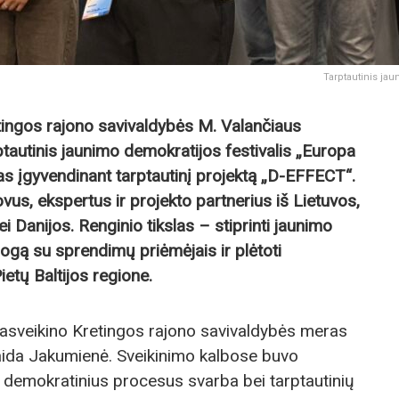
Tarptautinis jau
ngos rajono savivaldybės M. Valančiaus
ptautinis jaunimo demokratijos festivalis „Europa
 įgyvendinant tarptautinį projektą „D-EFFECT“.
vus, ekspertus ir projekto partnerius iš Lietuvos,
ei Danijos. Renginio tikslas – stiprinti jaunimo
ialogą su sprendimų priėmėjais ir plėtoti
etų Baltijos regione.
pasveikino Kretingos rajono savivaldybės meras
aida Jakumienė. Sveikinimo kalbose buvo
 demokratinius procesus svarba bei tarptautinių