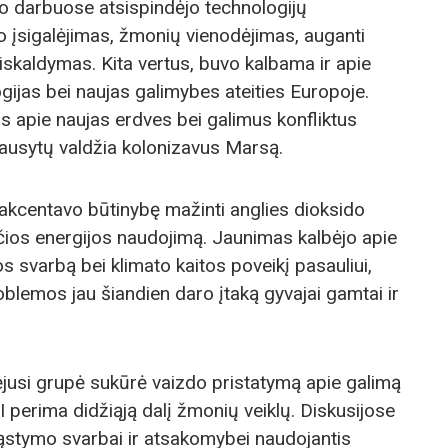
o darbuose atsispindėjo technologijų
to įsigalėjimas, žmonių vienodėjimas, auganti
iskaldymas. Kita vertus, buvo kalbama ir apie
ijas bei naujas galimybes ateities Europoje.
as apie naujas erdves bei galimus konfliktus
klausytų valdžia kolonizavus Marsą.
akcentavo būtinybę mažinti anglies dioksido
ančios energijos naudojimą. Jaunimas kalbėjo apie
os svarbą bei klimato kaitos poveikį pasauliui,
blemos jau šiandien daro įtaką gyvajai gamtai ir
nėjusi grupė sukūrė vaizdo pristatymą apie galimą
 DI perima didžiąją dalį žmonių veiklų. Diskusijose
mąstymo svarbai ir atsakomybei naudojantis