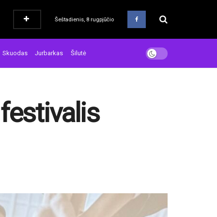
Šeštadienis, 8 rugpjūčio
Skuodas
Jurbarkas
Šilutė
festivalis