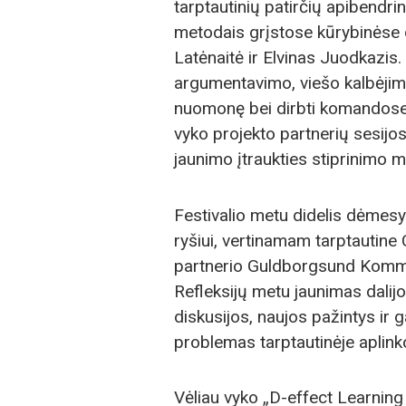
tarptautinių patirčių apibendri
metodais grįstose kūrybinėse d
Latėnaitė ir Elvinas Juodkazis.
argumentavimo, viešo kalbėjimo
nuomonę bei dirbti komandose,
vyko projekto partnerių sesij
jaunimo įtraukties stiprinimo 
Festivalio metu didelis dėmesys
ryšiui, vertinamam tarptautine
partnerio Guldborgsund Kommu
Refleksijų metu jaunimas dalijos
diskusijos, naujos pažintys ir 
problemas tarptautinėje aplink
Vėliau vyko „D-effect Learnin