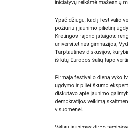
iniciatyvų reikšmė mažesnių 
Ypač džiugu, kad į festivalio ve
požiūriu į jaunimo pilietinį ug
Kretingos rajono įstaigos: ren
universitetinės gimnazijos, Vy
Tarptautinės diskusijos, kūryb
iš kitų Europos šalių tapo ver
Pirmąją festivalio dieną vyko į
ugdymo ir pilietiškumo ekspert
diskutavo apie jaunimo galimyb
demokratijos veikimą skaitmenin
visuomenei.
Vėliau jaunimas dirbo teminėse