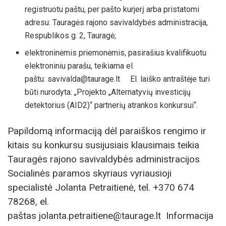
registruotu paštu, per pašto kurjerį arba pristatomi
adresu: Tauragės rajono savivaldybės administracija,
Respublikos g. 2, Tauragė;
elektroninėmis priemonėmis, pasirašius kvalifikuotu
elektroniniu parašu, teikiama el.
paštu: savivalda@taurage.lt El. laiško antraštėje turi
būti nurodyta: „Projekto „Alternatyvių investicijų
detektorius (AID2)“ partnerių atrankos konkursui“.
Papildomą informaciją dėl paraiškos rengimo ir
kitais su konkursu susijusiais klausimais teikia
Tauragės rajono savivaldybės administracijos
Socialinės paramos skyriaus vyriausioji
specialistė Jolanta Petraitienė, tel. +370 674
78268, el.
paštas jolanta.petraitiene@taurage.lt Informacija