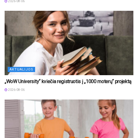
2026-08-06
AKTUALIJOS
„WoW University“ kviečia registruotis į „1000 moterų“ projektą
2026-08-06