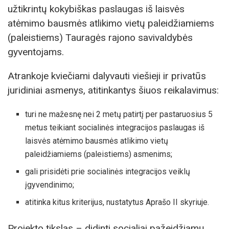
užtikrintų kokybiškas paslaugas iš laisvės
atėmimo bausmės atlikimo vietų paleidžiamiems
(paleistiems) Tauragės rajono savivaldybės
gyventojams.
Atrankoje kviečiami dalyvauti viešieji ir privatūs
juridiniai asmenys, atitinkantys šiuos reikalavimus:
turi ne mažesnę nei 2 metų patirtį per pastaruosius 5
metus teikiant socialinės integracijos paslaugas iš
laisvės atėmimo bausmės atlikimo vietų
paleidžiamiems (paleistiems) asmenims;
gali prisidėti prie socialinės integracijos veiklų
įgyvendinimo;
atitinka kitus kriterijus, nustatytus Aprašo II skyriuje.
Projekto tikslas – didinti socialiai pažeidžiamų,