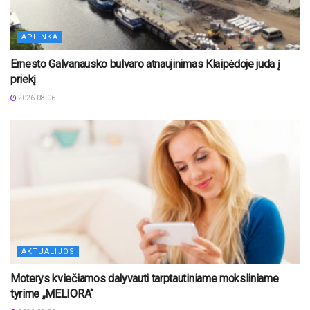
APLINKA
Ernesto Galvanausko bulvaro atnaujinimas Klaipėdoje juda į
priekį
2026-08-06
AKTUALIJOS
Moterys kviečiamos dalyvauti tarptautiniame moksliniame
tyrime „MELIORA“