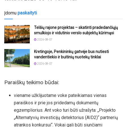
Įdomu
paskaityti
Telšių rajone projektas – skatinti pradedančiųjų
smulkiojo ir vidutinio verslo subjektų kūrimąsi
2026-08-07
Kretingoje, Penkininkų gatvėje bus nutiesti
vandentiekio ir buitinių nuotekų tinklai
2026-08-07
Paraiškų teikimo būdai:
viename užklijuotame voke pateikiamas vienas
paraiškos ir prie jos pridedamų dokumentų
egzempliorius. Ant voko turi būti užrašyta: „Projekto
„Alternatyvių investicijų detektorius (AID2)“ partnerių
atrankos konkursui“. Vokai gali būti siunčiami