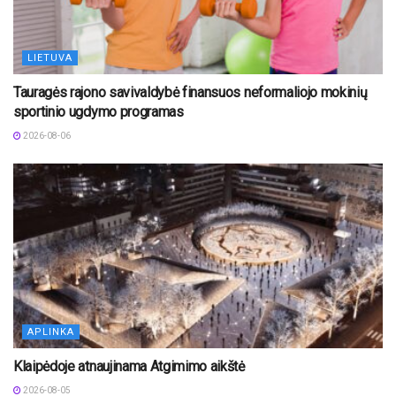
LIETUVA
Tauragės rajono savivaldybė finansuos neformaliojo mokinių
sportinio ugdymo programas
2026-08-06
APLINKA
Klaipėdoje atnaujinama Atgimimo aikštė
2026-08-05