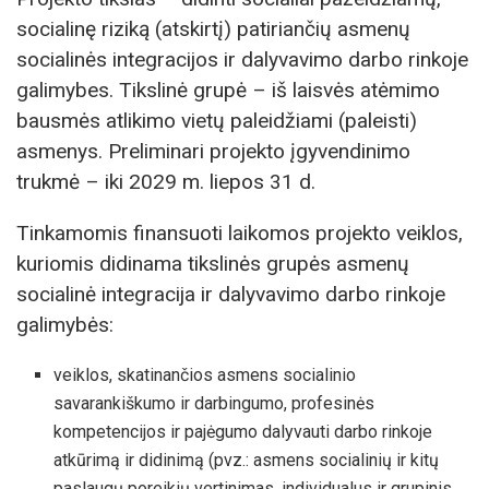
socialinę riziką (atskirtį) patiriančių asmenų
socialinės integracijos ir dalyvavimo darbo rinkoje
galimybes. Tikslinė grupė – iš laisvės atėmimo
bausmės atlikimo vietų paleidžiami (paleisti)
asmenys. Preliminari projekto įgyvendinimo
trukmė – iki 2029 m. liepos 31 d.
Tinkamomis finansuoti laikomos projekto veiklos,
kuriomis didinama tikslinės grupės asmenų
socialinė integracija ir dalyvavimo darbo rinkoje
galimybės:
veiklos, skatinančios asmens socialinio
savarankiškumo ir darbingumo, profesinės
kompetencijos ir pajėgumo dalyvauti darbo rinkoje
atkūrimą ir didinimą (pvz.: asmens socialinių ir kitų
paslaugų poreikių vertinimas, individualus ir grupinis