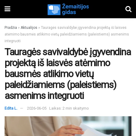
Pradžia
»
Aktualijos
»
Tauragės savivaldybė įgyvendina projektą iš laisvės
atėmimo bausmės atlikimo vietų paleidžiamiems (paleistiems) asmenims
integruoti
Tauragės savivaldybė įgyvendina
projektą iš laisvės atėmimo
bausmės atlikimo vietų
paleidžiamiems (paleistiems)
asmenims integruoti
Edita L.
2026-06-05
Laikas: 2 min skaitymo