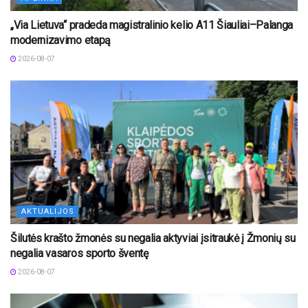
„Via Lietuva“ pradeda magistralinio kelio A11 Šiauliai–Palanga
modernizavimo etapą
2026-08-07
AKTUALIJOS
Šilutės krašto žmonės su negalia aktyviai įsitraukė į Žmonių su
negalia vasaros sporto šventę
2026-08-07