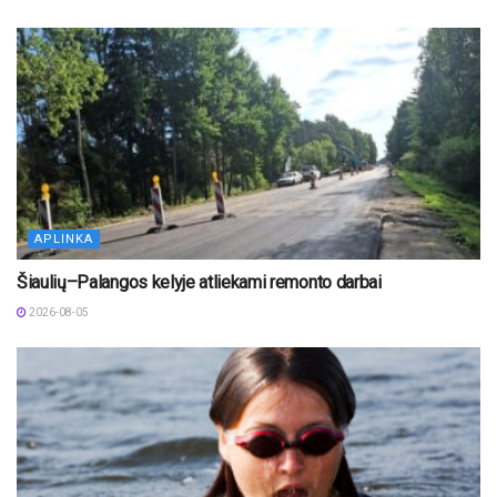
APLINKA
Šiaulių–Palangos kelyje atliekami remonto darbai
2026-08-05