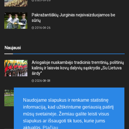
2025-09-26
Pakražantiškių Jurginės neįsivaizduojamos be
sūrių
2016-04-26
Naujausi
Ariogaloje nuskambėjo tradicinis tremtinių, politinių
kalinių ir laisvės kovų dalyvių sąskrydis „Su Lietuva
širdy“
2026-08-08
Mažeikių rajono savivaldybė ragina gyventojus
laikytis Kelių eismo taisyklių, tausoti aplinką
Naudojame slapukus ir renkame statistinę
2026-08-08
informaciją, kad užtikrintume geriausią patirtį
mūsų svetainėje. Žemiau galite leisti visus
slapukus ar išsaugoti tik tuos, kurie jums
aktualūs.
Plačiau