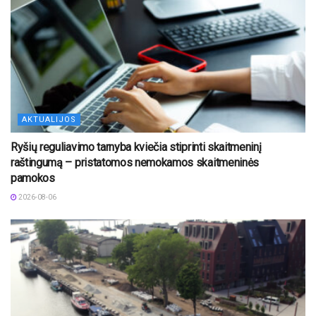
AKTUALIJOS
Ryšių reguliavimo tarnyba kviečia stiprinti skaitmeninį
raštingumą – pristatomos nemokamos skaitmeninės
pamokos
2026-08-06