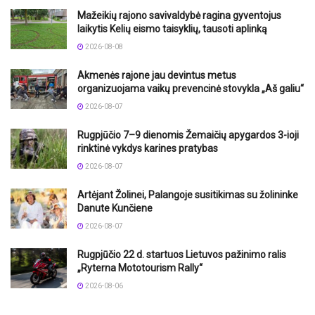
Mažeikių rajono savivaldybė ragina gyventojus
laikytis Kelių eismo taisyklių, tausoti aplinką
2026-08-08
Akmenės rajone jau devintus metus
organizuojama vaikų prevencinė stovykla „Aš galiu“
2026-08-07
Rugpjūčio 7–9 dienomis Žemaičių apygardos 3-ioji
rinktinė vykdys karines pratybas
2026-08-07
Artėjant Žolinei, Palangoje susitikimas su žolininke
Danute Kunčiene
2026-08-07
Rugpjūčio 22 d. startuos Lietuvos pažinimo ralis
„Ryterna Mototourism Rally“
2026-08-06