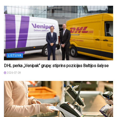
LIETUVA
DHL perka „Venipak“ grupę: stiprins pozicijas Baltijos šalyse
2026-07-28