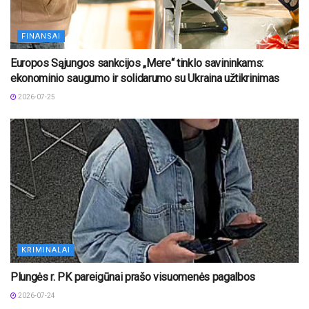
FINANSAI
Europos Sąjungos sankcijos „Mere“ tinklo savininkams:
ekonominio saugumo ir solidarumo su Ukraina užtikrinimas
2026-07-25
KRIMINALAI
Plungės r. PK pareigūnai prašo visuomenės pagalbos
2026-07-24