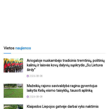
Vietos
naujienos
Ariogaloje nuskambėjo tradicinis tremtinių, politinių
kalinių ir laisvės kovų dalyvių sąskrydis „Su Lietuva
širdy“
2026-08-08
Mažeikių rajono savivaldybė ragina gyventojus
laikytis Kelių eismo taisyklių, tausoti aplinką
2026-08-08
Klaipėdos Liepojos gatvėje darbai vyks naktimis