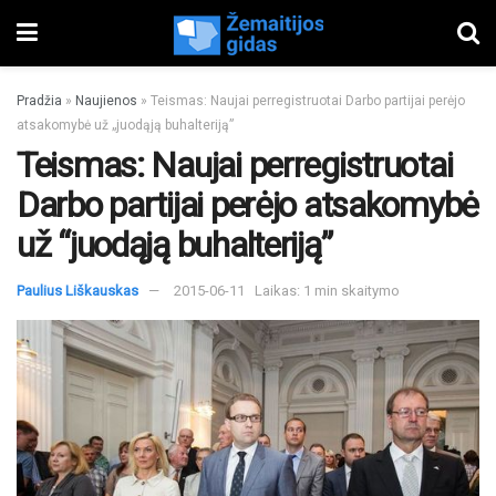
Pradžia
»
Naujienos
»
Teismas: Naujai perregistruotai Darbo partijai perėjo
atsakomybė už „juodąją buhalteriją”
Teismas: Naujai perregistruotai
Darbo partijai perėjo atsakomybė
už “juodąją buhalteriją”
Paulius Liškauskas
2015-06-11
Laikas: 1 min skaitymo