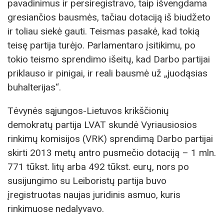
pavadinimus ir persiregistravo, taip išvengdama
gresiančios bausmės, tačiau dotaciją iš biudžeto
ir toliau siekė gauti. Teismas pasakė, kad tokią
teisę partija turėjo. Parlamentaro įsitikimu, po
tokio teismo sprendimo išeitų, kad Darbo partijai
priklauso ir pinigai, ir reali bausmė už „juodąsias
buhalterijas“.
Tėvynės sąjungos-Lietuvos krikščionių
demokratų partija LVAT skundė Vyriausiosios
rinkimų komisijos (VRK) sprendimą Darbo partijai
skirti 2013 metų antro pusmečio dotaciją – 1 mln.
771 tūkst. litų arba 492 tūkst. eurų, nors po
susijungimo su Leiboristų partija buvo
įregistruotas naujas juridinis asmuo, kuris
rinkimuose nedalyvavo.