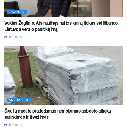
FINANSAI
Vaidas Žagūnis. Atsinaujinęs naftos kainų šokas vėl išbando
Lietuvos verslo pasitikėjimą
2026-07-22
AKTUALIJOS
Šiaulių mieste pradedamas nemokamas asbesto atliekų
surinkimas ir išvežimas
2026-07-22