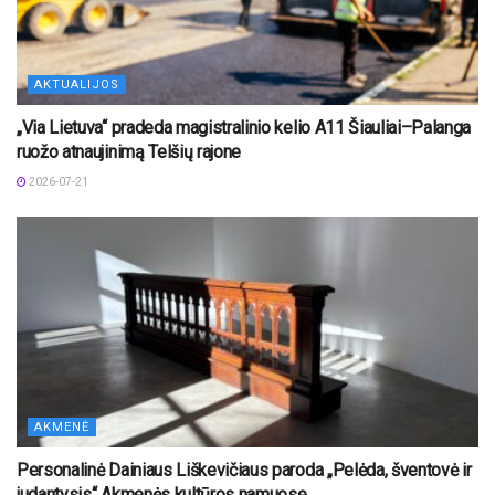
AKTUALIJOS
„Via Lietuva“ pradeda magistralinio kelio A11 Šiauliai–Palanga
ruožo atnaujinimą Telšių rajone
2026-07-21
AKMENĖ
Personalinė Dainiaus Liškevičiaus paroda „Pelėda, šventovė ir
judantysis“ Akmenės kultūros namuose