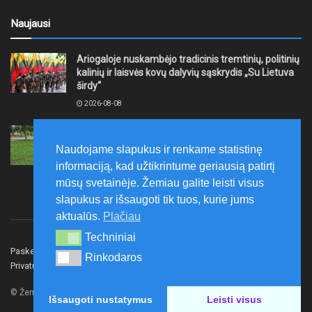
Naujausi
Ariogaloje nuskambėjo tradicinis tremtinių, politinių
kalinių ir laisvės kovų dalyvių sąskrydis „Su Lietuva
širdy“
2026-08-08
Mažeikių rajono savivaldybė ragina gyventojus
laikytis Kelių eismo taisyklių, tausoti aplinką
Naudojame slapukus ir renkame statistinę
2026-08-08
informaciją, kad užtikrintume geriausią patirtį
mūsų svetainėje. Žemiau galite leisti visus
slapukus ar išsaugoti tik tuos, kurie jums
aktualūs.
Plačiau
Techniniai
Techniniai
Paskelbk naujieną
Rašyti redakcijai
Reklama
Rinkodaros
Rinkodaros
Privatumo politika
Susisiekite
© Žemaitijos gidas.
Išsaugoti nustatymus
Leisti visus