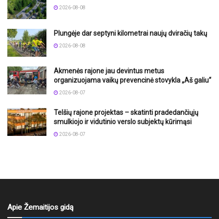
2026-08-08
Plungėje dar septyni kilometrai naujų dviračių takų
2026-08-08
Akmenės rajone jau devintus metus
organizuojama vaikų prevencinė stovykla „Aš galiu“
2026-08-07
Telšių rajone projektas – skatinti pradedančiųjų
smulkiojo ir vidutinio verslo subjektų kūrimąsi
2026-08-07
Apie Žemaitijos gidą