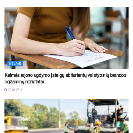
KELMĖ
Kelmės rajono ugdymo įstaigų abiturientų valstybinių brandos
egzaminų rezultatai
2026-07-21