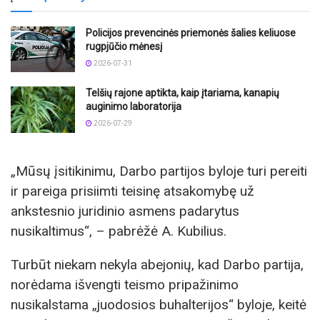
Policijos prevencinės priemonės šalies keliuose
rugpjūčio mėnesį
2026-07-31
Telšių rajone aptikta, kaip įtariama, kanapių
auginimo laboratorija
2026-07-29
„Mūsų įsitikinimu, Darbo partijos byloje turi pereiti
ir pareiga prisiimti teisinę atsakomybę už
ankstesnio juridinio asmens padarytus
nusikaltimus“, – pabrėžė A. Kubilius.
Turbūt niekam nekyla abejonių, kad Darbo partija,
norėdama išvengti teismo pripažinimo
nusikalstama „juodosios buhalterijos“ byloje, keitė