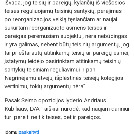
išvada, jog teisių ir pareigų, kylančių iš viešosios
teisės reguliuojamų teisinių santykių, perėjimas
po reorganizacijos veiklą tęsiančiam ar naujai
sukurtam reorganizuoto asmens teises ir
pareigas perėmusiam subjektui, nėra nebūdingas
ir yra galimas, nebent būtų teisinių argumentų, jog
tai prieštarautų atitinkamų teisių ar pareigų esmei,
įstatymų leidėjo pasirinktam atitinkamų teisinių
santykių teisiniam reguliavimui ir pan.
Nagrinėjamu atveju, išplėstinės teisėjų kolegijos
vertinimu, tokių argumentų nėra“.
Pasak Seimo opozicijos lyderio Andriaus
Kubiliaus, LVAT aiškiai nurodė, kad naujam dariniui
turi pereiti ne tik teises, bet ir pareigos.
Įdomu
paskaityti