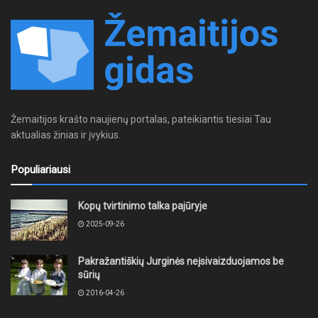
Žemaitijos krašto naujienų portalas, pateikiantis tiesiai Tau
aktualias žinias ir įvykius.
Populiariausi
Kopų tvirtinimo talka pajūryje
2025-09-26
Pakražantiškių Jurginės neįsivaizduojamos be
sūrių
2016-04-26